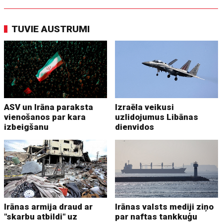
TUVIE AUSTRUMI
ASV un Irāna paraksta
Izraēla veikusi
vienošanos par kara
uzlidojumus Libānas
izbeigšanu
dienvidos
Irānas armija draud ar
Irānas valsts mediji ziņo
"skarbu atbildi" uz
par naftas tankkuģu