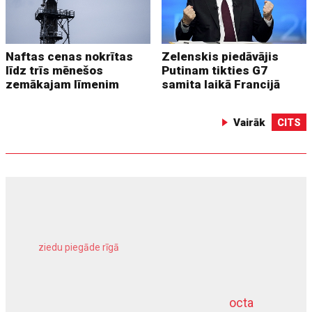
Naftas cenas nokrītas
Zelenskis piedāvājis
līdz trīs mēnešos
Putinam tikties G7
zemākajam līmenim
samita laikā Francijā
Vairāk
CITS
ziedu piegāde rīgā
meliorācijas darbi
octa
dziļurbums