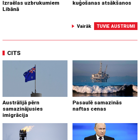
Izraēlas uzbrukumiem
kuģošanas atsākšanos
Libānā
Vairāk
TUVIE AUSTRUMI
CITS
Austrālijā pērn
Pasaulē samazinās
samazinājusies
naftas cenas
imigrācija