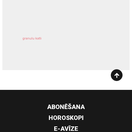
kravu apdrošināšana
granulu katli
siltumsūknis
ABONĒŠANA
HOROSKOPI
E-AVĪZE