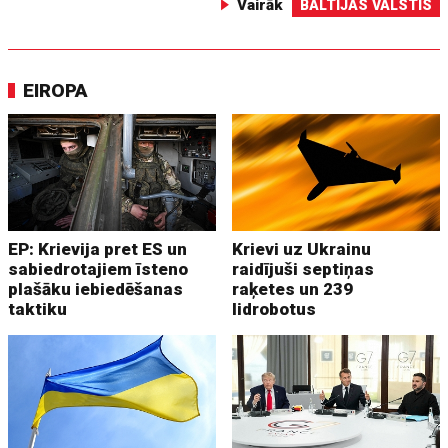
Vairāk
BALTIJAS VALSTIS
EIROPA
EP: Krievija pret ES un
Krievi uz Ukrainu
sabiedrotajiem īsteno
raidījuši septiņas
plašāku iebiedēšanas
raķetes un 239
taktiku
lidrobotus