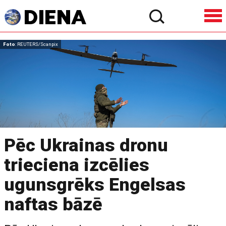
Foto
: REUTERS/Scanpix
Pēc Ukrainas dronu
trieciena izcēlies
ugunsgrēks Engelsas
naftas bāzē