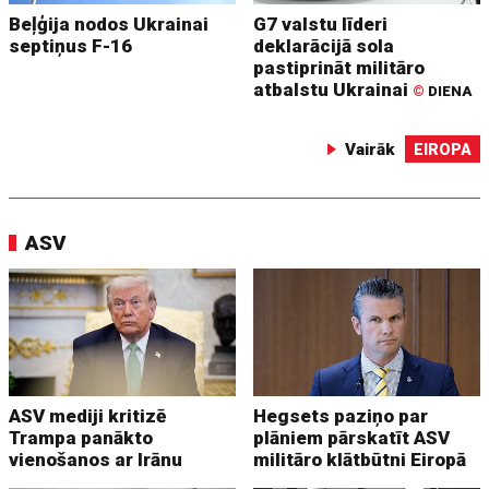
Beļģija nodos Ukrainai
G7 valstu līderi
septiņus F-16
deklarācijā sola
pastiprināt militāro
atbalstu Ukrainai
©
DIENA
Vairāk
EIROPA
ASV
ASV mediji kritizē
Hegsets paziņo par
Trampa panākto
plāniem pārskatīt ASV
vienošanos ar Irānu
militāro klātbūtni Eiropā