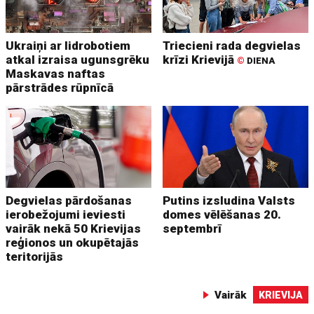
Ukraiņi ar lidrobotiem
Triecieni rada degvielas
atkal izraisa ugunsgrēku
krīzi Krievijā
©
DIENA
Maskavas naftas
pārstrādes rūpnīcā
Degvielas pārdošanas
Putins izsludina Valsts
ierobežojumi ieviesti
domes vēlēšanas 20.
vairāk nekā 50 Krievijas
septembrī
reģionos un okupētajās
teritorijās
Vairāk
KRIEVIJA