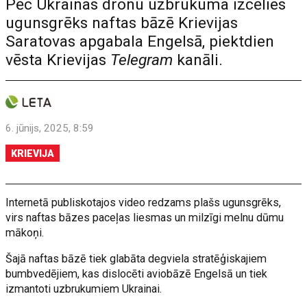
Pēc Ukrainas dronu uzbrukuma izcēlies
ugunsgrēks naftas bāzē Krievijas
Saratovas apgabala Engelsā, piektdien
vēsta Krievijas
Telegram
kanāli.
6. jūnijs, 2025, 8:59
KRIEVIJA
Internetā publiskotajos video redzams plašs ugunsgrēks,
virs naftas bāzes paceļas liesmas un milzīgi melnu dūmu
mākoņi.
Šajā naftas bāzē tiek glabāta degviela stratēģiskajiem
bumbvedējiem, kas dislocēti aviobāzē Engelsā un tiek
izmantoti uzbrukumiem Ukrainai.