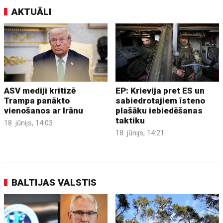
AKTUĀLI
ASV mediji kritizē
EP: Krievija pret ES un
Trampa panākto
sabiedrotajiem īsteno
vienošanos ar Irānu
plašāku iebiedēšanas
taktiku
18. jūnijs, 14:03
18. jūnijs, 14:21
BALTIJAS VALSTIS