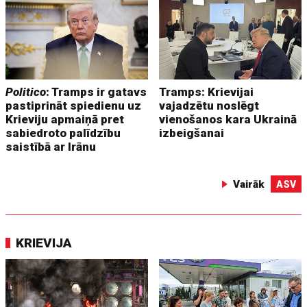
Politico
: Tramps ir gatavs
Tramps: Krievijai
pastiprināt spiedienu uz
vajadzētu noslēgt
Krieviju apmaiņā pret
vienošanos kara Ukrainā
sabiedroto palīdzību
izbeigšanai
saistībā ar Irānu
Vairāk
ASV
KRIEVIJA