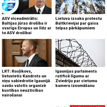
ASV viceadmirālis:
Lietuva izsaka protestu
Baltijas jūras drošība ir
Baltkrievijai par gaisa
svarīga Eiropas un līdz ar
telpas pārkāpumiem
to ASV drošībai
LRT: Rosļikovs,
Igaunijas parlaments
lietuvietis Kandrots un
ratificē līgumu ar
viņu sabiedrotie Igaunijā
Zviedriju par cietumu
savās valstīs organizē
kameru iznomāšanu
kustības neuzticības
vairošanai