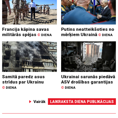
Francija kāpina savas
Putins neatteikšoties no
militārās spējas
mērķiem Ukrainā
©
DIENA
©
DIENA
Samitā paredz asus
Ukrainai sarunās piedāvā
strīdus par Ukrainu
ASV drošības garantijas
©
DIENA
©
DIENA
Vairāk
LAIKRAKSTA DIENA PUBLIKĀCIJAS