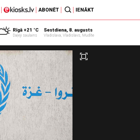
ABONĒT
IENĀKT
Rīgā +21 °C
Sestdiena, 8. augusts
Daļēji saulains
Vladislava, Vladislavs, Mudīte