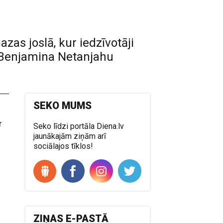
azas joslā, kur iedzīvotāji
 Benjamina Netanjahu
SEKO MUMS
r
Seko līdzi portāla Diena.lv
jaunākajām ziņām arī
sociālajos tīklos!
ZIŅAS E-PASTĀ