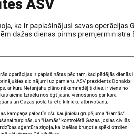
ītes ASV
oja, ka ir paplašinājusi savas operācijas G
dēm dažas dienas pirms premjerministra
ārās operācijas ir paplašinātas pēc tam, kad pēdējās dienās i
prinājušies aicinājumi uz pamieru. ASV prezidents Donalds
s, ar kuru Netanjahu plāno nākamnedēļ tikties, ir viens no
 kas aicina Izraēlu noslēgt jaunu vienošanos par kara
gšanu un Gazas joslā turēto ķīlnieku atbrīvošanu.
las kampaņa palestīniešu kaujinieku grupējuma "Hamās"
šanai turpinās, un "Hamās" kontrolētā Gazas joslas civilās
rdzības aģentūra ziņoja, ka Izaēlas bruņotie spēki otrdien