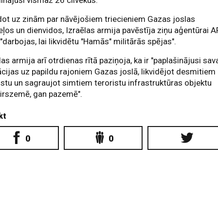
inājuši vismaz 26 cilvēkus.
dot uz zinām par nāvējošiem triecieniem Gazas joslas
ļos un dienvidos, Izraēlas armija pavēstīja ziņu aģentūrai A
 "darbojas, lai likvidētu "Hamās" militārās spējas".
las armija arī otrdienas rītā paziņoja, ka ir "paplašinājusi sav
cijas uz papildu rajoniem Gazas joslā, likvidējot desmitiem
istu un sagraujot simtiem teroristu infrastruktūras objektu
virszemē, gan pazemē".
kt
0
0