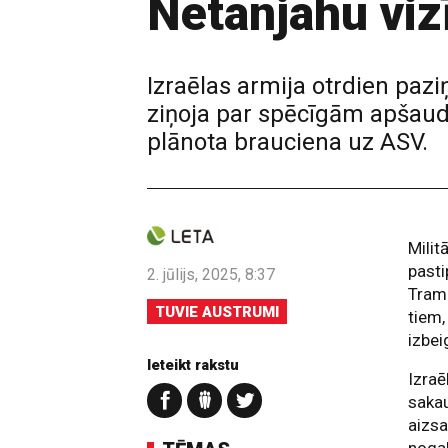
Netanjahu viz
Izraēlas armija otrdien paziņ
ziņoja par spēcīgām apšau
plānota brauciena uz ASV.
Milit
pasti
2. jūlijs, 2025, 8:37
Tramp
TUVIE AUSTRUMI
tiem,
izbei
Ieteikt rakstu
Izraē
sakau
aizsa