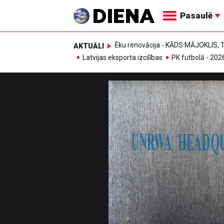
Pasaulē
Ēku renovācija - KĀDS MĀJOKLIS
AKTUĀLI
Latvijas eksporta izcilības
PK futbolā - 202