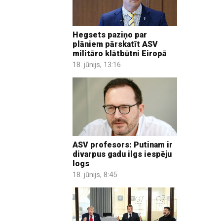
Hegsets paziņo par
plāniem pārskatīt ASV
militāro klātbūtni Eiropā
18. jūnijs, 13:16
ASV profesors: Putinam ir
divarpus gadu ilgs iespēju
logs
18. jūnijs, 8:45