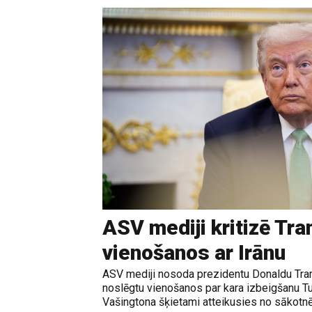
ASV mediji kritizē Tr
vienošanos ar Irānu
ASV mediji nosoda prezidentu Donaldu Tram
noslēgtu vienošanos par kara izbeigšanu T
Vašingtona šķietami atteikusies no sākotnē