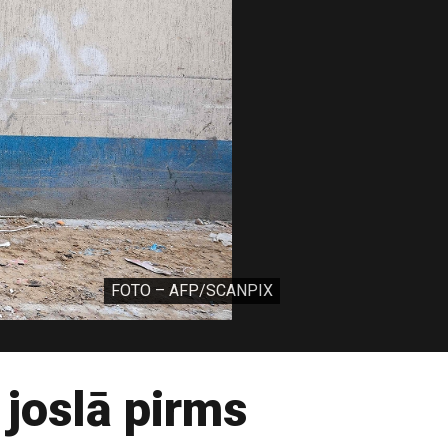
FOTO – AFP/SCANPIX
 joslā pirms