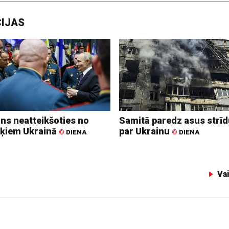
CIJAS
ins neatteikšoties no
Samitā paredz asus strī
ķiem Ukrainā
par Ukrainu
©
DIENA
©
DIENA
Va