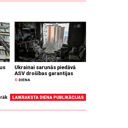
dus
Ukrainai sarunās piedāvā
ASV drošības garantijas
©
DIENA
irāk
LAIKRAKSTA DIENA PUBLIKĀCIJAS