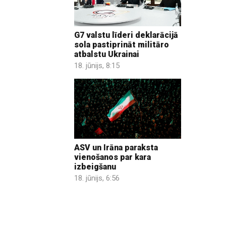
G7 valstu līderi deklarācijā
sola pastiprināt militāro
atbalstu Ukrainai
18. jūnijs, 8:15
ASV un Irāna paraksta
vienošanos par kara
izbeigšanu
18. jūnijs, 6:56