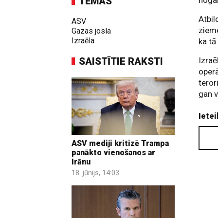
TĒMAS
nogal
Atbil
ASV
zieme
Gazas josla
Izraēla
ka tā
SAISTĪTIE RAKSTI
Izraē
operā
teror
gan 
Ietei
ASV mediji kritizē Trampa
panākto vienošanos ar
Irānu
18. jūnijs, 14:03