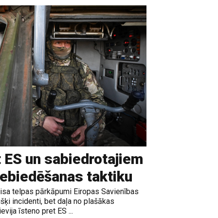
t ES un sabiedrotajiem
iebiedēšanas taktiku
gaisa telpas pārkāpumi Eiropas Savienības
išķi incidenti, bet daļa no plašākas
vija īsteno pret ES ...