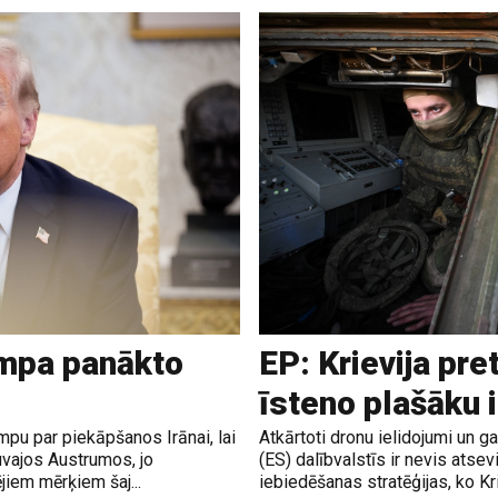
ampa panākto
EP: Krievija pre
īsteno plašāku 
pu par piekāpšanos Irānai, lai
Atkārtoti dronu ielidojumi un 
uvajos Austrumos, jo
(ES) dalībvalstīs ir nevis atsev
jiem mērķiem šaj...
iebiedēšanas stratēģijas, ko Krie