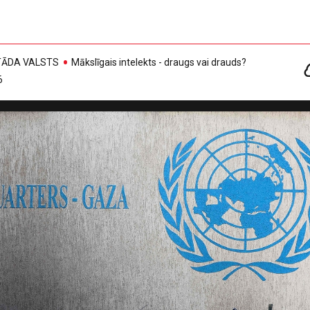
, TĀDA VALSTS
Mākslīgais intelekts - draugs vai drauds?
6