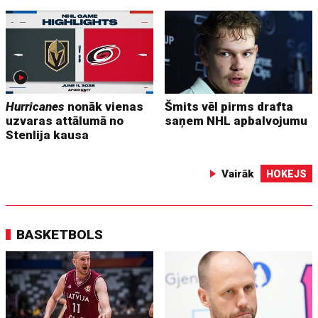
Hurricanes
nonāk vienas
Šmits vēl pirms drafta
uzvaras attālumā no
saņem NHL apbalvojumu
Stenlija kausa
Vairāk
HOKEJS
BASKETBOLS