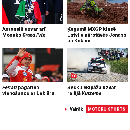
Antonelli uzvar arī
Ķegumā MXGP klasē
Monako
Grand Prix
Latviju pārstāvēs Jonass
un Kokins
Ferrari
pagarina
Sesku ekipāža uzvar
vienošanos ar Leklēru
rallijā
Kurzeme
Vairāk
MOTORU SPORTS