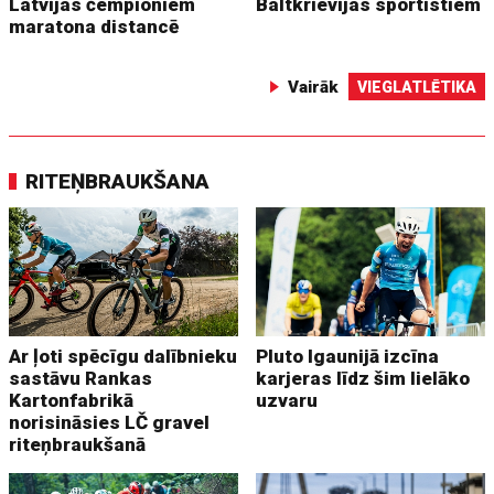
Latvijas čempioniem
Baltkrievijas sportistiem
maratona distancē
Vairāk
VIEGLATLĒTIKA
RITEŅBRAUKŠANA
Ar ļoti spēcīgu dalībnieku
Pluto Igaunijā izcīna
sastāvu Rankas
karjeras līdz šim lielāko
Kartonfabrikā
uzvaru
norisināsies LČ gravel
riteņbraukšanā