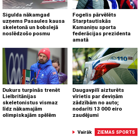
Sigulda nākamgad
Fogelis pārvēlēts
uzņems Pasaules kausa
Starptautiskās
skeletonā un bobslejā
Kamaniņu sporta
noslēdzošo posmu
federācijas prezidenta
amatā
Dukurs turpinās trenēt
Daugavpilī aizturēts
Lielbritānijas
vīrietis par deviņām
skeletonistus vismaz
zādzībām no auto;
līdz nākamajām
nodarīti 13 000 eiro
olimpiskajām spēlēm
zaudējumi
Vairāk
ZIEMAS SPORTS