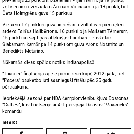
pievienoja 20 punktus, Dželenam Viljamsam bija 19 punkti,
vēl vienam rezervistam Āronam Viginsam bija 18 punkti, bet
Čets Holmgrēns guva 15 punktus.
Viesiem 17 punktus guva un sešas rezultatīvas piespēles
atdeva Tairīss Halibērtons, 16 punkti bija Mailsam Tērneram,
15 punkti un septiņas atlēkušās bumbas - Paskālam
Siakamam, kamēr pa 14 punktiem guva Ārons Nesmits un
Benedikts Maturins.
Nākamās divas spēles notiks Indianapolisā.
"Thunder" finālsērijā spēlē pirmo reizi kopš 2012.gada, bet
"Pacers" basketbolisti sasnieguši finālu pēc 25 gadu
pārtraukuma.
Iepriekšējā sezonā par NBA čempionvienību kļuva Bostonas
"Celtics", kas finālsērijā ar 4-1 pārspēja Dalasas "Mavericks"
komandu.
Ieteikt