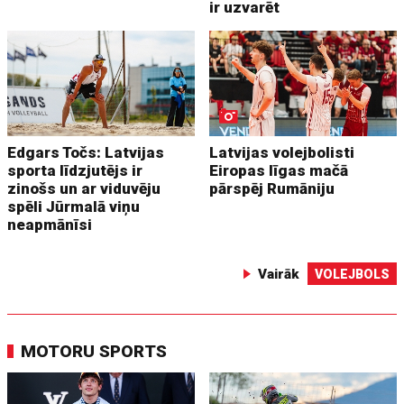
ir uzvarēt
Edgars Točs: Latvijas
Latvijas volejbolisti
sporta līdzjutējs ir
Eiropas līgas mačā
zinošs un ar viduvēju
pārspēj Rumāniju
spēli Jūrmalā viņu
neapmānīsi
Vairāk
VOLEJBOLS
MOTORU SPORTS