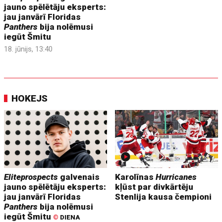
jauno spēlētāju eksperts:
jau janvārī Floridas
Panthers
bija nolēmusi
iegūt Šmitu
18. jūnijs, 13:40
HOKEJS
Eliteprospects
galvenais
Karolīnas
Hurricanes
jauno spēlētāju eksperts:
kļūst par divkārtēju
jau janvārī Floridas
Stenlija kausa čempioni
Panthers
bija nolēmusi
iegūt Šmitu
©
DIENA