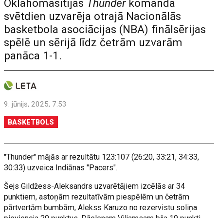
Oklahomasitijas
Thunder
komanda
svētdien uzvarēja otrajā Nacionālās
basketbola asociācijas (NBA) finālsērijas
spēlē un sērijā līdz četrām uzvarām
panāca 1-1.
9. jūnijs, 2025, 7:53
BASKETBOLS
"Thunder" mājās ar rezultātu 123:107 (26:20, 33:21, 34:33,
30:33) uzveica Indiānas "Pacers".
Šejs Gildžess-Aleksandrs uzvarētājiem izcēlās ar 34
punktiem, astoņām rezultatīvām piespēlēm un četrām
pārtvertām bumbām, Alekss Karuzo no rezervistu soliņa