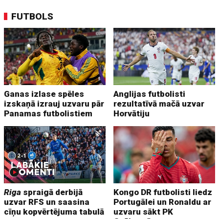
FUTBOLS
Ganas izlase spēles
Anglijas futbolisti
izskaņā izrauj uzvaru pār
rezultatīvā mačā uzvar
Panamas futbolistiem
Horvātiju
Riga
spraigā derbijā
Kongo DR futbolisti liedz
uzvar RFS un saasina
Portugālei un Ronaldu ar
cīņu kopvērtējuma tabulā
uzvaru sākt PK