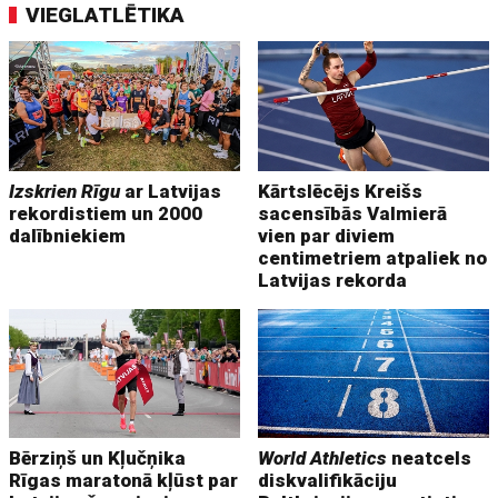
VIEGLATLĒTIKA
Izskrien Rīgu
ar Latvijas
Kārtslēcējs Kreišs
rekordistiem un 2000
sacensībās Valmierā
dalībniekiem
vien par diviem
centimetriem atpaliek no
Latvijas rekorda
Bērziņš un Kļučņika
World Athletics
neatcels
Rīgas maratonā kļūst par
diskvalifikāciju