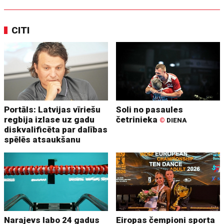
CITI
Portāls: Latvijas vīriešu
Soli no pasaules
regbija izlase uz gadu
četrinieka
©
DIENA
diskvalificēta par dalības
spēlēs atsaukšanu
Narajevs labo 24 gadus
Eiropas čempioni sporta