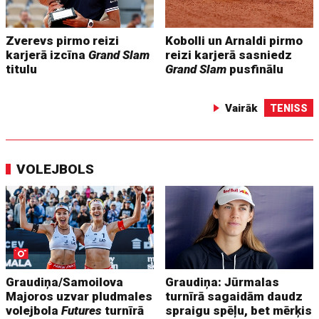
Zverevs pirmo reizi
Kobolli un Arnaldi pirmo
karjerā izcīna
Grand Slam
reizi karjerā sasniedz
titulu
Grand Slam
pusfinālu
Vairāk
TENISS
VOLEJBOLS
Graudiņa/Samoilova
Graudiņa: Jūrmalas
Majoros uzvar pludmales
turnīrā sagaidām daudz
volejbola
Futures
turnīrā
spraigu spēļu, bet mērķis