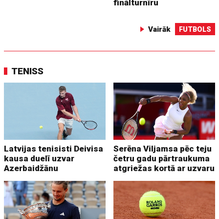
finālturnīru
Vairāk
FUTBOLS
TENISS
Latvijas tenisisti Deivisa
Serēna Viljamsa pēc teju
kausa duelī uzvar
četru gadu pārtraukuma
Azerbaidžānu
atgriežas kortā ar uzvaru