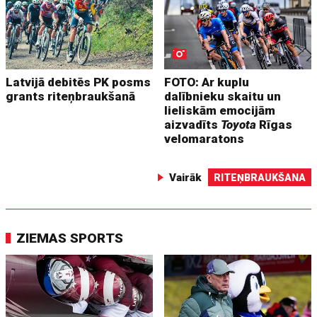
Latvijā debitēs PK posms
FOTO: Ar kuplu
grants riteņbraukšanā
dalībnieku skaitu un
lieliskām emocijām
aizvadīts
Toyota
Rīgas
velomaratons
Vairāk
RITEŅBRAUKŠANA
ZIEMAS SPORTS