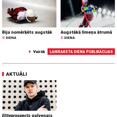
Bija nomērķēts augstāk
Augstākā līmeņa ātrumā
©
DIENA
©
DIENA
Vairāk
LAIKRAKSTA DIENA PUBLIKĀCIJAS
AKTUĀLI
Eliteprospects
galvenais