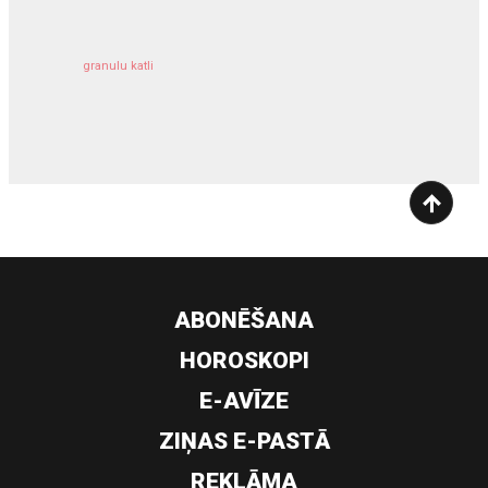
granulu katli
siltumsūknis
ABONĒŠANA
HOROSKOPI
E-AVĪZE
ZIŅAS E-PASTĀ
REKLĀMA