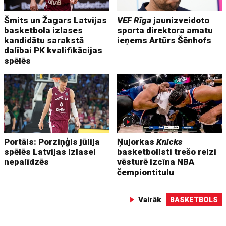
Šmits un Žagars Latvijas
VEF Rīga
jaunizveidoto
basketbola izlases
sporta direktora amatu
kandidātu sarakstā
ieņems Artūrs Šēnhofs
dalībai PK kvalifikācijas
spēlēs
Portāls: Porziņģis jūlija
Ņujorkas
Knicks
spēlēs Latvijas izlasei
basketbolisti trešo reizi
nepalīdzēs
vēsturē izcīna NBA
čempiontitulu
Vairāk
BASKETBOLS