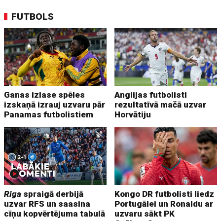
FUTBOLS
Ganas izlase spēles
Anglijas futbolisti
izskaņā izrauj uzvaru pār
rezultatīvā mačā uzvar
Panamas futbolistiem
Horvātiju
Riga
spraigā derbijā
Kongo DR futbolisti liedz
uzvar RFS un saasina
Portugālei un Ronaldu ar
cīņu kopvērtējuma tabulā
uzvaru sākt PK