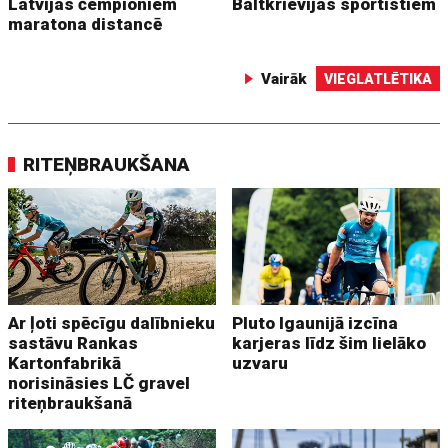
Latvijas čempioniem
Baltkrievijas sportistiem
maratona distancē
Vairāk
VIEGLATLĒTIKA
RITEŅBRAUKŠANA
Ar ļoti spēcīgu dalībnieku
Pluto Igaunijā izcīna
sastāvu Rankas
karjeras līdz šim lielāko
Kartonfabrikā
uzvaru
norisināsies LČ gravel
riteņbraukšanā