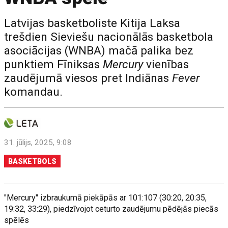
Latvijas basketboliste Kitija Laksa
trešdien Sieviešu nacionālās basketbola
asociācijas (WNBA) mačā palika bez
punktiem Fīniksas
Mercury
vienības
zaudējumā viesos pret Indiānas
Fever
komandau.
31. jūlijs, 2025, 9:08
BASKETBOLS
"Mercury" izbraukumā piekāpās ar 101:107 (30:20, 20:35,
19:32, 33:29), piedzīvojot ceturto zaudējumu pēdējās piecās
spēlēs