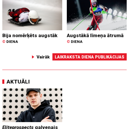
Bija nomērķēts augstāk
Augstākā līmeņa ātrumā
©
DIENA
©
DIENA
Vairāk
LAIKRAKSTA DIENA PUBLIKĀCIJAS
AKTUĀLI
Eliteprospects
galvenais