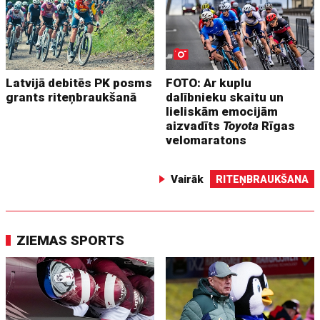
Latvijā debitēs PK posms
FOTO: Ar kuplu
grants riteņbraukšanā
dalībnieku skaitu un
lieliskām emocijām
aizvadīts
Toyota
Rīgas
velomaratons
Vairāk
RITEŅBRAUKŠANA
ZIEMAS SPORTS