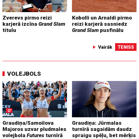
Zverevs pirmo reizi
Kobolli un Arnaldi pirmo
karjerā izcīna
Grand Slam
reizi karjerā sasniedz
titulu
Grand Slam
pusfinālu
Vairāk
TENISS
VOLEJBOLS
Graudiņa/Samoilova
Graudiņa: Jūrmalas
Majoros uzvar pludmales
turnīrā sagaidām daudz
volejbola
Futures
turnīrā
spraigu spēļu, bet mērķis