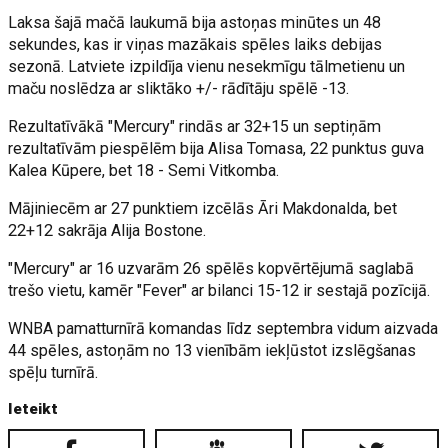
Laksa šajā mačā laukumā bija astoņas minūtes un 48
sekundes, kas ir viņas mazākais spēles laiks debijas
sezonā. Latviete izpildīja vienu nesekmīgu tālmetienu un
maču noslēdza ar sliktāko +/- rādītāju spēlē -13.
Rezultatīvākā "Mercury" rindās ar 32+15 un septiņām
rezultatīvām piespēlēm bija Alisa Tomasa, 22 punktus guva
Kalea Kūpere, bet 18 - Semi Vitkomba.
Mājiniecēm ar 27 punktiem izcēlās Āri Makdonalda, bet
22+12 sakrāja Alija Bostone.
"Mercury" ar 16 uzvarām 26 spēlēs kopvērtējumā saglabā
trešo vietu, kamēr "Fever" ar bilanci 15-12 ir sestajā pozīcijā.
WNBA pamatturnīrā komandas līdz septembra vidum aizvada
44 spēles, astoņām no 13 vienībām iekļūstot izslēgšanas
spēļu turnīrā.
Ieteikt