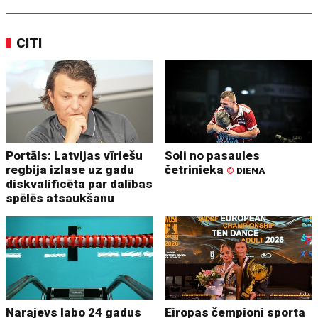
CITI
Portāls: Latvijas vīriešu
Soli no pasaules
regbija izlase uz gadu
četrinieka
©
DIENA
diskvalificēta par dalības
spēlēs atsaukšanu
Narajevs labo 24 gadus
Eiropas čempioni sporta