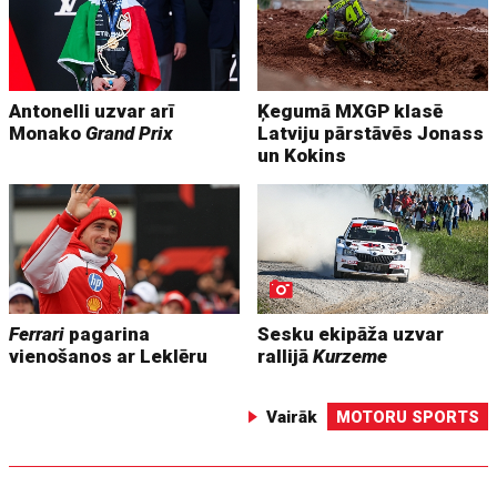
Antonelli uzvar arī
Ķegumā MXGP klasē
Monako
Grand Prix
Latviju pārstāvēs Jonass
un Kokins
Ferrari
pagarina
Sesku ekipāža uzvar
vienošanos ar Leklēru
rallijā
Kurzeme
Vairāk
MOTORU SPORTS