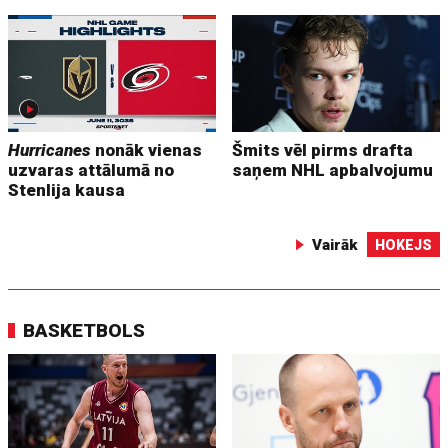
Hurricanes
nonāk vienas
Šmits vēl pirms drafta
uzvaras attālumā no
saņem NHL apbalvojumu
Stenlija kausa
Vairāk
HOKEJS
BASKETBOLS