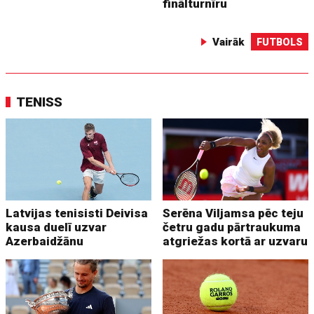
finālturnīru
Vairāk
FUTBOLS
TENISS
Latvijas tenisisti Deivisa
Serēna Viljamsa pēc teju
kausa duelī uzvar
četru gadu pārtraukuma
Azerbaidžānu
atgriežas kortā ar uzvaru