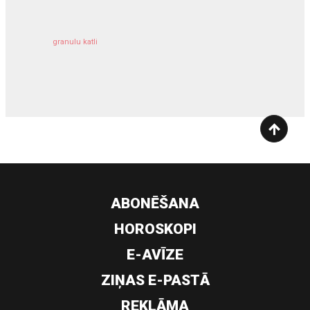
granulu katli
siltumsūknis
ABONĒŠANA
HOROSKOPI
E-AVĪZE
ZIŅAS E-PASTĀ
REKLĀMA