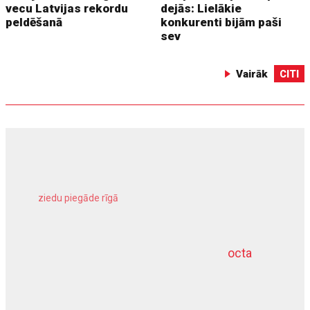
vecu Latvijas rekordu
dejās: Lielākie
peldēšanā
konkurenti bijām paši
sev
Vairāk
CITI
ziedu piegāde rīgā
meliorācijas darbi
octa
dziļurbums
kravu apdrošināšana