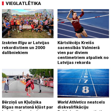
VIEGLATLĒTIKA
Izskrien Rīgu
ar Latvijas
Kārtslēcējs Kreišs
rekordistiem un 2000
sacensībās Valmierā
dalībniekiem
vien par diviem
centimetriem atpaliek no
Latvijas rekorda
Bērziņš un Kļučņika
World Athletics
neatcels
Rīgas maratonā kļūst par
diskvalifikāciju