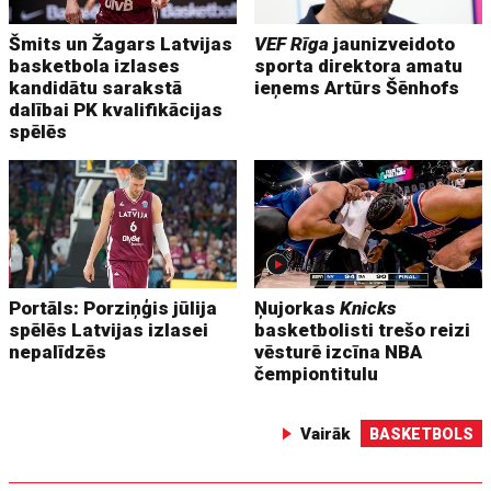
Šmits un Žagars Latvijas
VEF Rīga
jaunizveidoto
basketbola izlases
sporta direktora amatu
kandidātu sarakstā
ieņems Artūrs Šēnhofs
dalībai PK kvalifikācijas
spēlēs
Portāls: Porziņģis jūlija
Ņujorkas
Knicks
spēlēs Latvijas izlasei
basketbolisti trešo reizi
nepalīdzēs
vēsturē izcīna NBA
čempiontitulu
Vairāk
BASKETBOLS