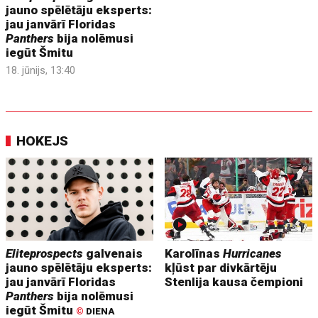
jauno spēlētāju eksperts:
jau janvārī Floridas
Panthers
bija nolēmusi
iegūt Šmitu
18. jūnijs, 13:40
HOKEJS
Eliteprospects
galvenais
Karolīnas
Hurricanes
jauno spēlētāju eksperts:
kļūst par divkārtēju
jau janvārī Floridas
Stenlija kausa čempioni
Panthers
bija nolēmusi
iegūt Šmitu
©
DIENA