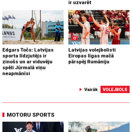
ir uzvarēt
Edgars Točs: Latvijas
Latvijas volejbolisti
sporta līdzjutējs ir
Eiropas līgas mačā
zinošs un ar viduvēju
pārspēj Rumāniju
spēli Jūrmalā viņu
neapmānīsi
Vairāk
VOLEJBOLS
MOTORU SPORTS