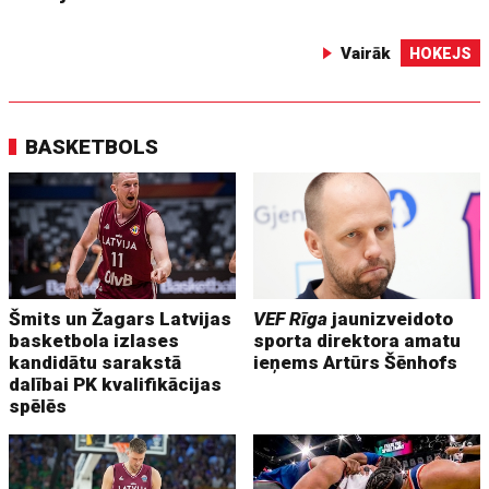
Vairāk
HOKEJS
BASKETBOLS
Šmits un Žagars Latvijas
VEF Rīga
jaunizveidoto
basketbola izlases
sporta direktora amatu
kandidātu sarakstā
ieņems Artūrs Šēnhofs
dalībai PK kvalifikācijas
spēlēs