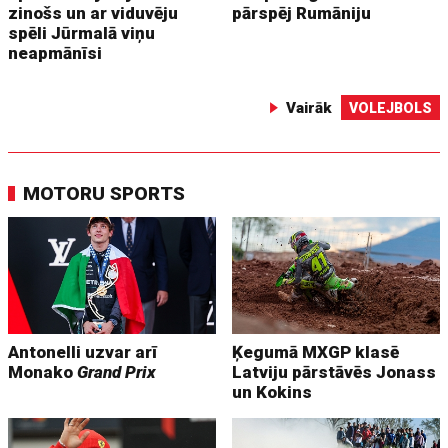
zinošs un ar viduvēju
pārspēj Rumāniju
spēli Jūrmalā viņu
neapmānīsi
Vairāk
VOLEJBOLS
MOTORU SPORTS
Antonelli uzvar arī
Ķegumā MXGP klasē
Monako
Grand Prix
Latviju pārstāvēs Jonass
un Kokins