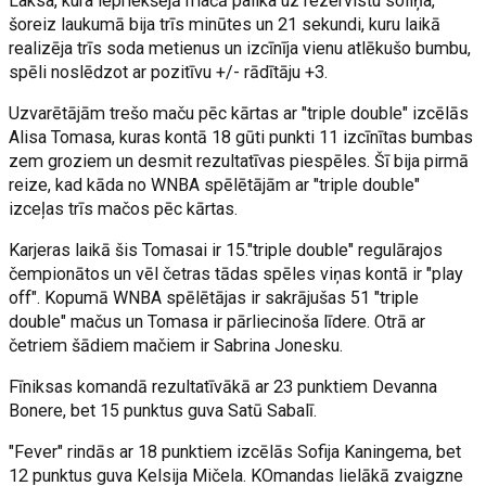
Laksa, kura iepriekšējā mačā palika uz rezervistu soliņa,
šoreiz laukumā bija trīs minūtes un 21 sekundi, kuru laikā
realizēja trīs soda metienus un izcīnīja vienu atlēkušo bumbu,
spēli noslēdzot ar pozitīvu +/- rādītāju +3.
Uzvarētājām trešo maču pēc kārtas ar "triple double" izcēlās
Alisa Tomasa, kuras kontā 18 gūti punkti 11 izcīnītas bumbas
zem groziem un desmit rezultatīvas piespēles. Šī bija pirmā
reize, kad kāda no WNBA spēlētājām ar "triple double"
izceļas trīs mačos pēc kārtas.
Karjeras laikā šis Tomasai ir 15."triple double" regulārajos
čempionātos un vēl četras tādas spēles viņas kontā ir "play
off". Kopumā WNBA spēlētājas ir sakrājušas 51 "triple
double" mačus un Tomasa ir pārliecinoša līdere. Otrā ar
četriem šādiem mačiem ir Sabrina Jonesku.
Fīniksas komandā rezultatīvākā ar 23 punktiem Devanna
Bonere, bet 15 punktus guva Satū Sabalī.
"Fever" rindās ar 18 punktiem izcēlās Sofija Kaningema, bet
12 punktus guva Kelsija Mičela. KOmandas lielākā zvaigzne