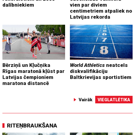
dalībniekiem
vien par diviem
centimetriem atpaliek no
Latvijas rekorda
Bērziņš un Kļučņika
World Athletics
neatcels
Rīgas maratonā kļūst par
diskvalifikāciju
Latvijas čempioniem
Baltkrievijas sportistiem
maratona distancē
Vairāk
VIEGLATLĒTIKA
RITEŅBRAUKŠANA