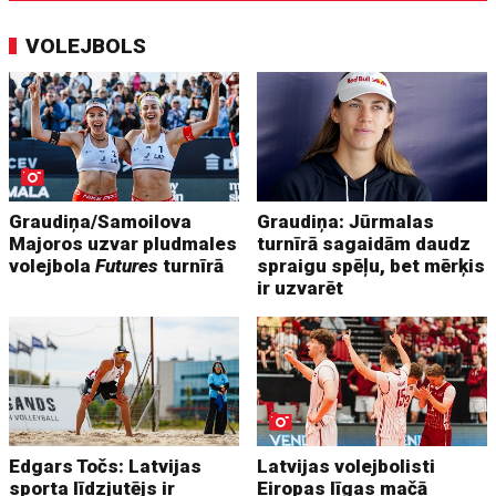
VOLEJBOLS
Graudiņa/Samoilova
Graudiņa: Jūrmalas
Majoros uzvar pludmales
turnīrā sagaidām daudz
volejbola
Futures
turnīrā
spraigu spēļu, bet mērķis
ir uzvarēt
Edgars Točs: Latvijas
Latvijas volejbolisti
sporta līdzjutējs ir
Eiropas līgas mačā