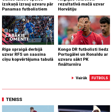
izskaņā izrauj uzvaru pār
rezultatīvā mačā uzvar
Panamas futbolistiem
Horvātiju
Riga
spraigā derbijā
Kongo DR futbolisti liedz
uzvar RFS un saasina
Portugālei un Ronaldu ar
cīņu kopvērtējuma tabulā
uzvaru sākt PK
finālturnīru
Vairāk
FUTBOLS
TENISS