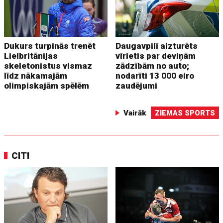
Dukurs turpinās trenēt
Daugavpilī aizturēts
Lielbritānijas
vīrietis par deviņām
skeletonistus vismaz
zādzībām no auto;
līdz nākamajām
nodarīti 13 000 eiro
olimpiskajām spēlēm
zaudējumi
Vairāk
ZIEMAS SPORTS
CITI