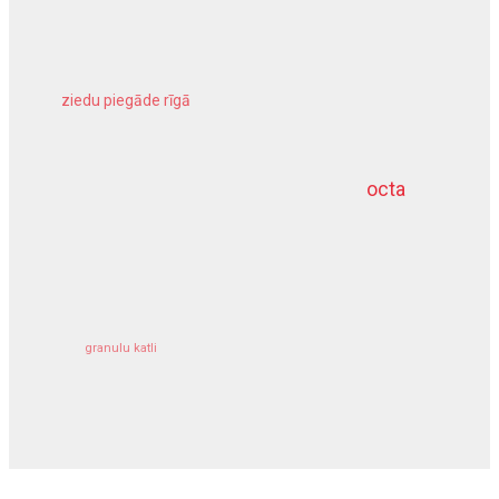
ziedu piegāde rīgā
meliorācijas darbi
octa
dziļurbums
kravu apdrošināšana
granulu katli
siltumsūknis