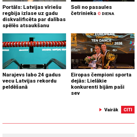
Portāls: Latvijas vīriešu
Soli no pasaules
regbija izlase uz gadu
četrinieka
©
DIENA
diskvalificēta par dalības
spēlēs atsaukšanu
Narajevs labo 24 gadus
Eiropas čempioni sporta
vecu Latvijas rekordu
dejās: Lielākie
peldēšanā
konkurenti bijām paši
sev
Vairāk
CITI