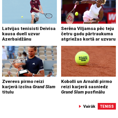
Latvijas tenisisti Deivisa
Serēna Viljamsa pēc teju
kausa duelī uzvar
četru gadu pārtraukuma
Azerbaidžānu
atgriežas kortā ar uzvaru
Zverevs pirmo reizi
Kobolli un Arnaldi pirmo
karjerā izcīna
Grand Slam
reizi karjerā sasniedz
titulu
Grand Slam
pusfinālu
Vairāk
TENISS