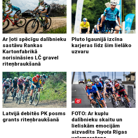
Ar ļoti spēcīgu dalībnieku
Pluto Igaunijā izcīna
sastāvu Rankas
karjeras līdz šim lielāko
Kartonfabrikā
uzvaru
norisināsies LČ gravel
riteņbraukšanā
Latvijā debitēs PK posms
FOTO: Ar kuplu
grants riteņbraukšanā
dalībnieku skaitu un
lieliskām emocijām
aizvadīts
Toyota
Rīgas