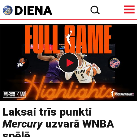
Laksai trīs punkti
Mercury
uzvarā WNBA
spēlē