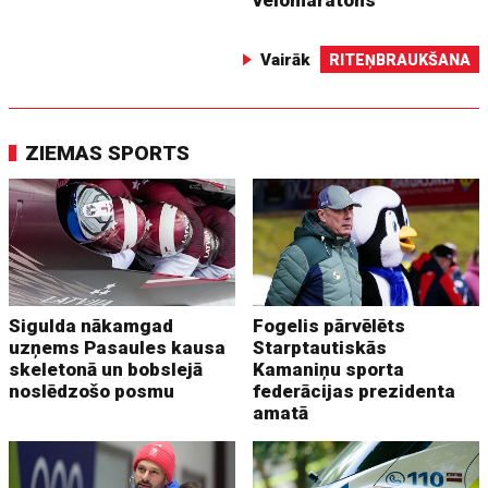
velomaratons
Vairāk
RITEŅBRAUKŠANA
ZIEMAS SPORTS
Sigulda nākamgad
Fogelis pārvēlēts
uzņems Pasaules kausa
Starptautiskās
skeletonā un bobslejā
Kamaniņu sporta
noslēdzošo posmu
federācijas prezidenta
amatā