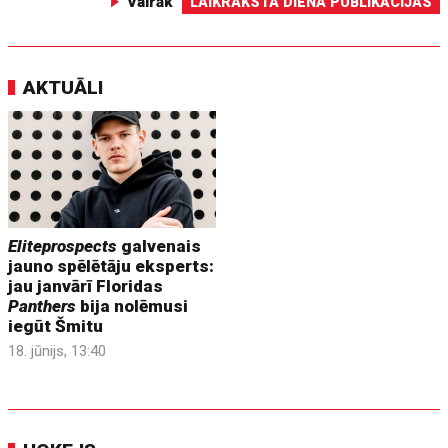
Vairāk
LAIKRAKSTA DIENA PUBLIKĀCIJAS
AKTUĀLI
Eliteprospects
galvenais
jauno spēlētāju eksperts:
jau janvārī Floridas
Panthers
bija nolēmusi
iegūt Šmitu
18. jūnijs, 13:40