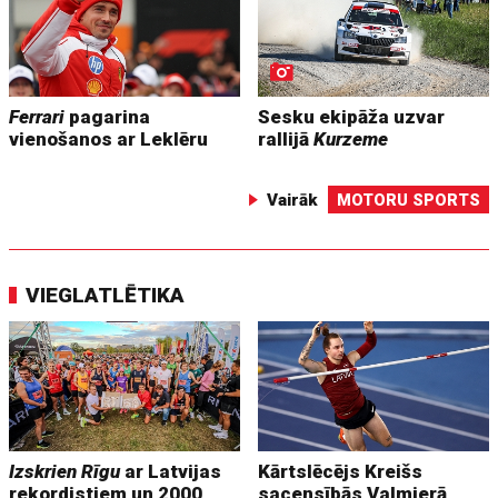
Ferrari
pagarina
Sesku ekipāža uzvar
vienošanos ar Leklēru
rallijā
Kurzeme
Vairāk
MOTORU SPORTS
VIEGLATLĒTIKA
Izskrien Rīgu
ar Latvijas
Kārtslēcējs Kreišs
rekordistiem un 2000
sacensībās Valmierā