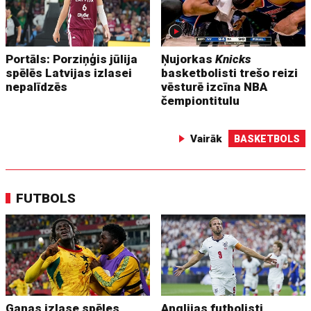
Portāls: Porziņģis jūlija
Ņujorkas
Knicks
spēlēs Latvijas izlasei
basketbolisti trešo reizi
nepalīdzēs
vēsturē izcīna NBA
čempiontitulu
Vairāk
BASKETBOLS
FUTBOLS
Ganas izlase spēles
Anglijas futbolisti