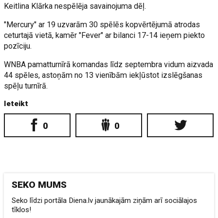
Keitlina Klārka nespēlēja savainojuma dēļ.
"Mercury" ar 19 uzvarām 30 spēlēs kopvērtējumā atrodas
ceturtajā vietā, kamēr "Fever" ar bilanci 17-14 ieņem piekto
pozīciju.
WNBA pamatturnīrā komandas līdz septembra vidum aizvada
44 spēles, astoņām no 13 vienībām iekļūstot izslēgšanas
spēļu turnīrā.
Ieteikt
0
0
SEKO MUMS
Seko līdzi portāla Diena.lv jaunākajām ziņām arī sociālajos
tīklos!