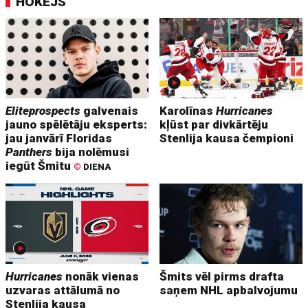
HOKEJS
Eliteprospects
galvenais
Karolīnas
Hurricanes
jauno spēlētāju eksperts:
kļūst par divkārtēju
jau janvārī Floridas
Stenlija kausa čempioni
Panthers
bija nolēmusi
iegūt Šmitu
©
DIENA
Hurricanes
nonāk vienas
Šmits vēl pirms drafta
uzvaras attālumā no
saņem NHL apbalvojumu
Stenlija kausa