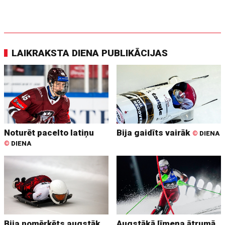
LAIKRAKSTA DIENA PUBLIKĀCIJAS
Noturēt pacelto latiņu
Bija gaidīts vairāk
©
DIENA
©
DIENA
Bija nomērķēts augstāk
Augstākā līmeņa ātrumā