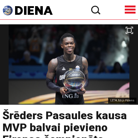
LETA, Edijs Pālens
Šrēders Pasaules kausa
MVP balvai pievieno