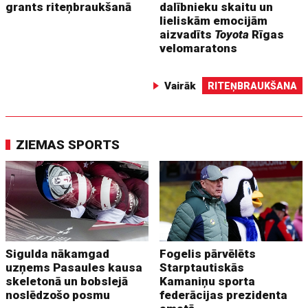
grants riteņbraukšanā
dalībnieku skaitu un
lieliskām emocijām
aizvadīts
Toyota
Rīgas
velomaratons
Vairāk
RITEŅBRAUKŠANA
ZIEMAS SPORTS
Sigulda nākamgad
Fogelis pārvēlēts
uzņems Pasaules kausa
Starptautiskās
skeletonā un bobslejā
Kamaniņu sporta
noslēdzošo posmu
federācijas prezidenta