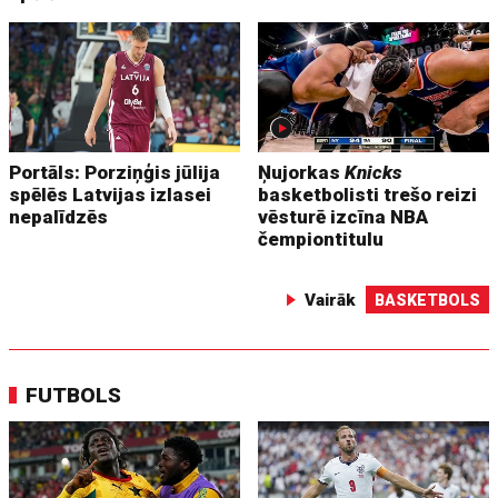
Portāls: Porziņģis jūlija
Ņujorkas
Knicks
spēlēs Latvijas izlasei
basketbolisti trešo reizi
nepalīdzēs
vēsturē izcīna NBA
čempiontitulu
Vairāk
BASKETBOLS
FUTBOLS