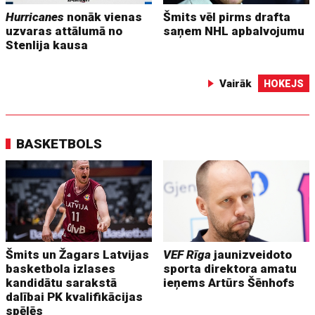
Hurricanes
nonāk vienas
Šmits vēl pirms drafta
uzvaras attālumā no
saņem NHL apbalvojumu
Stenlija kausa
Vairāk
HOKEJS
BASKETBOLS
Šmits un Žagars Latvijas
VEF Rīga
jaunizveidoto
basketbola izlases
sporta direktora amatu
kandidātu sarakstā
ieņems Artūrs Šēnhofs
dalībai PK kvalifikācijas
spēlēs