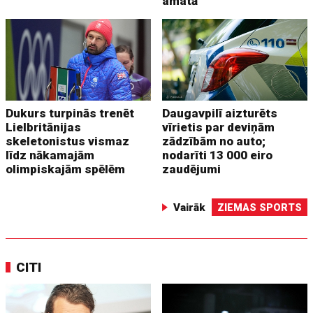
amatā
Dukurs turpinās trenēt
Daugavpilī aizturēts
Lielbritānijas
vīrietis par deviņām
skeletonistus vismaz
zādzībām no auto;
līdz nākamajām
nodarīti 13 000 eiro
olimpiskajām spēlēm
zaudējumi
Vairāk
ZIEMAS SPORTS
CITI