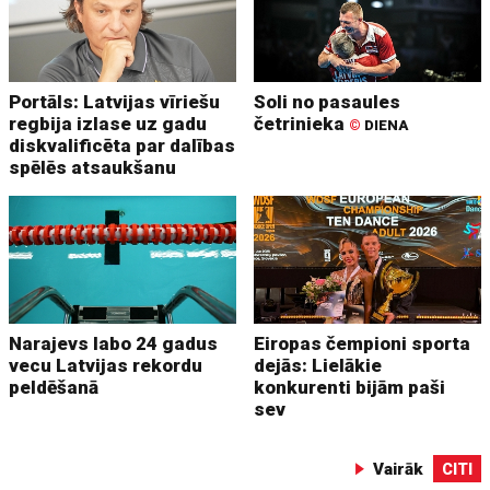
Portāls: Latvijas vīriešu
Soli no pasaules
regbija izlase uz gadu
četrinieka
©
DIENA
diskvalificēta par dalības
spēlēs atsaukšanu
Narajevs labo 24 gadus
Eiropas čempioni sporta
vecu Latvijas rekordu
dejās: Lielākie
peldēšanā
konkurenti bijām paši
sev
Vairāk
CITI