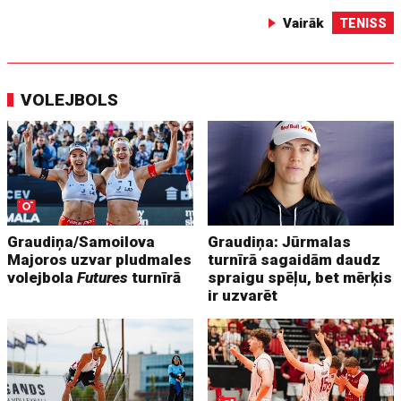
Vairāk
TENISS
VOLEJBOLS
Graudiņa/Samoilova
Graudiņa: Jūrmalas
Majoros uzvar pludmales
turnīrā sagaidām daudz
volejbola
Futures
turnīrā
spraigu spēļu, bet mērķis
ir uzvarēt