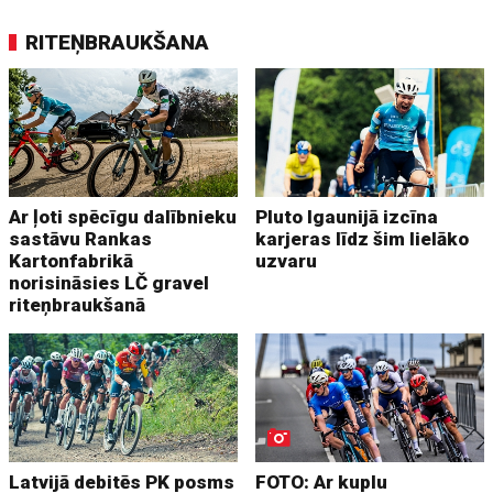
RITEŅBRAUKŠANA
Ar ļoti spēcīgu dalībnieku
Pluto Igaunijā izcīna
sastāvu Rankas
karjeras līdz šim lielāko
Kartonfabrikā
uzvaru
norisināsies LČ gravel
riteņbraukšanā
Latvijā debitēs PK posms
FOTO: Ar kuplu