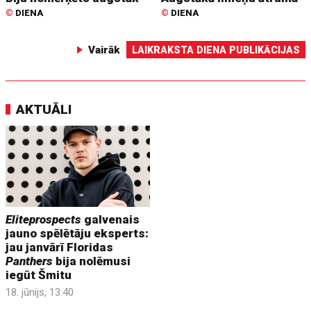
©
DIENA
©
DIENA
Vairāk
LAIKRAKSTA DIENA PUBLIKĀCIJAS
AKTUĀLI
Eliteprospects
galvenais
jauno spēlētāju eksperts:
jau janvārī Floridas
Panthers
bija nolēmusi
iegūt Šmitu
18. jūnijs, 13:40