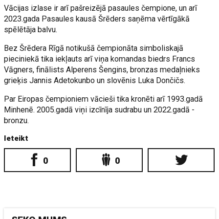
Vācijas izlase ir arī pašreizējā pasaules čempione, un arī
2023.gada Pasaules kausā Šrēders saņēma vērtīgākā
spēlētāja balvu.
Bez Šrēdera Rīgā notikušā čempionāta simboliskajā
pieciniekā tika iekļauts arī viņa komandas biedrs Francs
Vāgners, finālists Alperens Šengins, bronzas medaļnieks
grieķis Jannis Adetokunbo un slovēnis Luka Dončičs.
Par Eiropas čempioniem vācieši tika kronēti arī 1993.gadā
Minhenē. 2005.gadā viņi izcīnīja sudrabu un 2022.gadā -
bronzu.
Ieteikt
0
0