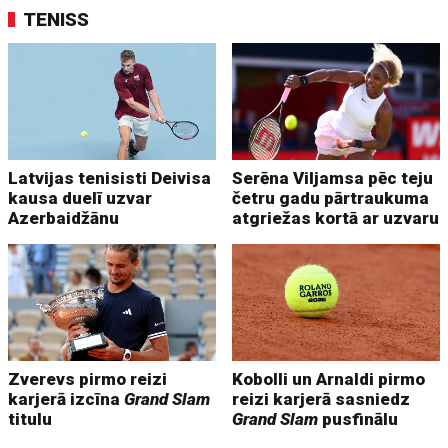
TENISS
Latvijas tenisisti Deivisa
Serēna Viljamsa pēc teju
kausa duelī uzvar
četru gadu pārtraukuma
Azerbaidžānu
atgriežas kortā ar uzvaru
Zverevs pirmo reizi
Kobolli un Arnaldi pirmo
karjerā izcīna
Grand Slam
reizi karjerā sasniedz
titulu
Grand Slam
pusfinālu