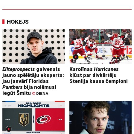
HOKEJS
Eliteprospects
galvenais
Karolīnas
Hurricanes
jauno spēlētāju eksperts:
kļūst par divkārtēju
jau janvārī Floridas
Stenlija kausa čempioni
Panthers
bija nolēmusi
iegūt Šmitu
©
DIENA