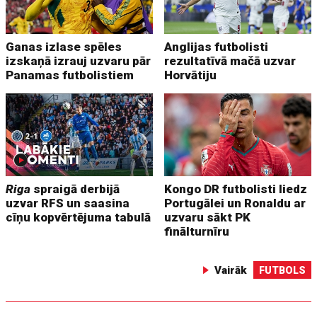
Ganas izlase spēles
Anglijas futbolisti
izskaņā izrauj uzvaru pār
rezultatīvā mačā uzvar
Panamas futbolistiem
Horvātiju
Riga
spraigā derbijā
Kongo DR futbolisti liedz
uzvar RFS un saasina
Portugālei un Ronaldu ar
cīņu kopvērtējuma tabulā
uzvaru sākt PK
finālturnīru
Vairāk
FUTBOLS