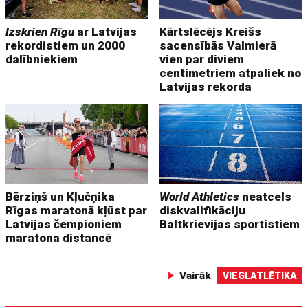
Izskrien Rīgu
ar Latvijas
Kārtslēcējs Kreišs
rekordistiem un 2000
sacensībās Valmierā
dalībniekiem
vien par diviem
centimetriem atpaliek no
Latvijas rekorda
Bērziņš un Kļučņika
World Athletics
neatcels
Rīgas maratonā kļūst par
diskvalifikāciju
Latvijas čempioniem
Baltkrievijas sportistiem
maratona distancē
Vairāk
VIEGLATLĒTIKA