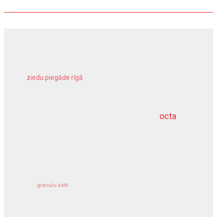
ziedu piegāde rīgā
meliorācijas darbi
octa
dziļurbums
kravu apdrošināšana
granulu katli
siltumsūknis