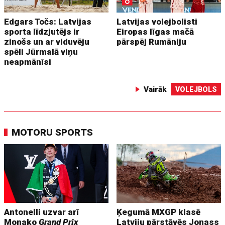
Edgars Točs: Latvijas
Latvijas volejbolisti
sporta līdzjutējs ir
Eiropas līgas mačā
zinošs un ar viduvēju
pārspēj Rumāniju
spēli Jūrmalā viņu
neapmānīsi
Vairāk
VOLEJBOLS
MOTORU SPORTS
Antonelli uzvar arī
Ķegumā MXGP klasē
Monako
Grand Prix
Latviju pārstāvēs Jonass