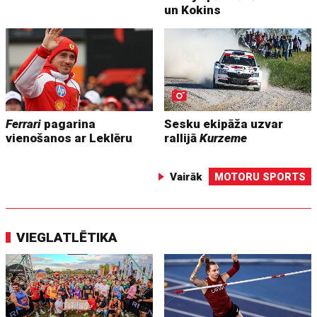
un Kokins
Ferrari
pagarina
Sesku ekipāža uzvar
vienošanos ar Leklēru
rallijā
Kurzeme
Vairāk
MOTORU SPORTS
VIEGLATLĒTIKA