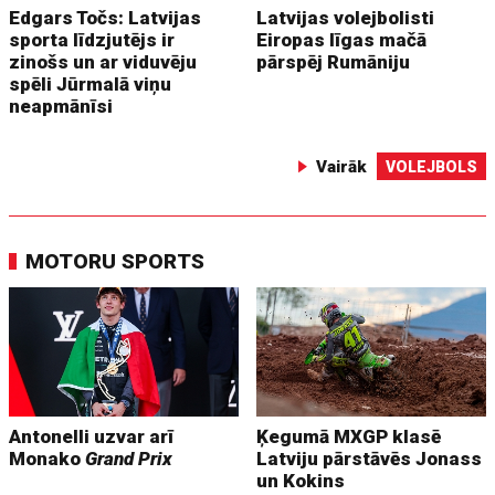
Edgars Točs: Latvijas
Latvijas volejbolisti
sporta līdzjutējs ir
Eiropas līgas mačā
zinošs un ar viduvēju
pārspēj Rumāniju
spēli Jūrmalā viņu
neapmānīsi
Vairāk
VOLEJBOLS
MOTORU SPORTS
Antonelli uzvar arī
Ķegumā MXGP klasē
Monako
Grand Prix
Latviju pārstāvēs Jonass
un Kokins