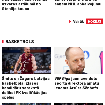
uzvaras attālumā no
saņem NHL apbalvojumu
Stenlija kausa
Vairāk
HOKEJS
BASKETBOLS
Šmits un Žagars Latvijas
VEF Rīga
jaunizveidoto
basketbola izlases
sporta direktora amatu
kandidātu sarakstā
ieņems Artūrs Šēnhofs
dalībai PK kvalifikācijas
spēlēs