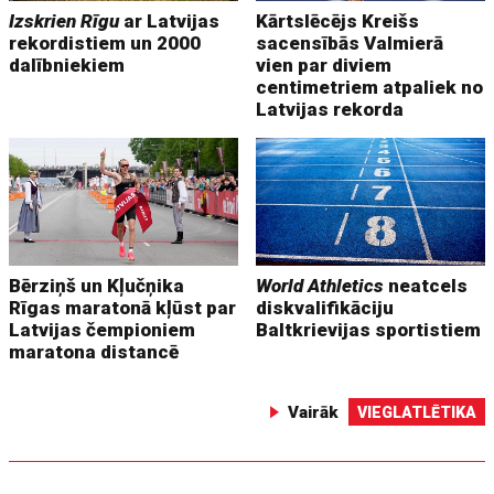
Izskrien Rīgu
ar Latvijas
Kārtslēcējs Kreišs
rekordistiem un 2000
sacensībās Valmierā
dalībniekiem
vien par diviem
centimetriem atpaliek no
Latvijas rekorda
Bērziņš un Kļučņika
World Athletics
neatcels
Rīgas maratonā kļūst par
diskvalifikāciju
Latvijas čempioniem
Baltkrievijas sportistiem
maratona distancē
Vairāk
VIEGLATLĒTIKA