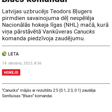
Latvijas uzbrucējs Teodors Bļugers
pirmdien savainojuma dēļ nespēlēja
Nacionālās hokeja līgas (NHL) mačā, kurā
viņa pārstāvētā Vankūveras
Canucks
komanda piedzīvoja zaudējumu.
14. oktobris, 2025, 8:56
HOKEJS
"Canucks" mājās ar rezultātu 2:5 (0:1, 2:3, 0:1) zaudēja
Sentluisas "Blues" komandai.