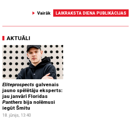
Vairāk
LAIKRAKSTA DIENA PUBLIKĀCIJAS
AKTUĀLI
Eliteprospects
galvenais
jauno spēlētāju eksperts:
jau janvārī Floridas
Panthers
bija nolēmusi
iegūt Šmitu
18. jūnijs, 13:40