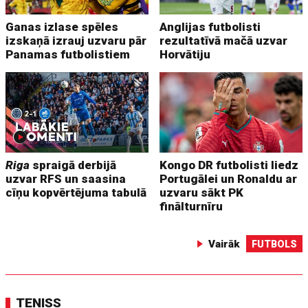
Ganas izlase spēles
Anglijas futbolisti
izskaņā izrauj uzvaru pār
rezultatīvā mačā uzvar
Panamas futbolistiem
Horvātiju
Riga
spraigā derbijā
Kongo DR futbolisti liedz
uzvar RFS un saasina
Portugālei un Ronaldu ar
cīņu kopvērtējuma tabulā
uzvaru sākt PK
finālturnīru
Vairāk
FUTBOLS
TENISS