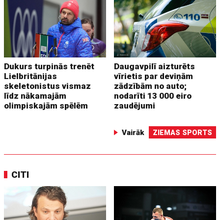
Dukurs turpinās trenēt
Daugavpilī aizturēts
Lielbritānijas
vīrietis par deviņām
skeletonistus vismaz
zādzībām no auto;
līdz nākamajām
nodarīti 13 000 eiro
olimpiskajām spēlēm
zaudējumi
Vairāk
ZIEMAS SPORTS
CITI