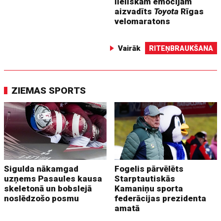
lieliskām emocijām
aizvadīts
Toyota
Rīgas
velomaratons
Vairāk
RITEŅBRAUKŠANA
ZIEMAS SPORTS
Sigulda nākamgad
Fogelis pārvēlēts
uzņems Pasaules kausa
Starptautiskās
skeletonā un bobslejā
Kamaniņu sporta
noslēdzošo posmu
federācijas prezidenta
amatā