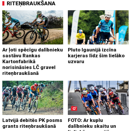
RITEŅBRAUKŠANA
Ar ļoti spēcīgu dalībnieku
Pluto Igaunijā izcīna
sastāvu Rankas
karjeras līdz šim lielāko
Kartonfabrikā
uzvaru
norisināsies LČ gravel
riteņbraukšanā
Latvijā debitēs PK posms
FOTO: Ar kuplu
grants riteņbraukšanā
dalībnieku skaitu un