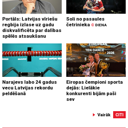
Portāls: Latvijas vīriešu
Soli no pasaules
regbija izlase uz gadu
četrinieka
©
DIENA
diskvalificēta par dalības
spēlēs atsaukšanu
Narajevs labo 24 gadus
Eiropas čempioni sporta
vecu Latvijas rekordu
dejās: Lielākie
peldēšanā
konkurenti bijām paši
sev
Vairāk
CITI