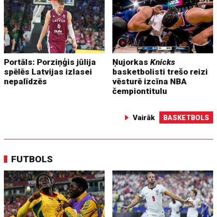
Portāls: Porziņģis jūlija
Ņujorkas
Knicks
spēlēs Latvijas izlasei
basketbolisti trešo reizi
nepalīdzēs
vēsturē izcīna NBA
čempiontitulu
Vairāk
BASKETBOLS
FUTBOLS