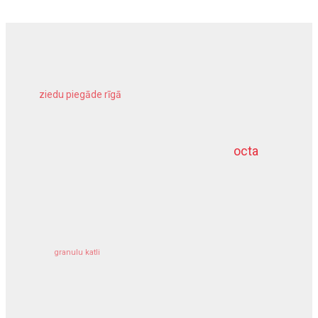
ziedu piegāde rīgā
meliorācijas darbi
octa
dziļurbums
kravu apdrošināšana
granulu katli
siltumsūknis