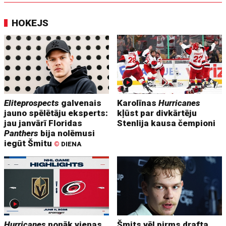
HOKEJS
Eliteprospects
galvenais
Karolīnas
Hurricanes
jauno spēlētāju eksperts:
kļūst par divkārtēju
jau janvārī Floridas
Stenlija kausa čempioni
Panthers
bija nolēmusi
iegūt Šmitu
©
DIENA
Hurricanes
nonāk vienas
Šmits vēl pirms drafta