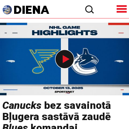
Canucks
bez savainotā
Bļugera sastāvā zaudē
Blues
komandai