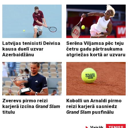
Latvijas tenisisti Deivisa
Serēna Viljamsa pēc teju
kausa duelī uzvar
četru gadu pārtraukuma
Azerbaidžānu
atgriežas kortā ar uzvaru
Zverevs pirmo reizi
Kobolli un Arnaldi pirmo
karjerā izcīna
Grand Slam
reizi karjerā sasniedz
titulu
Grand Slam
pusfinālu
Vairāk
TENISS