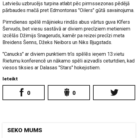
Latviešu uzbrucējs turpina atlabt pēc pirmssezonas pēdējā
pārbaudes mačā pret Edmontonas "Oilers" gūtā savainojuma.
Pirmdienas spēlē mājinieku rindās abus vārtus guva Kīfers
Šervuds, bet viesu sastāvā ar diviem precīziem metieniem
izcēlās Džimijs Snageruds, kamēr pa reizei precīzi meta
Breidens Šenns, Džeks Neibors un Niks Bjugstads.
"Canucks" ar diviem punktiem trīs spēlēs ieņem 13.vietu
Rietumu konferencē un nākamo spēli aizvadīs ceturtdien, kad
viesos tiksies ar Dalasas "Stars" hokejistiem.
Ieteikt
0
0
SEKO MUMS