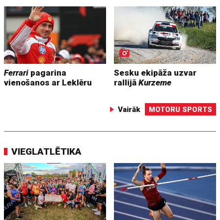
Ferrari
pagarina
Sesku ekipāža uzvar
vienošanos ar Leklēru
rallijā
Kurzeme
Vairāk
MOTORU SPORTS
VIEGLATLĒTIKA