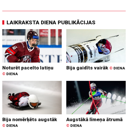
LAIKRAKSTA DIENA PUBLIKĀCIJAS
Noturēt pacelto latiņu
Bija gaidīts vairāk
©
DIENA
©
DIENA
Bija nomērķēts augstāk
Augstākā līmeņa ātrumā
©
DIENA
©
DIENA