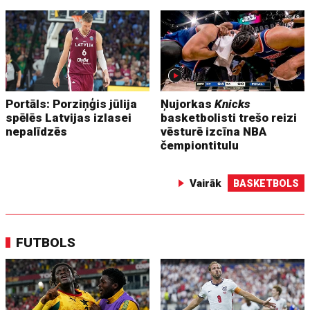
Portāls: Porziņģis jūlija
Ņujorkas
Knicks
spēlēs Latvijas izlasei
basketbolisti trešo reizi
nepalīdzēs
vēsturē izcīna NBA
čempiontitulu
Vairāk
BASKETBOLS
FUTBOLS