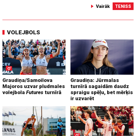
Vairāk
TENISS
VOLEJBOLS
Graudiņa/Samoilova
Graudiņa: Jūrmalas
Majoros uzvar pludmales
turnīrā sagaidām daudz
volejbola
Futures
turnīrā
spraigu spēļu, bet mērķis
ir uzvarēt