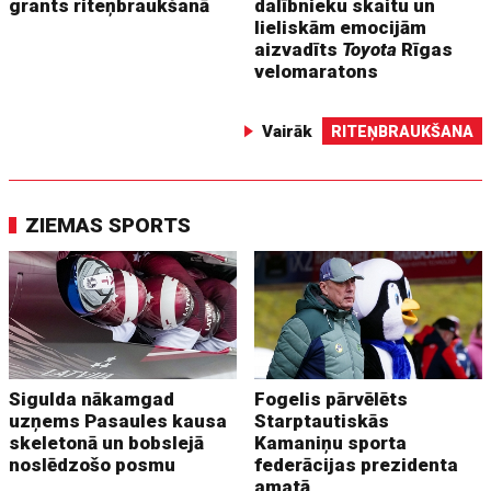
grants riteņbraukšanā
dalībnieku skaitu un
lieliskām emocijām
aizvadīts
Toyota
Rīgas
velomaratons
Vairāk
RITEŅBRAUKŠANA
ZIEMAS SPORTS
Sigulda nākamgad
Fogelis pārvēlēts
uzņems Pasaules kausa
Starptautiskās
skeletonā un bobslejā
Kamaniņu sporta
noslēdzošo posmu
federācijas prezidenta
amatā