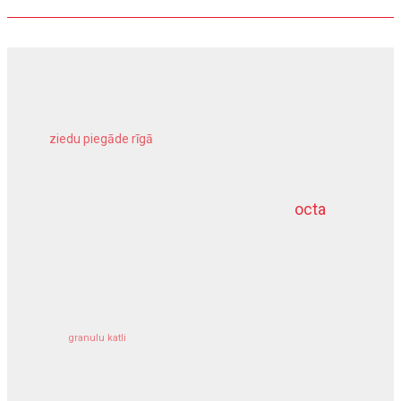
ziedu piegāde rīgā
meliorācijas darbi
octa
dziļurbums
kravu apdrošināšana
granulu katli
siltumsūknis