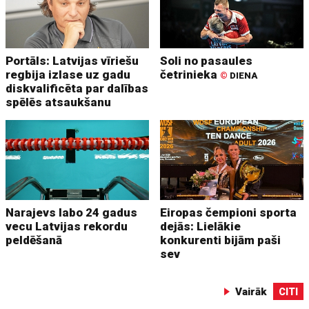
Portāls: Latvijas vīriešu
Soli no pasaules
regbija izlase uz gadu
četrinieka
©
DIENA
diskvalificēta par dalības
spēlēs atsaukšanu
Narajevs labo 24 gadus
Eiropas čempioni sporta
vecu Latvijas rekordu
dejās: Lielākie
peldēšanā
konkurenti bijām paši
sev
Vairāk
CITI