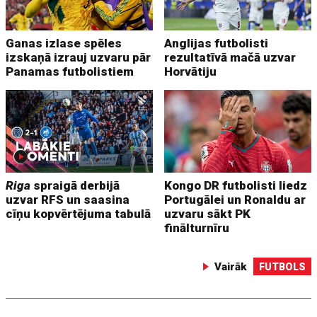
Ganas izlase spēles
Anglijas futbolisti
izskaņā izrauj uzvaru pār
rezultatīvā mačā uzvar
Panamas futbolistiem
Horvātiju
Riga
spraigā derbijā
Kongo DR futbolisti liedz
uzvar RFS un saasina
Portugālei un Ronaldu ar
cīņu kopvērtējuma tabulā
uzvaru sākt PK
finālturnīru
Vairāk
FUTBOLS