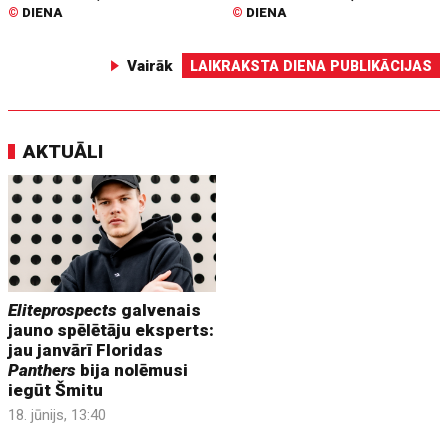
©
DIENA
©
DIENA
Vairāk
LAIKRAKSTA DIENA PUBLIKĀCIJAS
AKTUĀLI
Eliteprospects
galvenais
jauno spēlētāju eksperts:
jau janvārī Floridas
Panthers
bija nolēmusi
iegūt Šmitu
18. jūnijs, 13:40