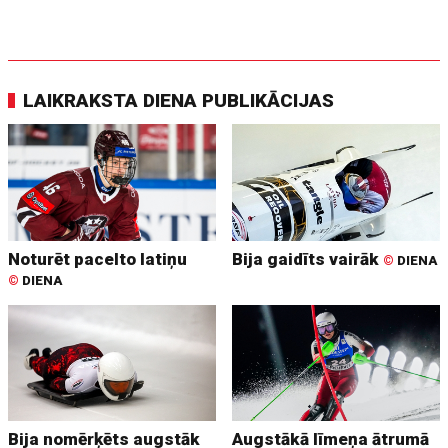
LAIKRAKSTA DIENA PUBLIKĀCIJAS
Noturēt pacelto latiņu
Bija gaidīts vairāk
©
DIENA
©
DIENA
Bija nomērķēts augstāk
Augstākā līmeņa ātrumā