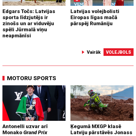
Edgars Točs: Latvijas
Latvijas volejbolisti
sporta līdzjutējs ir
Eiropas līgas mačā
zinošs un ar viduvēju
pārspēj Rumāniju
spēli Jūrmalā viņu
neapmānīsi
Vairāk
VOLEJBOLS
MOTORU SPORTS
Antonelli uzvar arī
Ķegumā MXGP klasē
Monako
Grand Prix
Latviju pārstāvēs Jonass