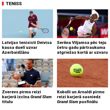
TENISS
Latvijas tenisisti Deivisa
Serēna Viljamsa pēc teju
kausa duelī uzvar
četru gadu pārtraukuma
Azerbaidžānu
atgriežas kortā ar uzvaru
Zverevs pirmo reizi
Kobolli un Arnaldi pirmo
karjerā izcīna
Grand Slam
reizi karjerā sasniedz
titulu
Grand Slam
pusfinālu