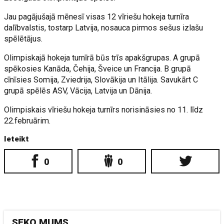
Jau pagājušajā mēnesī visas 12 vīriešu hokeja turnīra
dalībvalstis, tostarp Latvija, nosauca pirmos sešus izlašu
spēlētājus.
Olimpiskajā hokeja turnīrā būs trīs apakšgrupas. A grupā
spēkosies Kanāda, Čehija, Šveice un Francija. B grupā
cīnīsies Somija, Zviedrija, Slovākija un Itālija. Savukārt C
grupā spēlēs ASV, Vācija, Latvija un Dānija.
Olimpiskais vīriešu hokeja turnīrs norisināsies no 11. līdz
22.februārim.
Ieteikt
0
0
SEKO MUMS