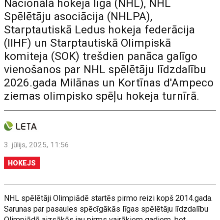
Nacionālā hokeja līga (NHL), NHL
Spēlētāju asociācija (NHLPA),
Starptautiskā Ledus hokeja federācija
(IIHF) un Starptautiskā Olimpiskā
komiteja (SOK) trešdien panāca galīgo
vienošanos par NHL spēlētāju līdzdalību
2026.gada Milānas un Kortīnas d'Ampeco
ziemas olimpisko spēļu hokeja turnīrā.
3. jūlijs, 2025, 11:56
HOKEJS
NHL spēlētāji Olimpiādē startēs pirmo reizi kopš 2014.gada.
Sarunas par pasaules spēcīgākās līgas spēlētāju līdzdalību
Olimpiādē aizsākās jau pirms vairākiem gadiem, bet