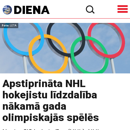
Foto
: LETA
Apstiprināta NHL
hokejistu līdzdalība
nākamā gada
olimpiskajās spēlēs