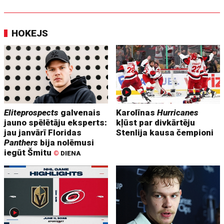
HOKEJS
Eliteprospects
galvenais
Karolīnas
Hurricanes
jauno spēlētāju eksperts:
kļūst par divkārtēju
jau janvārī Floridas
Stenlija kausa čempioni
Panthers
bija nolēmusi
iegūt Šmitu
©
DIENA