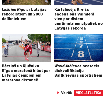
Izskrien Rīgu
ar Latvijas
Kārtslēcējs Kreišs
rekordistiem un 2000
sacensībās Valmierā
dalībniekiem
vien par diviem
centimetriem atpaliek no
Latvijas rekorda
Bērziņš un Kļučņika
World Athletics
neatcels
Rīgas maratonā kļūst par
diskvalifikāciju
Latvijas čempioniem
Baltkrievijas sportistiem
maratona distancē
Vairāk
VIEGLATLĒTIKA