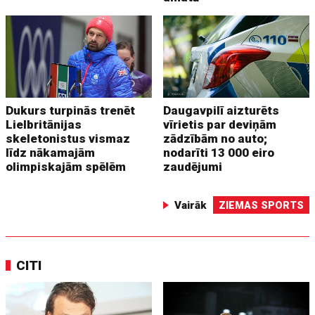
Dukurs turpinās trenēt
Daugavpilī aizturēts
Lielbritānijas
vīrietis par deviņām
skeletonistus vismaz
zādzībām no auto;
līdz nākamajām
nodarīti 13 000 eiro
olimpiskajām spēlēm
zaudējumi
Vairāk
ZIEMAS SPORTS
CITI