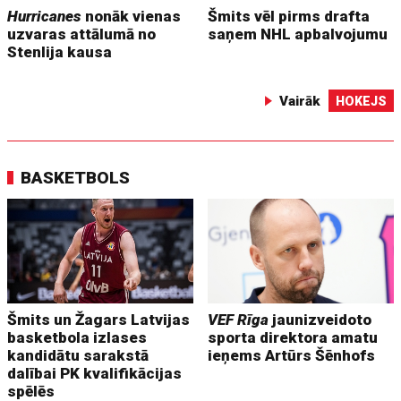
Hurricanes
nonāk vienas
Šmits vēl pirms drafta
uzvaras attālumā no
saņem NHL apbalvojumu
Stenlija kausa
Vairāk
HOKEJS
BASKETBOLS
Šmits un Žagars Latvijas
VEF Rīga
jaunizveidoto
basketbola izlases
sporta direktora amatu
kandidātu sarakstā
ieņems Artūrs Šēnhofs
dalībai PK kvalifikācijas
spēlēs