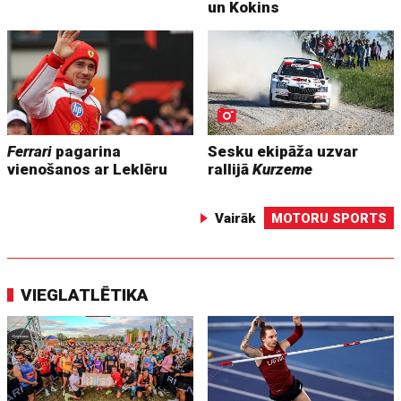
un Kokins
Ferrari
pagarina
Sesku ekipāža uzvar
vienošanos ar Leklēru
rallijā
Kurzeme
Vairāk
MOTORU SPORTS
VIEGLATLĒTIKA