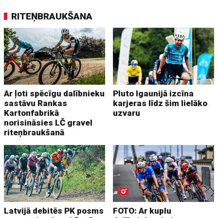
RITEŅBRAUKŠANA
Ar ļoti spēcīgu dalībnieku
Pluto Igaunijā izcīna
sastāvu Rankas
karjeras līdz šim lielāko
Kartonfabrikā
uzvaru
norisināsies LČ gravel
riteņbraukšanā
Latvijā debitēs PK posms
FOTO: Ar kuplu