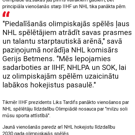
principiāla vienošanās starp IIHF un NHL tika panākta pērn.
"Piedalīšanās olimpiskajās spēlēs ļaus
NHL spēlētājiem atrādīt savas prasmes
un talantu starptautiskā arēnā," savā
paziņojumā norādīja NHL komisārs
Gerijs Betmens. "Mēs lepojamies
sadarboties ar IIHF, NHLPA un SOK, lai
uz olimpiskajām spēlēm uzaicinātu
labākos hokejistus pasaulē."
Tikmēr IIHF prezidents Liks Tardifs panākto vienošanos par
NHL spēlētāju līdzdalību Olimpiādē nosauca par "milzu soli
mūsu sporta attīstībā".
Jaunā vienošanās paredz arī NHL hokejistu līdzdalību
2030.gada olimpiskajās spēlēs.