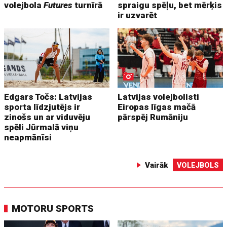
volejbola
Futures
turnīrā
spraigu spēļu, bet mērķis
ir uzvarēt
Edgars Točs: Latvijas
Latvijas volejbolisti
sporta līdzjutējs ir
Eiropas līgas mačā
zinošs un ar viduvēju
pārspēj Rumāniju
spēli Jūrmalā viņu
neapmānīsi
Vairāk
VOLEJBOLS
MOTORU SPORTS