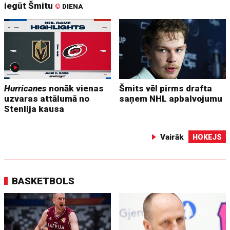
iegūt Šmitu
©
DIENA
Hurricanes
nonāk vienas
Šmits vēl pirms drafta
uzvaras attālumā no
saņem NHL apbalvojumu
Stenlija kausa
Vairāk
HOKEJS
BASKETBOLS