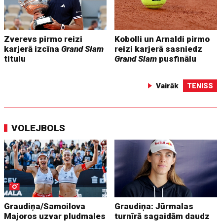
Zverevs pirmo reizi
Kobolli un Arnaldi pirmo
karjerā izcīna
Grand Slam
reizi karjerā sasniedz
titulu
Grand Slam
pusfinālu
Vairāk
TENISS
VOLEJBOLS
Graudiņa/Samoilova
Graudiņa: Jūrmalas
Majoros uzvar pludmales
turnīrā sagaidām daudz