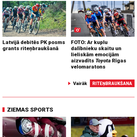
Latvijā debitēs PK posms
FOTO: Ar kuplu
grants riteņbraukšanā
dalībnieku skaitu un
lieliskām emocijām
aizvadīts
Toyota
Rīgas
velomaratons
Vairāk
RITEŅBRAUKŠANA
ZIEMAS SPORTS