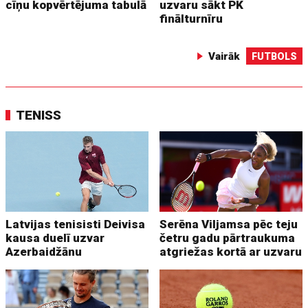
cīņu kopvērtējuma tabulā
uzvaru sākt PK
finālturnīru
Vairāk
FUTBOLS
TENISS
Latvijas tenisisti Deivisa
Serēna Viljamsa pēc teju
kausa duelī uzvar
četru gadu pārtraukuma
Azerbaidžānu
atgriežas kortā ar uzvaru