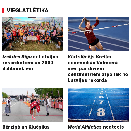
VIEGLATLĒTIKA
Izskrien Rīgu
ar Latvijas
Kārtslēcējs Kreišs
rekordistiem un 2000
sacensībās Valmierā
dalībniekiem
vien par diviem
centimetriem atpaliek no
Latvijas rekorda
Bērziņš un Kļučņika
World Athletics
neatcels