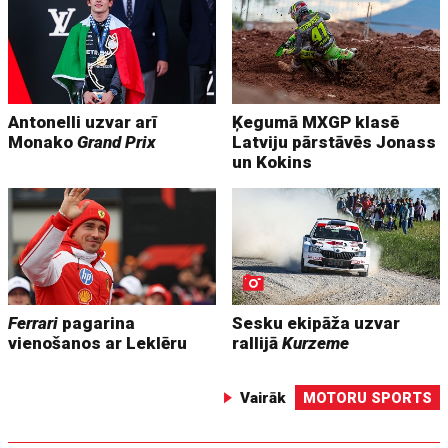
Antonelli uzvar arī
Ķegumā MXGP klasē
Monako
Grand Prix
Latviju pārstāvēs Jonass
un Kokins
Ferrari
pagarina
Sesku ekipāža uzvar
vienošanos ar Leklēru
rallijā
Kurzeme
Vairāk
MOTORU SPORTS