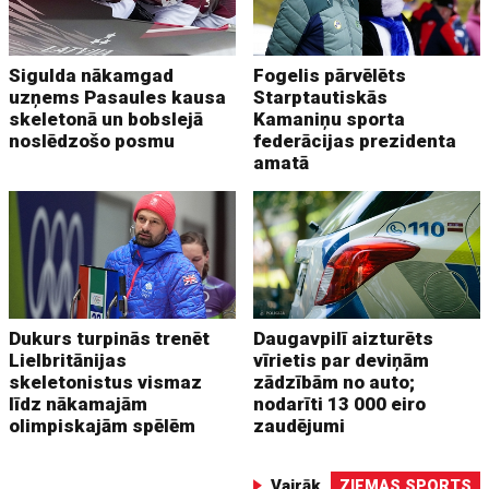
Sigulda nākamgad
Fogelis pārvēlēts
uzņems Pasaules kausa
Starptautiskās
skeletonā un bobslejā
Kamaniņu sporta
noslēdzošo posmu
federācijas prezidenta
amatā
Dukurs turpinās trenēt
Daugavpilī aizturēts
Lielbritānijas
vīrietis par deviņām
skeletonistus vismaz
zādzībām no auto;
līdz nākamajām
nodarīti 13 000 eiro
olimpiskajām spēlēm
zaudējumi
Vairāk
ZIEMAS SPORTS