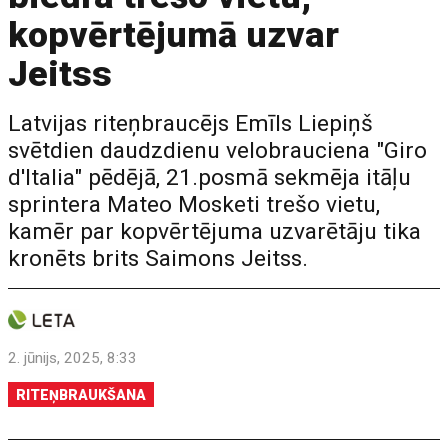
kopvērtējumā uzvar
Jeitss
Latvijas riteņbraucējs Emīls Liepiņš
svētdien daudzdienu velobrauciena "Giro
d'Italia" pēdējā, 21.posmā sekmēja itāļu
sprintera Mateo Mosketi trešo vietu,
kamēr par kopvērtējuma uzvarētāju tika
kronēts brits Saimons Jeitss.
2. jūnijs, 2025, 8:33
RITEŅBRAUKŠANA