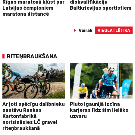
Rīgas maratonā kļūst par
diskvalifikāciju
Latvijas čempioniem
Baltkrievijas sportistiem
maratona distancē
Vairāk
VIEGLATLĒTIKA
RITEŅBRAUKŠANA
Ar ļoti spēcīgu dalībnieku
Pluto Igaunijā izcīna
sastāvu Rankas
karjeras līdz šim lielāko
Kartonfabrikā
uzvaru
norisināsies LČ gravel
riteņbraukšanā