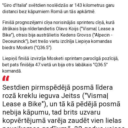
"Giro d'Italia" svētdien noslēdzās ar 143 kilometrus garu
distanci bez kāpumiem Romā un tās apkārtnē.
Finišā prognozējami cīņa norisinājās sprinteru cīņā, kurā
ātrākais bija nīderlandietis Olavs Koijs ("Visma| Lease a
Bike"), otrais bija austrālietis Kedens Grovss ("Alpecin -
Deceuninck"), bet trešo vietu izcīnīja Liepiņa komandas
biedrs Mosketi ("Q36.5").
Liepiņš finišā izvirzīja Mosketi sprintam parocīgā pozīcijā,
bet pats finišēja 47.vietā un bija otrs labākais "Q36.5"
komandā.
Sestdien pirmspēdējā posmā līdera
rozā kreklu ieguva Jeitss ("Visma|
Lease a Bike"), un tā kā pēdējā posmā
nebija kāpumu, tad brits uzvaru
kopvērtējumā varēja zaudēt vien lielas