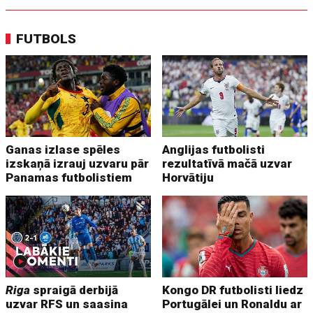
FUTBOLS
Ganas izlase spēles
Anglijas futbolisti
izskaņā izrauj uzvaru pār
rezultatīvā mačā uzvar
Panamas futbolistiem
Horvātiju
Riga
spraigā derbijā
Kongo DR futbolisti liedz
uzvar RFS un saasina
Portugālei un Ronaldu ar