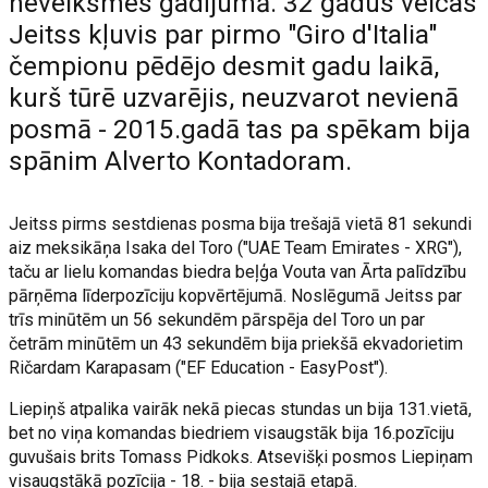
neveiksmes gadījumā. 32 gadus veicas
Jeitss kļuvis par pirmo "Giro d'Italia"
čempionu pēdējo desmit gadu laikā,
kurš tūrē uzvarējis, neuzvarot nevienā
posmā - 2015.gadā tas pa spēkam bija
spānim Alverto Kontadoram.
Jeitss pirms sestdienas posma bija trešajā vietā 81 sekundi
aiz meksikāņa Isaka del Toro ("UAE Team Emirates - XRG"),
taču ar lielu komandas biedra beļģa Vouta van Ārta palīdzību
pārņēma līderpozīciju kopvērtējumā. Noslēgumā Jeitss par
trīs minūtēm un 56 sekundēm pārspēja del Toro un par
četrām minūtēm un 43 sekundēm bija priekšā ekvadorietim
Ričardam Karapasam ("EF Education - EasyPost").
Liepiņš atpalika vairāk nekā piecas stundas un bija 131.vietā,
bet no viņa komandas biedriem visaugstāk bija 16.pozīciju
guvušais brits Tomass Pidkoks. Atsevišķi posmos Liepiņam
visaugstākā pozīcija - 18. - bija sestajā etapā.