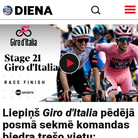
Liepiņš
Giro d'Italia
pēdējā
posmā sekmē komandas
biedra trešo vietu;