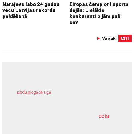
Narajevs labo 24 gadus
Eiropas čempioni sporta
vecu Latvijas rekordu
dejās: Lielākie
peldēšanā
konkurenti bijām paši
sev
Vairāk
CITI
ziedu piegāde rīgā
meliorācijas darbi
octa
dziļurbums