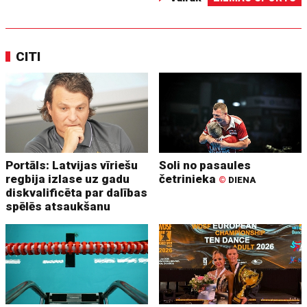
CITI
Portāls: Latvijas vīriešu
Soli no pasaules
regbija izlase uz gadu
četrinieka
©
DIENA
diskvalificēta par dalības
spēlēs atsaukšanu