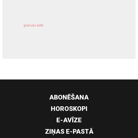
kravu apdrošināšana
granulu katli
siltumsūknis
ABONĒŠANA
HOROSKOPI
E-AVĪZE
ZIŅAS E-PASTĀ