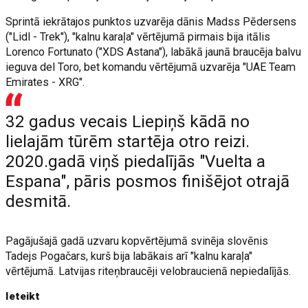
Sprintā iekrātajos punktos uzvarēja dānis Madss Pēdersens
("Lidl - Trek"), "kalnu karaļa" vērtējumā pirmais bija itālis
Lorenco Fortunato ("XDS Astana"), labākā jaunā braucēja balvu
ieguva del Toro, bet komandu vērtējumā uzvarēja "UAE Team
Emirates - XRG".
32 gadus vecais Liepiņš kādā no
lielajām tūrēm startēja otro reizi.
2020.gadā viņš piedalījās "Vuelta a
Espana", pāris posmos finišējot otrajā
desmitā.
Pagājušajā gadā uzvaru kopvērtējumā svinēja slovēnis
Tadejs Pogačars, kurš bija labākais arī "kalnu karaļa"
vērtējumā. Latvijas riteņbraucēji velobraucienā nepiedalījās.
Ieteikt