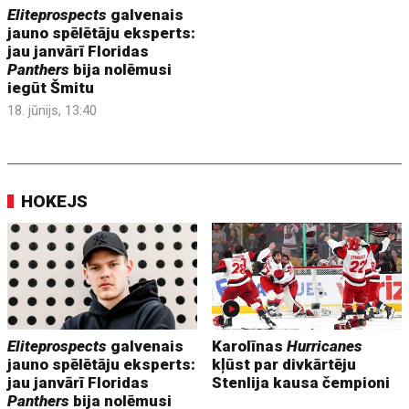
Eliteprospects
galvenais
jauno spēlētāju eksperts:
jau janvārī Floridas
Panthers
bija nolēmusi
iegūt Šmitu
18. jūnijs, 13:40
HOKEJS
Eliteprospects
galvenais
Karolīnas
Hurricanes
jauno spēlētāju eksperts:
kļūst par divkārtēju
jau janvārī Floridas
Stenlija kausa čempioni
Panthers
bija nolēmusi