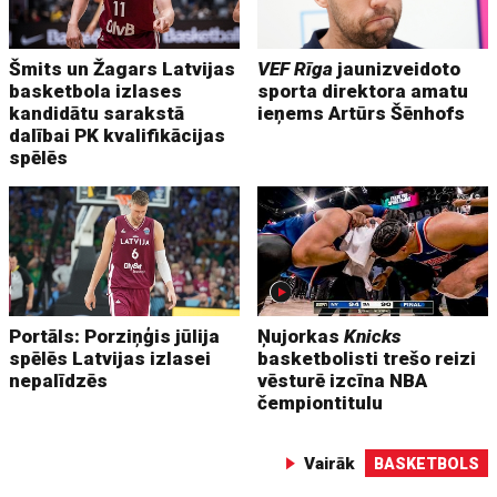
Šmits un Žagars Latvijas
VEF Rīga
jaunizveidoto
basketbola izlases
sporta direktora amatu
kandidātu sarakstā
ieņems Artūrs Šēnhofs
dalībai PK kvalifikācijas
spēlēs
Portāls: Porziņģis jūlija
Ņujorkas
Knicks
spēlēs Latvijas izlasei
basketbolisti trešo reizi
nepalīdzēs
vēsturē izcīna NBA
čempiontitulu
Vairāk
BASKETBOLS