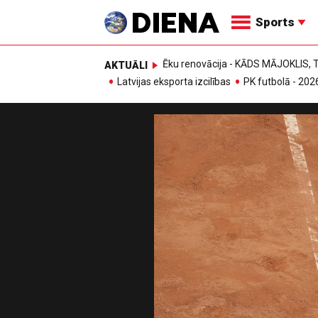
Sports
Ēku renovācija - KĀDS MĀJOKLIS
AKTUĀLI
Latvijas eksporta izcilības
PK futbolā - 202