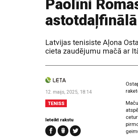
Paolīni Roma
astotdaļfinālā
Latvijas tenisiste Aļona Os
cieta zaudējumu mačā ar Itā
Ostap
raket
12. maijs, 2025, 18:14
Maču 
TENISS
atspē
cetur
Ieteikt rakstu
pirmo
geimu