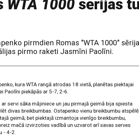
s
WTA 1000
sērijas t
tapenko pirmdien Romas "WTA 1000" sērijas
lijas pirmo raketi Jasmīni Paolīni.
enko, kura WTA rangā atrodas 18.vietā, planētas piektajai
ei Paolīni piekāpās ar 5-7, 2-6.
ar servi sāka mājiniece un jau pirmajā geimā bija spiesta
lēt divas breikbumbas. Ostapenko vienu breikbumbu atspēlē
tajā geimā, bet piektajā izmantoja vienīgo breikbumbu,
reiz mačā izvirzoties vadībā un uzvarot arī savas serves
 - 4-2.