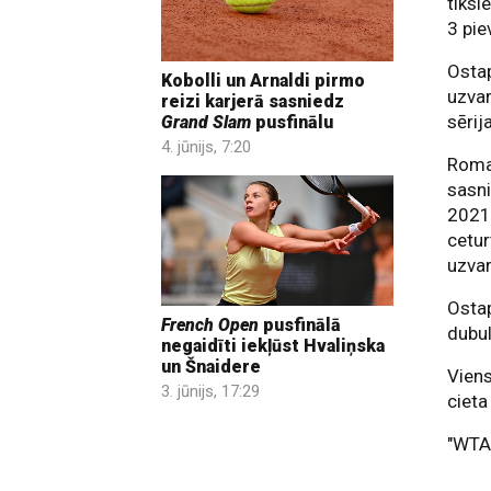
tiksi
3 pie
Ostap
Kobolli un Arnaldi pirmo
uzvar
reizi karjerā sasniedz
sērij
Grand Slam
pusfinālu
4. jūnijs, 7:20
Romas
sasni
2021.
cetur
uzvar
Ostap
French Open
pusfinālā
dubul
negaidīti iekļūst Hvaliņska
un Šnaidere
Viens
3. jūnijs, 17:29
cieta
"WTA