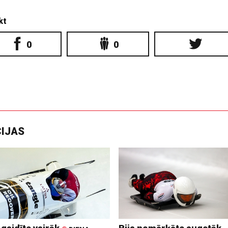
kt
0
0
CIJAS