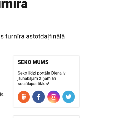
urnīra
 turnīra astotdaļfinālā
SEKO MUMS
Seko līdzi portāla Diena.lv
jaunākajām ziņām arī
sociālajos tīklos!
ja