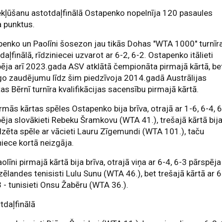
ekļūšanu astotdaļfinālā Ostapenko nopelnīja 120 pasaules
 punktus.
enko un Paolīni šosezon jau tikās Dohas "WTA 1000" turnīr
daļfinālā, rīdziniecei uzvarot ar 6-2, 6-2. Ostapenko itālieti
ēja arī 2023.gada ASV atklātā čempionāta pirmajā kārtā, be
go zaudējumu līdz šim piedzīvoja 2014.gadā Austrālijas
tas Bērnī turnīra kvalifikācijas sacensību pirmajā kārtā.
rmās kārtas spēles Ostapenko bija brīva, otrajā ar 1-6, 6-4, 
ēja slovākieti Rebeku Šramkovu (WTA 41.), trešajā kārtā bij
zēta spēle ar vācieti Lauru Zīgemundi (WTA 101.), taču
niece kortā neizgāja.
aolīni pirmajā kārtā bija brīva, otrajā viņa ar 6-4, 6-3 pārspēja
ēlandes tenisisti Lulu Sunu (WTA 46.), bet trešajā kārtā ar 6
3 - tunisieti Onsu Žabēru (WTA 36.).
tdaļfinālā