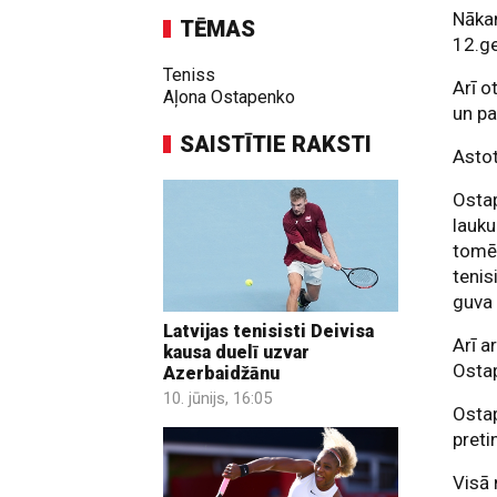
Nākam
TĒMAS
12.ge
Teniss
Arī o
Aļona Ostapenko
un pa
SAISTĪTIE RAKSTI
Asto
Ostap
lauk
tomēr
tenis
guva 
Latvijas tenisisti Deivisa
Arī a
kausa duelī uzvar
Osta
Azerbaidžānu
10. jūnijs, 16:05
Osta
preti
Visā