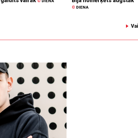
 gaidīts vairāk
Bija nomērķēts augstāk
©
DIENA
©
DIENA
Va