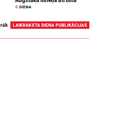
Augstākā līmeņa ātrumā
©
DIENA
irāk
LAIKRAKSTA DIENA PUBLIKĀCIJAS