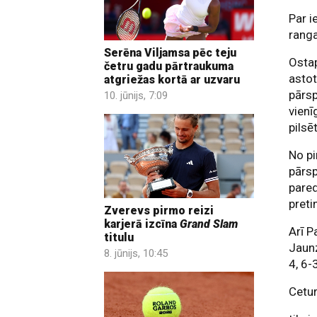
Par i
ranga
Serēna Viljamsa pēc teju
Ostap
četru gadu pārtraukuma
astot
atgriežas kortā ar uzvaru
pārsp
10. jūnijs, 7:09
vienī
pilsē
No pi
pārsp
pared
preti
Zverevs pirmo reizi
karjerā izcīna
Grand Slam
Arī P
titulu
Jaunz
8. jūnijs, 10:45
4, 6-
Cetur