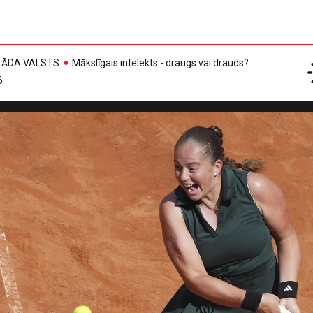
, TĀDA VALSTS
Mākslīgais intelekts - draugs vai drauds?
6