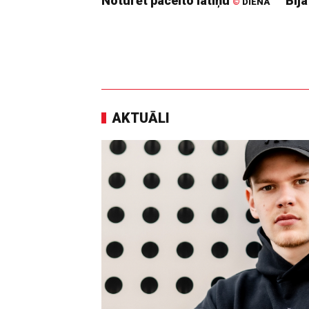
Noturēt pacelto latiņu
Bija
©
DIENA
AKTUĀLI