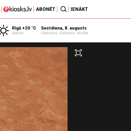
ABONĒT
IENĀKT
Rīgā +20 °C
Sestdiena, 8. augusts
Skaidrs
Vladislava, Vladislavs, Mudīte