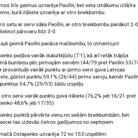
os trīs geimus uzvarēja Paolīni, bet seta iznākumu izšķīra
ims, kurā itāliete uzvarēja ar otro breikbumbu.
tro setu ar servi sāka Paolīni, ar otro breikbumbu panākot 2-
lielinot pārsvaru līdz 3-0.
tajā geimā Paolīni panāca mačbumbu, to izmantojot.
enko pieļāva vairāk dubultkļūdu (7:1), kā arī retāk trāpīja
umā bumbiņu pēc pirmajām servēm (44/79 pret Paolīni 53/74
 procentuāli vairāk punktu ar pirmo servi guva Latvijas
iste, gūstot punktu 59,1% (26/44) pirmo servju, kamēr Paolīn
punktus 54,7% (29/53) šādu izspēļu.
r otro servi vairāk punktu guva itāliete (76,2% jeb 16/21 pret
penko 48,6% jeb 17/35).
penko punktā pārvērta vienu no sešām breikbumbām, bet
niecei tas izdevās četros gadījumos no septiņiem.
 mačā Ostapenko uzvarēja 72 no 153 izspēlēm.