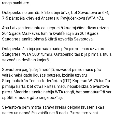
ranga punktiem.
Ostapenko no pirmās kārtas bija brīva, bet Sevastova ar 6-4,
7-5 pārspēja krievieti Anastasiju Pavļučenkovu (WTA 47.).
Abu Latvijas tenisistu ceļi iepriekš krustojušies divas reizes.
2015.gada Maskavas turnīra kvalifikācijā un 2019.gada
Štutgartes turnīra pirmajā kārtā uzvarēja Sevastova.
Ostapenko šis bija pirmais mačs pēc pirmdienas uzvaras
Štutgartes "WTA 500" turnīrā. Ostapenko tas bija pirmais tituls
sezonā un devītais karjerā.
Sevastova pagājušajā nedēļā, aizvadot pirmo maču pēc
vairāk nekā gadu ilgušas pauzes, izcīnīja uzvaru
Starptautiskās Tenisa federācijas (ITF) Koperas W-75 turnīra
pirmajā kārtā, bet otrās kārtas maču nepabeidza. Sevastova
pirms Madrides turnīra nebija WTA rangā, bet pamatturnīrā var
spēlēt ar aizsargāto ranga pozīciju.
Sevastova pērn martā sarāva kreisā ceļgala krusteniskās
saites un nespēlēja vairāk nekā gadu. Pirms tam viņai