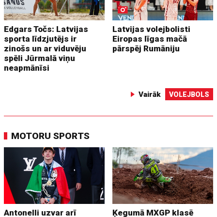
Edgars Točs: Latvijas
Latvijas volejbolisti
sporta līdzjutējs ir
Eiropas līgas mačā
zinošs un ar viduvēju
pārspēj Rumāniju
spēli Jūrmalā viņu
neapmānīsi
Vairāk
VOLEJBOLS
MOTORU SPORTS
Antonelli uzvar arī
Ķegumā MXGP klasē