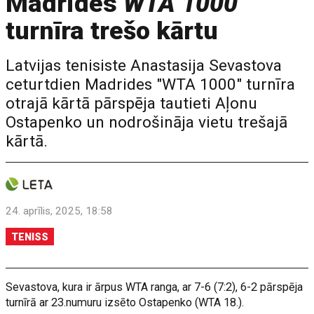
Madrides
WTA 1000
turnīra trešo kārtu
Latvijas tenisiste Anastasija Sevastova
ceturtdien Madrides "WTA 1000" turnīra
otrajā kārtā pārspēja tautieti Aļonu
Ostapenko un nodrošināja vietu trešajā
kārtā.
24. aprīlis, 2025, 18:58
TENISS
Sevastova, kura ir ārpus WTA ranga, ar 7-6 (7:2), 6-2 pārspēja
turnīrā ar 23.numuru izsēto Ostapenko (WTA 18.).