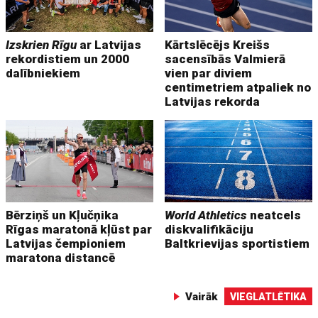
Izskrien Rīgu
ar Latvijas
Kārtslēcējs Kreišs
rekordistiem un 2000
sacensībās Valmierā
dalībniekiem
vien par diviem
centimetriem atpaliek no
Latvijas rekorda
Bērziņš un Kļučņika
World Athletics
neatcels
Rīgas maratonā kļūst par
diskvalifikāciju
Latvijas čempioniem
Baltkrievijas sportistiem
maratona distancē
Vairāk
VIEGLATLĒTIKA