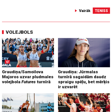
Vairāk
TENISS
VOLEJBOLS
Graudiņa/Samoilova
Graudiņa: Jūrmalas
Majoros uzvar pludmales
turnīrā sagaidām daudz
volejbola
Futures
turnīrā
spraigu spēļu, bet mērķis
ir uzvarēt