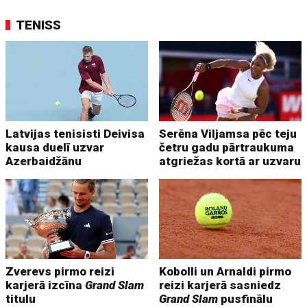
TENISS
Latvijas tenisisti Deivisa
Serēna Viljamsa pēc teju
kausa duelī uzvar
četru gadu pārtraukuma
Azerbaidžānu
atgriežas kortā ar uzvaru
Zverevs pirmo reizi
Kobolli un Arnaldi pirmo
karjerā izcīna
Grand Slam
reizi karjerā sasniedz
titulu
Grand Slam
pusfinālu