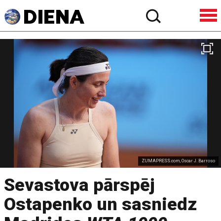
ZUMAPRESS.com, Oscar J. Barroso
Sevastova pārspēj
Ostapenko un sasniedz