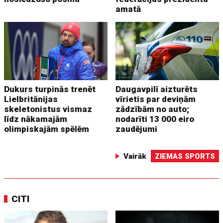
amatā
Dukurs turpinās trenēt
Daugavpilī aizturēts
Lielbritānijas
vīrietis par deviņām
skeletonistus vismaz
zādzībām no auto;
līdz nākamajām
nodarīti 13 000 eiro
olimpiskajām spēlēm
zaudējumi
Vairāk
ZIEMAS SPORTS
CITI