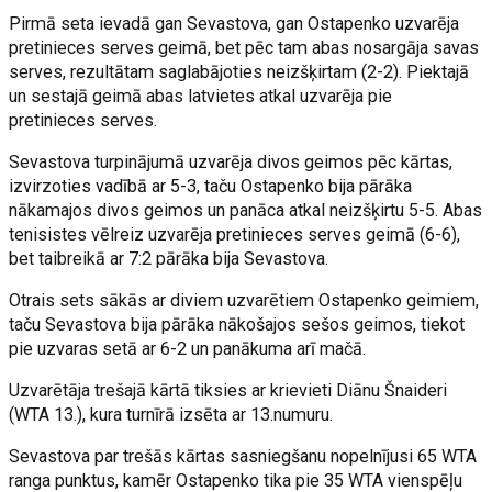
Pirmā seta ievadā gan Sevastova, gan Ostapenko uzvarēja
pretinieces serves geimā, bet pēc tam abas nosargāja savas
serves, rezultātam saglabājoties neizšķirtam (2-2). Piektajā
un sestajā geimā abas latvietes atkal uzvarēja pie
pretinieces serves.
Sevastova turpinājumā uzvarēja divos geimos pēc kārtas,
izvirzoties vadībā ar 5-3, taču Ostapenko bija pārāka
nākamajos divos geimos un panāca atkal neizšķirtu 5-5. Abas
tenisistes vēlreiz uzvarēja pretinieces serves geimā (6-6),
bet taibreikā ar 7:2 pārāka bija Sevastova.
Otrais sets sākās ar diviem uzvarētiem Ostapenko geimiem,
taču Sevastova bija pārāka nākošajos sešos geimos, tiekot
pie uzvaras setā ar 6-2 un panākuma arī mačā.
Uzvarētāja trešajā kārtā tiksies ar krievieti Diānu Šnaideri
(WTA 13.), kura turnīrā izsēta ar 13.numuru.
Sevastova par trešās kārtas sasniegšanu nopelnījusi 65 WTA
ranga punktus, kamēr Ostapenko tika pie 35 WTA vienspēļu