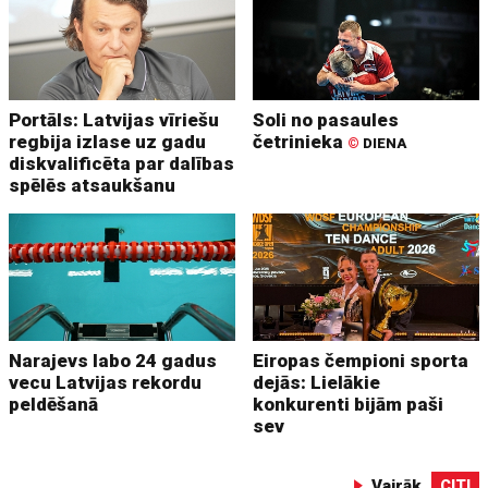
Portāls: Latvijas vīriešu
Soli no pasaules
regbija izlase uz gadu
četrinieka
©
DIENA
diskvalificēta par dalības
spēlēs atsaukšanu
Narajevs labo 24 gadus
Eiropas čempioni sporta
vecu Latvijas rekordu
dejās: Lielākie
peldēšanā
konkurenti bijām paši
sev
Vairāk
CITI