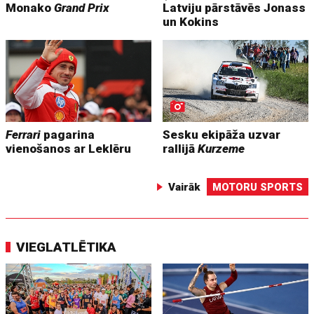
Monako
Grand Prix
Latviju pārstāvēs Jonass
un Kokins
Ferrari
pagarina
Sesku ekipāža uzvar
vienošanos ar Leklēru
rallijā
Kurzeme
Vairāk
MOTORU SPORTS
VIEGLATLĒTIKA