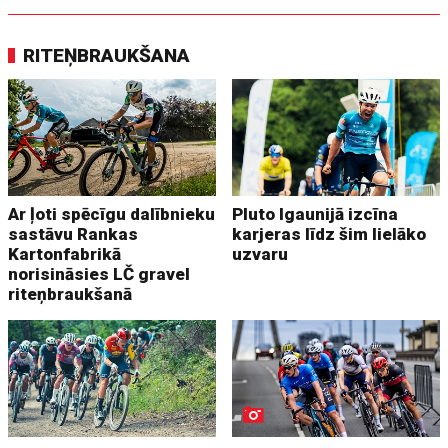
RITEŅBRAUKŠANA
Ar ļoti spēcīgu dalībnieku
Pluto Igaunijā izcīna
sastāvu Rankas
karjeras līdz šim lielāko
Kartonfabrikā
uzvaru
norisināsies LČ gravel
riteņbraukšanā