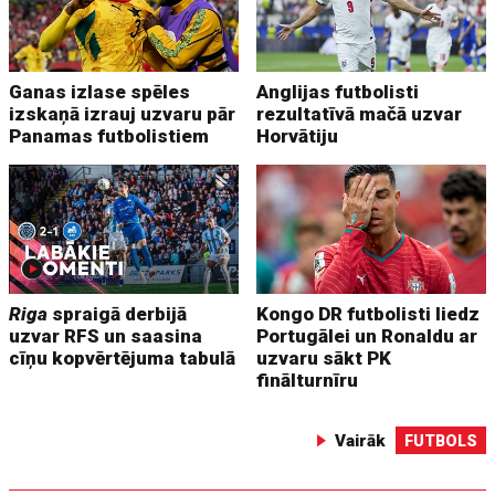
Ganas izlase spēles
Anglijas futbolisti
izskaņā izrauj uzvaru pār
rezultatīvā mačā uzvar
Panamas futbolistiem
Horvātiju
Riga
spraigā derbijā
Kongo DR futbolisti liedz
uzvar RFS un saasina
Portugālei un Ronaldu ar
cīņu kopvērtējuma tabulā
uzvaru sākt PK
finālturnīru
Vairāk
FUTBOLS