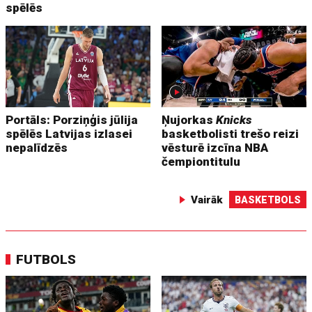
spēlēs
Portāls: Porziņģis jūlija
Ņujorkas
Knicks
spēlēs Latvijas izlasei
basketbolisti trešo reizi
nepalīdzēs
vēsturē izcīna NBA
čempiontitulu
Vairāk
BASKETBOLS
FUTBOLS