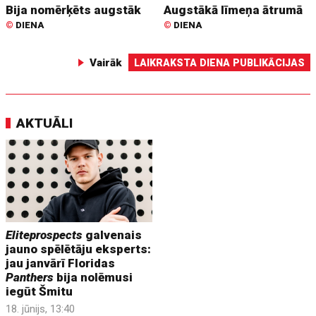
Bija nomērķēts augstāk
Augstākā līmeņa ātrumā
©
DIENA
©
DIENA
Vairāk
LAIKRAKSTA DIENA PUBLIKĀCIJAS
AKTUĀLI
Eliteprospects
galvenais
jauno spēlētāju eksperts:
jau janvārī Floridas
Panthers
bija nolēmusi
iegūt Šmitu
18. jūnijs, 13:40