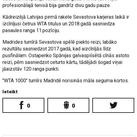
profesionālajā tenisā bija gandrīz divu gadu pauze.
Kādreizējā Latvijas pirmā rakete Sevastova karjeras laikā ir
izcīnījusi četrus WTA titulus un 2018.gadā sasniedza
pasaules ranga 11.pozīciju.
Madrides turnīrā Sevastova spēlē piekto reizi, labāko
rezultātu sasniedzot 2017.gadā, kad aizcīnījās līdz
pusfinālam. Ostapenko Spānijas galvaspilsētā cīnās astoto
reizi, pērn sasniedzot ceturto kārtu, tādējādi šogad viņai
jāaizstāv 120 ranga punkti.
"WTA 1000" turnīrs Madridē norisinās māla seguma kortos.
Ieteikt
0
0