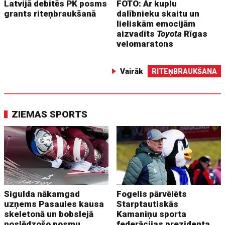
Latvijā debitēs PK posms
FOTO: Ar kuplu
grants riteņbraukšanā
dalībnieku skaitu un
lieliskām emocijām
aizvadīts
Toyota
Rīgas
velomaratons
Vairāk
RITEŅBRAUKŠANA
ZIEMAS SPORTS
Sigulda nākamgad
Fogelis pārvēlēts
uzņems Pasaules kausa
Starptautiskās
skeletonā un bobslejā
Kamaniņu sporta
noslēdzošo posmu
federācijas prezidenta