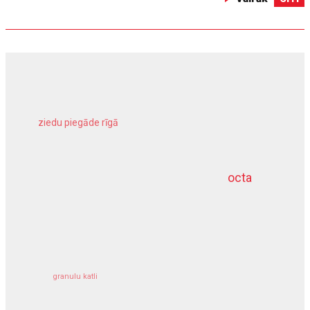
ziedu piegāde rīgā
meliorācijas darbi
octa
dziļurbums
kravu apdrošināšana
granulu katli
siltumsūknis