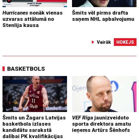
Hurricanes
nonāk vienas
Šmits vēl pirms drafta
uzvaras attālumā no
saņem NHL apbalvojumu
Stenlija kausa
Vairāk
HOKEJS
BASKETBOLS
Šmits un Žagars Latvijas
VEF Rīga
jaunizveidoto
basketbola izlases
sporta direktora amatu
kandidātu sarakstā
ieņems Artūrs Šēnhofs
dalībai PK kvalifikācijas