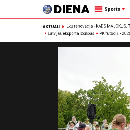
Sports
Ēku renovācija - KĀDS MĀJOKLIS
AKTUĀLI
Latvijas eksporta izcilības
PK futbolā - 202