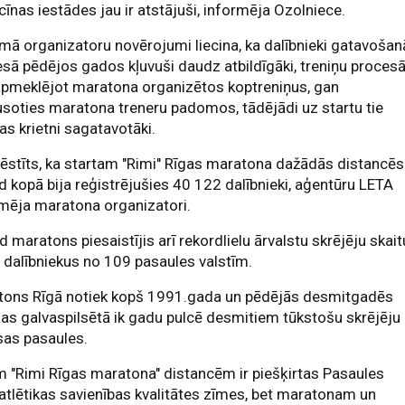
īnas iestādes jau ir atstājuši, informēja Ozolniece.
ā organizatoru novērojumi liecina, ka dalībnieki gatavošan
sā pēdējos gados kļuvuši daudz atbildīgāki, treniņu proces
apmeklējot maratona organizētos koptreniņus, gan
usoties maratona treneru padomos, tādējādi uz startu tie
as krietni sagatavotāki.
ēstīts, ka startam "Rimi" Rīgas maratona dažādās distancēs
 kopā bija reģistrējušies 40 122 dalībnieki, aģentūru LETA
mēja maratona organizatori.
 maratons piesaistījis arī rekordlielu ārvalstu skrējēju skait
dalībniekus no 109 pasaules valstīm.
tons Rīgā notiek kopš 1991.gada un pēdējās desmitgadēs
jas galvaspilsētā ik gadu pulcē desmitiem tūkstošu skrējēju
sas pasaules.
 "Rimi Rīgas maratona" distancēm ir piešķirtas Pasaules
atlētikas savienības kvalitātes zīmes, bet maratonam un