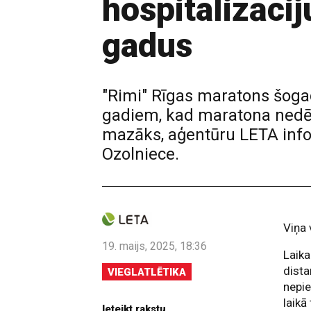
hospitalizācij
gadus
"Rimi" Rīgas maratons šogad
gadiem, kad maratona nedēļa
mazāks, aģentūru LETA inf
Ozolniece.
Viņa 
19. maijs, 2025, 18:36
Laika
dista
VIEGLATLĒTIKA
nepi
laikā
Ieteikt rakstu