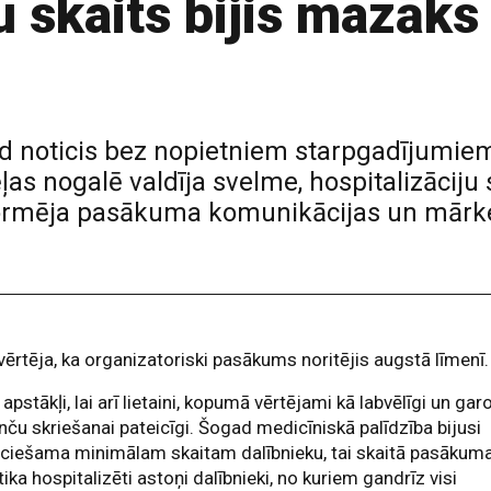
u skaits bijis mazāks
 noticis bez nopietniem starpgadījumiem, 
s nogalē valdīja svelme, hospitalizāciju 
ormēja pasākuma komunikācijas un mārke
vērtēja, ka organizatoriski pasākums noritējis augstā līmenī.
 apstākļi, lai arī lietaini, kopumā vērtējami kā labvēlīgi un gar
nču skriešanai pateicīgi. Šogad medicīniskā palīdzība bijusi
eciešama minimālam skaitam dalībnieku, tai skaitā pasākum
 tika hospitalizēti astoņi dalībnieki, no kuriem gandrīz visi