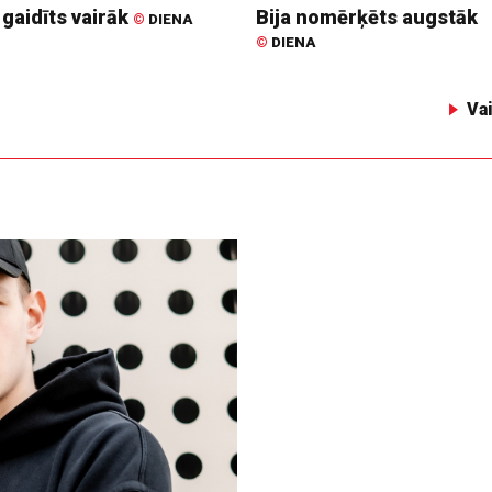
 gaidīts vairāk
Bija nomērķēts augstāk
©
DIENA
©
DIENA
Va