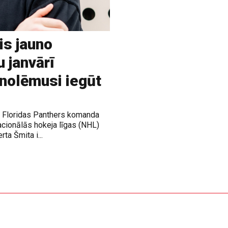
is jauno
u janvārī
 nolēmusi iegūt
ja Floridas Panthers komanda
acionālās hokeja līgas (NHL)
rta Šmita i...