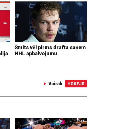
Šmits vēl pirms drafta saņem
lija
NHL apbalvojumu
Vairāk
HOKEJS