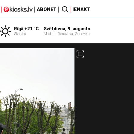
ABONĒT
IENĀKT
Rīgā +21 °C
Svētdiena, 9. augusts
Skaidrs
Madara, Genoveva, Genovefa