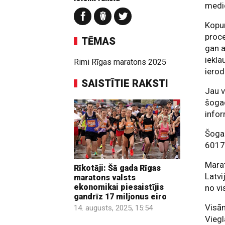
medic
Kopum
proce
TĒMAS
gan 
iekla
Rimi Rīgas maratons 2025
ierod
SAISTĪTIE RAKSTI
Jau v
šogad
infor
Šogad
6017 
Mara
Rīkotāji: Šā gada Rīgas
Latvi
maratons valsts
ekonomikai piesaistījis
no vi
gandrīz 17 miljonus eiro
Visām
14. augusts, 2025, 15:54
Viegl