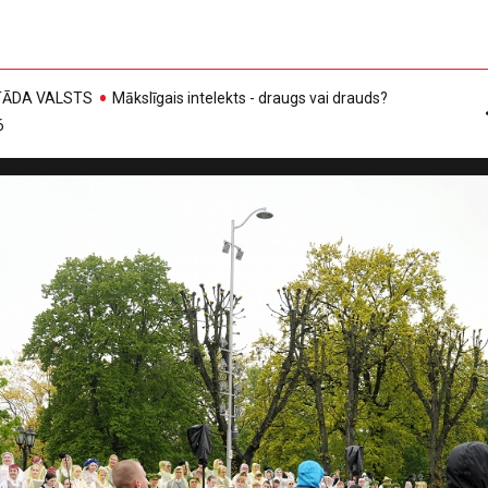
, TĀDA VALSTS
Mākslīgais intelekts - draugs vai drauds?
6