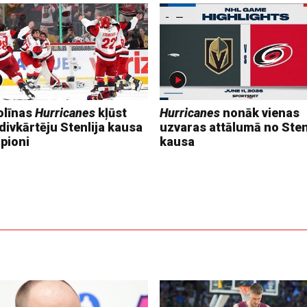
olīnas
Hurricanes
kļūst
Hurricanes
nonāk vienas
divkārtēju Stenlija kausa
uzvaras attālumā no Sten
pioni
kausa