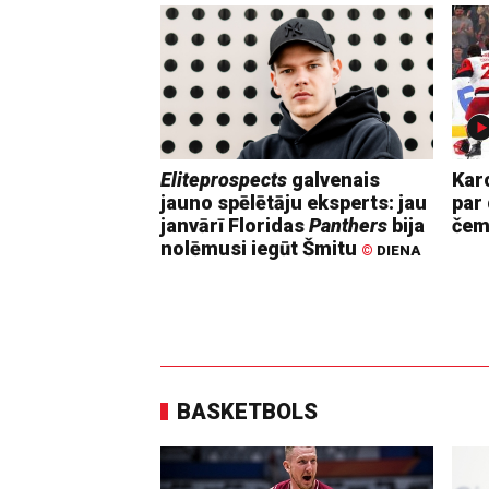
Eliteprospects
galvenais
Kar
jauno spēlētāju eksperts: jau
par 
janvārī Floridas
Panthers
bija
čem
nolēmusi iegūt Šmitu
©
DIENA
BASKETBOLS