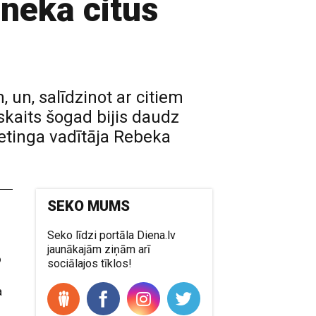
 nekā citus
un, salīdzinot ar citiem
skaits šogad bijis daudz
tinga vadītāja Rebeka
SEKO MUMS
Seko līdzi portāla Diena.lv
jaunākajām ziņām arī
o
sociālajos tīklos!
a