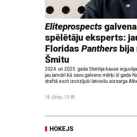
Eliteprospects
galvena
spēlētāju eksperts: ja
Floridas
Panthers
bija
Šmitu
2024. un 2025. gada Stenlija kausa ieguvē
jau janvārī kā savu galveno mērķi šī gada N
draftā esot izvirzījuši latviešu aizsarga Albe
18. jūnijs, 13:40
HOKEJS