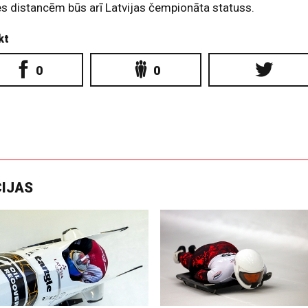
s distancēm būs arī Latvijas čempionāta statuss.
kt
0
0
CIJAS