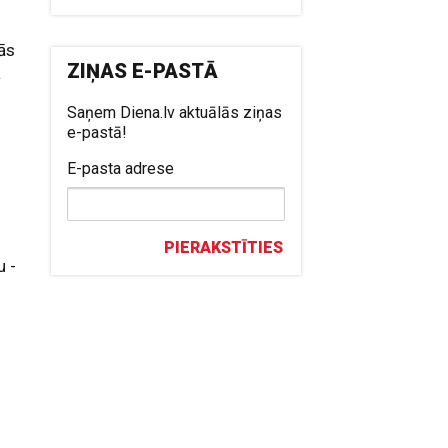
ās
ZIŅAS E-PASTĀ
ā
Saņem Diena.lv aktuālās ziņas
e-pastā!
E-pasta adrese
PIERAKSTĪTIES
u -