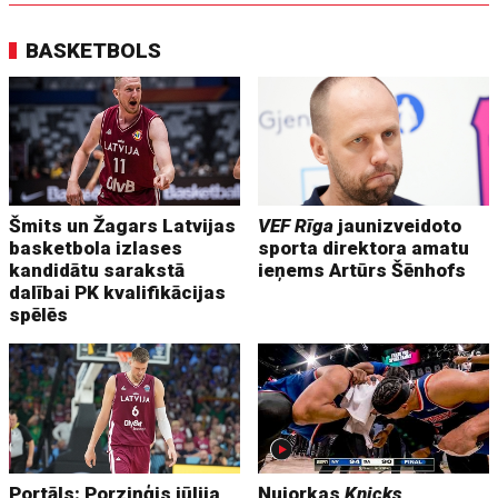
BASKETBOLS
Šmits un Žagars Latvijas
VEF Rīga
jaunizveidoto
basketbola izlases
sporta direktora amatu
kandidātu sarakstā
ieņems Artūrs Šēnhofs
dalībai PK kvalifikācijas
spēlēs
Portāls: Porziņģis jūlija
Ņujorkas
Knicks