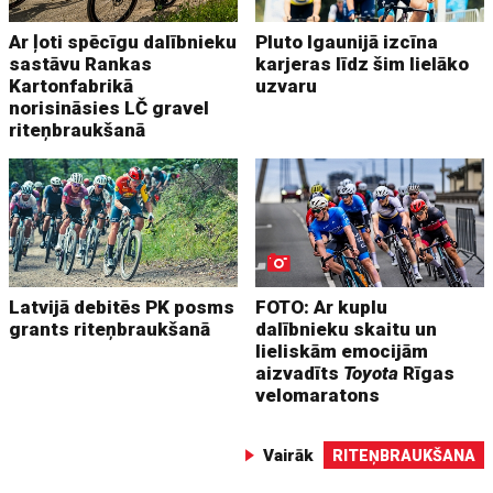
Ar ļoti spēcīgu dalībnieku
Pluto Igaunijā izcīna
sastāvu Rankas
karjeras līdz šim lielāko
Kartonfabrikā
uzvaru
norisināsies LČ gravel
riteņbraukšanā
Latvijā debitēs PK posms
FOTO: Ar kuplu
grants riteņbraukšanā
dalībnieku skaitu un
lieliskām emocijām
aizvadīts
Toyota
Rīgas
velomaratons
Vairāk
RITEŅBRAUKŠANA