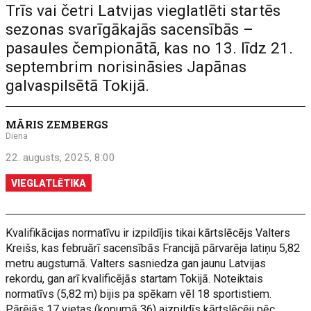
Trīs vai četri Latvijas vieglatlēti startēs
sezonas svarīgākajās sacensībās –
pasaules čempionātā, kas no 13. līdz 21.
septembrim norisināsies Japānas
galvaspilsētā Tokijā.
MĀRIS ZEMBERGS
Diena
22. augusts, 2025, 8:00
VIEGLATLĒTIKA
Kvalifikācijas normatīvu ir izpildījis tikai kārtslēcējs Valters
Kreišs, kas februārī sacensībās Francijā pārvarēja latiņu 5,82
metru augstumā. Valters sasniedza gan jaunu Latvijas
rekordu, gan arī kvalificējās startam Tokijā. Noteiktais
normatīvs (5,82 m) bijis pa spēkam vēl 18 sportistiem.
Pārējās 17 vietas (kopumā 36) aizpildīs kārtslēcēji pēc