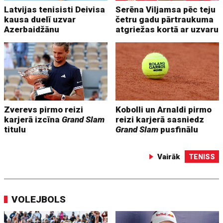
Latvijas tenisisti Deivisa
Serēna Viljamsa pēc teju
kausa duelī uzvar
četru gadu pārtraukuma
Azerbaidžānu
atgriežas kortā ar uzvaru
Zverevs pirmo reizi
Kobolli un Arnaldi pirmo
karjerā izcīna
Grand Slam
reizi karjerā sasniedz
titulu
Grand Slam
pusfinālu
Vairāk
TENISS
VOLEJBOLS