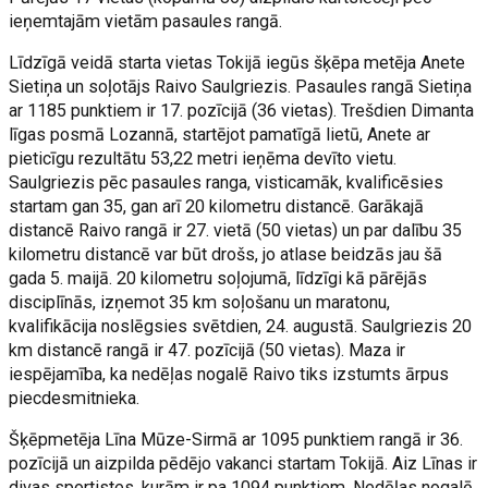
ieņemtajām vietām pasaules rangā.
Līdzīgā veidā starta vietas Tokijā iegūs šķēpa metēja Anete
Sietiņa un soļotājs Raivo Saulgriezis. Pasaules rangā Sietiņa
ar 1185 punktiem ir 17. pozīcijā (36 vietas). Trešdien Dimanta
līgas posmā Lozannā, startējot pamatīgā lietū, Anete ar
pieticīgu rezultātu 53,22 metri ieņēma devīto vietu.
Saulgriezis pēc pasaules ranga, visticamāk, kvalificēsies
startam gan 35, gan arī 20 kilometru distancē. Garākajā
distancē Raivo rangā ir 27. vietā (50 vietas) un par dalību 35
kilometru distancē var būt drošs, jo atlase beidzās jau šā
gada 5. maijā. 20 kilometru soļojumā, līdzīgi kā pārējās
disciplīnās, izņemot 35 km soļošanu un maratonu,
kvalifikācija noslēgsies svētdien, 24. augustā. Saulgriezis 20
km distancē rangā ir 47. pozīcijā (50 vietas). Maza ir
iespējamība, ka nedēļas nogalē Raivo tiks izstumts ārpus
piecdesmitnieka.
Šķēpmetēja Līna Mūze-Sirmā ar 1095 punktiem rangā ir 36.
pozīcijā un aizpilda pēdējo vakanci startam Tokijā. Aiz Līnas ir
divas sportistes, kurām ir pa 1094 punktiem. Nedēļas nogalē