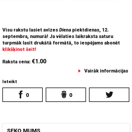
papildu grūtības rada gaisa mitrums. Kā izej uz ielas, tā
acumirklī esi slapjš.»
Visu rakstu lasiet avīzes
Diena
piektdienas, 12.
septembra, numurā! Ja vēlaties laikraksta saturu
turpmāk lasīt drukātā formātā, to iespējams abonēt
klikšķinot šeit!
€1.00
Raksta cena:
Vairāk informācijas
Ieteikt
0
0
SEKO MUMS