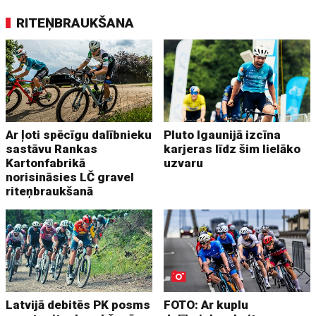
RITEŅBRAUKŠANA
Ar ļoti spēcīgu dalībnieku
Pluto Igaunijā izcīna
sastāvu Rankas
karjeras līdz šim lielāko
Kartonfabrikā
uzvaru
norisināsies LČ gravel
riteņbraukšanā
Latvijā debitēs PK posms
FOTO: Ar kuplu