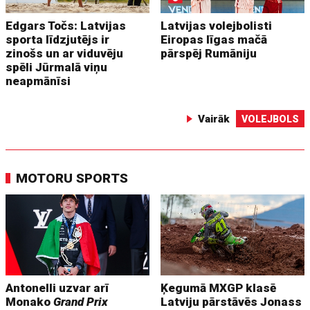
Edgars Točs: Latvijas
Latvijas volejbolisti
sporta līdzjutējs ir
Eiropas līgas mačā
zinošs un ar viduvēju
pārspēj Rumāniju
spēli Jūrmalā viņu
neapmānīsi
Vairāk
VOLEJBOLS
MOTORU SPORTS
Antonelli uzvar arī
Ķegumā MXGP klasē
Monako
Grand Prix
Latviju pārstāvēs Jonass