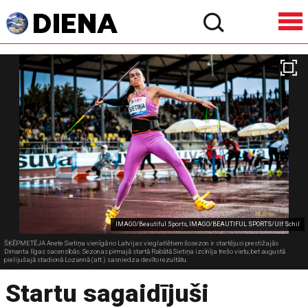
IMAGO/Beautiful Sports, IMAGO/BEAUTIFUL SPORTS/Ulf Schil
ŠĶĒPMETĒJA Anete Sietiņa vienīgā no Latvijas vieglatlētiem šosezon ir startējusi prestižajās
Dimanta līgas sacensībās. Sezonas pirmajā startā Rabātā Sietiņa izcīnīja trešo vietu, bet augustā
pielijušajā stadionā Lozannā (att.) sasniedza devīto rezultātu.
Startu sagaidījuši