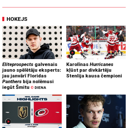
HOKEJS
Eliteprospects
galvenais
Karolīnas
Hurricanes
jauno spēlētāju eksperts:
kļūst par divkārtēju
jau janvārī Floridas
Stenlija kausa čempioni
Panthers
bija nolēmusi
iegūt Šmitu
©
DIENA