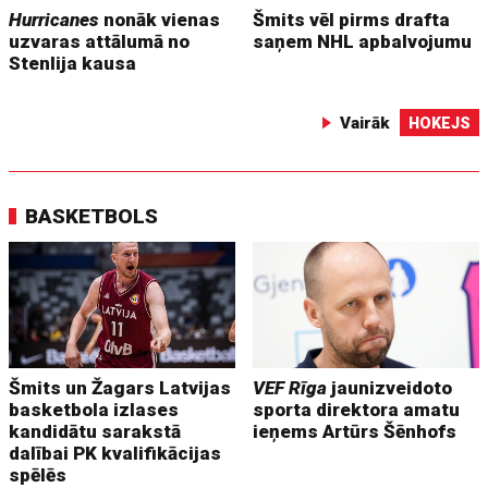
Hurricanes
nonāk vienas
Šmits vēl pirms drafta
uzvaras attālumā no
saņem NHL apbalvojumu
Stenlija kausa
Vairāk
HOKEJS
BASKETBOLS
Šmits un Žagars Latvijas
VEF Rīga
jaunizveidoto
basketbola izlases
sporta direktora amatu
kandidātu sarakstā
ieņems Artūrs Šēnhofs
dalībai PK kvalifikācijas
spēlēs