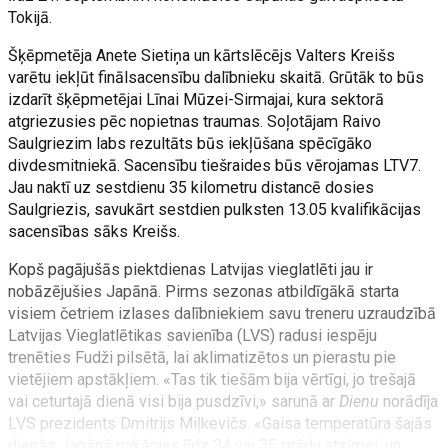
Tokijā.
Šķēpmetēja Anete Sietiņa un kārtslēcējs Valters Kreišs
varētu iekļūt finālsacensību dalībnieku skaitā. Grūtāk to būs
izdarīt šķēpmetējai Līnai Mūzei-Sirmajai, kura sektorā
atgriezusies pēc nopietnas traumas. Soļotājam Raivo
Saulgriezim labs rezultāts būs iekļūšana spēcīgāko
divdesmitniekā. Sacensību tiešraides būs vērojamas LTV7.
Jau naktī uz sestdienu 35 kilometru distancē dosies
Saulgriezis, savukārt sestdien pulksten 13.05 kvalifikācijas
sacensības sāks Kreišs.
Kopš pagājušās piektdienas Latvijas vieglatlēti jau ir
nobāzējušies Japānā. Pirms sezonas atbildīgākā starta
visiem četriem izlases dalībniekiem savu treneru uzraudzībā
Latvijas Vieglatlētikas savienība (LVS) radusi iespēju
trenēties Fudži pilsētā, lai aklimatizētos un pierastu pie
vietējiem apstākļiem. «Tas tik tiešām bija vērtīgi, jo trešajā
vai ceturtajā dienā visi bija pusdzīvi,» sarunā ar
Dienu
norādīja
LVS prezidents Dmitrijs Miļkevičs. «Gaisa temperatūra šajās
dienās Japānā pakāpjas līdz 34 vai 35 grādu atzīmei, un