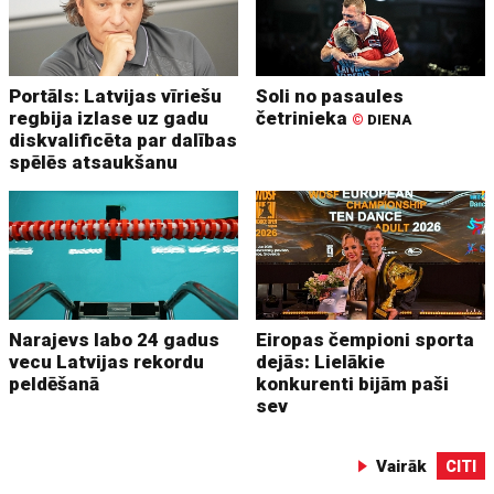
Portāls: Latvijas vīriešu
Soli no pasaules
regbija izlase uz gadu
četrinieka
©
DIENA
diskvalificēta par dalības
spēlēs atsaukšanu
Narajevs labo 24 gadus
Eiropas čempioni sporta
vecu Latvijas rekordu
dejās: Lielākie
peldēšanā
konkurenti bijām paši
sev
Vairāk
CITI