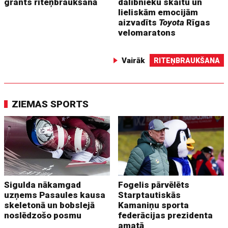
grants riteņbraukšanā
dalībnieku skaitu un
lieliskām emocijām
aizvadīts
Toyota
Rīgas
velomaratons
Vairāk
RITEŅBRAUKŠANA
ZIEMAS SPORTS
Sigulda nākamgad
Fogelis pārvēlēts
uzņems Pasaules kausa
Starptautiskās
skeletonā un bobslejā
Kamaniņu sporta
noslēdzošo posmu
federācijas prezidenta
amatā