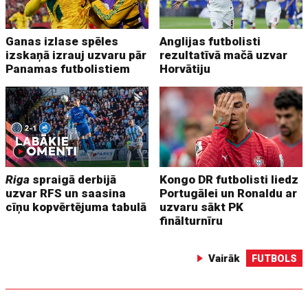
Ganas izlase spēles
Anglijas futbolisti
izskaņā izrauj uzvaru pār
rezultatīvā mačā uzvar
Panamas futbolistiem
Horvātiju
Riga
spraigā derbijā
Kongo DR futbolisti liedz
uzvar RFS un saasina
Portugālei un Ronaldu ar
cīņu kopvērtējuma tabulā
uzvaru sākt PK
finālturnīru
Vairāk
FUTBOLS