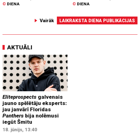
©
DIENA
©
DIENA
Vairāk
LAIKRAKSTA DIENA PUBLIKĀCIJAS
AKTUĀLI
Eliteprospects
galvenais
jauno spēlētāju eksperts:
jau janvārī Floridas
Panthers
bija nolēmusi
iegūt Šmitu
18. jūnijs, 13:40