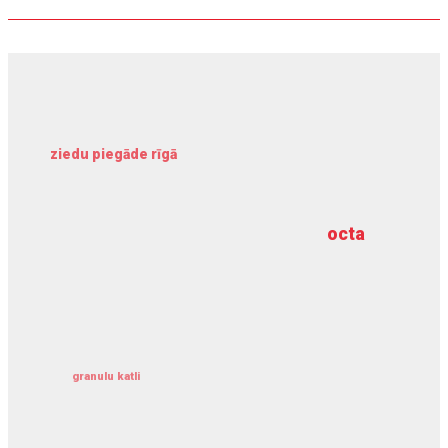
ziedu piegāde rīgā
meliorācijas darbi
octa
dziļurbums
kravu apdrošināšana
granulu katli
siltumsūknis