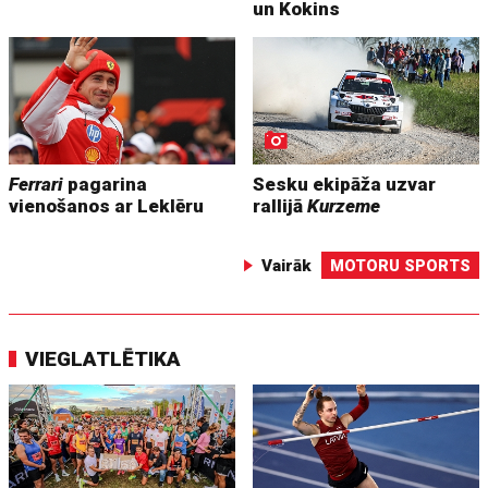
un Kokins
Ferrari
pagarina
Sesku ekipāža uzvar
vienošanos ar Leklēru
rallijā
Kurzeme
Vairāk
MOTORU SPORTS
VIEGLATLĒTIKA