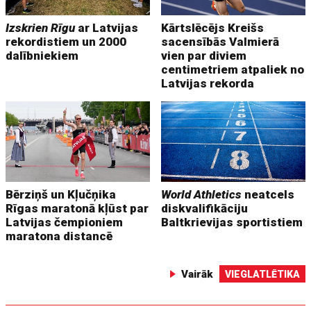
Izskrien Rīgu
ar Latvijas
Kārtslēcējs Kreišs
rekordistiem un 2000
sacensībās Valmierā
dalībniekiem
vien par diviem
centimetriem atpaliek no
Latvijas rekorda
Bērziņš un Kļučņika
World Athletics
neatcels
Rīgas maratonā kļūst par
diskvalifikāciju
Latvijas čempioniem
Baltkrievijas sportistiem
maratona distancē
Vairāk
VIEGLATLĒTIKA