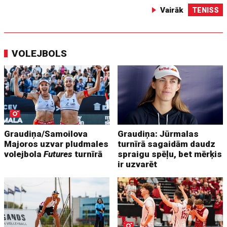
Vairāk
TENISS
VOLEJBOLS
Graudiņa/Samoilova
Graudiņa: Jūrmalas
Majoros uzvar pludmales
turnīrā sagaidām daudz
volejbola
Futures
turnīrā
spraigu spēļu, bet mērķis
ir uzvarēt