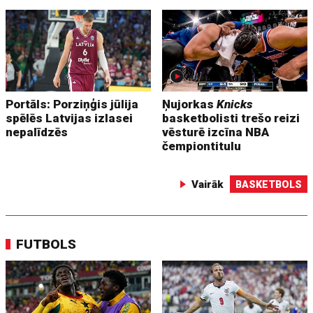
Portāls: Porziņģis jūlija
Ņujorkas
Knicks
spēlēs Latvijas izlasei
basketbolisti trešo reizi
nepalīdzēs
vēsturē izcīna NBA
čempiontitulu
Vairāk
BASKETBOLS
FUTBOLS