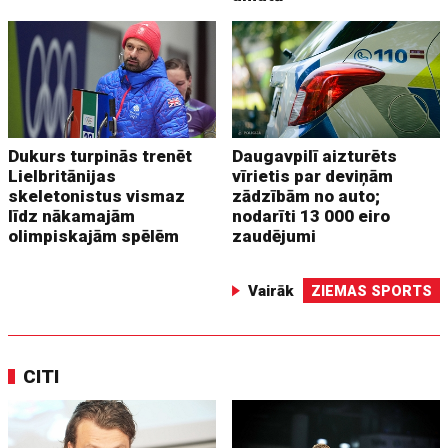
Dukurs turpinās trenēt
Daugavpilī aizturēts
Lielbritānijas
vīrietis par deviņām
skeletonistus vismaz
zādzībām no auto;
līdz nākamajām
nodarīti 13 000 eiro
olimpiskajām spēlēm
zaudējumi
Vairāk
ZIEMAS SPORTS
CITI