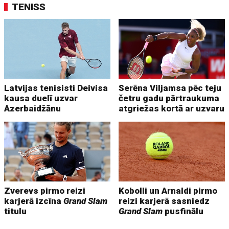
TENISS
Latvijas tenisisti Deivisa
Serēna Viljamsa pēc teju
kausa duelī uzvar
četru gadu pārtraukuma
Azerbaidžānu
atgriežas kortā ar uzvaru
Zverevs pirmo reizi
Kobolli un Arnaldi pirmo
karjerā izcīna
Grand Slam
reizi karjerā sasniedz
titulu
Grand Slam
pusfinālu