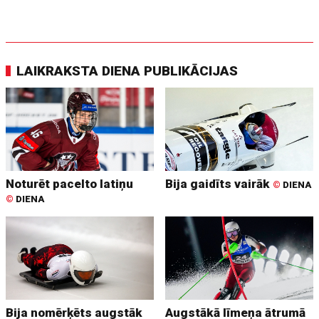
LAIKRAKSTA DIENA PUBLIKĀCIJAS
Noturēt pacelto latiņu
Bija gaidīts vairāk
©
DIENA
©
DIENA
Bija nomērķēts augstāk
Augstākā līmeņa ātrumā