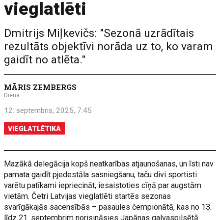
vieglatlēti
Dmitrijs Miļkevičs: "Sezonā uzrādītais
rezultāts objektīvi norāda uz to, ko varam
gaidīt no atlēta."
MĀRIS ZEMBERGS
Diena
12. septembris, 2025, 7:45
VIEGLATLĒTIKA
Mazākā delegācija kopš neatkarības atjaunošanas, un īsti nav
pamata gaidīt pjedestāla sasniegšanu, taču divi sportisti
varētu patīkami iepriecināt, iesaistoties cīņā par augstām
vietām. Četri Latvijas vieglatlēti startēs sezonas
svarīgākajās sacensībās – pasaules čempionātā, kas no 13.
līdz 21. septembrim norisināsies Japānas galvaspilsētā