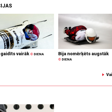
CIJAS
 gaidīts vairāk
Bija nomērķēts augstāk
©
DIENA
©
DIENA
Va