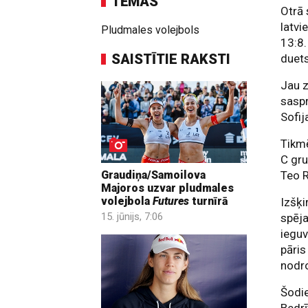
TĒMAS
Otrā 
latvi
Pludmales volejbols
13:8.
SAISTĪTIE RAKSTI
duets
Jau 
saspr
Sofij
Tikmē
C gru
Teo 
Graudiņa/Samoilova
Majoros uzvar pludmales
volejbola
Futures
turnīrā
Izšķi
15. jūnijs, 7:06
spēja
ieguv
pāris
nodro
Šodie