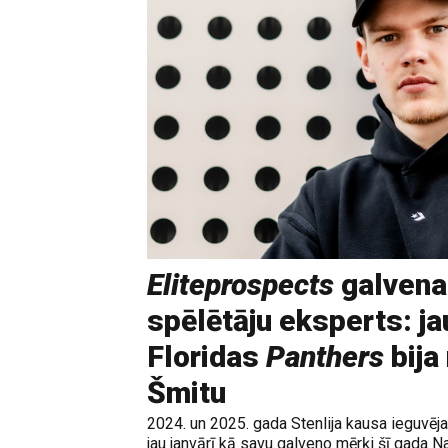
Eliteprospects
galvena
spēlētāju eksperts: ja
Floridas
Panthers
bija
Šmitu
2024. un 2025. gada Stenlija kausa ieguvē
jau janvārī kā savu galveno mērķi šī gada N