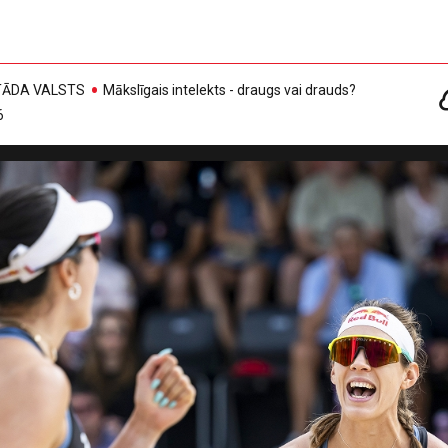
, TĀDA VALSTS
Mākslīgais intelekts - draugs vai drauds?
6