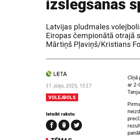
izslēgšanas s
Latvijas pludmales volejbol
Eiropas čempionātā otrajā s
Mārtiņš Pļaviņš/Kristians F
Cīņā 
ar 2-
31. jūlijs, 2025, 15:27
Tanju
VOLEJBOLS
Pirma
neizd
Ieteikt rakstu
precī
rezul
panā