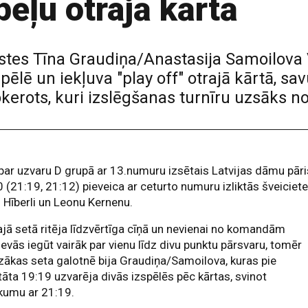
pēļu otrajā kārtā
istes Tīna Graudiņa/Anastasija Samoilova V
pēlē un iekļuva "play off" otrajā kārtā, s
okerots, kuri izslēgšanas turnīru uzsāks n
par uzvaru D grupā ar 13.numuru izsētais Latvijas dāmu pāri
0 (21:19, 21:12) pieveica ar ceturto numuru izliktās šveiciet
 Hīberli un Leonu Kernenu.
jā setā ritēja līdzvērtīga cīņā un nevienai no komandām
evās iegūt vairāk par vienu līdz divu punktu pārsvaru, tomēr
zākas seta galotnē bija Graudiņa/Samoilova, kuras pie
tāta 19:19 uzvarēja divās izspēlēs pēc kārtas, svinot
kumu ar 21:19.