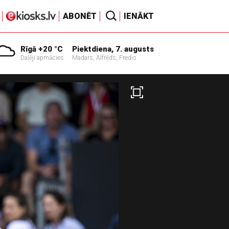
ABONĒT
IENĀKT
Rīgā +20 °C
Piektdiena, 7. augusts
Daļēji apmācies
Madars, Alfrēds, Fredis