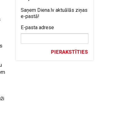
Saņem Diena.lv aktuālās ziņas
e-pastā!
s
E-pasta adrese
es
PIERAKSTĪTIES
u
iem
ži