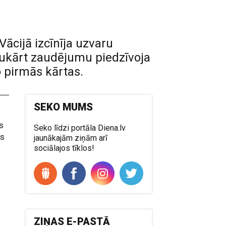
ācijā izcīnīja uzvaru
avukārt zaudējumu piedzīvoja
o pirmās kārtas.
SEKO MUMS
s
Seko līdzi portāla Diena.lv
es
jaunākajām ziņām arī
sociālajos tīklos!
ZIŅAS E-PASTĀ