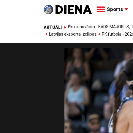
Sports
Ēku renovācija - KĀDS MĀJOKLIS
AKTUĀLI
Latvijas eksporta izcilības
PK futbolā - 202