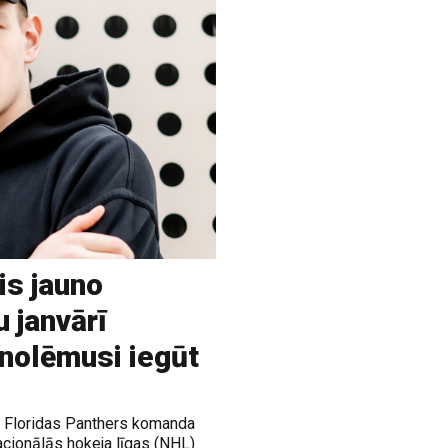
is jauno
u janvārī
 nolēmusi iegūt
ja Floridas Panthers komanda
acionālās hokeja līgas (NHL)