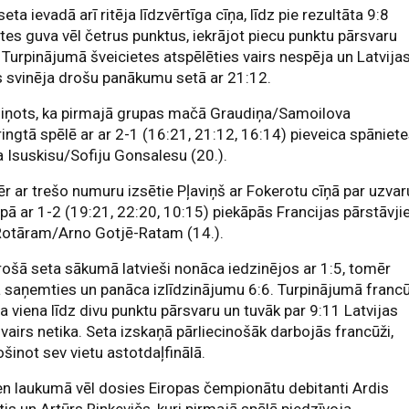
seta ievadā arī ritēja līdzvērtīga cīņa, līdz pie rezultāta 9:8
etes guva vēl četrus punktus, iekrājot piecu punktu pārsvaru
 Turpinājumā šveicietes atspēlēties vairs nespēja un Latvija
 svinēja drošu panākumu setā ar 21:12.
ziņots, ka pirmajā grupas mačā Graudiņa/Samoilova
ingtā spēlē ar ar 2-1 (16:21, 21:12, 16:14) pieveica spāniet
a Isuskisu/Sofiju Gonsalesu (20.).
r ar trešo numuru izsētie Pļaviņš ar Fokerotu cīņā par uzvar
pā ar 1-2 (19:21, 22:20, 10:15) piekāpās Francijas pārstāvj
Rotāram/Arno Gotjē-Ratam (14.).
rošā seta sākumā latvieši nonāca iedzinējos ar 1:5, tomēr
 saņemties un panāca izlīdzinājumu 6:6. Turpinājumā francū
a viena līdz divu punktu pārsvaru un tuvāk par 9:11 Latvijas
 vairs netika. Seta izskaņā pārliecinošāk darbojās francūži,
šinot sev vietu astotdaļfinālā.
n laukumā vēl dosies Eiropas čempionātu debitanti Ardis