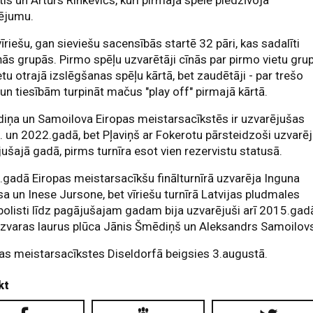
tis un Artūrs Rinkevičs, kuri pirmajā spēlē piedzīvoja
ējumu.
īriešu, gan sieviešu sacensībās startē 32 pāri, kas sadalīti
ās grupās. Pirmo spēļu uzvarētāji cīnās par pirmo vietu gru
etu otrajā izslēgšanas spēļu kārtā, bet zaudētāji - par trešo
 un tiesībām turpināt mačus "play off" pirmajā kārtā.
iņa un Samoilova Eiropas meistarsacīkstēs ir uzvarējušas
 un 2022.gadā, bet Pļaviņš ar Fokerotu pārsteidzoši uzvarē
ušajā gadā, pirms turnīra esot vien rezervistu statusā.
gadā Eiropas meistarsacīkšu finālturnīrā uzvarēja Inguna
a un Inese Jursone, bet vīriešu turnīrā Latvijas pludmales
bolisti līdz pagājušajam gadam bija uzvarējuši arī 2015.gad
zvaras laurus plūca Jānis Šmēdiņš un Aleksandrs Samoilov
as meistarsacīkstes Diseldorfā beigsies 3.augustā.
kt