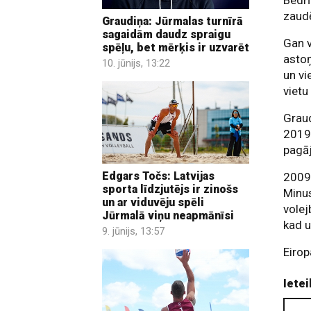
Bedrī
zaud
Graudiņa: Jūrmalas turnīrā
sagaidām daudz spraigu
Gan v
spēļu, bet mērķis ir uzvarēt
astoņ
10. jūnijs, 13:22
un vi
vietu
Graud
2019.
pagāj
Edgars Točs: Latvijas
2009.
sporta līdzjutējs ir zinošs
Minus
un ar viduvēju spēli
volej
Jūrmalā viņu neapmānīsi
kad u
9. jūnijs, 13:57
Eirop
Ietei