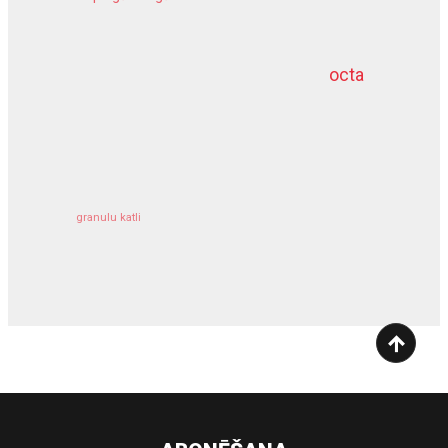
meliorācijas darbi
octa
dziļurbums
kravu apdrošināšana
granulu katli
siltumsūknis