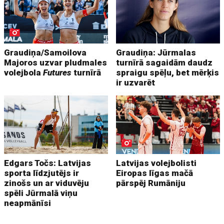
Graudiņa/Samoilova
Graudiņa: Jūrmalas
Majoros uzvar pludmales
turnīrā sagaidām daudz
volejbola
Futures
turnīrā
spraigu spēļu, bet mērķis
ir uzvarēt
Edgars Točs: Latvijas
Latvijas volejbolisti
sporta līdzjutējs ir
Eiropas līgas mačā
zinošs un ar viduvēju
pārspēj Rumāniju
spēli Jūrmalā viņu
neapmānīsi