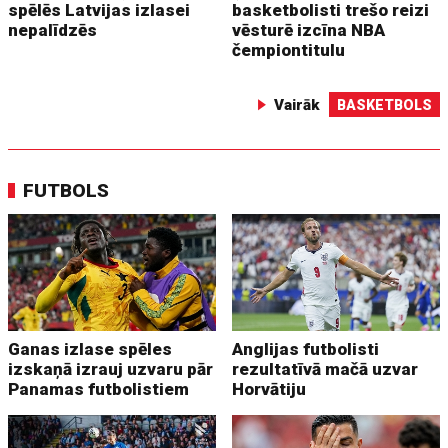
spēlēs Latvijas izlasei
basketbolisti trešo reizi
nepalīdzēs
vēsturē izcīna NBA
čempiontitulu
Vairāk
BASKETBOLS
FUTBOLS
Ganas izlase spēles
Anglijas futbolisti
izskaņā izrauj uzvaru pār
rezultatīvā mačā uzvar
Panamas futbolistiem
Horvātiju