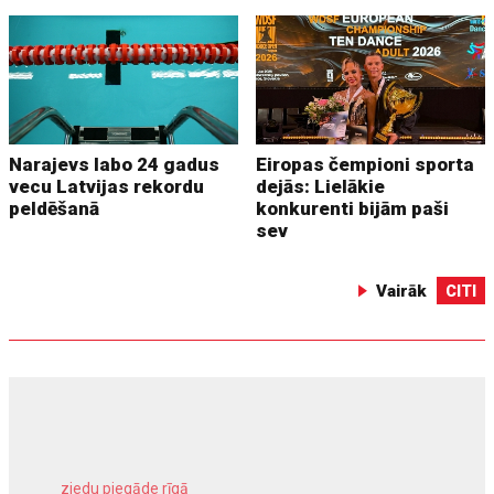
Narajevs labo 24 gadus
Eiropas čempioni sporta
vecu Latvijas rekordu
dejās: Lielākie
peldēšanā
konkurenti bijām paši
sev
Vairāk
CITI
ziedu piegāde rīgā