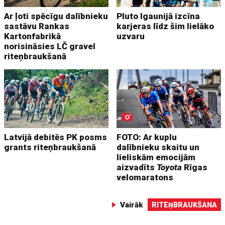
Ar ļoti spēcīgu dalībnieku
Pluto Igaunijā izcīna
sastāvu Rankas
karjeras līdz šim lielāko
Kartonfabrikā
uzvaru
norisināsies LČ gravel
riteņbraukšanā
Latvijā debitēs PK posms
FOTO: Ar kuplu
grants riteņbraukšanā
dalībnieku skaitu un
lieliskām emocijām
aizvadīts
Toyota
Rīgas
velomaratons
Vairāk
RITEŅBRAUKŠANA