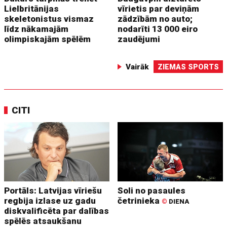
Lielbritānijas
vīrietis par deviņām
skeletonistus vismaz
zādzībām no auto;
līdz nākamajām
nodarīti 13 000 eiro
olimpiskajām spēlēm
zaudējumi
Vairāk
ZIEMAS SPORTS
CITI
Portāls: Latvijas vīriešu
Soli no pasaules
regbija izlase uz gadu
četrinieka
©
DIENA
diskvalificēta par dalības
spēlēs atsaukšanu