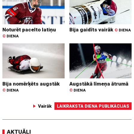
Noturēt pacelto latiņu
Bija gaidīts vairāk
©
DIENA
©
DIENA
Bija nomērķēts augstāk
Augstākā līmeņa ātrumā
©
DIENA
©
DIENA
Vairāk
LAIKRAKSTA DIENA PUBLIKĀCIJAS
AKTUĀLI