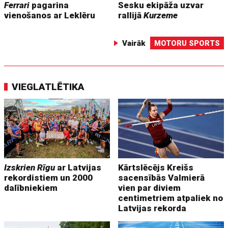
Ferrari
pagarina
Sesku ekipāža uzvar
vienošanos ar Leklēru
rallijā
Kurzeme
Vairāk
MOTORU SPORTS
VIEGLATLĒTIKA
Izskrien Rīgu
ar Latvijas
Kārtslēcējs Kreišs
rekordistiem un 2000
sacensībās Valmierā
dalībniekiem
vien par diviem
centimetriem atpaliek no
Latvijas rekorda