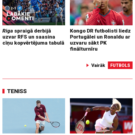
Riga
spraigā derbijā
Kongo DR futbolisti liedz
uzvar RFS un saasina
Portugālei un Ronaldu ar
cīņu kopvērtējuma tabulā
uzvaru sākt PK
finālturnīru
Vairāk
FUTBOLS
TENISS