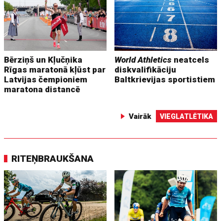
Bērziņš un Kļučņika
World Athletics
neatcels
Rīgas maratonā kļūst par
diskvalifikāciju
Latvijas čempioniem
Baltkrievijas sportistiem
maratona distancē
Vairāk
VIEGLATLĒTIKA
RITEŅBRAUKŠANA