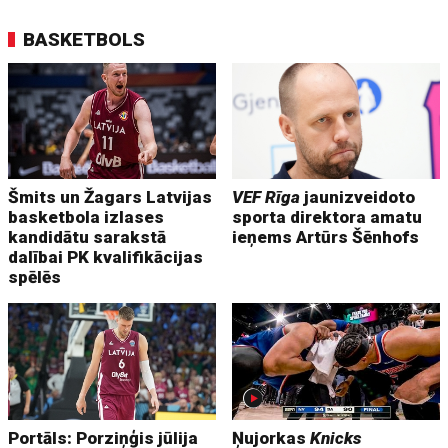
BASKETBOLS
Šmits un Žagars Latvijas
VEF Rīga
jaunizveidoto
basketbola izlases
sporta direktora amatu
kandidātu sarakstā
ieņems Artūrs Šēnhofs
dalībai PK kvalifikācijas
spēlēs
Portāls: Porziņģis jūlija
Ņujorkas
Knicks