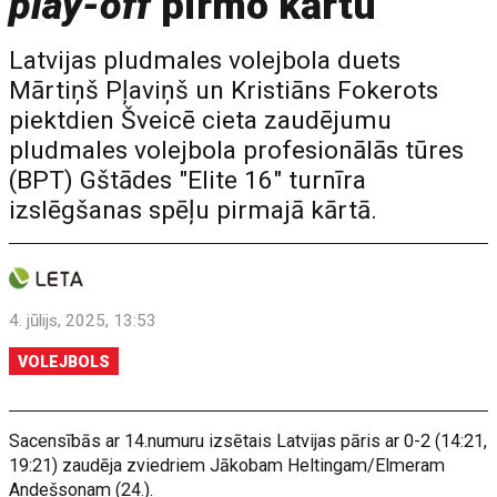
play-off
pirmo kārtu
Latvijas pludmales volejbola duets
Mārtiņš Pļaviņš un Kristiāns Fokerots
piektdien Šveicē cieta zaudējumu
pludmales volejbola profesionālās tūres
(BPT) Gštādes "Elite 16" turnīra
izslēgšanas spēļu pirmajā kārtā.
4. jūlijs, 2025, 13:53
VOLEJBOLS
Sacensībās ar 14.numuru izsētais Latvijas pāris ar 0-2 (14:21,
19:21) zaudēja zviedriem Jākobam Heltingam/Elmeram
Andešsonam (24.).