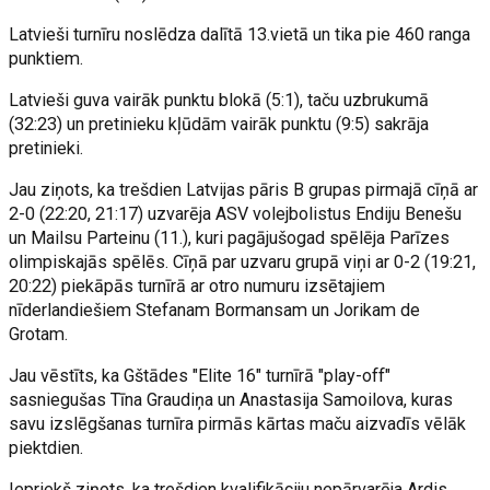
Latvieši turnīru noslēdza dalītā 13.vietā un tika pie 460 ranga
punktiem.
Latvieši guva vairāk punktu blokā (5:1), taču uzbrukumā
(32:23) un pretinieku kļūdām vairāk punktu (9:5) sakrāja
pretinieki.
Jau ziņots, ka trešdien Latvijas pāris B grupas pirmajā cīņā ar
2-0 (22:20, 21:17) uzvarēja ASV volejbolistus Endiju Benešu
un Mailsu Parteinu (11.), kuri pagājušogad spēlēja Parīzes
olimpiskajās spēlēs. Cīņā par uzvaru grupā viņi ar 0-2 (19:21,
20:22) piekāpās turnīrā ar otro numuru izsētajiem
nīderlandiešiem Stefanam Bormansam un Jorikam de
Grotam.
Jau vēstīts, ka Gštādes "Elite 16" turnīrā "play-off"
sasniegušas Tīna Graudiņa un Anastasija Samoilova, kuras
savu izslēgšanas turnīra pirmās kārtas maču aizvadīs vēlāk
piektdien.
Iepriekš ziņots, ka trešdien kvalifikāciju nepārvarēja Ardis