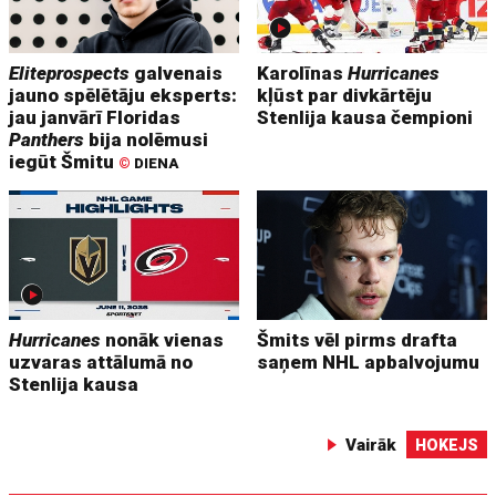
Eliteprospects
galvenais
Karolīnas
Hurricanes
jauno spēlētāju eksperts:
kļūst par divkārtēju
jau janvārī Floridas
Stenlija kausa čempioni
Panthers
bija nolēmusi
iegūt Šmitu
©
DIENA
Hurricanes
nonāk vienas
Šmits vēl pirms drafta
uzvaras attālumā no
saņem NHL apbalvojumu
Stenlija kausa
Vairāk
HOKEJS