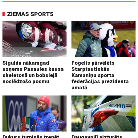
ZIEMAS SPORTS
Sigulda nākamgad
Fogelis pārvēlēts
uzņems Pasaules kausa
Starptautiskās
skeletonā un bobslejā
Kamaniņu sporta
noslēdzošo posmu
federācijas prezidenta
amatā
Dukurs turpinās trenēt
Daugavpilī aizturēts