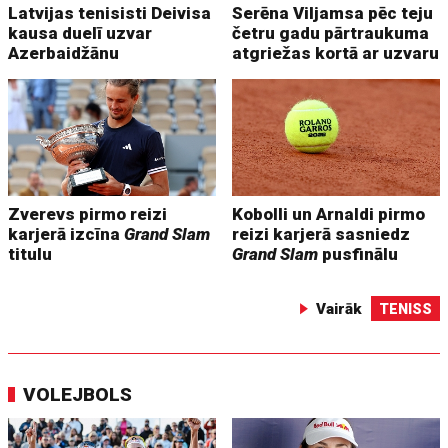
Latvijas tenisisti Deivisa
Serēna Viljamsa pēc teju
kausa duelī uzvar
četru gadu pārtraukuma
Azerbaidžānu
atgriežas kortā ar uzvaru
Zverevs pirmo reizi
Kobolli un Arnaldi pirmo
karjerā izcīna
Grand Slam
reizi karjerā sasniedz
titulu
Grand Slam
pusfinālu
Vairāk
TENISS
VOLEJBOLS