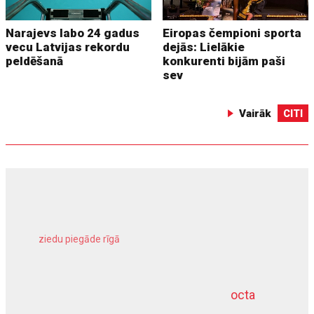
Narajevs labo 24 gadus
Eiropas čempioni sporta
vecu Latvijas rekordu
dejās: Lielākie
peldēšanā
konkurenti bijām paši
sev
Vairāk
CITI
ziedu piegāde rīgā
meliorācijas darbi
octa
dziļurbums