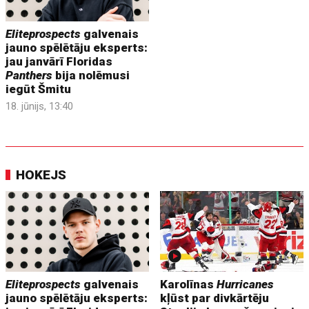
Eliteprospects
galvenais
jauno spēlētāju eksperts:
jau janvārī Floridas
Panthers
bija nolēmusi
iegūt Šmitu
18. jūnijs, 13:40
HOKEJS
Eliteprospects
galvenais
Karolīnas
Hurricanes
jauno spēlētāju eksperts:
kļūst par divkārtēju