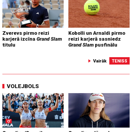
Zverevs pirmo reizi
Kobolli un Arnaldi pirmo
karjerā izcīna
Grand Slam
reizi karjerā sasniedz
titulu
Grand Slam
pusfinālu
Vairāk
TENISS
VOLEJBOLS