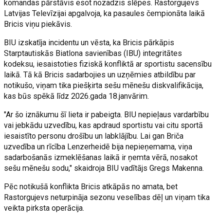
komandas pārstāvis esot nozadzis slēpes. Rastorgujevs
Latvijas Televīzijai apgalvoja, ka pasaules čempionāta laikā
Bricis viņu piekāvis.
BIU izskatīja incidentu un vēsta, ka Bricis pārkāpis
Starptautiskās Biatlona savienības (IBU) integritātes
kodeksu, iesaistoties fiziskā konfliktā ar sportistu sacensību
laikā. Tā kā Bricis sadarbojies un uzņēmies atbildību par
notikušo, viņam tika piešķirta sešu mēnešu diskvalifikācija,
kas būs spēkā līdz 2026.gada 18.janvārim.
"Ar šo iznākumu šī lieta ir pabeigta. BIU nepieļaus vardarbību
vai jebkādu uzvedību, kas apdraud sportistu vai citu sportā
iesaistīto personu drošību un labklājību. Lai gan Briča
uzvedība un rīcība Lenzerheidē bija nepieņemama, viņa
sadarbošanās izmeklēšanas laikā ir ņemta vērā, nosakot
sešu mēnešu sodu," skaidroja BIU vadītājs Gregs Makenna.
Pēc notikušā konflikta Bricis atkāpās no amata, bet
Rastorgujevs neturpināja sezonu veselības dēļ un viņam tika
veikta pirksta operācija.