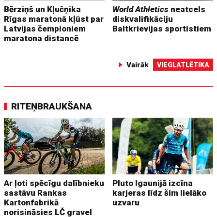
Bērziņš un Kļučņika
World Athletics
neatcels
Rīgas maratonā kļūst par
diskvalifikāciju
Latvijas čempioniem
Baltkrievijas sportistiem
maratona distancē
Vairāk
VIEGLATLĒTIKA
RITEŅBRAUKŠANA
Ar ļoti spēcīgu dalībnieku
Pluto Igaunijā izcīna
sastāvu Rankas
karjeras līdz šim lielāko
Kartonfabrikā
uzvaru
norisināsies LČ gravel