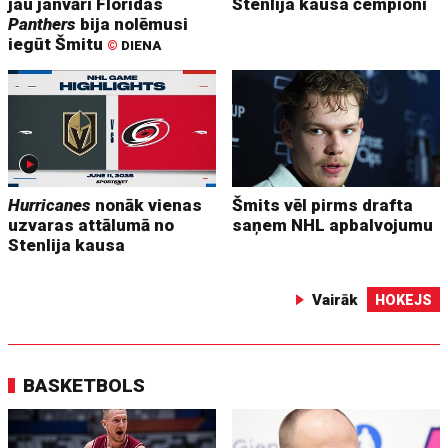
jau janvārī Floridas
Stenlija kausa čempioni
Panthers
bija nolēmusi
iegūt Šmitu
©
DIENA
Hurricanes
nonāk vienas
Šmits vēl pirms drafta
uzvaras attālumā no
saņem NHL apbalvojumu
Stenlija kausa
Vairāk
HOKEJS
BASKETBOLS