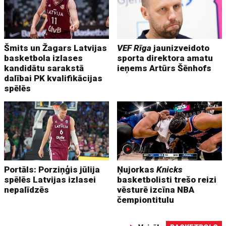
Šmits un Žagars Latvijas
VEF Rīga
jaunizveidoto
basketbola izlases
sporta direktora amatu
kandidātu sarakstā
ieņems Artūrs Šēnhofs
dalībai PK kvalifikācijas
spēlēs
Portāls: Porziņģis jūlija
Ņujorkas
Knicks
spēlēs Latvijas izlasei
basketbolisti trešo reizi
nepalīdzēs
vēsturē izcīna NBA
čempiontitulu