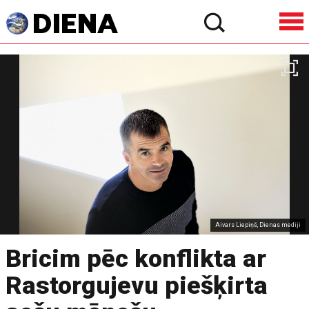
Aivars Liepiņš, Dienas mediji
Bricim pēc konflikta ar
Rastorgujevu piešķirta