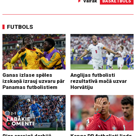
Vairāk
BASKETBOLS
FUTBOLS
Ganas izlase spēles
Anglijas futbolisti
izskaņā izrauj uzvaru pār
rezultatīvā mačā uzvar
Panamas futbolistiem
Horvātiju