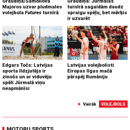
Graudiņa/Samoilova
Graudiņa: Jūrmalas
Majoros uzvar pludmales
turnīrā sagaidām daudz
volejbola
Futures
turnīrā
spraigu spēļu, bet mērķis
ir uzvarēt
Edgars Točs: Latvijas
Latvijas volejbolisti
sporta līdzjutējs ir
Eiropas līgas mačā
zinošs un ar viduvēju
pārspēj Rumāniju
spēli Jūrmalā viņu
neapmānīsi
Vairāk
VOLEJBOLS
MOTORU SPORTS