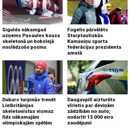
Sigulda nākamgad
Fogelis pārvēlēts
uzņems Pasaules kausa
Starptautiskās
skeletonā un bobslejā
Kamaniņu sporta
noslēdzošo posmu
federācijas prezidenta
amatā
Dukurs turpinās trenēt
Daugavpilī aizturēts
Lielbritānijas
vīrietis par deviņām
skeletonistus vismaz
zādzībām no auto;
līdz nākamajām
nodarīti 13 000 eiro
olimpiskajām spēlēm
zaudējumi