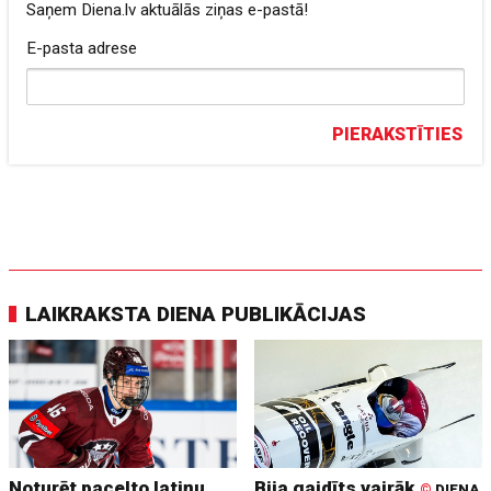
Saņem Diena.lv aktuālās ziņas e-pastā!
E-pasta adrese
PIERAKSTĪTIES
LAIKRAKSTA DIENA PUBLIKĀCIJAS
Noturēt pacelto latiņu
Bija gaidīts vairāk
©
DIENA