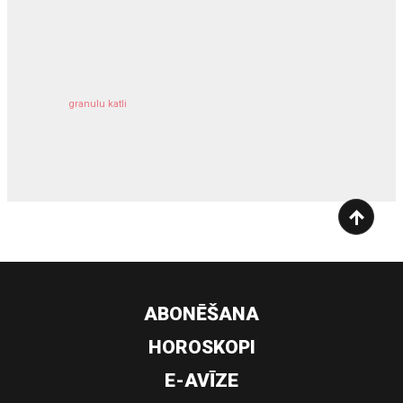
kravu apdrošināšana
granulu katli
siltumsūknis
ABONĒŠANA
HOROSKOPI
E-AVĪZE