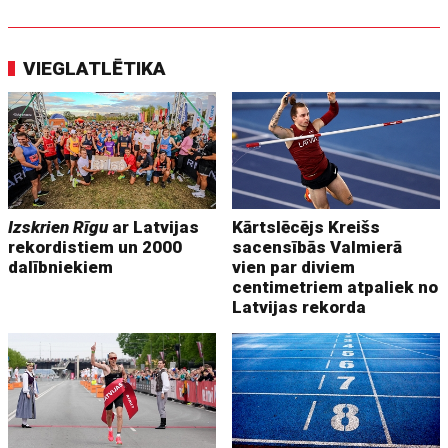
VIEGLATLĒTIKA
Izskrien Rīgu
ar Latvijas
Kārtslēcējs Kreišs
rekordistiem un 2000
sacensībās Valmierā
dalībniekiem
vien par diviem
centimetriem atpaliek no
Latvijas rekorda