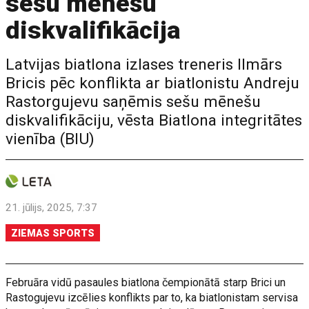
sešu mēnešu
diskvalifikācija
Latvijas biatlona izlases treneris Ilmārs
Bricis pēc konflikta ar biatlonistu Andreju
Rastorgujevu saņēmis sešu mēnešu
diskvalifikāciju, vēsta Biatlona integritātes
vienība (BIU)
21. jūlijs, 2025, 7:37
ZIEMAS SPORTS
Februāra vidū pasaules biatlona čempionātā starp Brici un
Rastogujevu izcēlies konflikts par to, ka biatlonistam servisa