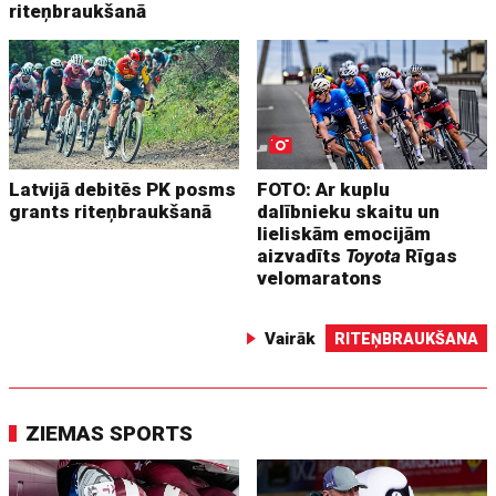
riteņbraukšanā
Latvijā debitēs PK posms
FOTO: Ar kuplu
grants riteņbraukšanā
dalībnieku skaitu un
lieliskām emocijām
aizvadīts
Toyota
Rīgas
velomaratons
Vairāk
RITEŅBRAUKŠANA
ZIEMAS SPORTS