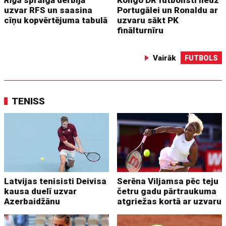
Riga
spraigā derbijā
Kongo DR futbolisti liedz
uzvar RFS un saasina
Portugālei un Ronaldu ar
cīņu kopvērtējuma tabulā
uzvaru sākt PK
finālturnīru
Vairāk
FUTBOLS
TENISS
Latvijas tenisisti Deivisa
Serēna Viljamsa pēc teju
kausa duelī uzvar
četru gadu pārtraukuma
Azerbaidžānu
atgriežas kortā ar uzvaru