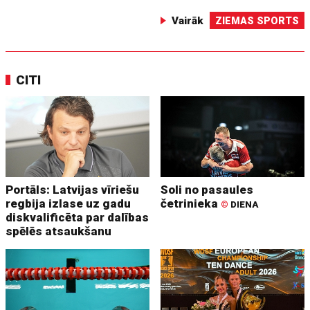
Vairāk
ZIEMAS SPORTS
CITI
Portāls: Latvijas vīriešu
Soli no pasaules
regbija izlase uz gadu
četrinieka
©
DIENA
diskvalificēta par dalības
spēlēs atsaukšanu