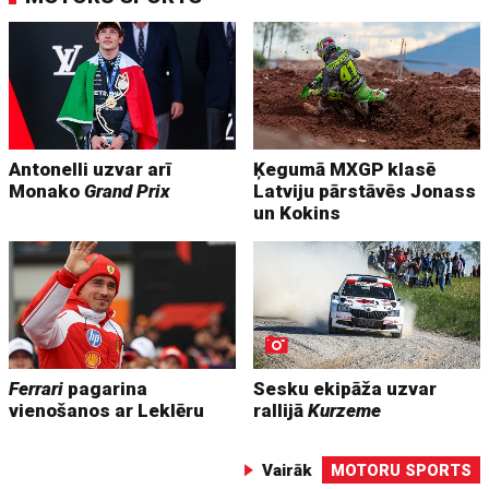
Antonelli uzvar arī
Ķegumā MXGP klasē
Monako
Grand Prix
Latviju pārstāvēs Jonass
un Kokins
Ferrari
pagarina
Sesku ekipāža uzvar
vienošanos ar Leklēru
rallijā
Kurzeme
Vairāk
MOTORU SPORTS