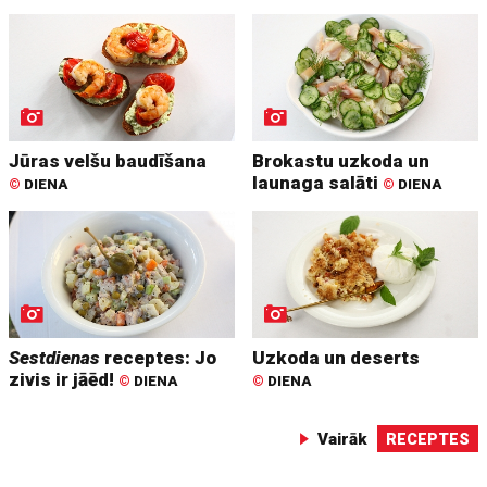
Jūras velšu baudīšana
Brokastu uzkoda un
launaga salāti
©
DIENA
©
DIENA
Sestdienas
receptes: Jo
Uzkoda un deserts
zivis ir jāēd!
©
DIENA
©
DIENA
Vairāk
RECEPTES