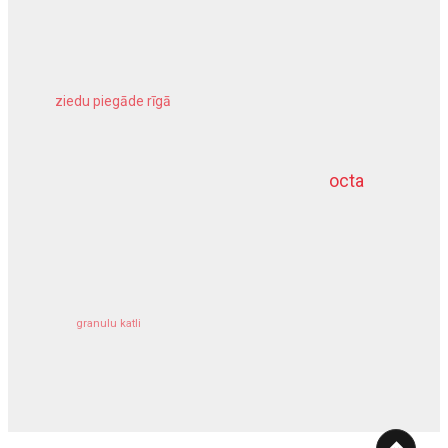
ziedu piegāde rīgā
meliorācijas darbi
octa
dziļurbums
kravu apdrošināšana
granulu katli
siltumsūknis