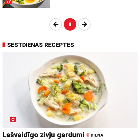
Atpakaļ
Nākošā
8
SESTDIENAS RECEPTES
Lašveidīgo zivju gardumi
©
DIENA