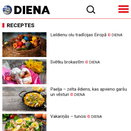
RECEPTES
Lieldienu olu tradīcijas Eiropā
©
DIENA
Svētku brokastīm
©
DIENA
Paelja – zelta ēdiens, kas apvieno garšu
un vēsturi
©
DIENA
Vakariņās – tuncis
©
DIENA