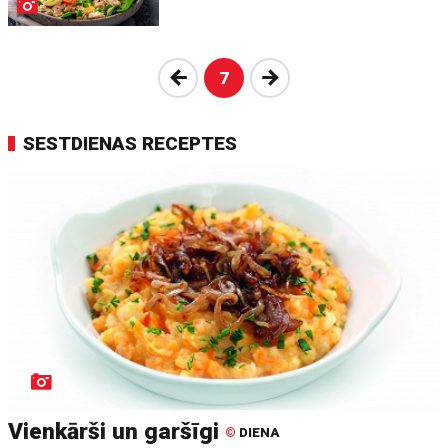
Atpakaļ
Nākošā
7
SESTDIENAS RECEPTES
Vienkārši un garšīgi
©
DIENA