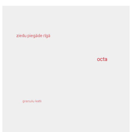
ziedu piegāde rīgā
meliorācijas darbi
octa
dziļurbums
kravu apdrošināšana
granulu katli
siltumsūknis