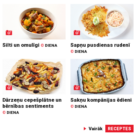
Silti un omulīgi
Sapņu pusdienas rudenī
©
DIENA
©
DIENA
Dārzeņu cepešplātne un
Sakņu kompānijas ēdieni
bērnības sentiments
©
DIENA
©
DIENA
Vairāk
RECEPTES