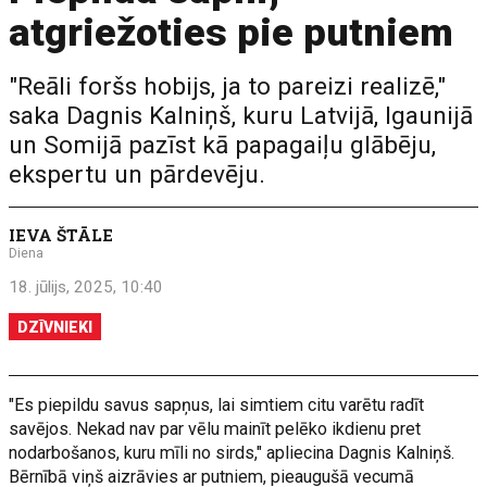
atgriežoties pie putniem
"Reāli foršs hobijs, ja to pareizi realizē,"
saka Dagnis Kalniņš, kuru Latvijā, Igaunijā
un Somijā pazīst kā papagaiļu glābēju,
ekspertu un pārdevēju.
IEVA ŠTĀLE
Diena
18. jūlijs, 2025, 10:40
DZĪVNIEKI
"Es piepildu savus sapņus, lai simtiem citu varētu radīt
savējos. Nekad nav par vēlu mainīt pelēko ikdienu pret
nodarbošanos, kuru mīli no sirds," apliecina Dagnis Kalniņš.
Bērnībā viņš aizrāvies ar putniem, pieaugušā vecumā