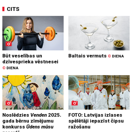
CITS
Būt veselības un
Baltais vermuts
©
DIENA
dzīvesprieka vēstnesei
©
DIENA
Noslēdzies
Venden
2025.
FOTO: Latvijas izlases
gada bērnu zīmējumu
spēlētāji iepazīst čipsu
konkurss
Ūdens mūsu
ražošanu