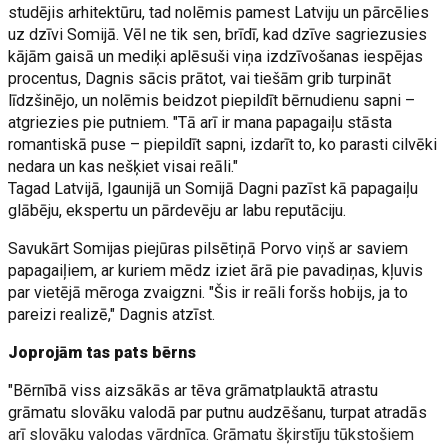
studējis arhitektūru, tad nolēmis pamest Latviju un pārcēlies
uz dzīvi Somijā. Vēl ne tik sen, brīdī, kad dzīve sagriezusies
kājām gaisā un mediķi aplēsuši viņa izdzīvošanas iespējas
procentus, Dagnis sācis prātot, vai tiešām grib turpināt
līdzšinējo, un nolēmis beidzot piepildīt bērnudienu sapni –
atgriezies pie putniem. "Tā arī ir mana papagaiļu stāsta
romantiskā puse – piepildīt sapni, izdarīt to, ko parasti cilvēki
nedara un kas nešķiet visai reāli."
Tagad Latvijā, Igaunijā un Somijā Dagni pazīst kā papagaiļu
glābēju, ekspertu un pārdevēju ar labu reputāciju.
Savukārt Somijas piejūras pilsētiņā Porvo viņš ar saviem
papagaiļiem, ar kuriem mēdz iziet ārā pie pavadiņas, kļuvis
par vietējā mēroga zvaigzni. "Šis ir reāli foršs hobijs, ja to
pareizi realizē," Dagnis atzīst.
Joprojām tas pats bērns
"Bērnībā viss aizsākās ar tēva grāmatplauktā atrastu
grāmatu slovāku valodā par putnu audzēšanu, turpat atradās
arī slovāku valodas vārdnīca. Grāmatu šķirstīju tūkstošiem