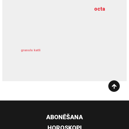
octa
dziļurbums
kravu apdrošināšana
granulu katli
siltumsūknis
ABONĒŠANA
HOROSKOPI