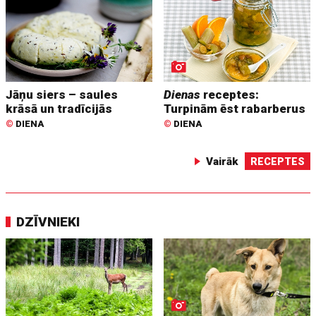
Jāņu siers – saules
Dienas
receptes:
krāsā un tradīcijās
Turpinām ēst rabarberus
©
DIENA
©
DIENA
Vairāk
RECEPTES
DZĪVNIEKI