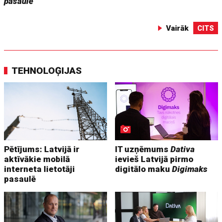
pasaulē
Vairāk
CITS
TEHNOLOĢIJAS
Pētījums: Latvijā ir
IT uzņēmums
Dativa
aktīvākie mobilā
ievieš Latvijā pirmo
interneta lietotāji
digitālo maku
Digimaks
pasaulē