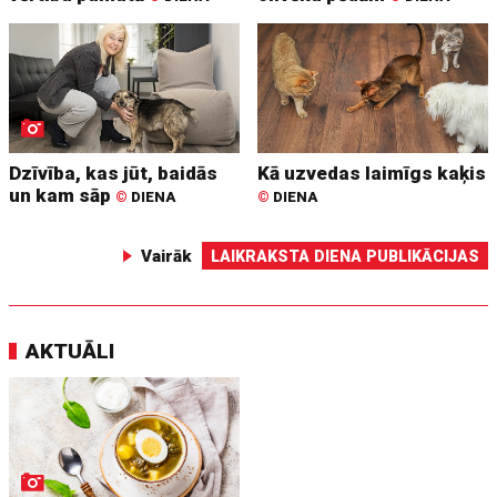
Dzīvība, kas jūt, baidās
Kā uzvedas laimīgs kaķis
un kam sāp
©
DIENA
©
DIENA
Vairāk
LAIKRAKSTA DIENA PUBLIKĀCIJAS
AKTUĀLI