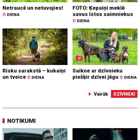
Netraucē un netuvojies!
FOTO: Ķepaiņi meklē
savus īstos saimniekus
©
DIENA
©
DIENA
Risku sarakstā – kukaiņi
Saikne ar dzīvnieku
un tveice
piešķir dzīvei jēgu
©
DIENA
©
DIENA
Vairāk
DZĪVNIEKI
NOTIKUMI