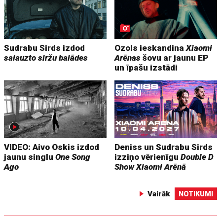
Sudrabu Sirds izdod
Ozols ieskandina
Xiaomi
salauzto siržu balādes
Arēnas
šovu ar jaunu EP
un īpašu izstādi
VIDEO: Aivo Oskis izdod
Deniss un Sudrabu Sirds
jaunu singlu
One Song
izziņo vērienīgu
Double D
Ago
Show
Xiaomi Arēnā
Vairāk
NOTIKUMI