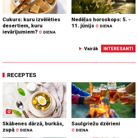
Cukurs: kuru izvēlēties
Nedēļas horoskops: 5. -
desertiem, kuru
11. jūnijs
©
DIENA
ievārījumiem?
©
DIENA
Vairāk
INTERESANTI
RECEPTES
Skābenes dārzā, burkās,
Saulgriežu dzērieni
zupā
©
DIENA
©
DIENA