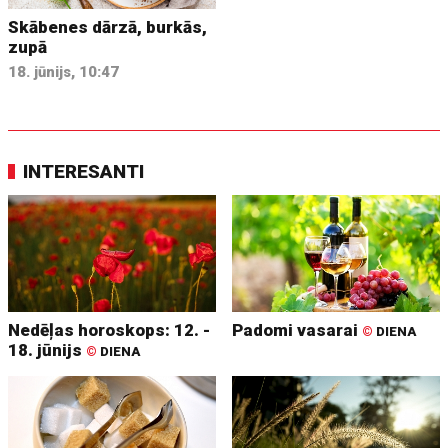
Skābenes dārzā, burkās,
zupā
18. jūnijs, 10:47
INTERESANTI
Nedēļas horoskops: 12. -
Padomi vasarai
©
DIENA
18. jūnijs
©
DIENA