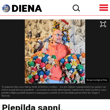
No personīgā arhīva
"Es popularizēju savu hobiju, tomēr arī brīdinu cilvēkus – tos, kuri šādam vaļaspriekam nav gatavi vai
dzīvei ar putniem nav piemēroti –, lai neiekristu mirkļa kārdinājumā. Varbūt esmu ideālists, bet ar savu
piemēru mēģinu parādīt, kā pareizi papagaiļus uzturēt, lai tie nenokļūtu patversmēs," teic Dagnis
Kalniņš.
Piepilda sapni,