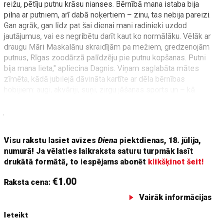
reižu, pētīju putnu krāsu nianses. Bērnībā mana istaba bija
pilna ar putniem, arī dabā noķertiem – zinu, tas nebija pareizi.
Gan agrāk, gan līdz pat šai dienai mani radinieki uzdod
jautājumus, vai es negribētu darīt kaut ko normālāku. Vēlāk ar
draugu Māri Maskalānu skraidījām pa mežiem, gredzenojām
putnus, Rīgas zoodārzā palīdzēju pie putnu kopšanas. Putni
bija mana lieta," apliecina Dagnis. Viņam saglabāta mātes
zīmēta, kādā jubilejā dāvināta kartīte ar dēla bērnības
hobijiem: augi, akvāriji, suņi, zirgu jāšanas sports un – kā
pēdējais – papagaiļi un jautājuma zīme: kas sekos tālāk? "Es
joprojām esmu tas pats bērns," saka Dagnis.
Visu rakstu lasiet avīzes
Diena
piektdienas, 18. jūlija,
numurā! Ja vēlaties laikraksta saturu turpmāk lasīt
drukātā formātā, to iespējams abonēt
klikšķinot šeit!
€1.00
Raksta cena:
Vairāk informācijas
Ieteikt