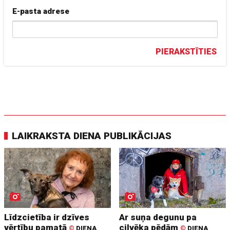
E-pasta adrese
PIERAKSTĪTIES
LAIKRAKSTA DIENA PUBLIKĀCIJAS
Līdzcietība ir dzīves
Ar suņa degunu pa
vērtību pamatā
cilvēka pēdām
©
DIENA
©
DIENA