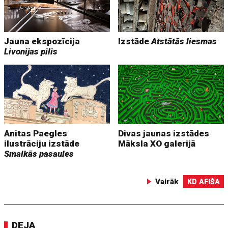
Jauna ekspozīcija
Izstāde
Atstātās liesmas
Livonijas pilis
Anitas Paegles
Divas jaunas izstādes
ilustrāciju izstāde
Māksla XO galerijā
Smalkās pasaules
Vairāk
KD AFIŠA
DEJA