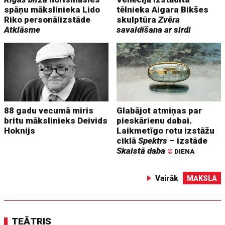
spāņu mākslinieka Lido
tēlnieka Aigara Bikšes
Riko personālizstāde
skulptūra
Zvēra
Atklāsme
savaldīšana ar sirdi
88 gadu vecumā miris
Glabājot atmiņas par
britu mākslinieks Deivids
pieskārienu dabai.
Hoknijs
Laikmetīgo rotu izstāžu
ciklā
Spektrs
– izstāde
Skaistā daba
©
DIENA
Vairāk
MĀKSLA
TEĀTRIS