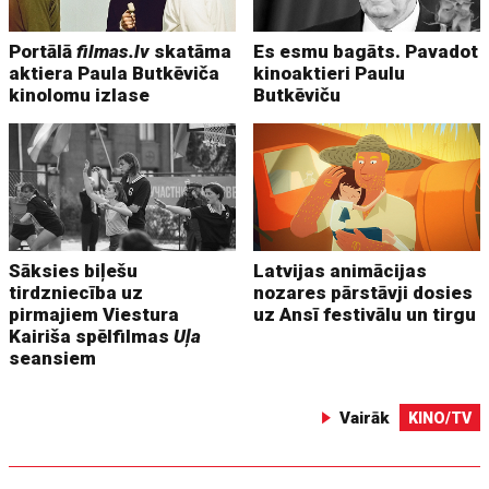
Portālā
filmas.lv
skatāma
Es esmu bagāts. Pavadot
aktiera Paula Butkēviča
kinoaktieri Paulu
kinolomu izlase
Butkēviču
Sāksies biļešu
Latvijas animācijas
tirdzniecība uz
nozares pārstāvji dosies
pirmajiem Viestura
uz Ansī festivālu un tirgu
Kairiša spēlfilmas
Uļa
seansiem
Vairāk
KINO/TV