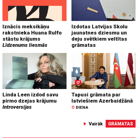
Iznācis meksikāņu
Izdotas Latvijas Skolu
rakstnieka Huana Rulfo
jaunatnes dziesmu un
stāstu krājums
deju svētkiem veltītas
Līdzenums liesmās
grāmatas
Linda Leen izdod savu
Tapusi grāmata par
pirmo dzejas krājumu
latviešiem Azerbaidžānā
Introversijas
©
DIENA
Vairāk
GRĀMATAS