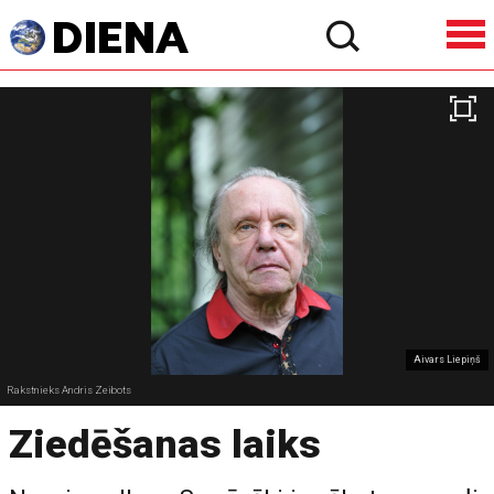
Aivars Liepiņš
Rakstnieks Andris Zeibots
Ziedēšanas laiks