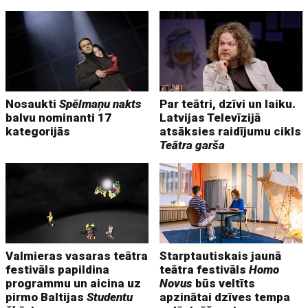
Nosaukti
Spēlmaņu nakts
Par teātri, dzīvi un laiku.
balvu nominanti 17
Latvijas Televīzijā
kategorijās
atsāksies raidījumu cikls
Teātra garša
Valmieras vasaras teātra
Starptautiskais jaunā
festivāls papildina
teātra festivāls
Homo
programmu un aicina uz
Novus
būs veltīts
pirmo Baltijas
Studentu
apzinātai dzīves tempa