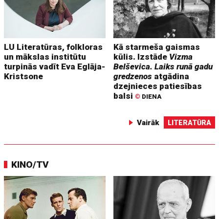
LU Literatūras, folkloras
Kā starmeša gaismas
un mākslas institūtu
kūlis. Izstāde
Vizma
turpinās vadīt Eva Eglāja-
Belševica. Laiks runā gadu
Kristsone
gredzenos
atgādina
dzejnieces patiesības
balsi
©
DIENA
Vairāk
LITERATŪRA
KINO/TV