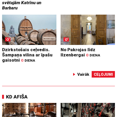
svētajām Katrīnu un
Barbaru
Dzirkstošais ceļvedis.
No Pakrojas līdz
Šampaņa vilina ar īpašu
Ilzenbergai
©
DIENA
gaisotni
©
DIENA
Vairāk
CEĻOJUMI
KD AFIŠA