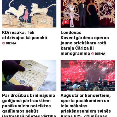
KDi iesaka: Tēli
Londonas
atdzīvojas kā pasakā
Koventgārdena operas
jauno priekškaru rotā
©
DIENA
karaļa Čārlza III
monogramma
©
DIENA
Par drošības brīdinājuma
Augustā ar koncertiem,
gadījumā pārtrauktiem
sporta pasākumiem un
pasākumiem noteiktos
ielu mākslas
gadījumos nebūs
priekšnesumiem svinēs
jāatmaksā biļetes vērtība
Rīgas 825. dzimšanas