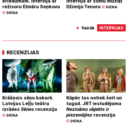
briedumam. Intervija ar
Intervija ar somu mūziķi
režisoru Elmāru Seņkovu
Džimiju Tenoru
©
DIENA
©
DIENA
Vairāk
INTERVIJAS
RECENZIJAS
Krāšņais sēņu kabarē.
Kāpēc tas notiek šeit un
Latvijas Leļļu teātra
tagad. JRT iestudējuma
izrādes
Sēnes
recenzija
Nezināms objekts ir
piezemējies
recenzija
©
DIENA
©
DIENA