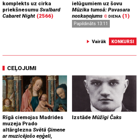
komplekts uz cirka
ielūgumiem uz šovu
priekšnesumu
Svalbard
Mūzika tumsā: Pavasara
Cabaret Night
(2566)
noskaņojums
(1)
©
DIENA
Papildināts 13:11
Vairāk
KONKURSI
CEĻOJUMI
Rīgā ciemojas Madrides
Izstāde
Mūžīgi Čaks
muzeja Prado
altārglezna
Svētā Ģimene
ar muzicējošo eņģeli,