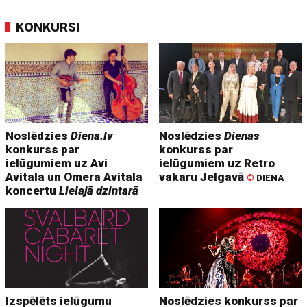
KONKURSI
Noslēdzies
Diena.lv
Noslēdzies
Dienas
konkurss par
konkurss par
ielūgumiem uz Avi
ielūgumiem uz Retro
Avitala un Omera Avitala
vakaru Jelgavā
©
DIENA
koncertu
Lielajā dzintarā
Izspēlēts ielūgumu
Noslēdzies konkurss par