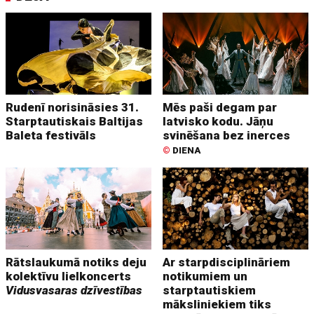
Rudenī norisināsies 31.
Mēs paši degam par
Starptautiskais Baltijas
latvisko kodu. Jāņu
Baleta festivāls
svinēšana bez inerces
©
DIENA
Rātslaukumā notiks deju
Ar starpdisciplināriem
kolektīvu lielkoncerts
notikumiem un
Vidusvasaras dzīvestības
starptautiskiem
māksliniekiem tiks