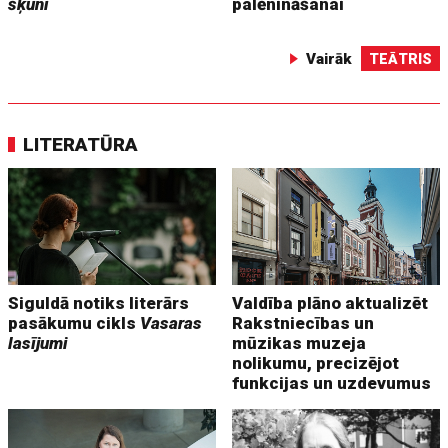
šķūni
palēnināšanai
Vairāk
TEĀTRIS
LITERATŪRA
Siguldā notiks literārs
Valdība plāno aktualizēt
pasākumu cikls
Vasaras
Rakstniecības un
lasījumi
mūzikas muzeja
nolikumu, precizējot
funkcijas un uzdevumus