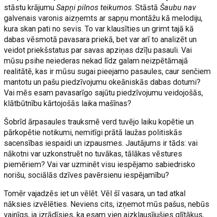
stāstu krājumu
Sapņi pilnos teikumos
. Stāstā
Šaubu nav
galvenais varonis aizņemts ar sapņu montāžu kā melodiju,
kura skan pati no sevis. To var klausīties un grimt tajā kā
dabas vēsmotā pavasara priekā, bet var arī to analizēt un
veidot priekšstatus par savas apziņas dzīļu pasauli. Vai
mūsu psihe neiederas nekad līdz galam neizpētāmajā
realitātē, kas ir mūsu sugai pieejamo pasaules, caur senčiem
mantotu un pašu piedzīvojumu okeāniskās dabas dotumi?
Vai mēs esam pavasarīgo sajūtu piedzīvojumu veidojošās,
klātbūtnību kārtojošās laika mašīnas?
Šobrīd ārpasaules trauksmē verd tuvējo laiku kopētie un
pārkopētie notikumi, nemitīgi prātā laužas politiskās
sacensības iespaidi un izpausmes. Jautājums ir tāds: vai
nākotni var uzkonstruēt no tuvākas, tālākas vēstures
piemēriem? Vai var uzminēt visu iespējamo sabiedrisko
norišu, sociālās dzīves pavērsienu iespējamību?
Tomēr vajadzēs iet un vēlēt. Vēl šī vasara, un tad atkal
nāksies izvēlēties. Neviens cits, izņemot mūs pašus, nebūs
vainīgs, ja izrādīsies, ka esam vien aizklausījušies glītākus,