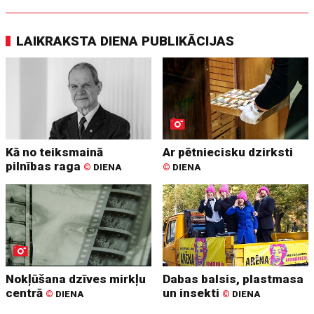
LAIKRAKSTA DIENA PUBLIKĀCIJAS
Kā no teiksmainā
Ar pētniecisku dzirksti
pilnības raga
©
DIENA
©
DIENA
Nokļūšana dzīves mirkļu
Dabas balsis, plastmasa
centrā
un insekti
©
DIENA
©
DIENA