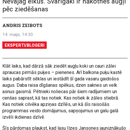
Nevajag elkus. Svarīgāki ir nākotnes augļi
pēc ziedēšanas
ANDRIS ZEIBOTS
14. maijs, 14:30
EKSPERTI/BLOGERI
Klāt laiks, kad dārzā sāk ziedēt augļu koki un cauri zālei
spraucas pirmās puķes – pienenes. Arī balkona puķu kastē
laiks pabārstīt sēklas un iestādīt šī gada vasaru gaidošos
augus. Daba raisa dīgšanas spēkus, dzen saknes un velk
asnus gaismā. Pētnieki noliecas pār šiem radījumiem un
cenšas saprast, kā tas notiek. Kas notiek ik zāles stiebrā.
Kas notiek cilvēka apziņas dzīlēs, un kā šīs raisošās
programmas veido domājumus, sapņojumus un galu galā
izvēli ikdienas dzīvē.
Šīs pārdomas plaukst, kad lasu Ilzes Jansones jauniznākušo