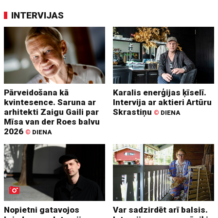
INTERVIJAS
Pārveidošana kā
Karalis enerģijas ķīselī.
kvintesence. Saruna ar
Intervija ar aktieri Artūru
arhitekti Zaigu Gaili par
Skrastiņu
©
DIENA
Mīsa van der Roes balvu
2026
©
DIENA
Nopietni gatavojos
Var sadzirdēt arī balsis.