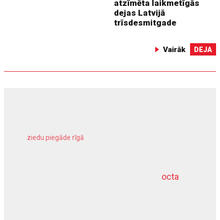
atzīmēta laikmetīgās
dejas Latvijā
trīsdesmitgade
Vairāk
DEJA
ziedu piegāde rīgā
meliorācijas darbi
octa
dziļurbums
kravu apdrošināšana