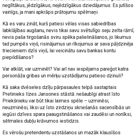
neglītākus, jēdzīgākus, nejēdzīgākus dziedājumus. Es jutīšos
vainīgs, ja mani apkrāps prātojumu spēlmaņi.
Kā es varu zināt, kurš patiesi vēlas visas sabiedrības
labklājības augšanu, nevis tikai savu svētulīgo seju zelta rāmī,
nevis paša tirgošanās sviru spēka palielināšanos, jo likumus
tad pumpēs viņš, risinājumus un rīkojumus ar sava pāļdzinēja
triecieniem dzīs viņš, lai veicinātu savu bankas kontu
piepildīšanos?
Var atklāt, var uzminēt? Vai arī nav iespējams pareģot katra
personāža gribas un mērķu uzstādījumu patieso dzinuli?
Kā saka dvēseles dzīļu pārpasaules telpā sastaptais
Pretinieks Ilzes Jansones stāstā: nešaubīgi atrast īsto
Priekšnieku var būt tikai laimes spēle – uzminēsi,
neuzminēsi, liksi uz īsto zirdziņu skriešanās sacensībās un
iegūsi dzīves spara paaugstināšanos vai zaudēsi un nonīksi,
sētmales dubļu krāvumos iestidzis.
Es vērošu pretendentu uzstāšanos un mazāk klausīšos