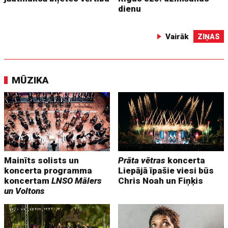
dienu
Vairāk
ZIŅAS
MŪZIKA
Mainīts solists un
Prāta vētras
koncerta
koncerta programma
Liepājā īpašie viesi būs
koncertam
LNSO Mālers
Chris Noah un Fiņķis
un Voltons