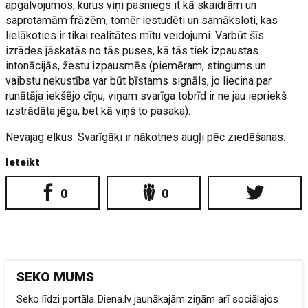
apgalvojumos, kurus viņi pasniegs it kā skaidrām un
saprotamām frāzēm, tomēr iestudēti un samāksloti, kas
lielākoties ir tikai realitātes mītu veidojumi. Varbūt šīs
izrādes jāskatās no tās puses, kā tās tiek izpaustas
intonācijās, žestu izpausmēs (piemēram, stingums un
vaibstu nekustība var būt bīstams signāls, jo liecina par
runātāja iekšējo cīņu, viņam svarīga tobrīd ir ne jau iepriekš
izstrādāta jēga, bet kā viņš to pasaka).
Nevajag elkus. Svarīgāki ir nākotnes augļi pēc ziedēšanas.
Ieteikt
0
0
SEKO MUMS
Seko līdzi portāla Diena.lv jaunākajām ziņām arī sociālajos