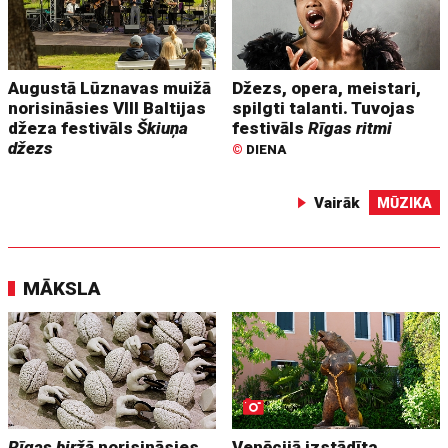
Augustā Lūznavas muižā
Džezs, opera, meistari,
norisināsies VIII Baltijas
spilgti talanti. Tuvojas
džeza festivāls
Škiuņa
festivāls
Rīgas ritmi
džezs
©
DIENA
Vairāk
MŪZIKA
MĀKSLA
Rīgas biržā
norisināsies
Venēcijā izstādīta