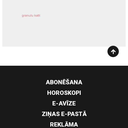
granulu katli
siltumsūknis
ABONĒŠANA
HOROSKOPI
E-AVĪZE
ZIŅAS E-PASTĀ
REKLĀMA