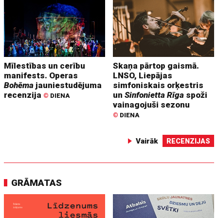
Mīlestības un cerību
Skaņa pārtop gaismā.
manifests. Operas
LNSO, Liepājas
Bohēma
jauniestudējuma
simfoniskais orķestris
recenzija
un
Sinfonietta Rīga
spoži
©
DIENA
vainagojuši sezonu
©
DIENA
Vairāk
RECENZIJAS
GRĀMATAS