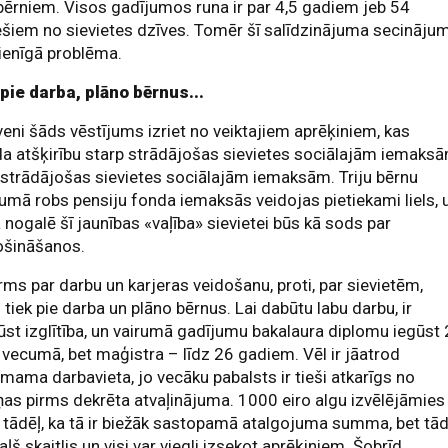
bērniem. Visos gadījumos runa ir par 4,5 gadiem jeb 54
iem no sievietes dzīves. Tomēr šī salīdzinājuma secinājum
ienīgā problēma.
pie darba, plāno bērnus...
eni šāds vēstījums izriet no veiktajiem aprēķiniem, kas
a atšķirību starp strādājošas sievietes sociālajām iemaks
strādājošas sievietes sociālajām iemaksām. Triju bērnu
umā robs pensiju fonda iemaksās veidojas pietiekami liels, 
nogalē šī jaunības «vaļība» sievietei būs kā sods par
ošināšanos.
rms par darbu un karjeras veidošanu, proti, par sievietēm,
 tiek pie darba un plāno bērnus. Lai dabūtu labu darbu, ir
ūst izglītība, un vairumā gadījumu bakalaura diplomu iegūst
vecumā, bet maģistra – līdz 26 gadiem. Vēl ir jāatrod
mama darbavieta, jo vecāku pabalsts ir tieši atkarīgs no
ņas pirms dekrēta atvaļinājuma. 1000 eiro algu izvēlējāmies
 tādēļ, ka tā ir biežāk sastopamā atalgojuma summa, bet tād
aļš skaitlis un visi var viegli izsekot aprēķiniem. Šobrīd