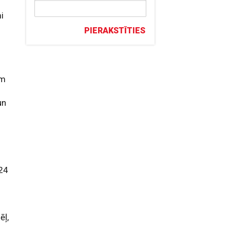
i
PIERAKSTĪTIES
ām
un
 24
ēļ,