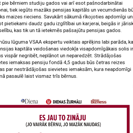
t pie bērniem studiju gados vai arī esot pašnodarbinātai
nai, tiek iegūts mazāks pensijas kapitāls un vecumdienās b
ks maizes rieciens. Savukārt sākumā rīkojoties apdomīgi un
ot pietiekami daudz gadu izglītībai un karjerai, beigās ir jāris
selību, kas tik un tā ietekmēs pašsajūtu pensijas gados.
ūsu lūguma VSAA ekspertu veiktais aprēķins labi parāda, k
nsijas kapitāla veidošanas viedokļa visapdomīgākais solis i
s vispār negribēt, neplānot un neparedzēt. Strādājošas
etes iemaksas pensiju fondā 4,5 gadus būs četras reizes
kas par nestrādājošas sievietes iemaksām, kura neapdomīgi
ā pasaulē laist vismaz trīs bērnus.