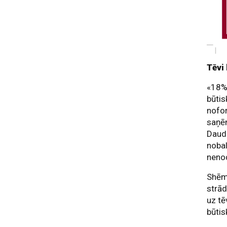
Tēvi 
«18%
būtis
nofor
saņēm
Daud
nobal
nenod
Shēma
strā
uz tē
būtis