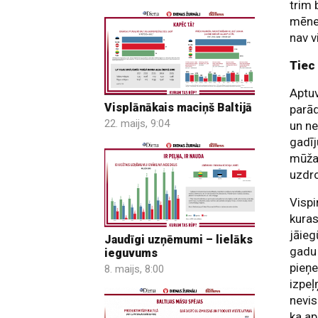
trim 
mēneš
nav v
Tiec 
Aptuv
Visplānākais maciņš Baltijā
parād
22. maijs, 9:04
un ne
gadīj
mūža 
uzdr
Vispi
kuras
jāieg
Jaudīgi uzņēmumi – lielāks
gadu 
ieguvums
pieņe
8. maijs, 8:00
izpeļ
nevis
ka ap