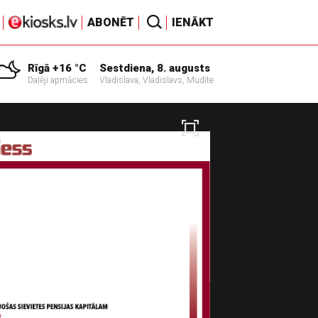
ABONĒT
IENĀKT
Rīgā +16 °C
Sestdiena, 8. augusts
Daļēji apmācies
Vladislava, Vladislavs, Mudīte