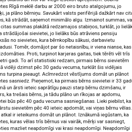
etes Rīgā meklē darbu ar 2000 eiro bruto atalgojumu, jo
ķi, ja plāno bērniņu. Savukārt valsts perifērijā dažkārt nav ci
es, kā strādāt, saņemot minimālo algu. Izmainot summas, va
 citas summas plakātā redzamajos stabiņos, turklāt, jo lielā
ga strādājošai sievietei, jo lielāks būs atrāviens pensiju
sās no sievietes, kura bērnkopību sākusi, darbavietu
adusi. Tomēr, domājot par šo netaisnību, ir viena nianse, kas
aizdomāties. Proti, turpinot karjeras gaitas, tiek tērēti vēl trīs
četri gadi. To arī statistiski redzam, pirmais bērns sievietēm
jā vidēji dzimst pēc 30 gadu vecuma, turklāt šis vidējais
ms turpina pieaugt. Acīmredzot vēstījums domāt un plānot
etes sasniedz. Pieņemot, ka pirmais bērns sievietei ir 33 ga
ā un ārsti ieteic saprātīgu pauzi starp bērnu dzimšanu, ir
rs, ka trešais bērns, ja tādu plāno un rīkojas ar apdomu,
etei būs pēc 40 gadu vecuma sasniegšanas. Lieki piebilst, ka
ārstu sievietēm pēc 40 ieteic apdomāt, vai viņas bērnu vēlas
, atkal ir ieteikums domāt un plānot. Iznākumā iegūstam, ka
etes, kuras vēlas trīs bērnus vai vairāk, mērķi var sasniegt,
oties mazliet neapdomīgi vai krasi neapdomīgi. Neapdomīgi