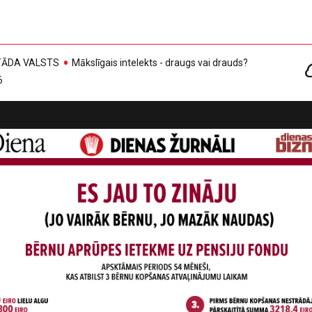
, TĀDA VALSTS
Mākslīgais intelekts - draugs vai drauds?
6