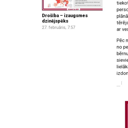
tieko
perso
Drošība – izaugsmes
plānā
dzinējspēks
tērēj
27. februāris, 7:57
ar ve
Pēc m
no pe
bērnu
sievi
lielā
izdom