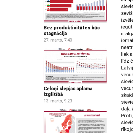
sievi
seviš
izvēl
iegūt
Bez produktivitātes būs
ir al
stagnācija
iemak
27. marts, 7:40
neatr
liek 
līdz 
Latvi
vecu
sievi
vecum
Cēloņi slēpjas aplamā
izglītībā
skaid
13. marts, 9:23
sievi
daļa 
Proti
sievi
rīkoj