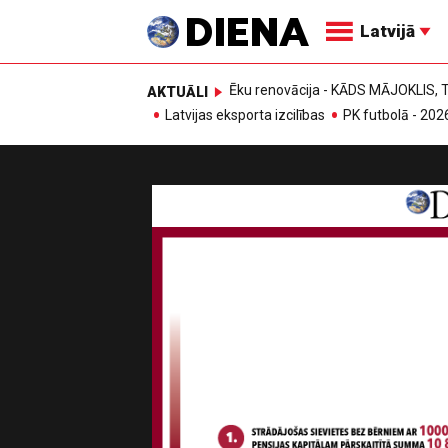
Latvijā
Ēku renovācija - KĀDS MĀJOKLIS
AKTUĀLI
Latvijas eksporta izcilības
PK futbolā - 202