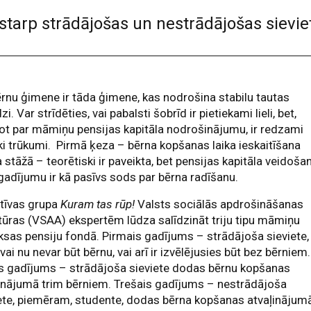
u starp strādājošas un nestrādājošas siev
rnu ģimene ir tāda ģimene, kas nodrošina stabilu tautas
zi. Var strīdēties, vai pabalsti šobrīd ir pietiekami lieli, bet,
ot par māmiņu pensijas kapitāla nodrošinājumu, ir redzami
ki trūkumi. Pirmā ķeza – bērna kopšanas laika ieskaitīšana
 stāžā – teorētiski ir paveikta, bet pensijas kapitāla veidoša
gadījumu ir kā pasīvs sods par bērna radīšanu.
atīvas grupa
Kuram tas rūp!
Valsts sociālās apdrošināšanas
ūras (VSAA) ekspertēm lūdza salīdzināt triju tipu māmiņu
sas pensiju fondā. Pirmais gadījums – strādājoša sieviete,
 vai nu nevar būt bērnu, vai arī ir izvēlējusies būt bez bērniem.
s gadījums – strādājoša sieviete dodas bērnu kopšanas
inājumā trim bērniem. Trešais gadījums – nestrādājoša
ete, piemēram, studente, dodas bērna kopšanas atvaļinājum