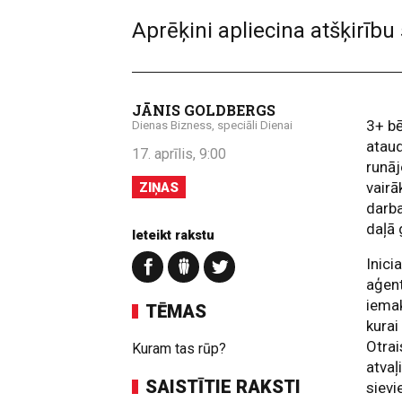
Aprēķini apliecina atšķirīb
JĀNIS GOLDBERGS
3+ bē
Dienas Bizness, speciāli Dienai
ataud
17. aprīlis, 9:00
runāj
vairā
ZIŅAS
darba
daļā 
Ieteikt rakstu
Inici
aģent
iemak
TĒMAS
kurai
Otrai
Kuram tas rūp?
atvaļ
SAISTĪTIE RAKSTI
sievi