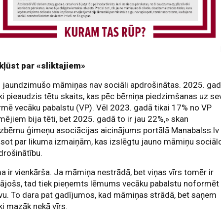
kļūst par «sliktajiem»
 jaundzimušo māmiņas nav sociāli apdrošinātas. 2025. ga
ki pieaudzis tētu skaits, kas pēc bērniņa piedzimšanas uz se
mē vecāku pabalstu (VP). Vēl 2023. gadā tikai 17% no VP
ējiem bija tēti, bet 2025. gadā to ir jau 22%,» skan
zbērnu ģimeņu asociācijas aicinājums portālā Manabalss.lv
sot par likuma izmaiņām, kas izslēgtu jauno māmiņu sociāl
rošinātību.
 ir vienkārša. Ja māmiņa nestrādā, bet viņas vīrs tomēr ir
dājošs, tad tiek pieņemts lēmums vecāku pabalstu noformēt
vu. To dara pat gadījumos, kad māmiņas strādā, bet saņem
ki mazāk nekā vīrs.