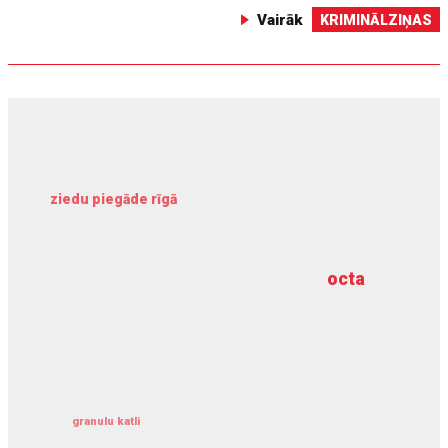
Vairāk
KRIMINĀLZIŅAS
ziedu piegāde rīgā
meliorācijas darbi
octa
dziļurbums
kravu apdrošināšana
granulu katli
siltumsūknis