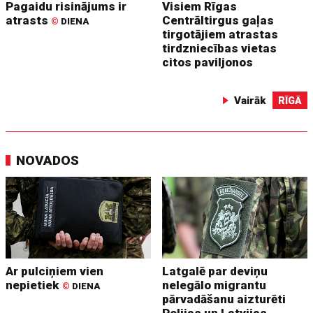
Pagaidu risinājums ir
Visiem Rīgas
atrasts
Centrāltirgus gaļas
©
DIENA
tirgotājiem atrastas
tirdzniecības vietas
citos paviljonos
Vairāk
RĪGĀ
NOVADOS
Ar pulciņiem vien
Latgalē par deviņu
nepietiek
nelegālo migrantu
©
DIENA
pārvadāšanu aizturēti