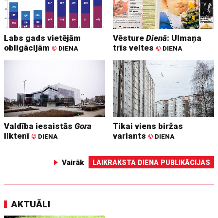
Labs gads vietējām
Vēsture
Dienā
: Ulmaņa
obligācijām
trīs veltes
©
DIENA
©
DIENA
Valdība iesaistās
Gora
Tikai viens biržas
liktenī
variants
©
DIENA
©
DIENA
Vairāk
LAIKRAKSTA DIENA PUBLIKĀCIJAS
AKTUĀLI