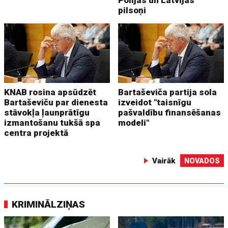
Polijas un Latvijas
pilsoņi
KNAB rosina apsūdzēt
Bartaševiča partija sola
Bartaševiču par dienesta
izveidot "taisnīgu
stāvokļa ļaunprātīgu
pašvaldību finansēšanas
izmantošanu tukšā spa
modeli"
centra projektā
Vairāk
NOVADOS
KRIMINĀLZIŅAS