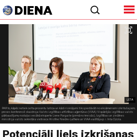
LETA
PAR to, kāpēc netiek celta procentu latiņa un kādi risinājumi tiks piedāvāti no eksāmeniem izkritušajiem,
preses konferencē skaidroja Valsts izglītības attīstības aģentūras (VIAA) Vispārējās izglītības valsts
pārbaudījumu nodaļas vecākā eksperte Liene Purgaile (pirmā no kreisās), Izglītības un zinātnes
ministrija valsts sekretāra vietniece Kristīne Niedre-Lathere un VIAA vadītāja p. i. Inta Ozola.
Potenciāli liels izkrišanas