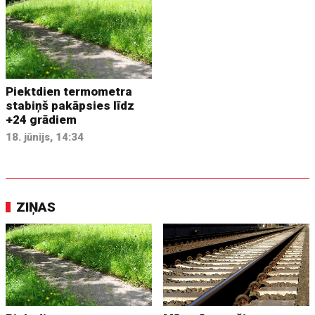
Piektdien termometra
stabiņš pakāpsies līdz
+24 grādiem
18. jūnijs, 14:34
ZIŅAS