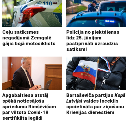
Ceļu satiksmes
Policija no piektdienas
negadījumā Zemgalē
līdz 25. jūnijam
gājis bojā motociklists
pastiprināti uzraudzīs
satiksmi
Apgabaltiesa atstāj
Bartaševiča partijas
Kopā
spēkā notiesājošu
Latvijai
valdes loceklis
spriedumu Rimšēvičam
apcietināts par ziņošanu
par viltota Covid-19
Krievijas dienestiem
sertifikāta iegādi