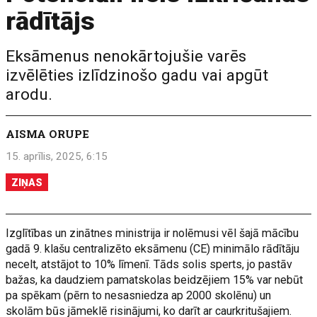
rādītājs
Eksāmenus nenokārtojušie varēs
izvēlēties izlīdzinošo gadu vai apgūt
arodu.
AISMA ORUPE
15. aprīlis, 2025, 6:15
ZIŅAS
Izglītības un zinātnes ministrija ir nolēmusi vēl šajā mācību
gadā 9. klašu centralizēto eksāmenu (CE) minimālo rādītāju
necelt, atstājot to 10% līmenī. Tāds solis sperts, jo pastāv
bažas, ka daudziem pamatskolas beidzējiem 15% var nebūt
pa spēkam (pērn to nesasniedza ap 2000 skolēnu) un
skolām būs jāmeklē risinājumi, ko darīt ar caurkritušajiem.