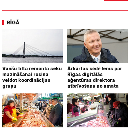
RĪGĀ
Vanšu tilta remonta seku
Ārkārtas sēdē lems par
mazināšanai rosina
Rīgas digitālās
veidot koordinācijas
aģentūras direktora
grupu
atbrīvošanu no amata