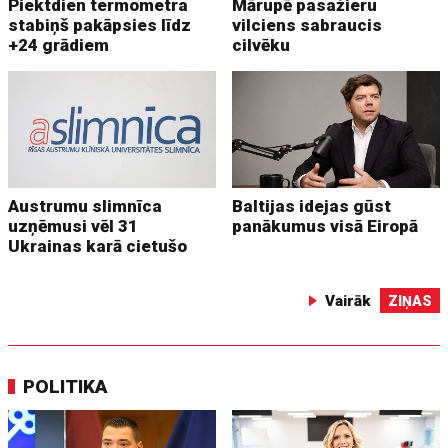
Piektdien termometra
Mārupē pasažieru
stabiņš pakāpsies līdz
vilciens sabraucis
+24 grādiem
cilvēku
Austrumu slimnīca
Baltijas idejas gūst
uzņēmusi vēl 31
panākumus visā Eiropā
Ukrainas karā cietušo
Vairāk
ZIŅAS
POLITIKA