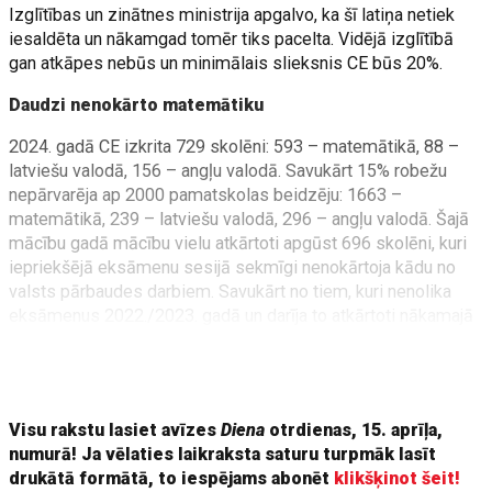
Izglītības un zinātnes ministrija apgalvo, ka šī latiņa netiek
iesaldēta un nākamgad tomēr tiks pacelta. Vidējā izglītībā
gan atkāpes nebūs un minimālais slieksnis CE būs 20%.
Daudzi nenokārto matemātiku
2024. gadā CE izkrita 729 skolēni: 593 – matemātikā, 88 –
latviešu valodā, 156 – angļu valodā. Savukārt 15% robežu
nepārvarēja ap 2000 pamatskolas beidzēju: 1663 –
matemātikā, 239 – latviešu valodā, 296 – angļu valodā. Šajā
mācību gadā mācību vielu atkārtoti apgūst 696 skolēni, kuri
iepriekšējā eksāmenu sesijā sekmīgi nenokārtoja kādu no
valsts pārbaudes darbiem. Savukārt no tiem, kuri nenolika
eksāmenus 2022./2023. gadā un darīja to atkārtoti nākamajā
mācību gadā, 13,2% atkal tos nenokārtoja, Izglītības un
zinātnes ministrijas preses konferencē norādīja ministrijas
valsts sekretāra vietniece Kristīne Niedre-Lathere.
Visu rakstu lasiet avīzes
Diena
otrdienas, 15. aprīļa,
numurā! Ja vēlaties laikraksta saturu turpmāk lasīt
drukātā formātā, to iespējams abonēt
klikšķinot šeit!