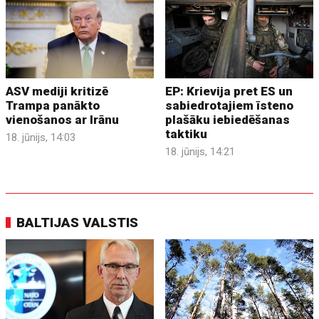
ASV mediji kritizē
EP: Krievija pret ES un
Trampa panākto
sabiedrotajiem īsteno
vienošanos ar Irānu
plašāku iebiedēšanas
taktiku
18. jūnijs, 14:03
18. jūnijs, 14:21
BALTIJAS VALSTIS