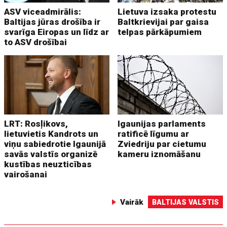
ASV viceadmirālis:
Lietuva izsaka protestu
Baltijas jūras drošība ir
Baltkrievijai par gaisa
svarīga Eiropas un līdz ar
telpas pārkāpumiem
to ASV drošībai
LRT: Rosļikovs,
Igaunijas parlaments
lietuvietis Kandrots un
ratificē līgumu ar
viņu sabiedrotie Igaunijā
Zviedriju par cietumu
savās valstīs organizē
kameru iznomāšanu
kustības neuzticības
vairošanai
Vairāk
BALTIJAS VALSTIS