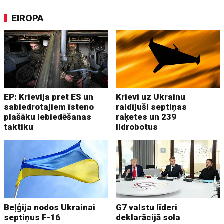
EIROPA
EP: Krievija pret ES un
Krievi uz Ukrainu
sabiedrotajiem īsteno
raidījuši septiņas
plašāku iebiedēšanas
raķetes un 239
taktiku
lidrobotus
Beļģija nodos Ukrainai
G7 valstu līderi
septiņus F-16
deklarācijā sola