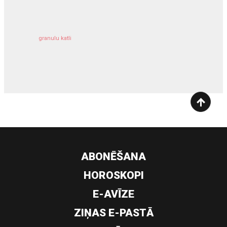
granulu katli
siltumsūknis
ABONĒŠANA
HOROSKOPI
E-AVĪZE
ZIŅAS E-PASTĀ