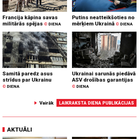
Francija kāpina savas
Putins neatteikšoties no
militārās spējas
mērķiem Ukrainā
©
DIENA
©
DIENA
Samitā paredz asus
Ukrainai sarunās piedāvā
strīdus par Ukrainu
ASV drošības garantijas
©
DIENA
©
DIENA
Vairāk
LAIKRAKSTA DIENA PUBLIKĀCIJAS
AKTUĀLI