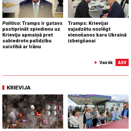
Politico
: Tramps ir gatavs
Tramps: Krievijai
pastiprināt spiedienu uz
vajadzētu noslēgt
Krieviju apmaiņā pret
vienošanos kara Ukrainā
sabiedroto palīdzību
izbeigšanai
saistībā ar Irānu
Vairāk
ASV
KRIEVIJA