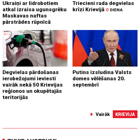
Ukraiņi ar lidrobotiem
Triecieni rada degvielas
atkal izraisa ugunsgrēku
krīzi Krievijā
©
DIENA
Maskavas naftas
pārstrādes rūpnīcā
Degvielas pārdošanas
Putins izsludina Valsts
ierobežojumi ieviesti
domes vēlēšanas 20.
vairāk nekā 50 Krievijas
septembrī
reģionos un okupētajās
teritorijās
Vairāk
KRIEVIJA