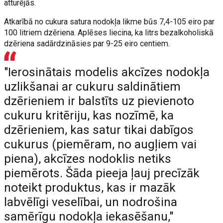
atturējās.
Atkarībā no cukura satura nodokļa likme būs 7,4-105 eiro par
100 litriem dzēriena. Aplēses liecina, ka litrs bezalkoholiskā
dzēriena sadārdzināsies par 9-25 eiro centiem.
"Ierosinātais modelis akcīzes nodokļa
uzlikšanai ar cukuru saldinātiem
dzērieniem ir balstīts uz pievienoto
cukuru kritēriju, kas nozīmē, ka
dzērieniem, kas satur tikai dabīgos
cukurus (piemēram, no augļiem vai
piena), akcīzes nodoklis netiks
piemērots. Šāda pieeja ļauj precīzāk
noteikt produktus, kas ir mazāk
labvēlīgi veselībai, un nodrošina
samērīgu nodokļa iekasēšanu,"