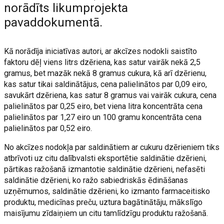
norādīts likumprojekta
pavaddokumentā.
Kā norādīja iniciatīvas autori, ar akcīzes nodokli saistīto
faktoru dēļ viens litrs dzēriena, kas satur vairāk nekā 2,5
gramus, bet mazāk nekā 8 gramus cukura, kā arī dzērienu,
kas satur tikai saldinātājus, cena palielinātos par 0,09 eiro,
savukārt dzēriena, kas satur 8 gramus vai vairāk cukura, cena
palielinātos par 0,25 eiro, bet viena litra koncentrāta cena
palielinātos par 1,27 eiro un 100 gramu koncentrāta cena
palielinātos par 0,52 eiro.
No akcīzes nodokļa par saldinātiem ar cukuru dzērieniem tiks
atbrīvoti uz citu dalībvalsti eksportētie saldinātie dzērieni,
pārtikas ražošanā izmantotie saldinātie dzērieni, nefasēti
saldinātie dzērieni, ko ražo sabiedriskās ēdināšanas
uzņēmumos, saldinātie dzērieni, ko izmanto farmaceitisko
produktu, medicīnas preču, uztura bagātinātāju, mākslīgo
maisījumu zīdaiņiem un citu tamlīdzīgu produktu ražošanā.