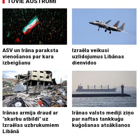
TUVIE AUSTRUMI
ASV un Irāna paraksta
Izraēla veikusi
vienošanos par kara
uzlidojumus Libānas
izbeigšanu
dienvidos
Irānas armija draud ar
Irānas valsts mediji ziņo
"skarbu atbildi" uz
par naftas tankkuģu
Izraēlas uzbrukumiem
kuģošanas atsākšanos
Libānā