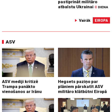
pastiprināt militāro
atbalstu Ukrainai
©
DIENA
Vairāk
EIROPA
ASV
ASV mediji kritizē
Hegsets paziņo par
Trampa panākto
plāniem pārskatīt ASV
vienošanos ar Irānu
militāro klātbūtni Eiropā