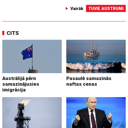
Vairāk
TUVIE AUSTRUMI
CITS
Austrālijā pērn
Pasaulē samazinās
samazinājusies
naftas cenas
imigrācija