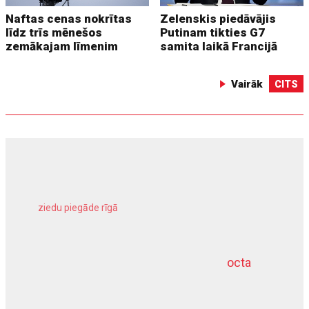
Naftas cenas nokrītas
Zelenskis piedāvājis
līdz trīs mēnešos
Putinam tikties G7
zemākajam līmenim
samita laikā Francijā
Vairāk
CITS
ziedu piegāde rīgā
meliorācijas darbi
octa
dziļurbums
kravu apdrošināšana