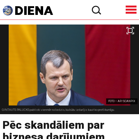
FOTO – AP/SCANPIX
GINTAUTS PALUCKS publiski vienmēr noliedzis, ka būtu izdarījis kaut ko pretlikumīgu.
Pēc skandāliem par
biznesa darījumiem