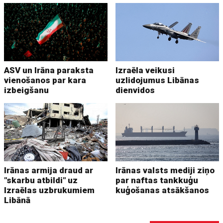
ASV un Irāna paraksta
Izraēla veikusi
vienošanos par kara
uzlidojumus Libānas
izbeigšanu
dienvidos
Irānas armija draud ar
Irānas valsts mediji ziņo
"skarbu atbildi" uz
par naftas tankkuģu
Izraēlas uzbrukumiem
kuģošanas atsākšanos
Libānā