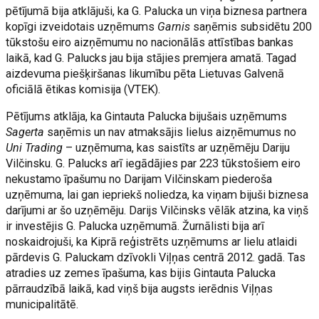
pētījumā bija atklājuši, ka G. Palucka un viņa biznesa partnera
kopīgi izveidotais uzņēmums
Garnis
saņēmis subsidētu 200
tūkstošu eiro aizņēmumu no nacionālās attīstības bankas
laikā, kad G. Palucks jau bija stājies premjera amatā. Tagad
aizdevuma piešķiršanas likumību pēta Lietuvas Galvenā
oficiālā ētikas komisija (VTEK).
Pētījums atklāja, ka Gintauta Palucka bijušais uzņēmums
Sagerta
saņēmis un nav atmaksājis lielus aizņēmumus no
Uni Trading
– uzņēmuma, kas saistīts ar uzņēmēju Dariju
Vilčinsku. G. Palucks arī iegādājies par 223 tūkstošiem eiro
nekustamo īpašumu no Darijam Vilčinskam piederoša
uzņēmuma, lai gan iepriekš noliedza, ka viņam bijuši biznesa
darījumi ar šo uzņēmēju. Darijs Vilčinsks vēlāk atzina, ka viņš
ir investējis G. Palucka uzņēmumā. Žurnālisti bija arī
noskaidrojuši, ka Kiprā reģistrēts uzņēmums ar lielu atlaidi
pārdevis G. Paluckam dzīvokli Viļņas centrā 2012. gadā. Tas
atradies uz zemes īpašuma, kas bijis Gintauta Palucka
pārraudzībā laikā, kad viņš bija augsts ierēdnis Viļņas
municipalitātē.