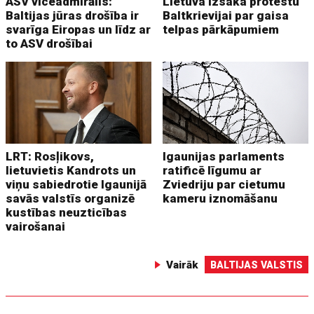
ASV viceadmirālis:
Lietuva izsaka protestu
Baltijas jūras drošība ir
Baltkrievijai par gaisa
svarīga Eiropas un līdz ar
telpas pārkāpumiem
to ASV drošībai
LRT: Rosļikovs,
Igaunijas parlaments
lietuvietis Kandrots un
ratificē līgumu ar
viņu sabiedrotie Igaunijā
Zviedriju par cietumu
savās valstīs organizē
kameru iznomāšanu
kustības neuzticības
vairošanai
Vairāk
BALTIJAS VALSTIS