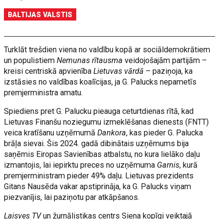
BALTIJAS VALSTIS
Turklāt trešdien viena no valdību kopā ar sociāldemokrātiem
un populistiem
Nemunas rītausma
veidojošajām partijām –
kreisi centriskā apvienība
Lietuvas vārdā
– paziņoja, ka
izstāsies no valdības koalīcijas, ja G. Palucks nepametīs
premjerministra amatu.
Spiediens pret G. Palucku pieauga ceturtdienas rītā, kad
Lietuvas Finanšu noziegumu izmeklēšanas dienests (FNTT)
veica kratīšanu uzņēmumā
Dankora
, kas pieder G. Palucka
brāļa sievai. Šis 2024. gadā dibinātais uzņēmums bija
saņēmis Eiropas Savienības atbalstu, no kura lielāko daļu
izmantojis, lai iepirktu preces no uzņēmuma
Garnis
, kurā
premjerministram pieder 49% daļu. Lietuvas prezidents
Gitans Nausēda vakar apstiprināja, ka G. Palucks viņam
piezvanījis, lai paziņotu par atkāpšanos.
Laisves TV
un žurnālistikas centrs Siena kopīgi veiktajā