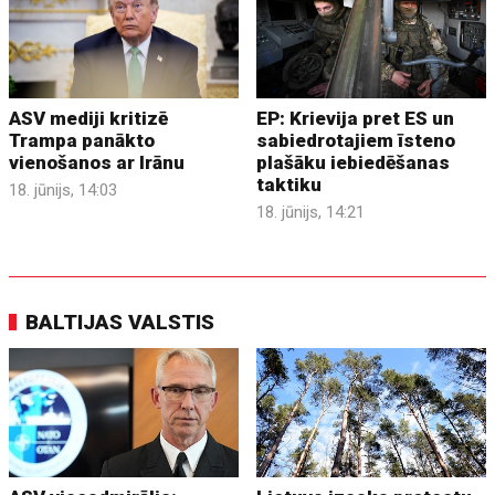
ASV mediji kritizē
EP: Krievija pret ES un
Trampa panākto
sabiedrotajiem īsteno
vienošanos ar Irānu
plašāku iebiedēšanas
taktiku
18. jūnijs, 14:03
18. jūnijs, 14:21
BALTIJAS VALSTIS