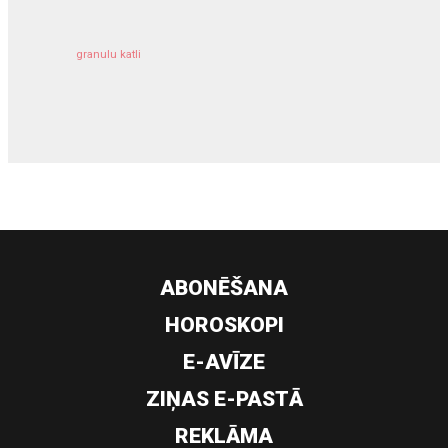
granulu katli
siltumsūknis
ABONĒŠANA
HOROSKOPI
E-AVĪZE
ZIŅAS E-PASTĀ
REKLĀMA