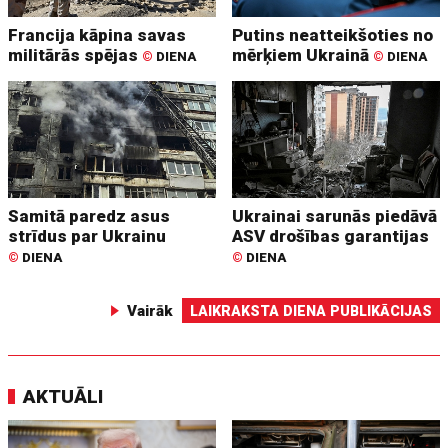
Francija kāpina savas
Putins neatteikšoties no
militārās spējas
mērķiem Ukrainā
©
DIENA
©
DIENA
Samitā paredz asus
Ukrainai sarunās piedāvā
strīdus par Ukrainu
ASV drošības garantijas
©
DIENA
©
DIENA
Vairāk
LAIKRAKSTA DIENA PUBLIKĀCIJAS
AKTUĀLI