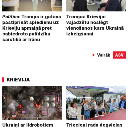
Politico
: Tramps ir gatavs
Tramps: Krievijai
pastiprināt spiedienu uz
vajadzētu noslēgt
Krieviju apmaiņā pret
vienošanos kara Ukrainā
sabiedroto palīdzību
izbeigšanai
saistībā ar Irānu
Vairāk
ASV
KRIEVIJA
Ukraiņi ar lidrobotiem
Triecieni rada degvielas