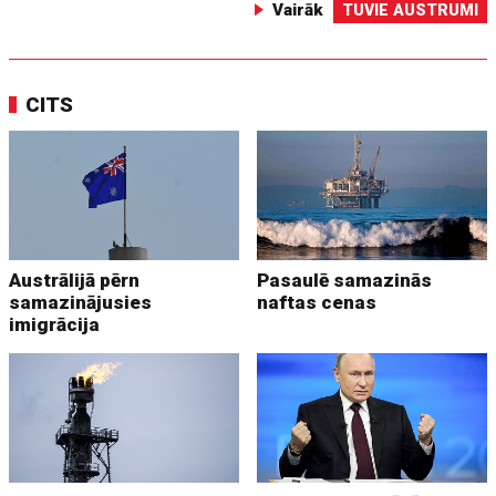
Vairāk
TUVIE AUSTRUMI
CITS
Austrālijā pērn
Pasaulē samazinās
samazinājusies
naftas cenas
imigrācija