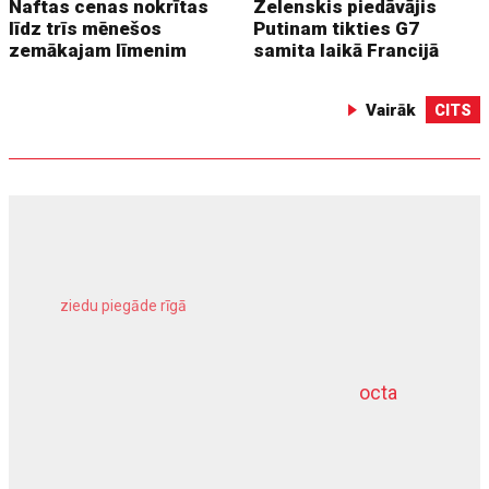
Naftas cenas nokrītas
Zelenskis piedāvājis
līdz trīs mēnešos
Putinam tikties G7
zemākajam līmenim
samita laikā Francijā
Vairāk
CITS
ziedu piegāde rīgā
meliorācijas darbi
octa
dziļurbums
kravu apdrošināšana