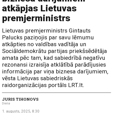
atkāpjas Lietuvas
premjerministrs
Lietuvas premjerministrs Gintauts
Palucks paziņojis par savu lēmumu
atkāpties no valdības vadītāja un
Sociāldemokrātu partijas priekšsēdētāja
amata pēc tam, kad sabiedrībā negatīvu
rezonansi izraisīja atklātībā parādījusies
informācija par viņa biznesa darījumiem,
vēsta Lietuvas sabiedriskās
raidorganizācijas portāls LRT.lt.
JURIS TIHONOVS
Diena
1. augusts, 2025, 8:30