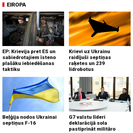
EIROPA
EP: Krievija pret ES un
Krievi uz Ukrainu
sabiedrotajiem īsteno
raidījuši septiņas
plašāku iebiedēšanas
raķetes un 239
taktiku
lidrobotus
Beļģija nodos Ukrainai
G7 valstu līderi
septiņus F-16
deklarācijā sola
pastiprināt militāro