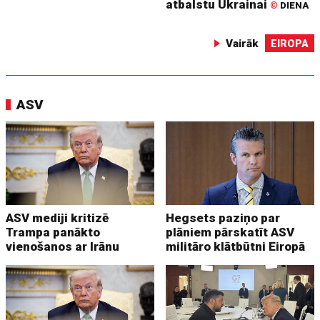
atbalstu Ukrainai
©
DIENA
Vairāk
EIROPA
ASV
ASV mediji kritizē
Hegsets paziņo par
Trampa panākto
plāniem pārskatīt ASV
vienošanos ar Irānu
militāro klātbūtni Eiropā