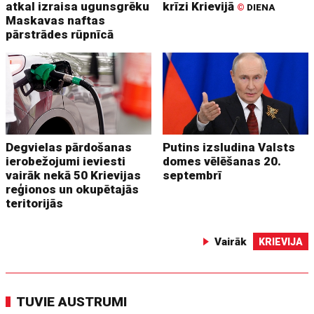
atkal izraisa ugunsgrēku
krīzi Krievijā
©
DIENA
Maskavas naftas
pārstrādes rūpnīcā
Degvielas pārdošanas
Putins izsludina Valsts
ierobežojumi ieviesti
domes vēlēšanas 20.
vairāk nekā 50 Krievijas
septembrī
reģionos un okupētajās
teritorijās
Vairāk
KRIEVIJA
TUVIE AUSTRUMI