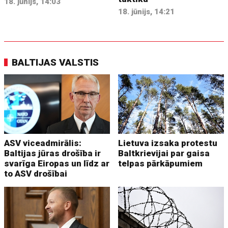
18. jūnijs, 14:03
18. jūnijs, 14:21
BALTIJAS VALSTIS
ASV viceadmirālis:
Lietuva izsaka protestu
Baltijas jūras drošība ir
Baltkrievijai par gaisa
svarīga Eiropas un līdz ar
telpas pārkāpumiem
to ASV drošībai