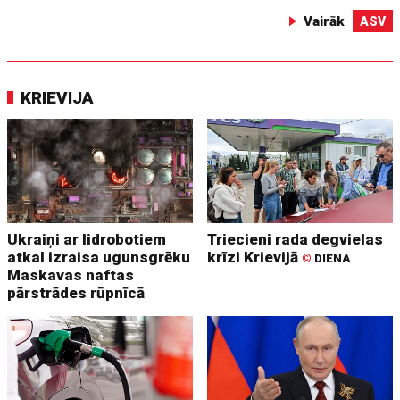
Vairāk
ASV
KRIEVIJA
Ukraiņi ar lidrobotiem
Triecieni rada degvielas
atkal izraisa ugunsgrēku
krīzi Krievijā
©
DIENA
Maskavas naftas
pārstrādes rūpnīcā