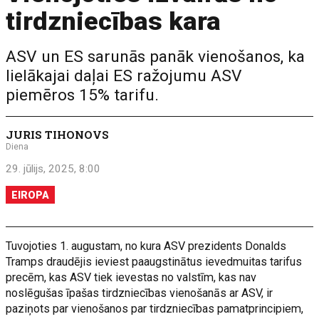
tirdzniecības kara
ASV un ES sarunās panāk vienošanos, ka
lielākajai daļai ES ražojumu ASV
piemēros 15% tarifu.
JURIS TIHONOVS
Diena
29. jūlijs, 2025, 8:00
EIROPA
Tuvojoties 1. augustam, no kura ASV prezidents Donalds
Tramps draudējis ieviest paaugstinātus ievedmuitas tarifus
precēm, kas ASV tiek ievestas no valstīm, kas nav
noslēgušas īpašas tirdzniecības vienošanās ar ASV, ir
paziņots par vienošanos par tirdzniecības pamatprincipiem,