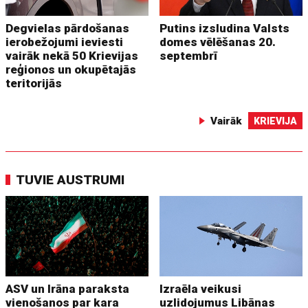
Degvielas pārdošanas
Putins izsludina Valsts
ierobežojumi ieviesti
domes vēlēšanas 20.
vairāk nekā 50 Krievijas
septembrī
reģionos un okupētajās
teritorijās
Vairāk
KRIEVIJA
TUVIE AUSTRUMI
ASV un Irāna paraksta
Izraēla veikusi
vienošanos par kara
uzlidojumus Libānas