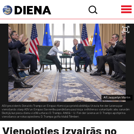
AP, Jacquelyn Martin
ASV prezidents Donalds Tramps un Eiropas Komisijas priekšsēdētāja Urzula fon der Leiena par
vienošanās starp ASV un Eiropas Savienību panākšanu paziņoja svētdienas vakarā pēc abu sarunām
Skotijā, kur piecu dienu vizītē uzturas D. Tramps. Attēlā – U. Fon der Leiena un D. Tramps apstiprina
vienošanos ar rokasspiedienu D. Trampa golfa klubā Tērnberi.
Vienojoties izvairās no