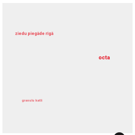
ziedu piegāde rīgā
meliorācijas darbi
octa
dziļurbums
kravu apdrošināšana
granulu katli
siltumsūknis