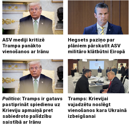
ASV mediji kritizē
Hegsets paziņo par
Trampa panākto
plāniem pārskatīt ASV
vienošanos ar Irānu
militāro klātbūtni Eiropā
Politico
: Tramps ir gatavs
Tramps: Krievijai
pastiprināt spiedienu uz
vajadzētu noslēgt
Krieviju apmaiņā pret
vienošanos kara Ukrainā
sabiedroto palīdzību
izbeigšanai
saistībā ar Irānu