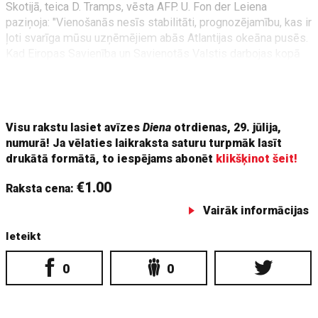
Skotijā, teica D. Tramps, vēsta AFP. U. Fon der Leiena
paziņoja: "Vienošanās nesīs stabilitāti, prognozējamību, kas ir
ļoti svarīga mūsu uzņēmējiem abās Atlantijas okeāna pusēs.
Kad Eiropas Savienība un Savienotās Valstis darbojas kopā
kā partneri, ieguvumi ir reāli." ASV un ES preču un
pakalpojumu tirdzniecības apjoms gadā sasniedz 1,9 triljonus
ASV dolāru.
Visu rakstu lasiet avīzes
Diena
otrdienas, 29. jūlija,
numurā! Ja vēlaties laikraksta saturu turpmāk lasīt
drukātā formātā, to iespējams abonēt
klikšķinot šeit!
€1.00
Raksta cena:
Vairāk informācijas
Ieteikt
0
0