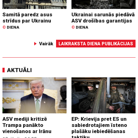
Samitā paredz asus
Ukrainai sarunās piedāvā
strīdus par Ukrainu
ASV drošības garantijas
©
DIENA
©
DIENA
Vairāk
LAIKRAKSTA DIENA PUBLIKĀCIJAS
AKTUĀLI
ASV mediji kritizē
EP: Krievija pret ES un
Trampa panākto
sabiedrotajiem īsteno
vienošanos ar Irānu
plašāku iebiedēšanas
taktiku