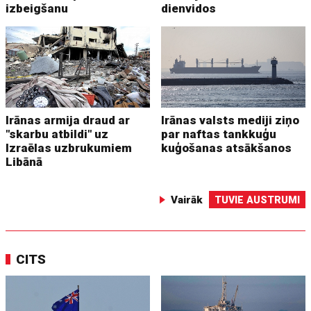
izbeigšanu
dienvidos
Irānas armija draud ar
Irānas valsts mediji ziņo
"skarbu atbildi" uz
par naftas tankkuģu
Izraēlas uzbrukumiem
kuģošanas atsākšanos
Libānā
Vairāk
TUVIE AUSTRUMI
CITS