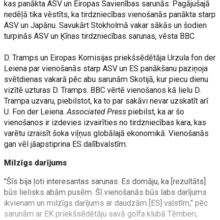
kas panākta ASV un Eiropas Savienības sarunās. Pagājušajā
nedēļā tika vēstīts, ka tirdzniecības vienošanās panākta starp
ASV un Japānu. Savukārt Stokholmā vakar sākās un šodien
turpinās ASV un Ķīnas tirdzniecības sarunas, vēsta BBC.
D. Tramps un Eiropas Komisijas priekšsēdētāja Urzula fon der
Leiena par vienošanās starp ASV un ES panākšanu paziņoja
svētdienas vakarā pēc abu sarunām Skotijā, kur piecu dienu
vizītē uzturas D. Tramps. BBC vērtē vienošanos kā lielu D.
Trampa uzvaru, piebilstot, ka to par sakāvi nevar uzskatīt arī
U. Fon der Leiena.
Associated Press
piebilst, ka ar šo
vienošanos ir izdevies izvairīties no tirdzniecības kara, kas
varētu izraisīt šoka viļņus globālajā ekonomikā. Vienošanās
gan vēl jāapstiprina ES dalībvalstīm.
Milzīgs darījums
"Šīs bija ļoti interesantas sarunas. Es domāju, ka [rezultāts]
būs lielisks abām pusēm. Šī vienošanās būs labs darījums
ikvienam un milzīgs darījums ar daudzām [ES] valstīm," pēc
sarunām ar EK priekšsēdētāju savā golfa klubā Tērnberi,