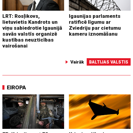
LRT: Rosļikovs,
Igaunijas parlaments
lietuvietis Kandrots un
ratificē līgumu ar
viņu sabiedrotie Igaunijā
Zviedriju par cietumu
savās valstīs organizē
kameru iznomāšanu
kustības neuzticības
vairošanai
Vairāk
BALTIJAS VALSTIS
EIROPA