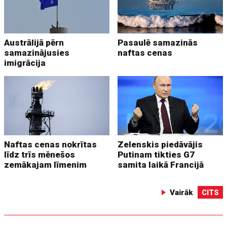
Austrālijā pērn
Pasaulē samazinās
samazinājusies
naftas cenas
imigrācija
Naftas cenas nokrītas
Zelenskis piedāvājis
līdz trīs mēnešos
Putinam tikties G7
zemākajam līmenim
samita laikā Francijā
Vairāk
CITS