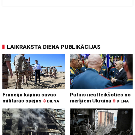
LAIKRAKSTA DIENA PUBLIKĀCIJAS
Francija kāpina savas
Putins neatteikšoties no
militārās spējas
mērķiem Ukrainā
©
DIENA
©
DIENA