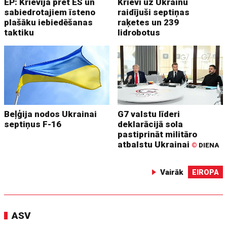
EP: Krievija pret ES un
Krievi uz Ukrainu
sabiedrotajiem īsteno
raidījuši septiņas
plašāku iebiedēšanas
raķetes un 239
taktiku
lidrobotus
Beļģija nodos Ukrainai
G7 valstu līderi
septiņus F-16
deklarācijā sola
pastiprināt militāro
atbalstu Ukrainai
©
DIENA
Vairāk
EIROPA
ASV