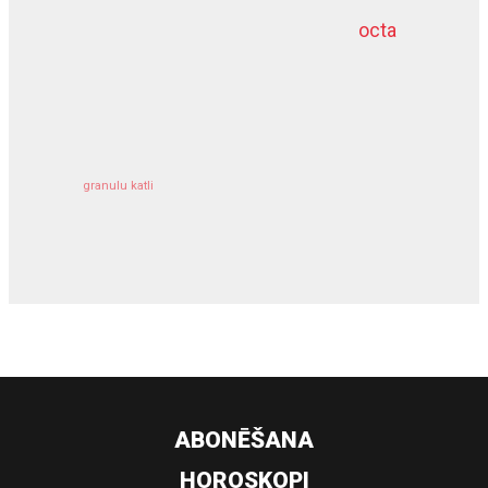
octa
dziļurbums
kravu apdrošināšana
granulu katli
siltumsūknis
ABONĒŠANA
HOROSKOPI