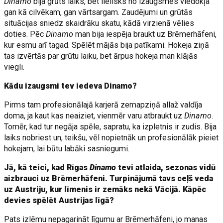
Dinamo
bija grūts laiks, bet lielisks no izaugsmes viedokļa
gan kā cilvēkam, gan vārtsargam. Zaudējumi un grūtās
situācijas sniedz skaidrāku skatu, kādā virzienā vēlies
doties. Pēc
Dinamo
man bija iespēja braukt uz Brēmerhāfeni,
kur esmu arī tagad. Spēlēt mājās bija patīkami. Hokeja ziņā
tas izvērtās par grūtu laiku, bet ārpus hokeja man klājās
viegli.
Kādu izaugsmi tev iedeva Dinamo?
Pirms tam profesionālajā karjerā zemapziņā allaž valdīja
doma, ja kaut kas neaiziet, vienmēr varu atbraukt uz
Dinamo
.
Tomēr, kad tur negāja spēle, sapratu, ka izpletnis ir zudis. Bija
laiks nobriest un, teikšu, vēl nopietnāk un profesionālāk pieiet
hokejam, lai būtu labāki sasniegumi.
Jā, kā teici, kad Rīgas
Dinamo
tevi atlaida, sezonas vidū
aizbrauci uz Brēmerhāfeni. Turpinājumā tavs ceļš veda
uz Austriju, kur līmenis ir zemāks nekā Vācijā. Kāpēc
devies spēlēt Austrijas līgā?
Pats izlēmu nepagarināt līgumu ar Brēmerhāfeni, jo manas