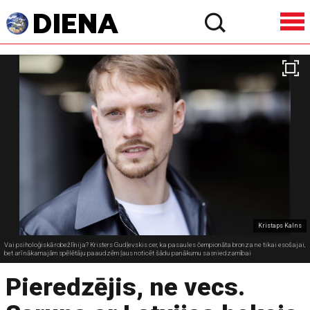
Kristaps Kalns
Vai psiholoģiskā robežlīnija? Kristers Gudļevskis cer, ka pasaules čempionāta bronza ne tikai esošajai,
bet arī nākamajām spēlētāju paaudzēm ļaus noticēt šādu panākumu sasniedzamībai
Pieredzējis, ne vecs.