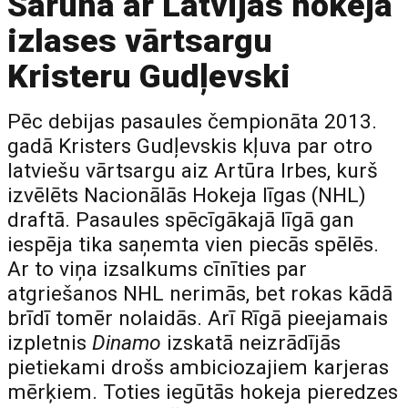
Saruna ar Latvijas hokeja
izlases vārtsargu
Kristeru Gudļevski
Pēc debijas pasaules čempionāta 2013.
gadā Kristers Gudļevskis kļuva par otro
latviešu vārtsargu aiz Artūra Irbes, kurš
izvēlēts Nacionālās Hokeja līgas (NHL)
draftā. Pasaules spēcīgākajā līgā gan
iespēja tika saņemta vien piecās spēlēs.
Ar to viņa izsalkums cīnīties par
atgriešanos NHL nerimās, bet rokas kādā
brīdī tomēr nolaidās. Arī Rīgā pieejamais
izpletnis
Dinamo
izskatā neizrādījās
pietiekami drošs ambiciozajiem karjeras
mērķiem. Toties iegūtās hokeja pieredzes