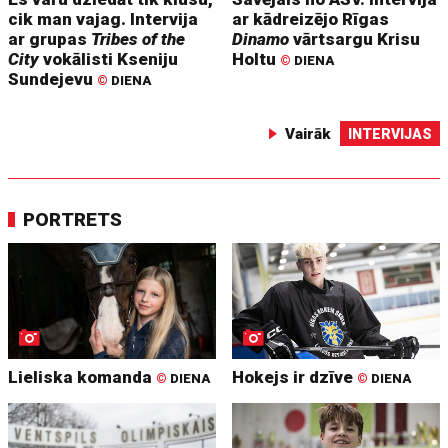
cik man vajag. Intervija
ar kādreizējo Rīgas
ar grupas
Tribes of the
Dinamo
vārtsargu Krisu
City
vokālisti Kseniju
Holtu
©
DIENA
Sundejevu
©
DIENA
Vairāk
INTERVIJAS
PORTRETS
Lieliska komanda
Hokejs ir dzīve
©
DIENA
©
DIENA