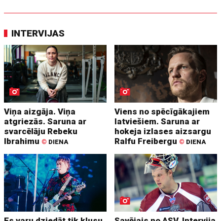
INTERVIJAS
Viņa aizgāja. Viņa
Viens no spēcīgākajiem
atgriezās. Saruna ar
latviešiem. Saruna ar
svarcēlāju Rebeku
hokeja izlases aizsargu
Ibrahimu
Ralfu Freibergu
©
DIENA
©
DIENA
Es varu dziedāt tik klusu,
Savējais no ASV. Intervija