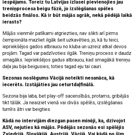
iespējams. Toreiz tu Latvijas izlasei pievienojies jau
treniņprocesa beigu fāzē, jo izslēgšanas spēles
beidzās finālos. Kā ir būt mājās agrāk, nekā pēdējā laikā
ierasts?
Mājās vienmēr patīkami atgriezties, nav slikti arī pirms
čempionāta mazliet ilgāk šeit uzkavēties, jo, kā tu teici,
iepriekšējos gados atbraucu no kluba un uzreiz atkal devos
projām. Tagad var padzīvoties ilgāk. Treniņu process ir daudz
smagāks. Iepriekšējos gadus atbraucu, kad smagākā treniņu
daļa jau bija beigusies, toties tagad eju tai cauri.
Sezonas noslēgums Vācijā noteikti nesanāca, kā
iecerēts. Izstājāties jau ceturtdaļfinālā.
Sezona bija laba, bet play-off sacensībās, protams, gribējās
tikt tālāk. Ja neaiziet vienā vai divās spēlēs, izslēgšanas
turnīrs ātri var beigties.
Kādā no intervijām diezgan pasen minēji, ka, dzīvojot
ASV, nejuties kā mājās. Pēdējās sezonās esi spēlējis
Zviedrijā, Slovākijā, Austrijā, Vācijā. Vai kādā no šīm