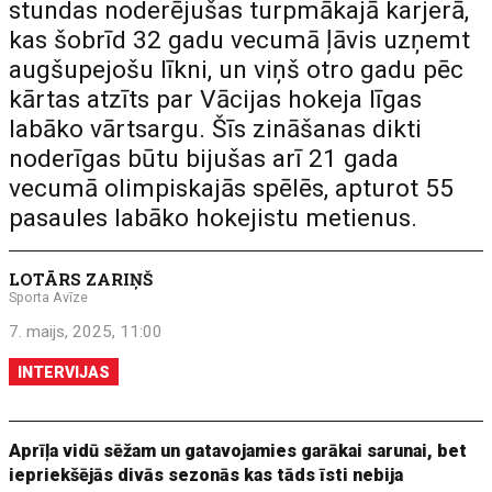
stundas noderējušas turpmākajā karjerā,
kas šobrīd 32 gadu vecumā ļāvis uzņemt
augšupejošu līkni, un viņš otro gadu pēc
kārtas atzīts par Vācijas hokeja līgas
labāko vārtsargu. Šīs zināšanas dikti
noderīgas būtu bijušas arī 21 gada
vecumā olimpiskajās spēlēs, apturot 55
pasaules labāko hokejistu metienus.
LOTĀRS ZARIŅŠ
Sporta Avīze
7. maijs, 2025, 11:00
INTERVIJAS
Aprīļa vidū sēžam un gatavojamies garākai sarunai, bet
iepriekšējās divās sezonās kas tāds īsti nebija