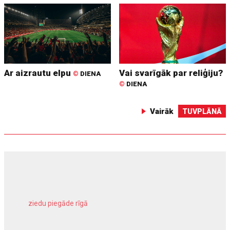
Ar aizrautu elpu
Vai svarīgāk par reliģiju?
©
DIENA
©
DIENA
Vairāk
TUVPLĀNĀ
ziedu piegāde rīgā
meliorācijas darbi