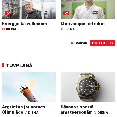
Enerģija kā vulkānam
Motivācijas netrūkst
©
DIENA
©
DIENA
Vairāk
PORTRETS
TUVPLĀNĀ
Atgriežas jaunatnes
Dāvanas sportā
Olimpiāde
amatpersonām
©
DIENA
©
DIENA