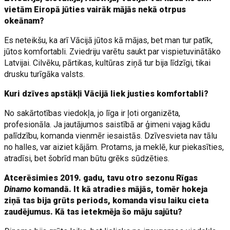
vietām Eiropā jūties vairāk mājās nekā otrpus
okeānam?
Es neteikšu, ka arī Vācijā jūtos kā mājas, bet man tur patīk,
jūtos komfortabli. Zviedriju varētu saukt par vispietuvinātāko
Latvijai. Cilvēku, pārtikas, kultūras ziņā tur bija līdzīgi, tikai
drusku turīgāka valsts.
Kuri dzīves apstākļi Vācijā liek justies komfortabli?
No sakārtotības viedokļa, jo līga ir ļoti organizēta,
profesionāla. Ja jautājumos saistībā ar ģimeni vajag kādu
palīdzību, komanda vienmēr iesaistās. Dzīvesvieta nav tālu
no halles, var aiziet kājām. Protams, ja meklē, kur piekasīties,
atradīsi, bet šobrīd man būtu grēks sūdzēties.
Atcerēsimies 2019. gadu, tavu otro sezonu Rīgas
Dinamo
komandā. It kā atradies mājās, tomēr hokeja
ziņā tas bija grūts periods, komanda visu laiku cieta
zaudējumus. Kā tas ietekmēja šo māju sajūtu?