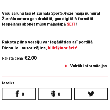
kādu traumu vai ko citu pēkšņu.
Visu sarunu lasiet žurnāla
Sporta Avīze
maija numurā!
Žurnāla saturu gan drukātā, gan digitālā formātā
iespējams abonēt mūsu mājaslapā
ŠEIT
!
Raksta pilno versiju var iegādāties arī portālā
Diena.lv - autorizējies,
klikšķinot šeit!
€2.00
Raksta cena:
Vairāk informācijas
Ieteikt
0
0