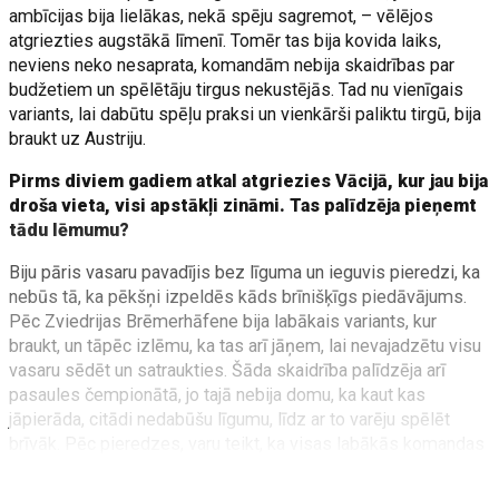
ambīcijas bija lielākas, nekā spēju sagremot, – vēlējos
atgriezties augstākā līmenī. Tomēr tas bija kovida laiks,
neviens neko nesaprata, komandām nebija skaidrības par
budžetiem un spēlētāju tirgus nekustējās. Tad nu vienīgais
variants, lai dabūtu spēļu praksi un vienkārši paliktu tirgū, bija
braukt uz Austriju.
Pirms diviem gadiem atkal atgriezies Vācijā, kur jau bija
droša vieta, visi apstākļi zināmi. Tas palīdzēja pieņemt
tādu lēmumu?
Biju pāris vasaru pavadījis bez līguma un ieguvis pieredzi, ka
nebūs tā, ka pēkšņi izpeldēs kāds brīnišķīgs piedāvājums.
Pēc Zviedrijas Brēmerhāfene bija labākais variants, kur
braukt, un tāpēc izlēmu, ka tas arī jāņem, lai nevajadzētu visu
vasaru sēdēt un satraukties. Šāda skaidrība palīdzēja arī
pasaules čempionātā, jo tajā nebija domu, ka kaut kas
jāpierāda, citādi nedabūšu līgumu, līdz ar to varēju spēlēt
brīvāk. Pēc pieredzes, varu teikt, ka visas labākās komandas
līgumus ar saviem spēlētājiem saslēdz ļoti agri. Lai
parādītos kāds variants, jācer uz veiksmi loterijā – jāgaida uz