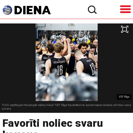
VEF Rīga
TUVU septītajam titulam pēc kārtas tikuši "VEF Rīga" basketbolisti, kuriem nepieciešama vēl tikai viena
uzvara.
Favorīti noliec svaru