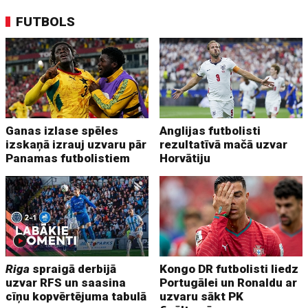
FUTBOLS
Ganas izlase spēles
Anglijas futbolisti
izskaņā izrauj uzvaru pār
rezultatīvā mačā uzvar
Panamas futbolistiem
Horvātiju
Riga
spraigā derbijā
Kongo DR futbolisti liedz
uzvar RFS un saasina
Portugālei un Ronaldu ar
cīņu kopvērtējuma tabulā
uzvaru sākt PK