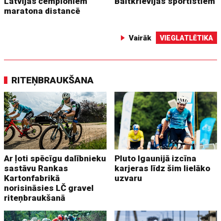
Latvijas čempioniem
Baltkrievijas sportistiem
maratona distancē
Vairāk
VIEGLATLĒTIKA
RITEŅBRAUKŠANA
Ar ļoti spēcīgu dalībnieku
Pluto Igaunijā izcīna
sastāvu Rankas
karjeras līdz šim lielāko
Kartonfabrikā
uzvaru
norisināsies LČ gravel
riteņbraukšanā