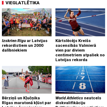
VIEGLATLĒTIKA
Izskrien Rīgu
ar Latvijas
Kārtslēcējs Kreišs
rekordistiem un 2000
sacensībās Valmierā
dalībniekiem
vien par diviem
centimetriem atpaliek no
Latvijas rekorda
Bērziņš un Kļučņika
World Athletics
neatcels
Rīgas maratonā kļūst par
diskvalifikāciju