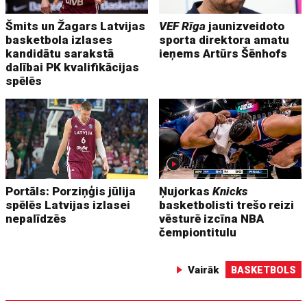
Šmits un Žagars Latvijas
VEF Rīga
jaunizveidoto
basketbola izlases
sporta direktora amatu
kandidātu sarakstā
ieņems Artūrs Šēnhofs
dalībai PK kvalifikācijas
spēlēs
Portāls: Porziņģis jūlija
Ņujorkas
Knicks
spēlēs Latvijas izlasei
basketbolisti trešo reizi
nepalīdzēs
vēsturē izcīna NBA
čempiontitulu
Vairāk
BASKETBOLS