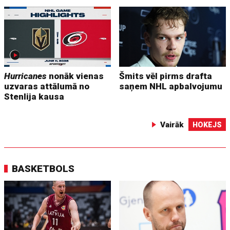
Hurricanes
nonāk vienas
Šmits vēl pirms drafta
uzvaras attālumā no
saņem NHL apbalvojumu
Stenlija kausa
Vairāk
HOKEJS
BASKETBOLS