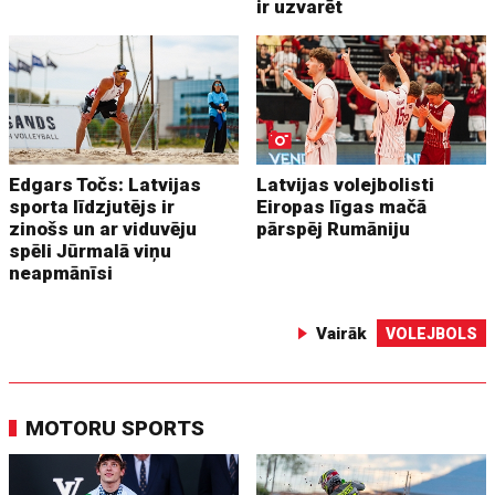
ir uzvarēt
Edgars Točs: Latvijas
Latvijas volejbolisti
sporta līdzjutējs ir
Eiropas līgas mačā
zinošs un ar viduvēju
pārspēj Rumāniju
spēli Jūrmalā viņu
neapmānīsi
Vairāk
VOLEJBOLS
MOTORU SPORTS