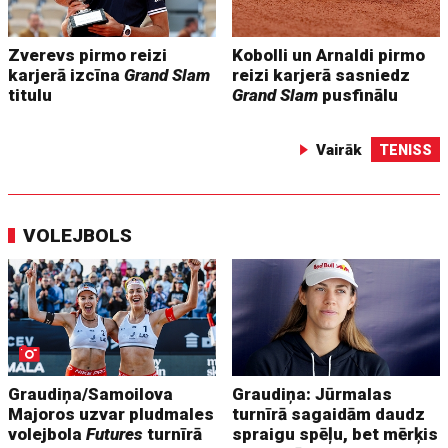
Zverevs pirmo reizi
Kobolli un Arnaldi pirmo
karjerā izcīna
Grand Slam
reizi karjerā sasniedz
titulu
Grand Slam
pusfinālu
Vairāk
TENISS
VOLEJBOLS
Graudiņa/Samoilova
Graudiņa: Jūrmalas
Majoros uzvar pludmales
turnīrā sagaidām daudz
volejbola
Futures
turnīrā
spraigu spēļu, bet mērķis