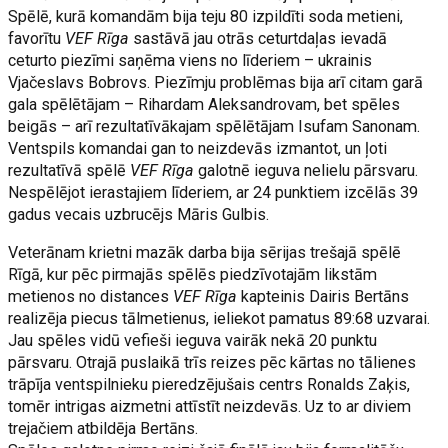
Spēlē, kurā komandām bija teju 80 izpildīti soda metieni,
favorītu
VEF Rīga
sastāvā jau otrās ceturtdaļas ievadā
ceturto piezīmi saņēma viens no līderiem – ukrainis
Vjačeslavs Bobrovs. Piezīmju problēmas bija arī citam garā
gala spēlētājam – Rihardam Aleksandrovam, bet spēles
beigās – arī rezultatīvākajam spēlētājam Isufam Sanonam.
Ventspils komandai gan to neizdevās izmantot, un ļoti
rezultatīvā spēlē
VEF Rīga
galotnē ieguva nelielu pārsvaru.
Nespēlējot ierastajiem līderiem, ar 24 punktiem izcēlās 39
gadus vecais uzbrucējs Māris Gulbis.
Veterānam krietni mazāk darba bija sērijas trešajā spēlē
Rīgā, kur pēc pirmajās spēlēs piedzīvotajām likstām
metienos no distances
VEF Rīga
kapteinis Dairis Bertāns
realizēja piecus tālmetienus, ieliekot pamatus 89:68 uzvarai.
Jau spēles vidū vefieši ieguva vairāk nekā 20 punktu
pārsvaru. Otrajā puslaikā trīs reizes pēc kārtas no tālienes
trāpīja ventspilnieku pieredzējušais centrs Ronalds Zaķis,
tomēr intrigas aizmetni attīstīt neizdevās. Uz to ar diviem
trejačiem atbildēja Bertāns.