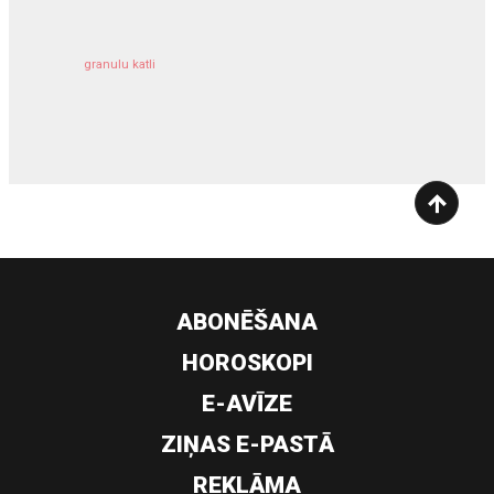
granulu katli
siltumsūknis
ABONĒŠANA
HOROSKOPI
E-AVĪZE
ZIŅAS E-PASTĀ
REKLĀMA