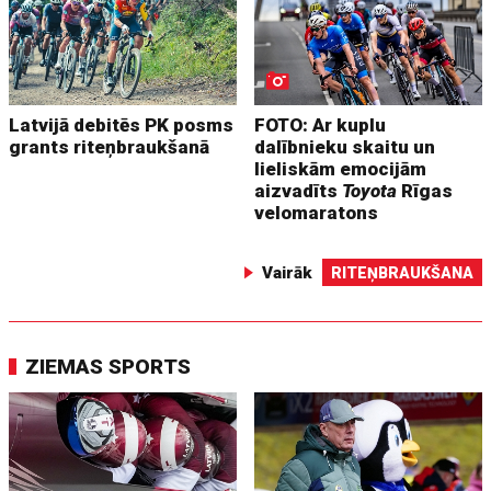
Latvijā debitēs PK posms
FOTO: Ar kuplu
grants riteņbraukšanā
dalībnieku skaitu un
lieliskām emocijām
aizvadīts
Toyota
Rīgas
velomaratons
Vairāk
RITEŅBRAUKŠANA
ZIEMAS SPORTS