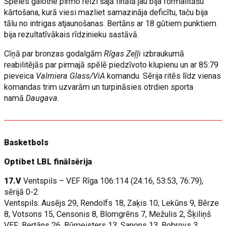
Spēles galotne pirmo reizi šajā finālā jau bija formalitāšu
kārtošana, kurā viesi mazliet samazināja deficītu, taču bija
tālu no intrigas atjaunošanas. Bertāns ar 18 gūtiem punktiem
bija rezultatīvākais rīdzinieku sastāvā.
Cīņā par bronzas godalgām
Rīgas Zeļļi
izbraukumā
reabilitējās par pirmajā spēlē piedzīvoto klupienu un ar 85:79
pieveica
Valmiera Glass/ViA
komandu. Sērija ritēs līdz vienas
komandas trim uzvarām un turpināsies otrdien sporta
namā
Daugava
.
Basketbols
Optibet LBL finālsērija
17.V
Ventspils – VEF Rīga 106:114 (24:16, 53:53, 76:79),
sērijā 0-2
Ventspils: Ausējs 29, Rendolfs 18, Zaķis 10, Lekūns 9, Bērze
8; Votsons 15, Censonis 8, Blomgrēns 7, Mežulis 2, Šķiliņš
VEF: Bertāns 26, Būmeisters 13, Sanons 13, Bobrovs 3,