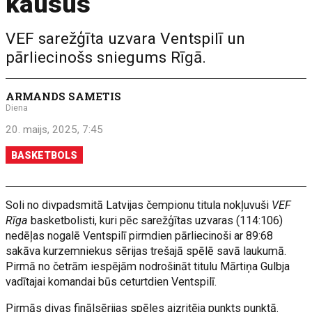
kausus
VEF sarežģīta uzvara Ventspilī un
pārliecinošs sniegums Rīgā.
ARMANDS SAMETIS
Diena
20. maijs, 2025, 7:45
BASKETBOLS
Soli no divpadsmitā Latvijas čempionu titula nokļuvuši
VEF
Rīga
basketbolisti, kuri pēc sarežģītas uzvaras (114:106)
nedēļas nogalē Ventspilī pirmdien pārliecinoši ar 89:68
sakāva kurzemniekus sērijas trešajā spēlē savā laukumā.
Pirmā no četrām iespējām nodrošināt titulu Mārtiņa Gulbja
vadītajai komandai būs ceturtdien Ventspilī.
Pirmās divas finālsērijas spēles aizritēja punkts punktā.