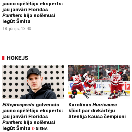
jauno spēlētāju eksperts:
jau janvārī Floridas
Panthers
bija nolēmusi
iegūt Šmitu
18. jūnijs, 13:40
HOKEJS
Eliteprospects
galvenais
Karolīnas
Hurricanes
jauno spēlētāju eksperts:
kļūst par divkārtēju
jau janvārī Floridas
Stenlija kausa čempioni
Panthers
bija nolēmusi
iegūt Šmitu
©
DIENA