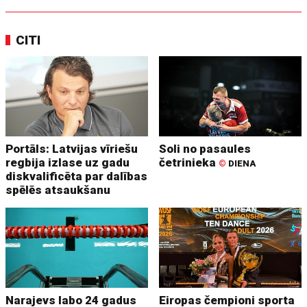
CITI
Portāls: Latvijas vīriešu
Soli no pasaules
regbija izlase uz gadu
četrinieka
©
DIENA
diskvalificēta par dalības
spēlēs atsaukšanu
Narajevs labo 24 gadus
Eiropas čempioni sporta