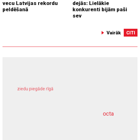
vecu Latvijas rekordu
dejās: Lielākie
peldēšanā
konkurenti bijām paši
sev
Vairāk
CITI
ziedu piegāde rīgā
meliorācijas darbi
octa
dziļurbums
kravu apdrošināšana