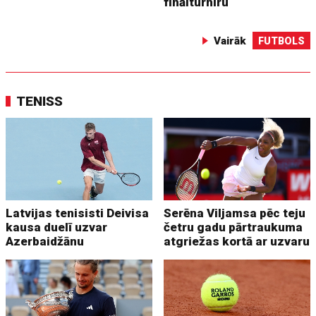
finālturnīru
Vairāk
FUTBOLS
TENISS
Latvijas tenisisti Deivisa
Serēna Viljamsa pēc teju
kausa duelī uzvar
četru gadu pārtraukuma
Azerbaidžānu
atgriežas kortā ar uzvaru