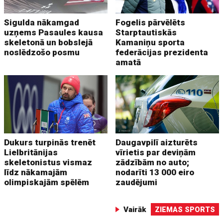
Sigulda nākamgad
Fogelis pārvēlēts
uzņems Pasaules kausa
Starptautiskās
skeletonā un bobslejā
Kamaniņu sporta
noslēdzošo posmu
federācijas prezidenta
amatā
Dukurs turpinās trenēt
Daugavpilī aizturēts
Lielbritānijas
vīrietis par deviņām
skeletonistus vismaz
zādzībām no auto;
līdz nākamajām
nodarīti 13 000 eiro
olimpiskajām spēlēm
zaudējumi
Vairāk
ZIEMAS SPORTS