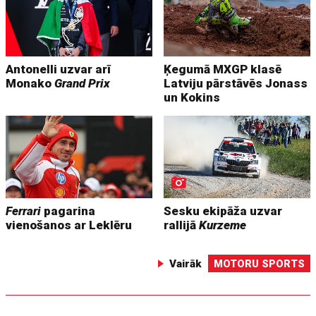
Antonelli uzvar arī
Ķegumā MXGP klasē
Monako
Grand Prix
Latviju pārstāvēs Jonass
un Kokins
Ferrari
pagarina
Sesku ekipāža uzvar
vienošanos ar Leklēru
rallijā
Kurzeme
Vairāk
MOTORU SPORTS