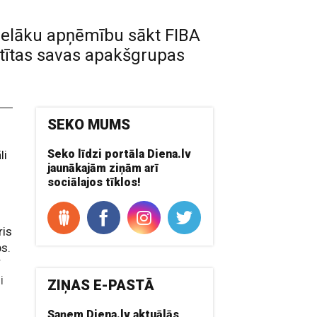
lielāku apņēmību sākt FIBA
itītas savas apakšgrupas
SEKO MUMS
Seko līdzi portāla Diena.lv
li
jaunākajām ziņām arī
sociālajos tīklos!
c
ris
ps.
T
i
ZIŅAS E-PASTĀ
Saņem Diena.lv aktuālās