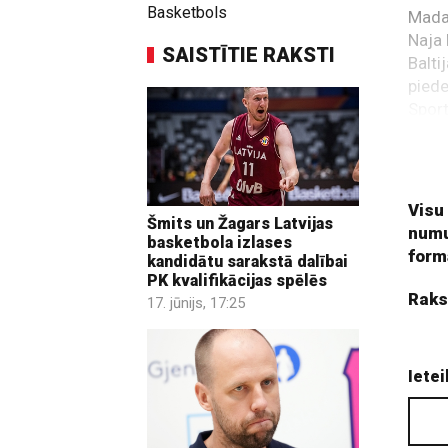
Basketbols
Madar
Naja
SAISTĪTIE RAKSTI
Balti
piede
Sport
Jasai
Vēl 2
Visu
Šmits un Žagars Latvijas
numu
basketbola izlases
form
kandidātu sarakstā dalībai
PK kvalifikācijas spēlēs
Raks
17. jūnijs, 17:25
Ietei