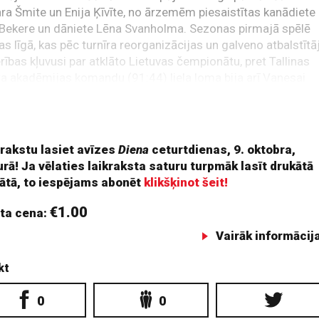
a Šmite un Enija Ķīvīte, no ārzemēm piesaistītas kanādiete
 Bekere un dāniete Lēna Svanholma. Sezonas pirmajā spēlē
jas līgā, kas pēc turnīra reorganizācijas un galveno atbalstītā
rības kļuvusi par atklāto Lietuvas čempionātu, pret Tallinas
a akadēmijas komandu (91:44) liela loma bija arī Vanesai
, Karlīnei Pilāberei un Tīnai Grausai.
019. un 2022. gadā TTT ar ka
 rakstu lasiet avīzes
Diena
ceturtdienas, 9. oktobra,
rā! Ja vēlaties laikraksta saturu turpmāk lasīt drukātā
ātā, to iespējams abonēt
klikšķinot šeit!
€1.00
ta cena:
Vairāk informācij
kt
0
0