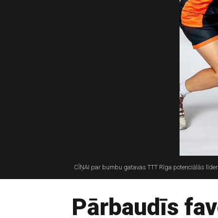
CĪŅAI par bumbu gatavas TTT Rīga potenciālās līderes
Pārbaudīs fav