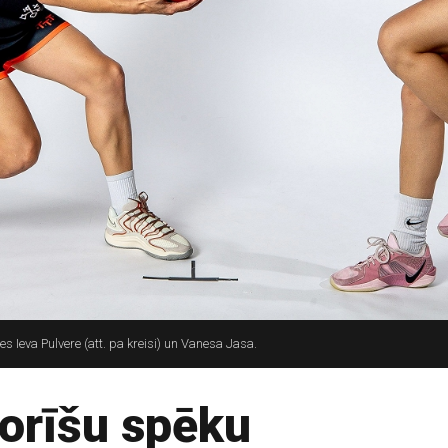
 Ieva Pulvere (att. pa kreisi) un Vanesa Jasa.
orīšu spēku