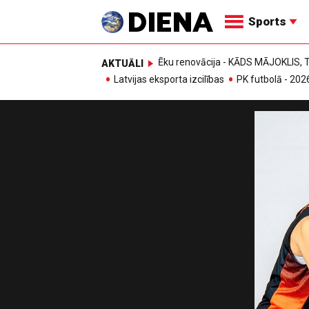
Sports
Ēku renovācija - KĀDS MĀJOKLIS
AKTUĀLI
Latvijas eksporta izcilības
PK futbolā - 202