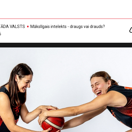
, TĀDA VALSTS
Mākslīgais intelekts - draugs vai drauds?
6