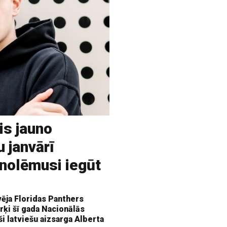
is jauno
u janvārī
 nolēmusi iegūt
vēja Floridas Panthers
rķi šī gada Nacionālās
ši latviešu aizsarga Alberta