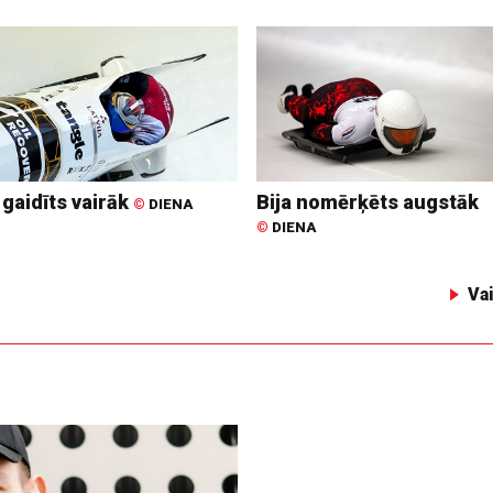
 gaidīts vairāk
Bija nomērķēts augstāk
©
DIENA
©
DIENA
Va