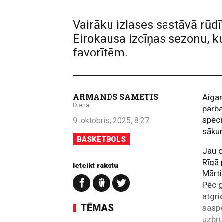
Vairāku izlases sastāvā rūdī
Eirokausa izcīņas sezonu, k
favorītēm.
ARMANDS SAMETIS
Aiga
Diena
pārba
spēc
9. oktobris, 2025, 8:27
sāk
BASKETBOLS
Jau o
Rīgā 
Ieteikt rakstu
Mārti
Pēc 
atgri
TĒMAS
saspē
uzbru