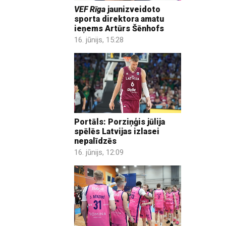
VEF Rīga
jaunizveidoto
sporta direktora amatu
ieņems Artūrs Šēnhofs
16. jūnijs, 15:28
Portāls: Porziņģis jūlija
spēlēs Latvijas izlasei
nepalīdzēs
16. jūnijs, 12:09