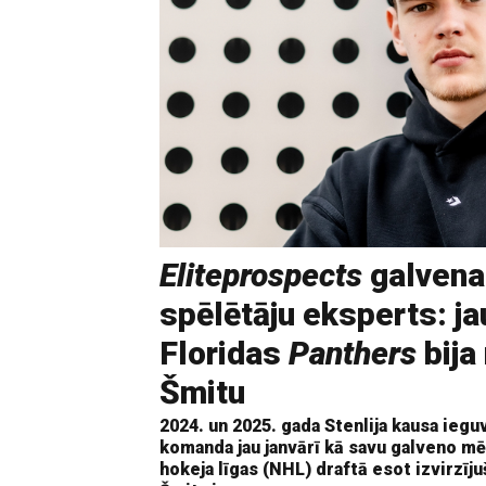
Eliteprospects
galvena
spēlētāju eksperts: ja
Floridas
Panthers
bija
Šmitu
2024. un 2025. gada Stenlija kausa iegu
komanda jau janvārī kā savu galveno mē
hokeja līgas (NHL) draftā esot izvirzīju