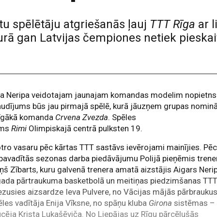
tu spēlētāju atgriešanās ļauj
TTT Rīga
ar 
urā gan Latvijas čempiones netiek pieska
ra Neripa veidotajam jaunajam komandas modelim nopietns
udījums būs jau pirmajā spēlē, kurā jāuzņem grupas nominā
īgākā komanda
Crvena Zvezda
. Spēles
ums
Rimi
Olimpiskajā centrā pulksten 19.
tro vasaru pēc kārtas TTT sastāvs ievērojami mainījies. Pē
pavadītās sezonas darba piedāvājumu Polijā pieņēmis trene
ņš Zībarts, kuru galvenā trenera amatā aizstājis Aigars Neri
gada pārtraukuma basketbolā un meitiņas piedzimšanas TT
ezusies aizsardze Ieva Pulvere, no Vācijas mājās pārbraukus
les vadītāja Enija Vīksne, no spāņu kluba
Girona
sistēmas –
cēja Krista Lukašēviča. No Liepājas uz Rīgu pārcēlušās