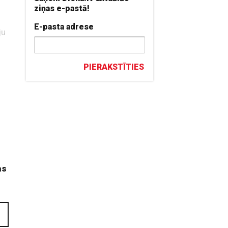
ziņas e-pastā!
E-pasta adrese
ju
PIERAKSTĪTIES
as