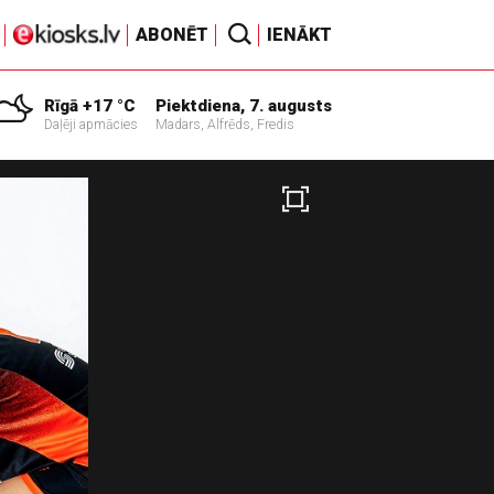
ABONĒT
IENĀKT
Rīgā +17 °C
Piektdiena, 7. augusts
Daļēji apmācies
Madars, Alfrēds, Fredis