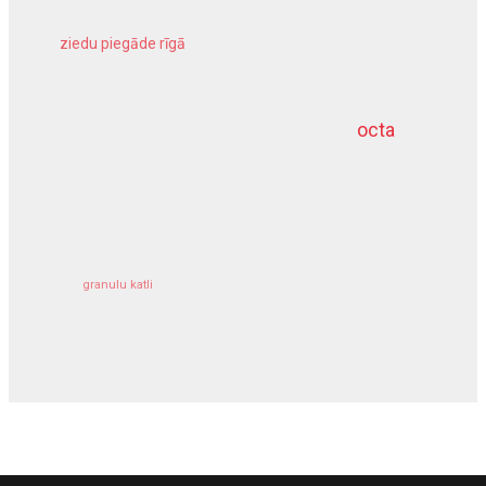
ziedu piegāde rīgā
meliorācijas darbi
octa
dziļurbums
kravu apdrošināšana
granulu katli
siltumsūknis