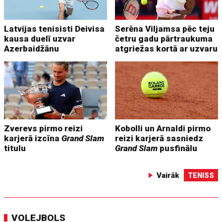
Latvijas tenisisti Deivisa
Serēna Viljamsa pēc teju
kausa duelī uzvar
četru gadu pārtraukuma
Azerbaidžānu
atgriežas kortā ar uzvaru
Zverevs pirmo reizi
Kobolli un Arnaldi pirmo
karjerā izcīna
Grand Slam
reizi karjerā sasniedz
titulu
Grand Slam
pusfinālu
Vairāk
TENISS
VOLEJBOLS