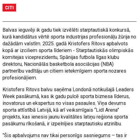
CITI
Balvas ieguvēji ik gadu tiek izvēlēti starptautiskā konkursā,
kurā kandidātus vērtē sporta industrijas profesionāļu žūrija no
dažādām valstīm. 2025. gadā Kristofers Ritovs apbalvots
kopā ar izciliem sporta līderiem - Starptautiskās olimpiskās
komitejas viceprezidentu, Spānijas futbola līgas klubu
direktoru, Nacionālās basketbola asociācijas (NBA)
partnerību vadītāju un citiem ietekmīgiem sporta nozares
profesionāļiem.
Kristofers Ritovs balvu saņēma Londonā notikušajā Leaders
Week pasākumā, kas ik gadu pulcē sporta biznesa līderus,
inovatorus un ekspertus no visas pasaules. Viņa devums
sporta attīstībā Latvijā, kā arī veiksmīgais “Lidl Arena”
projekts, kas ienesis jaunu kvalitātes latiņu reģiona sporta
pasākumu rīkošanā, ir izpelnījies starptautisku atzinību.
“Šis apbalvojums nav tikai personīgs sasniegums – tas ir