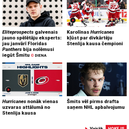
Eliteprospects
galvenais
Karolīnas
Hurricanes
jauno spēlētāju eksperts:
kļūst par divkārtēju
jau janvārī Floridas
Stenlija kausa čempioni
Panthers
bija nolēmusi
iegūt Šmitu
©
DIENA
Hurricanes
nonāk vienas
Šmits vēl pirms drafta
uzvaras attālumā no
saņem NHL apbalvojumu
Stenlija kausa
Vairāk
HOKEJS