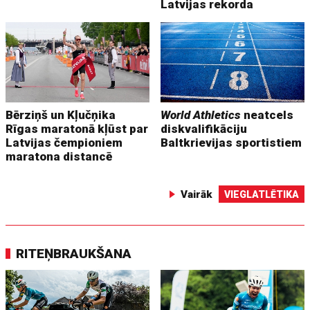
Latvijas rekorda
Bērziņš un Kļučņika
World Athletics
neatcels
Rīgas maratonā kļūst par
diskvalifikāciju
Latvijas čempioniem
Baltkrievijas sportistiem
maratona distancē
Vairāk
VIEGLATLĒTIKA
RITEŅBRAUKŠANA