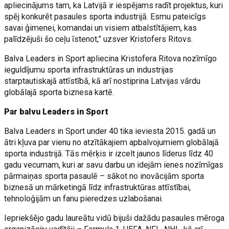
apliecinājums tam, ka Latvijā ir iespējams radīt projektus, kuri
spēj konkurēt pasaules sporta industrijā. Esmu pateicīgs
savai ģimenei, komandai un visiem atbalstītājiem, kas
palīdzējuši šo ceļu īstenot,” uzsver Kristofers Ritovs.
Balva Leaders in Sport apliecina Kristofera Ritova nozīmīgo
ieguldījumu sporta infrastruktūras un industrijas
starptautiskajā attīstībā, kā arī nostiprina Latvijas vārdu
globālajā sporta biznesa kartē.
Par balvu Leaders in Sport
Balva Leaders in Sport under 40 tika ieviesta 2015. gadā un
ātri kļuva par vienu no atzītākajiem apbalvojumiem globālajā
sporta industrijā. Tās mērķis ir izcelt jaunos līderus līdz 40
gadu vecumam, kuri ar savu darbu un idejām ienes nozīmīgas
pārmaiņas sporta pasaulē – sākot no inovācijām sporta
biznesā un mārketingā līdz infrastruktūras attīstībai,
tehnoloģijām un fanu pieredzes uzlabošanai.
Iepriekšējo gadu laureātu vidū bijuši dažādu pasaules mēroga