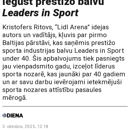
iegūst prestižo balvu
Leaders in Sport
Kristofers Ritovs, “Lidl Arena” idejas
autors un vadītājs, kļuvis par pirmo
Baltijas pārstāvi, kas saņēmis prestižo
sporta industrijas balvu Leaders in Sport
under 40. Šis apbalvojums tiek pasniegts
jau vienpadsmito gadu, izceļot līderus
sporta nozarē, kas jaunāki par 40 gadiem
un ar savu darbu ievērojami ietekmējuši
sporta nozares attīstību pasaules
mērogā.
3. oktobris, 2025, 12:18