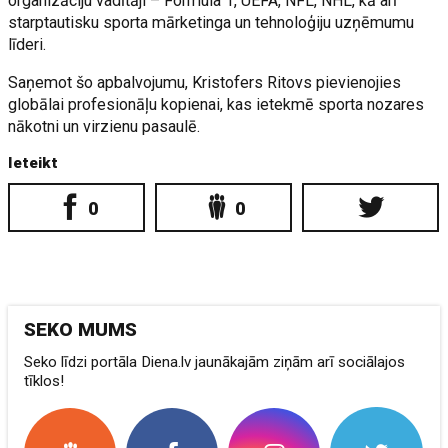
organizāciju vadītāji – Formula 1, UEFA, NFL, NHL, kā arī
starptautisku sporta mārketinga un tehnoloģiju uzņēmumu
līderi.
Saņemot šo apbalvojumu, Kristofers Ritovs pievienojies
globālai profesionāļu kopienai, kas ietekmē sporta nozares
nākotni un virzienu pasaulē.
Ieteikt
0
0
SEKO MUMS
Seko līdzi portāla Diena.lv jaunākajām ziņām arī sociālajos
tīklos!