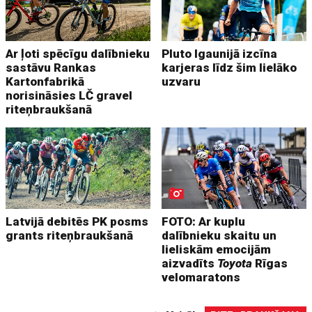
Ar ļoti spēcīgu dalībnieku
Pluto Igaunijā izcīna
sastāvu Rankas
karjeras līdz šim lielāko
Kartonfabrikā
uzvaru
norisināsies LČ gravel
riteņbraukšanā
Latvijā debitēs PK posms
FOTO: Ar kuplu
grants riteņbraukšanā
dalībnieku skaitu un
lieliskām emocijām
aizvadīts
Toyota
Rīgas
velomaratons