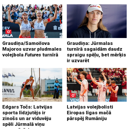
Graudiņa/Samoilova
Graudiņa: Jūrmalas
Majoros uzvar pludmales
turnīrā sagaidām daudz
volejbola
Futures
turnīrā
spraigu spēļu, bet mērķis
ir uzvarēt
Edgars Točs: Latvijas
Latvijas volejbolisti
sporta līdzjutējs ir
Eiropas līgas mačā
zinošs un ar viduvēju
pārspēj Rumāniju
spēli Jūrmalā viņu