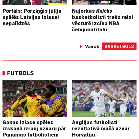
Portāls: Porziņģis jūlija
Ņujorkas
Knicks
spēlēs Latvijas izlasei
basketbolisti trešo reizi
nepalīdzēs
vēsturē izcīna NBA
čempiontitulu
Vairāk
BASKETBOLS
FUTBOLS
Ganas izlase spēles
Anglijas futbolisti
izskaņā izrauj uzvaru pār
rezultatīvā mačā uzvar
Panamas futbolistiem
Horvātiju