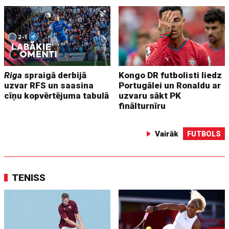
Riga
spraigā derbijā
Kongo DR futbolisti liedz
uzvar RFS un saasina
Portugālei un Ronaldu ar
cīņu kopvērtējuma tabulā
uzvaru sākt PK
finālturnīru
Vairāk
FUTBOLS
TENISS