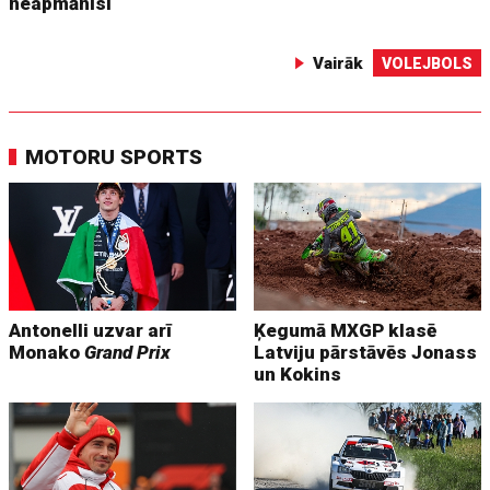
neapmānīsi
Vairāk
VOLEJBOLS
MOTORU SPORTS
Antonelli uzvar arī
Ķegumā MXGP klasē
Monako
Grand Prix
Latviju pārstāvēs Jonass
un Kokins