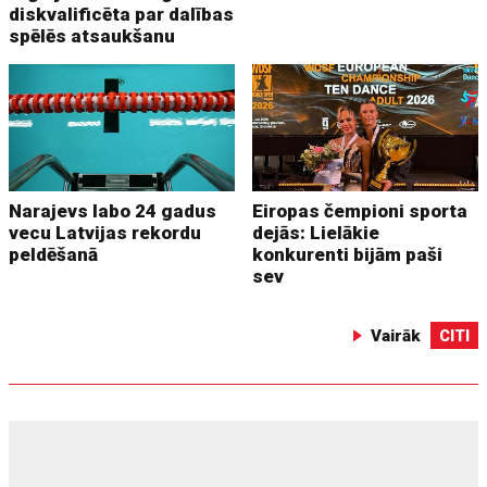
diskvalificēta par dalības
spēlēs atsaukšanu
Narajevs labo 24 gadus
Eiropas čempioni sporta
vecu Latvijas rekordu
dejās: Lielākie
peldēšanā
konkurenti bijām paši
sev
Vairāk
CITI