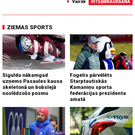
Vairāk
RITEŅBRAUKŠANA
ZIEMAS SPORTS
Sigulda nākamgad
Fogelis pārvēlēts
uzņems Pasaules kausa
Starptautiskās
skeletonā un bobslejā
Kamaniņu sporta
noslēdzošo posmu
federācijas prezidenta
amatā