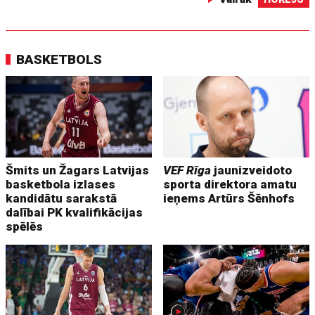
BASKETBOLS
Šmits un Žagars Latvijas
VEF Rīga
jaunizveidoto
basketbola izlases
sporta direktora amatu
kandidātu sarakstā
ieņems Artūrs Šēnhofs
dalībai PK kvalifikācijas
spēlēs