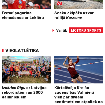
Ferrari
pagarina
Sesku ekipāža uzvar
vienošanos ar Leklēru
rallijā
Kurzeme
Vairāk
MOTORU SPORTS
VIEGLATLĒTIKA
Izskrien Rīgu
ar Latvijas
Kārtslēcējs Kreišs
rekordistiem un 2000
sacensībās Valmierā
dalībniekiem
vien par diviem
centimetriem atpaliek no