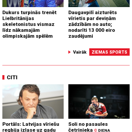
Dukurs turpinās trenēt
Daugavpilī aizturēts
Lielbritānijas
vīrietis par deviņām
skeletonistus vismaz
zādzībām no auto;
līdz nākamajām
nodarīti 13 000 eiro
olimpiskajām spēlēm
zaudējumi
Vairāk
ZIEMAS SPORTS
CITI
Portāls: Latvijas vīriešu
Soli no pasaules
regbija izlase uz gadu
četrinieka
©
DIENA