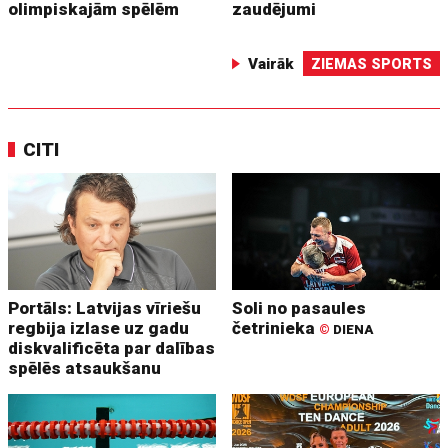
olimpiskajām spēlēm
zaudējumi
Vairāk
ZIEMAS SPORTS
CITI
Portāls: Latvijas vīriešu
Soli no pasaules
regbija izlase uz gadu
četrinieka
©
DIENA
diskvalificēta par dalības
spēlēs atsaukšanu