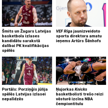
Šmits un Žagars Latvijas
VEF Rīga
jaunizveidoto
basketbola izlases
sporta direktora amatu
kandidātu sarakstā
ieņems Artūrs Šēnhofs
dalībai PK kvalifikācijas
spēlēs
Portāls: Porziņģis jūlija
Ņujorkas
Knicks
spēlēs Latvijas izlasei
basketbolisti trešo reizi
nepalīdzēs
vēsturē izcīna NBA
čempiontitulu