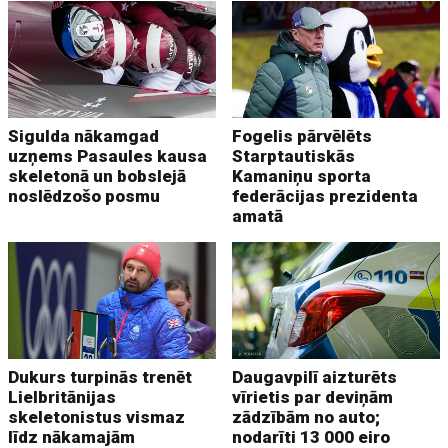
Sigulda nākamgad
Fogelis pārvēlēts
uzņems Pasaules kausa
Starptautiskās
skeletonā un bobslejā
Kamaniņu sporta
noslēdzošo posmu
federācijas prezidenta
amatā
Dukurs turpinās trenēt
Daugavpilī aizturēts
Lielbritānijas
vīrietis par deviņām
skeletonistus vismaz
zādzībām no auto;
līdz nākamajām
nodarīti 13 000 eiro