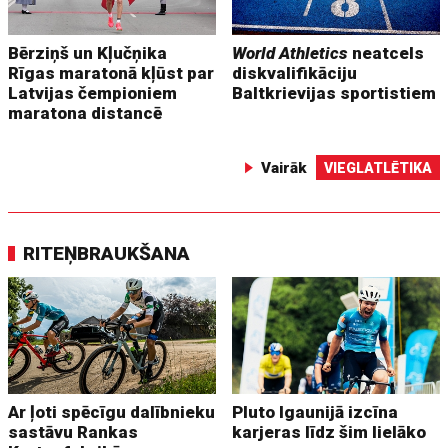
Bērziņš un Kļučņika
World Athletics
neatcels
Rīgas maratonā kļūst par
diskvalifikāciju
Latvijas čempioniem
Baltkrievijas sportistiem
maratona distancē
Vairāk
VIEGLATLĒTIKA
RITEŅBRAUKŠANA
Ar ļoti spēcīgu dalībnieku
Pluto Igaunijā izcīna
sastāvu Rankas
karjeras līdz šim lielāko