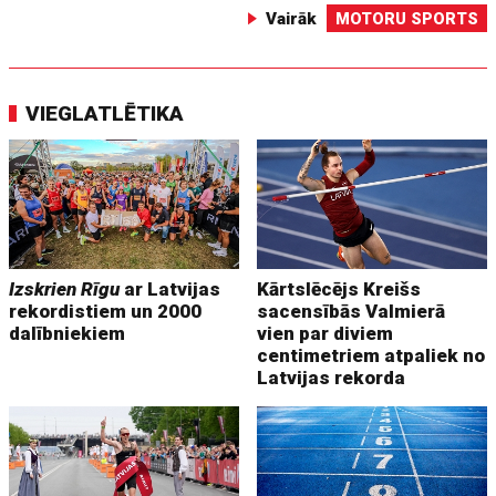
Vairāk
MOTORU SPORTS
VIEGLATLĒTIKA
Izskrien Rīgu
ar Latvijas
Kārtslēcējs Kreišs
rekordistiem un 2000
sacensībās Valmierā
dalībniekiem
vien par diviem
centimetriem atpaliek no
Latvijas rekorda