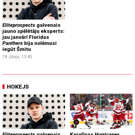
Eliteprospects
galvenais
jauno spēlētāju eksperts:
jau janvārī Floridas
Panthers
bija nolēmusi
iegūt Šmitu
18. jūnijs, 13:40
HOKEJS
Eliteprospects
galvenais
Karolīnas
Hurricanes