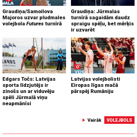
Graudiņa/Samoilova
Graudiņa: Jūrmalas
Majoros uzvar pludmales
turnīrā sagaidām daudz
volejbola
Futures
turnīrā
spraigu spēļu, bet mērķis
ir uzvarēt
Edgars Točs: Latvijas
Latvijas volejbolisti
sporta līdzjutējs ir
Eiropas līgas mačā
zinošs un ar viduvēju
pārspēj Rumāniju
spēli Jūrmalā viņu
neapmānīsi
Vairāk
VOLEJBOLS