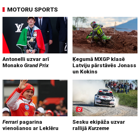
MOTORU SPORTS
Antonelli uzvar arī
Ķegumā MXGP klasē
Monako
Grand Prix
Latviju pārstāvēs Jonass
un Kokins
Ferrari
pagarina
Sesku ekipāža uzvar
vienošanos ar Leklēru
rallijā
Kurzeme