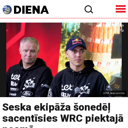
LETA, Ieva Leiniša
Seska ekipāža šonedēļ
sacentīsies WRC piektajā