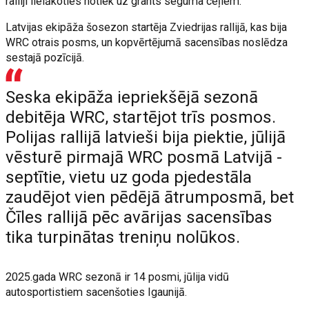
ralliji lielākoties notiek uz grants seguma ceļiem.
Latvijas ekipāža šosezon startēja Zviedrijas rallijā, kas bija
WRC otrais posms, un kopvērtējumā sacensības noslēdza
sestajā pozīcijā.
Seska ekipāža iepriekšējā sezonā
debitēja WRC, startējot trīs posmos.
Polijas rallijā latvieši bija piektie, jūlijā
vēsturē pirmajā WRC posmā Latvijā -
septītie, vietu uz goda pjedestāla
zaudējot vien pēdējā ātrumposmā, bet
Čīles rallijā pēc avārijas sacensības
tika turpinātas treniņu nolūkos.
2025.gada WRC sezonā ir 14 posmi, jūlija vidū
autosportistiem sacenšoties Igaunijā.