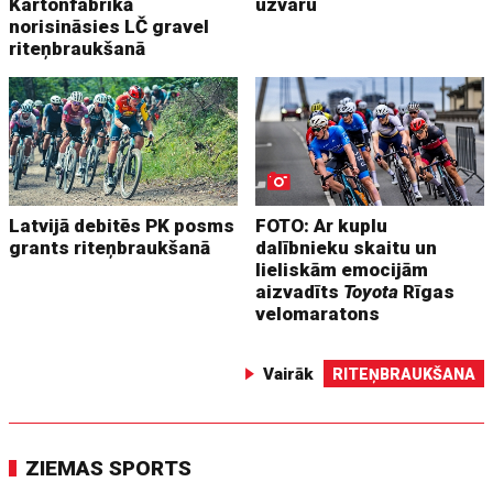
Kartonfabrikā
uzvaru
norisināsies LČ gravel
riteņbraukšanā
Latvijā debitēs PK posms
FOTO: Ar kuplu
grants riteņbraukšanā
dalībnieku skaitu un
lieliskām emocijām
aizvadīts
Toyota
Rīgas
velomaratons
Vairāk
RITEŅBRAUKŠANA
ZIEMAS SPORTS