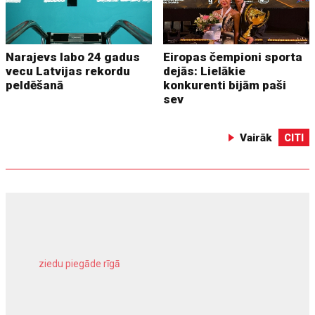
Narajevs labo 24 gadus
Eiropas čempioni sporta
vecu Latvijas rekordu
dejās: Lielākie
peldēšanā
konkurenti bijām paši
sev
Vairāk
CITI
ziedu piegāde rīgā
meliorācijas darbi