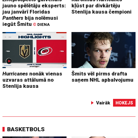
jauno spēlētāju eksperts:
kļūst par divkārtēju
jau janvārī Floridas
Stenlija kausa čempioni
Panthers
bija nolēmusi
iegūt Šmitu
©
DIENA
Hurricanes
nonāk vienas
Šmits vēl pirms drafta
uzvaras attālumā no
saņem NHL apbalvojumu
Stenlija kausa
Vairāk
HOKEJS
BASKETBOLS