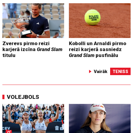
Zverevs pirmo reizi
Kobolli un Arnaldi pirmo
karjerā izcīna
Grand Slam
reizi karjerā sasniedz
titulu
Grand Slam
pusfinālu
Vairāk
TENISS
VOLEJBOLS