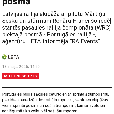
posmā
Latvijas rallija ekipāža ar pilotu Mārtiņu
Sesku un stūrmani Renāru Franci šonedēļ
startēs pasaules rallija čempionāta (WRC)
piektajā posmā - Portugāles rallijā -,
aģentūru LETA informēja "RA Events".
13. maijs, 2025, 11:50
MOTORU SPORTS
Portugāles rallijs sāksies ceturtdien ar sprinta ātrumposmu,
piektdien paredzēti desmit ātrumposmi, sestdien ekipāžas
viens sprinta posms un seši ātrumposmi, kamēr svētdien
noslēgumā tiks veikti vēl seši ātrumposmi.