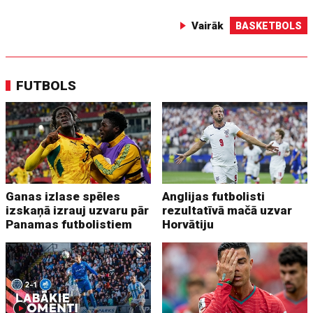
Vairāk
BASKETBOLS
FUTBOLS
Ganas izlase spēles
Anglijas futbolisti
izskaņā izrauj uzvaru pār
rezultatīvā mačā uzvar
Panamas futbolistiem
Horvātiju