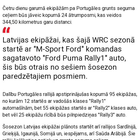
Četru dienu garumā ekipāžām pa Portugāles grunts seguma
ceļiem būs jāveic kopumā 24 ātrumposmi, kas veidos
344,50 kilometrus garu distanci.
Latvijas ekipāžai, kas šajā WRC sezonā
startē ar "M-Sport Ford" komandas
sagatavoto "Ford Puma Rally1" auto,
šis būs otrais no sešiem šosezon
paredzētajiem posmiem.
Dalību Portugāles rallijā apstiprinājušas kopumā 95 ekipāžas,
no kurām 12 startēs ar vadošās klases "Rally1"
automašīnām, bet 55 ekipāžas startēs ar "Rally2" klases auto,
bet vēl 25 ekipāžu rīcībā būs pilnpiedziņas "Rally3" auto.
Šosezon Latvijas ekipāžai plānots startēt arī rallijos Sardīnijā,
Grieķijā, Igaunijā, Somijā un, iespējams, arī Saūda Arābijā. Šie