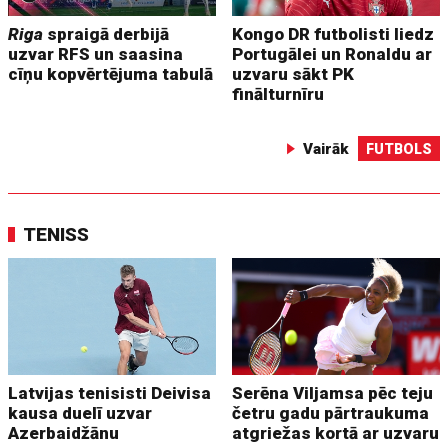
Riga
spraigā derbijā
Kongo DR futbolisti liedz
uzvar RFS un saasina
Portugālei un Ronaldu ar
cīņu kopvērtējuma tabulā
uzvaru sākt PK
finālturnīru
Vairāk
FUTBOLS
TENISS
Latvijas tenisisti Deivisa
Serēna Viljamsa pēc teju
kausa duelī uzvar
četru gadu pārtraukuma
Azerbaidžānu
atgriežas kortā ar uzvaru