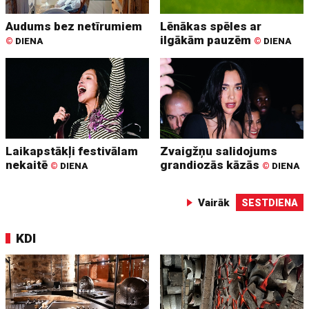
Audums bez netīrumiem
Lēnākas spēles ar
ilgākām pauzēm
©
DIENA
©
DIENA
Laikapstākļi festivālam
Zvaigžņu salidojums
nekaitē
grandiozās kāzās
©
DIENA
©
DIENA
Vairāk
SESTDIENA
KDI