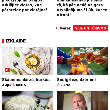
atklājiet vietas, kas
tā, kā pēc nedēļas gara
pārsteidz pat vietējos!
atvaļinājuma ! Lūk, kur to
atrast!
Vairāk
VIDE UN TŪRISMS
IZKLAIDE
Skābenes dārzā, burkās,
Saulgriežu dzērieni
zupā
©
DIENA
©
DIENA