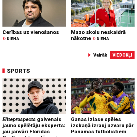
Cerības uz vienošanos
Mazo skolu neskaidrā
nākotne
©
DIENA
©
DIENA
Vairāk
VIEDOKĻI
SPORTS
Eliteprospects
galvenais
Ganas izlase spēles
jauno spēlētāju eksperts:
izskaņā izrauj uzvaru pār
jau janvārī Floridas
Panamas futbolistiem