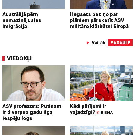
Austrālijā pērn
Hegsets paziņo par
samazinājusies
plāniem pārskatīt ASV
imigrācija
militāro klātbūtni Eiropā
Vairāk
PASAULĒ
VIEDOKĻI
ASV profesors: Putinam
Kādi pētījumi ir
ir divarpus gadu ilgs
vajadzīgi?
©
DIENA
iespēju logs