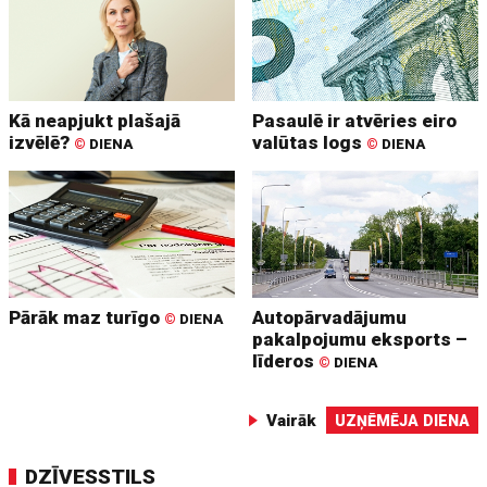
Kā neapjukt plašajā
Pasaulē ir atvēries eiro
izvēlē?
valūtas logs
©
DIENA
©
DIENA
Pārāk maz turīgo
Autopārvadājumu
©
DIENA
pakalpojumu eksports –
līderos
©
DIENA
Vairāk
UZŅĒMĒJA DIENA
DZĪVESSTILS