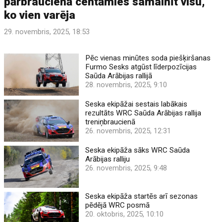
pārbraucienā centāmies samainīt visu,
ko vien varēja
29. novembris, 2025, 18:53
Pēc vienas minūtes soda piešķiršanas
Furmo Sesks atgūst līderpozīcijas
Saūda Arābijas rallijā
28. novembris, 2025, 9:10
Seska ekipāžai sestais labākais
rezultāts WRC Saūda Arābijas rallija
treniņbraucienā
26. novembris, 2025, 12:31
Seska ekipāža sāks WRC Saūda
Arābijas ralliju
26. novembris, 2025, 9:48
Seska ekipāža startēs arī sezonas
pēdējā WRC posmā
20. oktobris, 2025, 10:10