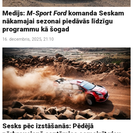
Medijs:
M-Sport Ford
komanda Seskam
nākamajai sezonai piedāvās līdzīgu
programmu kā šogad
16. decembris, 2025, 21:10
Sesks pēc izstāšanās: Pēdējā