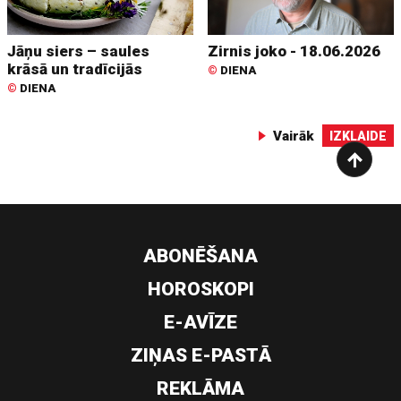
Jāņu siers – saules
Zirnis joko - 18.06.2026
krāsā un tradīcijās
©
DIENA
©
DIENA
Vairāk
IZKLAIDE
ABONĒŠANA
HOROSKOPI
E-AVĪZE
ZIŅAS E-PASTĀ
REKLĀMA