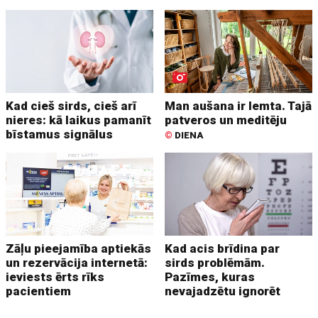
Kad cieš sirds, cieš arī
Man aušana ir lemta. Tajā
nieres: kā laikus pamanīt
patveros un meditēju
bīstamus signālus
©
DIENA
Zāļu pieejamība aptiekās
Kad acis brīdina par
un rezervācija internetā:
sirds problēmām.
ieviests ērts rīks
Pazīmes, kuras
pacientiem
nevajadzētu ignorēt