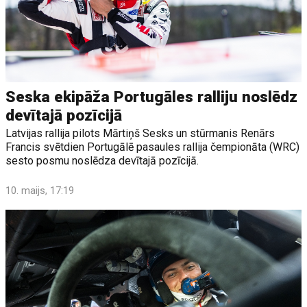
Seska ekipāža Portugāles ralliju noslēdz
devītajā pozīcijā
Latvijas rallija pilots Mārtiņš Sesks un stūrmanis Renārs
Francis svētdien Portugālē pasaules rallija čempionāta (WRC)
sesto posmu noslēdza devītajā pozīcijā.
10. maijs, 17:19