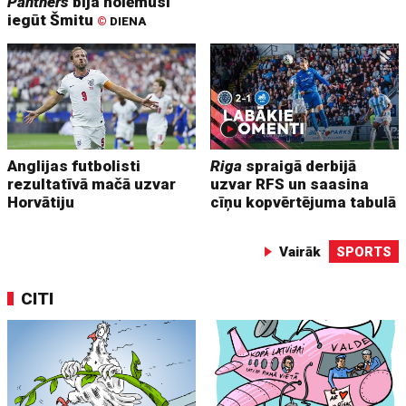
Panthers
bija nolēmusi
iegūt Šmitu
©
DIENA
Anglijas futbolisti
Riga
spraigā derbijā
rezultatīvā mačā uzvar
uzvar RFS un saasina
Horvātiju
cīņu kopvērtējuma tabulā
Vairāk
SPORTS
CITI