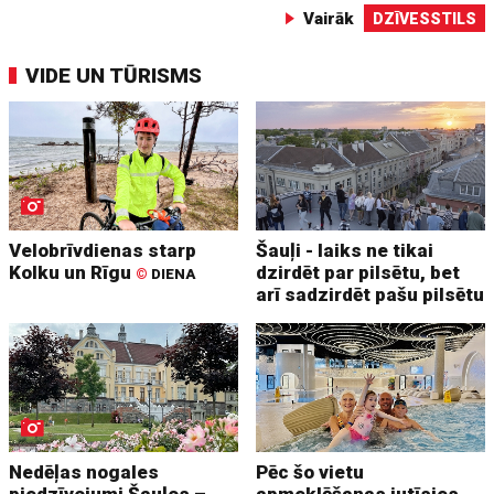
Vairāk
DZĪVESSTILS
VIDE UN TŪRISMS
Velobrīvdienas starp
Šauļi - laiks ne tikai
Kolku un Rīgu
dzirdēt par pilsētu, bet
©
DIENA
arī sadzirdēt pašu pilsētu
Nedēļas nogales
Pēc šo vietu
piedzīvojumi Šauļos –
apmeklēšanas jutīsies