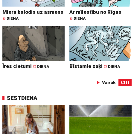
Miera balodis uz asmens
Ar mīlestību no Rīgas
©
DIENA
©
DIENA
Īres cietumi
Bīstamie zaķi
©
DIENA
©
DIENA
Vairāk
CITI
SESTDIENA