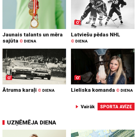
Jaunais talants un mēra
Latviešu pēdas NHL
sajūta
©
DIENA
©
DIENA
Ātruma karaļi
Lieliska komanda
©
DIENA
©
DIENA
Vairāk
SPORTA AVĪZE
UZŅĒMĒJA DIENA