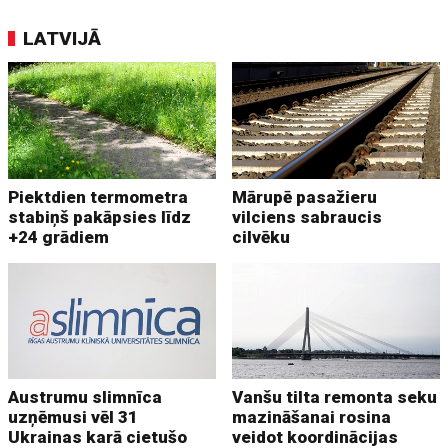
LATVIJĀ
Piektdien termometra
Mārupē pasažieru
stabiņš pakāpsies līdz
vilciens sabraucis
+24 grādiem
cilvēku
Austrumu slimnīca
Vanšu tilta remonta seku
uzņēmusi vēl 31
mazināšanai rosina
Ukrainas karā cietušo
veidot koordinācijas