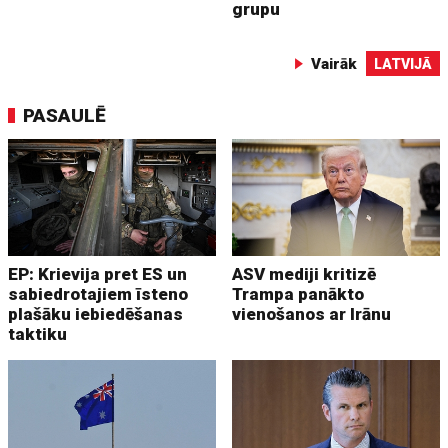
grupu
Vairāk
LATVIJĀ
PASAULĒ
EP: Krievija pret ES un
ASV mediji kritizē
sabiedrotajiem īsteno
Trampa panākto
plašāku iebiedēšanas
vienošanos ar Irānu
taktiku