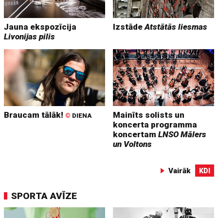
Jauna ekspozīcija
Izstāde
Atstātās liesmas
Livonijas pilis
Braucam tālāk!
Mainīts solists un
©
DIENA
koncerta programma
koncertam
LNSO Mālers
un Voltons
Vairāk
KDI
SPORTA AVĪZE