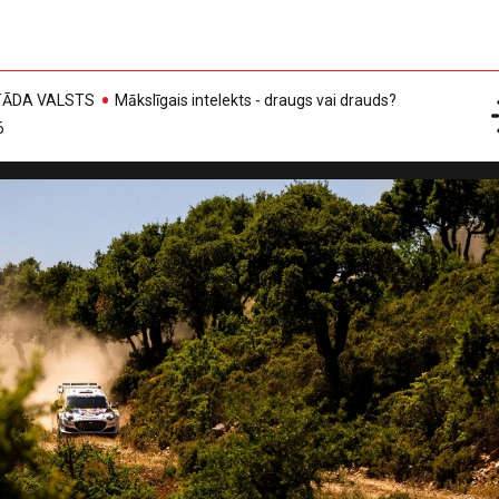
, TĀDA VALSTS
Mākslīgais intelekts - draugs vai drauds?
6