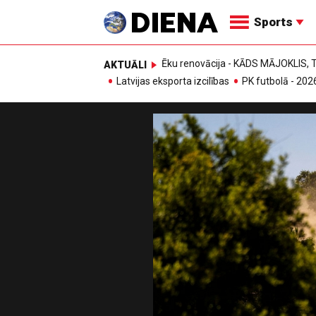
Sports
Ēku renovācija - KĀDS MĀJOKLIS
AKTUĀLI
Latvijas eksporta izcilības
PK futbolā - 202