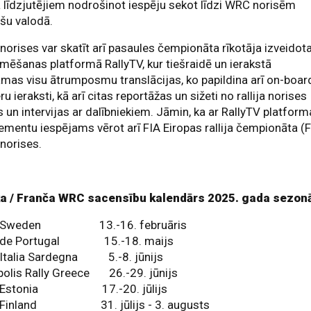
ja līdzjutējiem nodrošinot iespēju sekot līdzi WRC norisēm
ešu valodā.
orises var skatīt arī pasaules čempionāta rīkotāja izveidot
mēšanas platformā RallyTV, kur tiešraidē un ierakstā
mas visu ātrumposmu translācijas, ko papildina arī on-boar
u ieraksti, kā arī citas reportāžas un sižeti no rallija norises
s un intervijas ar dalībniekiem. Jāmin, ka ar RallyTV platfor
mentu iespējams vērot arī FIA Eiropas rallija čempionāta (
norises.
a / Franča WRC sacensību kalendārs 2025. gada sezon
ly Sweden 13.-16. februāris
y de Portugal 15.-18. maijs
y Italia Sardegna 5.-8. jūnijs
polis Rally Greece 26.-29. jūnijs
ly Estonia 17.-20. jūlijs
y Finland 31. jūlijs - 3. augusts