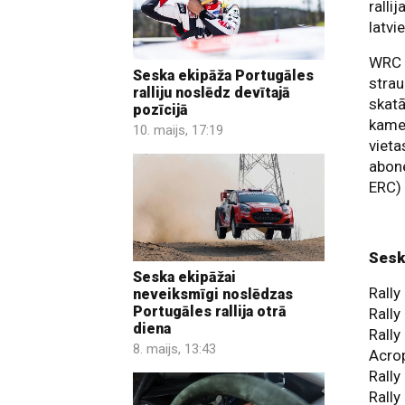
ralli
latvi
WRC n
Seska ekipāža Portugāles
strau
ralliju noslēdz devītajā
skatā
pozīcijā
kamer
10. maijs, 17:19
vieta
abone
ERC) 
Sesk
Seska ekipāžai
Ral
neveiksmīgi noslēdzas
Portugāles rallija otrā
Rall
diena
Rall
8. maijs, 13:43
Acro
Ral
Rall