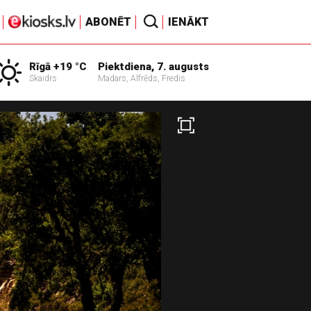
ABONĒT
IENĀKT
Rīgā +19 °C
Piektdiena, 7. augusts
Skaidrs
Madars, Alfrēds, Fredis