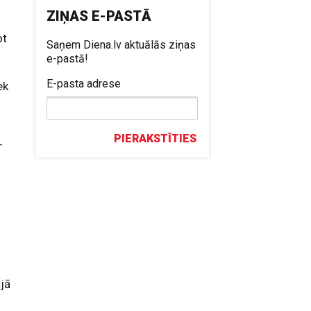
ZIŅAS E-PASTĀ
ot
Saņem Diena.lv aktuālās ziņas
e-pastā!
E-pasta adrese
ek
PIERAKSTĪTIES
–
ajā