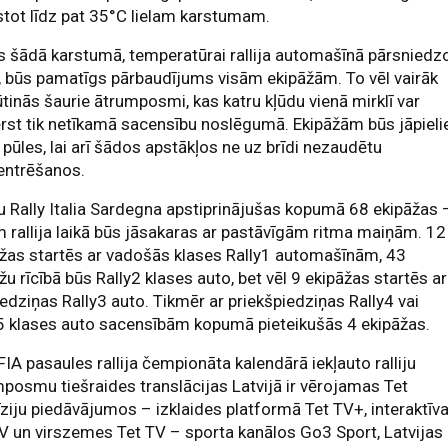
stot līdz pat 35°C lielam karstumam.
s šādā karstumā, temperatūrai rallija automašīnā pārsniedz
 būs pamatīgs pārbaudījums visām ekipāžām. To vēl vairāk
tinās šaurie ātrumposmi, kas katru kļūdu vienā mirklī var
rst tik netīkamā sacensību noslēgumā. Ekipāžām būs jāpieli
 pūles, lai arī šādos apstākļos ne uz brīdi nezaudētu
entrēšanos.
u Rally Italia Sardegna apstiprinājušas kopumā 68 ekipāžas 
 rallija laikā būs jāsakaras ar pastāvīgām ritma maiņām. 12
žas startēs ar vadošās klases Rally1 automašīnām, 43
žu rīcībā būs Rally2 klases auto, bet vēl 9 ekipāžas startēs ar
iedziņas Rally3 auto. Tikmēr ar priekšpiedziņas Rally4 vai
5 klases auto sacensībām kopumā pieteikušās 4 ekipāžas.
FIA pasaules rallija čempionāta kalendārā iekļauto ralliju
posmu tiešraides translācijas Latvijā ir vērojamas Tet
īziju piedāvājumos – izklaides platformā Tet TV+, interaktīv
V un virszemes Tet TV – sporta kanālos Go3 Sport, Latvijas