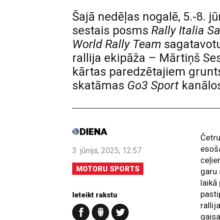
Šajā nedēļas nogalē, 5.-8. j
sestais posms
Rally Italia 
World Rally Team
sagatavot
rallija ekipāža – Mārtiņš S
kārtas paredzētajiem grunt
skatāmas
Go3 Sport
kanālos
Četru
esoša
3. jūnijs, 2025, 12:57
ceļi
MOTORU SPORTS
garu 
laikā
pasti
Ieteikt rakstu
ralli
gaisa