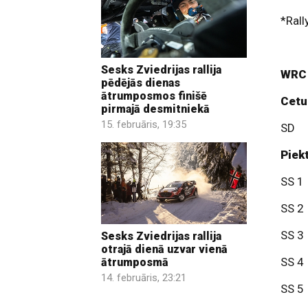
*Ral
Sesks Zviedrijas rallija
WRC 
pēdējās dienas
ātrumposmos finišē
Cetur
pirmajā desmitniekā
15. februāris, 19:35
SD 
Piekt
SS 1
SS 2
SS 3
Sesks Zviedrijas rallija
otrajā dienā uzvar vienā
SS 4
ātrumposmā
14. februāris, 23:21
SS 5