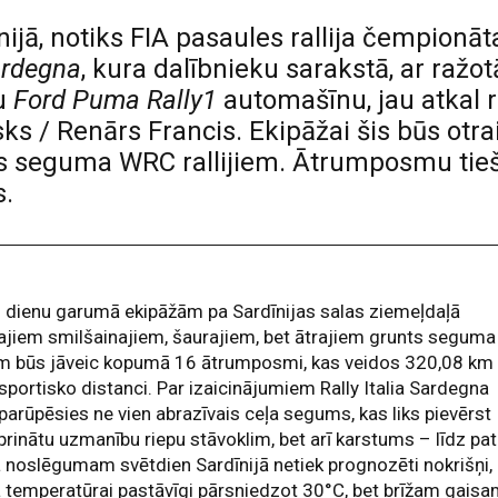
ūnijā, notiks FIA pasaules rallija čempio
Sardegna
, kura dalībnieku sarakstā, ar raž
u
Ford Puma Rally1
automašīnu, jau atkal 
esks / Renārs Francis. Ekipāžai šis būs ot
s seguma WRC rallijiem. Ātrumposmu tiešr
.
 dienu garumā ekipāžām pa Sardīnijas salas ziemeļdaļā
jiem smilšainajiem, šaurajiem, bet ātrajiem grunts seguma
em būs jāveic kopumā 16 ātrumposmi, kas veidos 320,08 km
sportisko distanci. Par izaicinājumiem Rally Italia Sardegna
 parūpēsies ne vien abrazīvais ceļa segums, kas liks pievērst
prinātu uzmanību riepu stāvoklim, bet arī karstums – līdz pat
ja noslēgumam svētdien Sardīnijā netiek prognozēti nokrišņi,
 temperatūrai pastāvīgi pārsniedzot 30°C, bet brīžam gais