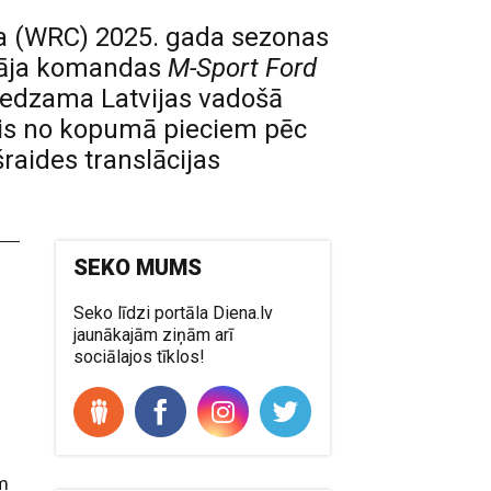
nāta (WRC) 2025. gada sezonas
otāja komandas
M-Sport Ford
redzama Latvijas vadošā
rais no kopumā pieciem pēc
aides translācijas
SEKO MUMS
Seko līdzi portāla Diena.lv
jaunākajām ziņām arī
sociālajos tīklos!
am