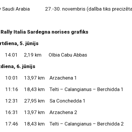
ly Saudi Arabia 27.-30. novembris (dalība tiks precizēt
Rally Italia Sardegna norises grafiks
tdiena, 5. jūnijs
14:01 2,19 km Olbia Cabu Abbas
diena, 6. jūnijs
 10:01 13,97 km Arzachena 1
 11:16 18,43 km Telti – Calangianus – Berchidda 1
 12:31 27,95 km Sa Conchedda 1
 16:31 13,97 km Arzachena 2
 17:46 18,43 km Telti – Calangianus – Berchidda 2