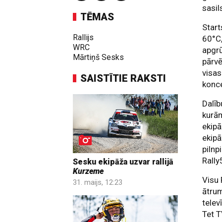
sasil
TĒMAS
Start
Rallijs
60°C,
WRC
apgrū
Mārtiņš Sesks
pārvē
visas
SAISTĪTIE RAKSTI
konc
Dalīb
kurām
ekipā
ekipā
pilnp
Rally
Sesku ekipāža uzvar rallijā
Kurzeme
Visu 
31. maijs, 12:23
ātrum
telev
Tet T