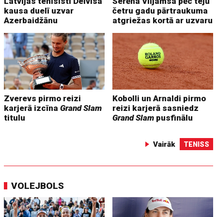
Latvijas tenisisti Deivisa
Serēna Viljamsa pēc teju
kausa duelī uzvar
četru gadu pārtraukuma
Azerbaidžānu
atgriežas kortā ar uzvaru
Zverevs pirmo reizi
Kobolli un Arnaldi pirmo
karjerā izcīna
Grand Slam
reizi karjerā sasniedz
titulu
Grand Slam
pusfinālu
Vairāk
TENISS
VOLEJBOLS