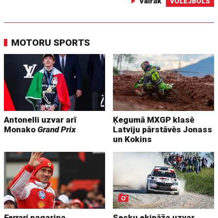
Vairāk
VOLEJBOLS
MOTORU SPORTS
Antonelli uzvar arī
Ķegumā MXGP klasē
Monako
Grand Prix
Latviju pārstāvēs Jonass
un Kokins
Ferrari
pagarina
Sesku ekipāža uzvar