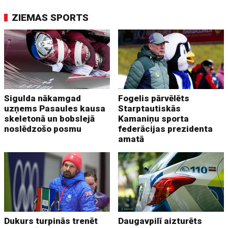
ZIEMAS SPORTS
Sigulda nākamgad
Fogelis pārvēlēts
uzņems Pasaules kausa
Starptautiskās
skeletonā un bobslejā
Kamaniņu sporta
noslēdzošo posmu
federācijas prezidenta
amatā
Dukurs turpinās trenēt
Daugavpilī aizturēts