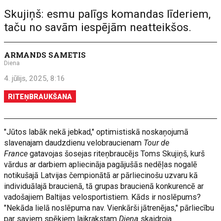
Skujiņš: esmu palīgs komandas līderiem,
taču no savām iespējām neatteikšos.
ARMANDS SAMETIS
Diena
4. jūlijs, 2025, 8:16
RITEŅBRAUKŠANA
"Jūtos labāk nekā jebkad," optimistiskā noskaņojumā
slavenajam daudzdienu velobraucienam
Tour de
France
gatavojas šosejas riteņbraucējs Toms Skujiņš, kurš
vārdus ar darbiem apliecināja pagājušās nedēļas nogalē
notikušajā Latvijas čempionātā ar pārliecinošu uzvaru kā
individuālajā braucienā, tā grupas braucienā konkurencē ar
vadošajiem Baltijas velosportistiem. Kāds ir noslēpums?
"Nekāda lielā noslēpuma nav. Vienkārši jātrenējas," pārliecību
par saviem spēkiem laikrakstam
Diena
skaidroja