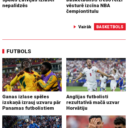
nepalīdzēs
vēsturē izcīna NBA
čempiontitulu
Vairāk
BASKETBOLS
FUTBOLS
Ganas izlase spēles
Anglijas futbolisti
izskaņā izrauj uzvaru pār
rezultatīvā mačā uzvar
Panamas futbolistiem
Horvātiju