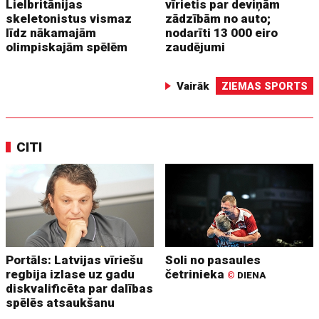
Lielbritānijas
vīrietis par deviņām
skeletonistus vismaz
zādzībām no auto;
līdz nākamajām
nodarīti 13 000 eiro
olimpiskajām spēlēm
zaudējumi
Vairāk
ZIEMAS SPORTS
CITI
Portāls: Latvijas vīriešu
Soli no pasaules
regbija izlase uz gadu
četrinieka
©
DIENA
diskvalificēta par dalības
spēlēs atsaukšanu