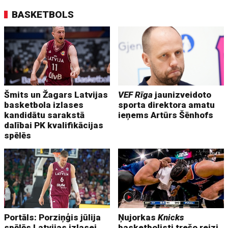
BASKETBOLS
Šmits un Žagars Latvijas
VEF Rīga
jaunizveidoto
basketbola izlases
sporta direktora amatu
kandidātu sarakstā
ieņems Artūrs Šēnhofs
dalībai PK kvalifikācijas
spēlēs
Portāls: Porziņģis jūlija
Ņujorkas
Knicks
spēlēs Latvijas izlasei
basketbolisti trešo reizi