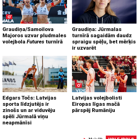
Graudiņa/Samoilova
Graudiņa: Jūrmalas
Majoros uzvar pludmales
turnīrā sagaidām daudz
volejbola
Futures
turnīrā
spraigu spēļu, bet mērķis
ir uzvarēt
Edgars Točs: Latvijas
Latvijas volejbolisti
sporta līdzjutējs ir
Eiropas līgas mačā
zinošs un ar viduvēju
pārspēj Rumāniju
spēli Jūrmalā viņu
neapmānīsi