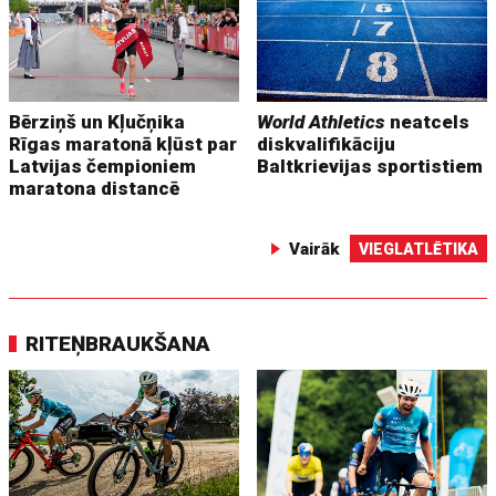
Bērziņš un Kļučņika
World Athletics
neatcels
Rīgas maratonā kļūst par
diskvalifikāciju
Latvijas čempioniem
Baltkrievijas sportistiem
maratona distancē
Vairāk
VIEGLATLĒTIKA
RITEŅBRAUKŠANA