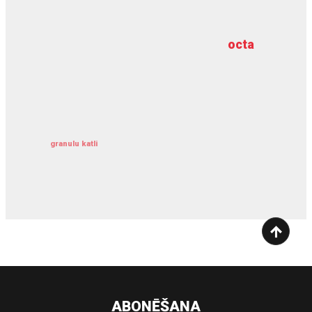
meliorācijas darbi
octa
dziļurbums
kravu apdrošināšana
granulu katli
siltumsūknis
ABONĒŠANA