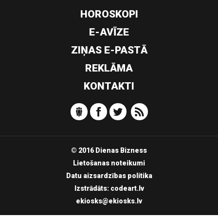
HOROSKOPI
E-AVĪZE
ZIŅAS E-PASTĀ
REKLĀMA
KONTAKTI
© 2016 Dienas Bizness
Lietošanas noteikumi
Datu aizsardzības politika
Izstrādāts:
codeart.lv
ekiosks@ekiosks.lv