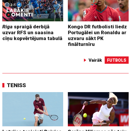
Riga
spraigā derbijā
Kongo DR futbolisti liedz
uzvar RFS un saasina
Portugālei un Ronaldu ar
cīņu kopvērtējuma tabulā
uzvaru sākt PK
finālturnīru
Vairāk
FUTBOLS
TENISS