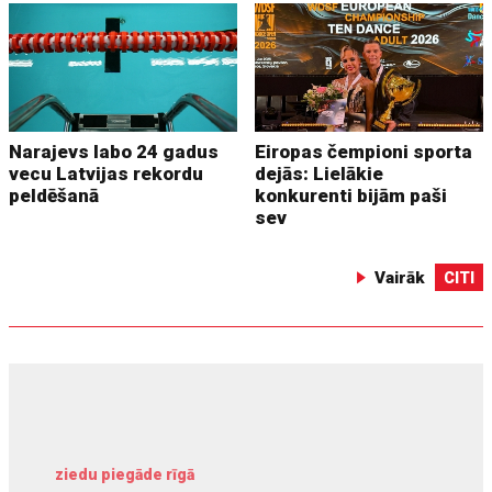
Narajevs labo 24 gadus
Eiropas čempioni sporta
vecu Latvijas rekordu
dejās: Lielākie
peldēšanā
konkurenti bijām paši
sev
Vairāk
CITI
ziedu piegāde rīgā