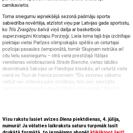
carnikavietis.
Toma sniegumu iepriekšējā sezonā pašmāju sporta
sabiedrība novērtēja, atzīstot viņu par Latvijas gada sportistu,
ko
Trīs Zvaigžņu balvā
viņš dalīja ar basketbola
superzvaigzni Kristapu Porziņģi. Liela loma tajā bija izcīnītajai
piektajai vietai Parīzes olimpiskajās spēlēs un ceturtajai
pozīcijai pasaules čempionātā, tomēr Skujiņam netrūka arī
citu lielu sasniegumu – otrā vieta prestižajā Itālijas
viendienas velobraucienā
Strade Bianche
, vietas labāko
desmitniekā Saksijas un Flandrijas klasikās, arī ceturtā vieta
vienā no
Tour de France
posmiem. "Šīs sezonas sākums
varbūt nav izdevies pats izcilākais, taču pēc sarežģīta
ziemas perioda neko daudz labāku arī negaidīju," Skujiņš
atklāja, ka starpsezonā divreiz saslimis – vispirms ap
Ziemassvētkiem un pēc tam arī ap Jauno gadu. "Iespējams,
tas arī bija no tā, ka iepriekšējā sezona man bija
Visu rakstu lasiet avīzes
Diena
piektdienas, 4. jūlija,
numurā! Ja vēlaties laikraksta saturu turpmāk lasīt
drukātā formātā, to iespējams abonēt
klikšķinot šeit!