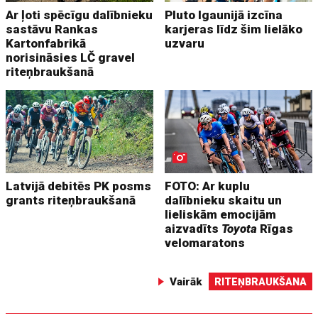
Ar ļoti spēcīgu dalībnieku
Pluto Igaunijā izcīna
sastāvu Rankas
karjeras līdz šim lielāko
Kartonfabrikā
uzvaru
norisināsies LČ gravel
riteņbraukšanā
Latvijā debitēs PK posms
FOTO: Ar kuplu
grants riteņbraukšanā
dalībnieku skaitu un
lieliskām emocijām
aizvadīts
Toyota
Rīgas
velomaratons
Vairāk
RITEŅBRAUKŠANA