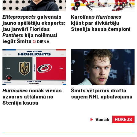
Eliteprospects
galvenais
Karolīnas
Hurricanes
jauno spēlētāju eksperts:
kļūst par divkārtēju
jau janvārī Floridas
Stenlija kausa čempioni
Panthers
bija nolēmusi
iegūt Šmitu
©
DIENA
Hurricanes
nonāk vienas
Šmits vēl pirms drafta
uzvaras attālumā no
saņem NHL apbalvojumu
Stenlija kausa
Vairāk
HOKEJS