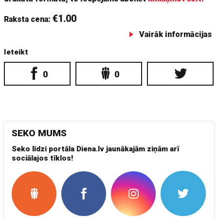
€1.00
Raksta cena:
Vairāk informācijas
Ieteikt
0
0
SEKO MUMS
Seko līdzi portāla Diena.lv jaunākajām ziņām arī
sociālajos tīklos!