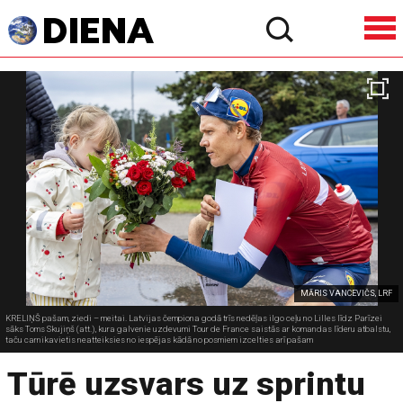
MĀRIS VANCEVIČS, LRF
KRELIŅŠ pašam, ziedi – meitai. Latvijas čempiona godā trīs nedēļas ilgo ceļu no Lilles līdz Parīzei
sāks Toms Skujiņš (att.), kura galvenie uzdevumi Tour de France saistās ar komandas līderu atbalstu,
taču carnikavietis neatteiksies no iespējas kādā no posmiem izcelties arī pašam
Tūrē uzsvars uz sprintu