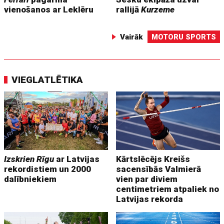
vienošanos ar Leklēru
rallijā
Kurzeme
Vairāk
MOTORU SPORTS
VIEGLATLĒTIKA
Izskrien Rīgu
ar Latvijas
Kārtslēcējs Kreišs
rekordistiem un 2000
sacensībās Valmierā
dalībniekiem
vien par diviem
centimetriem atpaliek no
Latvijas rekorda