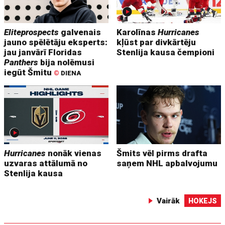
Eliteprospects
galvenais
Karolīnas
Hurricanes
jauno spēlētāju eksperts:
kļūst par divkārtēju
jau janvārī Floridas
Stenlija kausa čempioni
Panthers
bija nolēmusi
iegūt Šmitu
©
DIENA
Hurricanes
nonāk vienas
Šmits vēl pirms drafta
uzvaras attālumā no
saņem NHL apbalvojumu
Stenlija kausa
Vairāk
HOKEJS