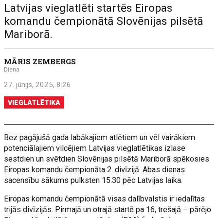
Latvijas vieglatlēti startēs Eiropas
komandu čempionātā Slovēnijas pilsētā
Mariborā.
MĀRIS ZEMBERGS
Diena
27. jūnijs, 2025, 8:26
VIEGLATLĒTIKA
Bez pagājušā gada labākajiem atlētiem un vēl vairākiem
potenciālajiem vilcējiem Latvijas vieglatlētikas izlase
sestdien un svētdien Slovēnijas pilsētā Mariborā spēkosies
Eiropas komandu čempionāta 2. divīzijā. Abas dienas
sacensību sākums pulksten 15.30 pēc Latvijas laika.
Eiropas komandu čempionātā visas dalībvalstis ir iedalītas
trijās divīzijās. Pirmajā un otrajā startē pa 16, trešajā – pārējo