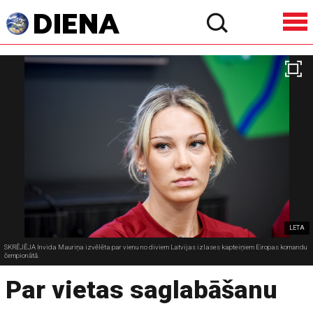
LETA
SKRĒJĒJA Invida Mauriņa izvēlēta par vienu no diviem Latvijas izlases kapteiņiem Eiropas komandu
čempionātā.
Par vietas saglabāšanu