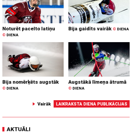
Noturēt pacelto latiņu
Bija gaidīts vairāk
©
DIENA
©
DIENA
Bija nomērķēts augstāk
Augstākā līmeņa ātrumā
©
DIENA
©
DIENA
Vairāk
LAIKRAKSTA DIENA PUBLIKĀCIJAS
AKTUĀLI