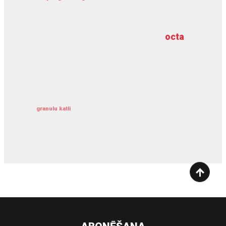
meliorācijas darbi
octa
dziļurbums
kravu apdrošināšana
granulu katli
siltumsūknis