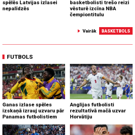
spēlēs Latvijas izlasei
basketbolisti trešo reizi
nepalīdzēs
vēsturē izcīna NBA
čempiontitulu
Vairāk
BASKETBOLS
FUTBOLS
Ganas izlase spēles
Anglijas futbolisti
izskaņā izrauj uzvaru pār
rezultatīvā mačā uzvar
Panamas futbolistiem
Horvātiju