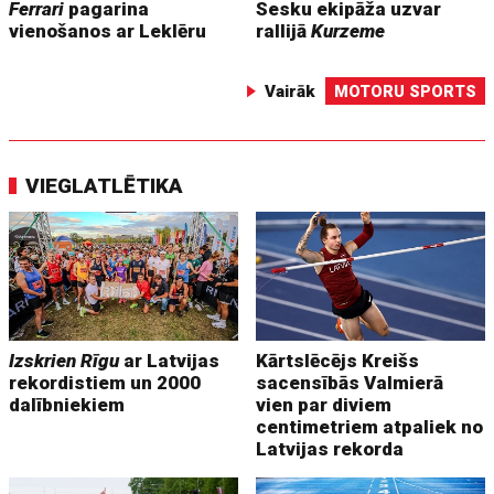
Ferrari
pagarina
Sesku ekipāža uzvar
vienošanos ar Leklēru
rallijā
Kurzeme
Vairāk
MOTORU SPORTS
VIEGLATLĒTIKA
Izskrien Rīgu
ar Latvijas
Kārtslēcējs Kreišs
rekordistiem un 2000
sacensībās Valmierā
dalībniekiem
vien par diviem
centimetriem atpaliek no
Latvijas rekorda