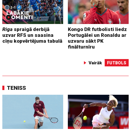
Riga
spraigā derbijā
Kongo DR futbolisti liedz
uzvar RFS un saasina
Portugālei un Ronaldu ar
cīņu kopvērtējuma tabulā
uzvaru sākt PK
finālturnīru
Vairāk
FUTBOLS
TENISS