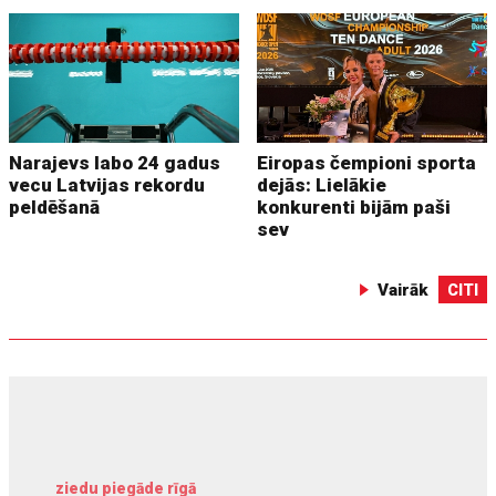
Narajevs labo 24 gadus
Eiropas čempioni sporta
vecu Latvijas rekordu
dejās: Lielākie
peldēšanā
konkurenti bijām paši
sev
Vairāk
CITI
ziedu piegāde rīgā