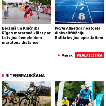
Bērziņš un Kļučņika
World Athletics
neatcels
Rīgas maratonā kļūst par
diskvalifikāciju
Latvijas čempioniem
Baltkrievijas sportistiem
maratona distancē
Vairāk
VIEGLATLĒTIKA
RITEŅBRAUKŠANA