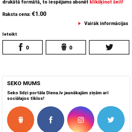
drukātā formātā, to iespējams abonēt
klikšķinot šeit!
€1.00
Raksta cena:
Vairāk informācijas
Ieteikt
0
0
SEKO MUMS
Seko līdzi portāla Diena.lv jaunākajām ziņām arī
sociālajos tīklos!