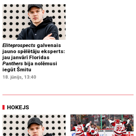
Eliteprospects
galvenais
jauno spēlētāju eksperts:
jau janvārī Floridas
Panthers
bija nolēmusi
iegūt Šmitu
18. jūnijs, 13:40
HOKEJS