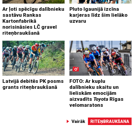
Ar ļoti spēcīgu dalībnieku
Pluto Igaunijā izcīna
sastāvu Rankas
karjeras līdz šim lielāko
Kartonfabrikā
uzvaru
norisināsies LČ gravel
riteņbraukšanā
Latvijā debitēs PK posms
FOTO: Ar kuplu
grants riteņbraukšanā
dalībnieku skaitu un
lieliskām emocijām
aizvadīts
Toyota
Rīgas
velomaratons
Vairāk
RITEŅBRAUKŠANA