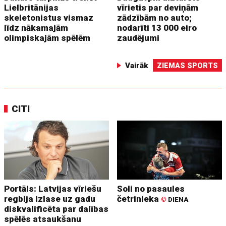
Lielbritānijas
vīrietis par deviņām
skeletonistus vismaz
zādzībām no auto;
līdz nākamajām
nodarīti 13 000 eiro
olimpiskajām spēlēm
zaudējumi
Vairāk
ZIEMAS SPORTS
CITI
Portāls: Latvijas vīriešu
Soli no pasaules
regbija izlase uz gadu
četrinieka
©
DIENA
diskvalificēta par dalības
spēlēs atsaukšanu