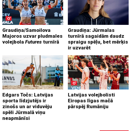
Graudiņa/Samoilova
Graudiņa: Jūrmalas
Majoros uzvar pludmales
turnīrā sagaidām daudz
volejbola
Futures
turnīrā
spraigu spēļu, bet mērķis
ir uzvarēt
Edgars Točs: Latvijas
Latvijas volejbolisti
sporta līdzjutējs ir
Eiropas līgas mačā
zinošs un ar viduvēju
pārspēj Rumāniju
spēli Jūrmalā viņu
neapmānīsi