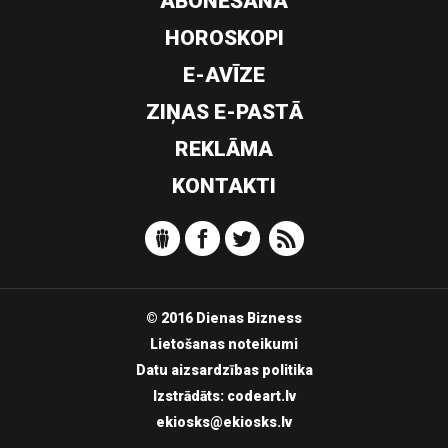
ABONĒŠANA
HOROSKOPI
E-AVĪZE
ZIŅAS E-PASTĀ
REKLĀMA
KONTAKTI
© 2016 Dienas Bizness
Lietošanas noteikumi
Datu aizsardzības politika
Izstrādāts:
codeart.lv
ekiosks@ekiosks.lv