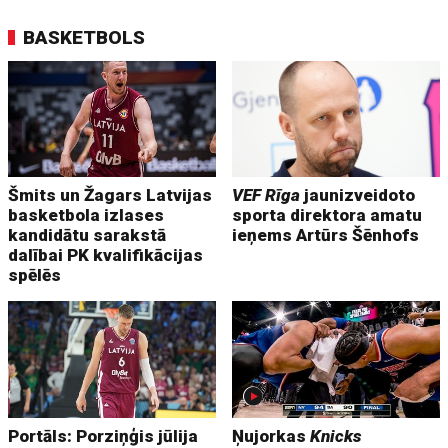
BASKETBOLS
Šmits un Žagars Latvijas
VEF Rīga
jaunizveidoto
basketbola izlases
sporta direktora amatu
kandidātu sarakstā
ieņems Artūrs Šēnhofs
dalībai PK kvalifikācijas
spēlēs
Portāls: Porziņģis jūlija
Ņujorkas
Knicks