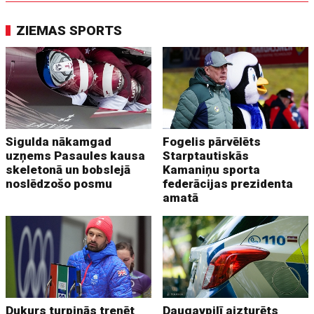
ZIEMAS SPORTS
Sigulda nākamgad
Fogelis pārvēlēts
uzņems Pasaules kausa
Starptautiskās
skeletonā un bobslejā
Kamaniņu sporta
noslēdzošo posmu
federācijas prezidenta
amatā
Dukurs turpinās trenēt
Daugavpilī aizturēts