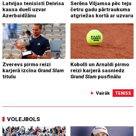
Latvijas tenisisti Deivisa
Serēna Viljamsa pēc teju
kausa duelī uzvar
četru gadu pārtraukuma
Azerbaidžānu
atgriežas kortā ar uzvaru
Zverevs pirmo reizi
Kobolli un Arnaldi pirmo
karjerā izcīna
Grand Slam
reizi karjerā sasniedz
titulu
Grand Slam
pusfinālu
Vairāk
TENISS
VOLEJBOLS