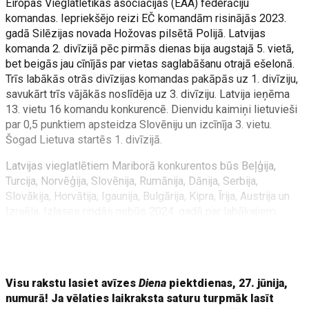
Eiropas Vieglatlētikas asociācijas (EAA) federāciju
komandas. Iepriekšējo reizi EČ komandām risinājās 2023.
gadā Silēzijas novada Hožovas pilsētā Polijā. Latvijas
komanda 2. divīzijā pēc pirmās dienas bija augstajā 5. vietā,
bet beigās jau cīnījās par vietas saglabāšanu otrajā ešelonā.
Trīs labākās otrās divīzijas komandas pakāpās uz 1. divīziju,
savukārt trīs vājākās noslīdēja uz 3. divīziju. Latvija ieņēma
13. vietu 16 komandu konkurencē. Dienvidu kaimiņi lietuvieši
par 0,5 punktiem apsteidza Slovēniju un izcīnīja 3. vietu.
Šogad Lietuva startēs 1. divīzijā.
Latvijas vieglatlētiem Mariborā konkurentos būs Beļģija,
Turcija, Norvēģija, Slovēnija, Rumānija, Dānija, Serbija,
Slovākija, Horvātija, Igaunija, Bulgārija, Kipra, Īrija, Austrija un
Izraēla. Izlases rindās nebūs 2024. gadā par labākajiem
Latvijas vieglatlētiem izraudzītie sportisti – skrējēja Gunta
Vaičule un kārtslēcējs Valters Kreišs. Vaičule ģimenes
pieauguma dēļ šosezon nestartēs, savukārt Kreišs sezonas
Visu rakstu lasiet avīzes
Diena
piektdienas, 27. jūnija,
numurā! Ja vēlaties laikraksta saturu turpmāk lasīt