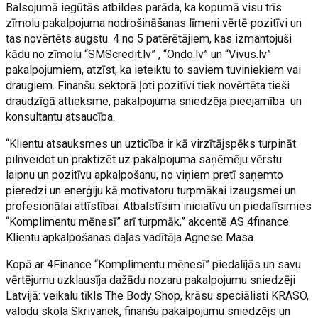
Balsojumā iegūtās atbildes parāda, ka kopumā visu trīs
zīmolu pakalpojuma nodrošināšanas līmeni vērtē pozitīvi un
tas novērtēts augstu. 4 no 5 patērētājiem, kas izmantojuši
kādu no zīmolu “SMScredit.lv” , “Ondo.lv” un “Vivus.lv”
pakalpojumiem, atzīst, ka ieteiktu to saviem tuviniekiem vai
draugiem. Finanšu sektorā ļoti pozitīvi tiek novērtēta tieši
draudzīgā attieksme, pakalpojuma sniedzēja pieejamība un
konsultantu atsaucība.
“Klientu atsauksmes un uzticība ir kā virzītājspēks turpināt
pilnveidot un praktizēt uz pakalpojuma saņēmēju vērstu
laipnu un pozitīvu apkalpošanu, no viņiem pretī saņemto
pieredzi un enerģiju kā motivatoru turpmākai izaugsmei un
profesionālai attīstībai. Atbalstīsim iniciatīvu un piedalīsimies
“Komplimentu mēnesī” arī turpmāk,” akcentē AS 4finance
Klientu apkalpošanas daļas vadītāja Agnese Masa.
Kopā ar 4Finance “Komplimentu mēnesī” piedalījās un savu
vērtējumu uzklausīja dažādu nozaru pakalpojumu sniedzēji
Latvijā: veikalu tīkls The Body Shop, krāsu speciālisti KRASO,
valodu skola Skrivanek, finanšu pakalpojumu sniedzējs un