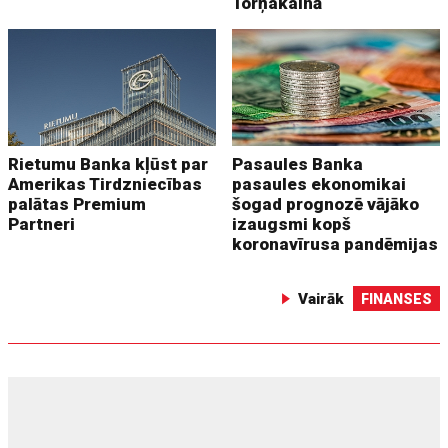
Torņakalnā
Rietumu Banka kļūst par
Pasaules Banka
Amerikas Tirdzniecības
pasaules ekonomikai
palātas Premium
šogad prognozē vājāko
Partneri
izaugsmi kopš
koronavīrusa pandēmijas
Vairāk
FINANSES