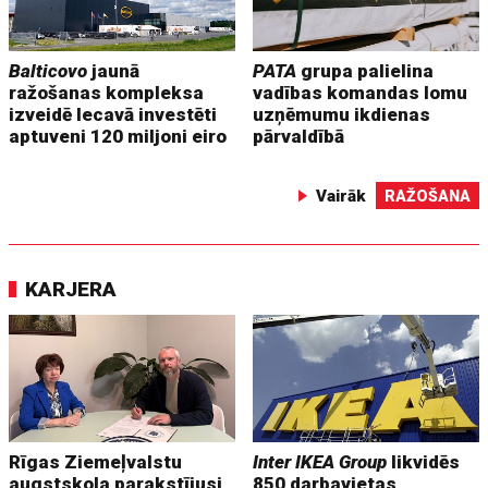
Balticovo
jaunā
PATA
grupa palielina
ražošanas kompleksa
vadības komandas lomu
izveidē Iecavā investēti
uzņēmumu ikdienas
aptuveni 120 miljoni eiro
pārvaldībā
Vairāk
RAŽOŠANA
KARJERA
Rīgas Ziemeļvalstu
Inter IKEA Group
likvidēs
augstskola parakstījusi
850 darbavietas