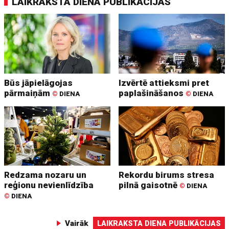
LAIKRAKSTA DIENA PUBLIKĀCIJAS
Būs jāpielāgojas
Izvērtē attieksmi pret
pārmaiņām
paplašināšanos
©
DIENA
©
DIENA
Redzama nozaru un
Rekordu birums stresa
reģionu nevienlīdzība
pilnā gaisotnē
©
DIENA
©
DIENA
Vairāk
LAIKRAKSTA DIENA PUBLIKĀCIJAS