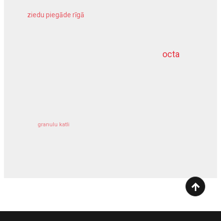
ziedu piegāde rīgā
meliorācijas darbi
octa
dziļurbums
kravu apdrošināšana
granulu katli
siltumsūknis