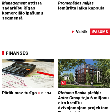
Management
attīsta
Promenādes mājas
sadarbību Rīgas
iemūrēta laika kapsula
komerciālo īpašumu
segmentā
Vairāk
ĪPAŠUMS
FINANSES
Pārāk maz turīgo
Rietumu Banka
piešķir
©
DIENA
Astor Group
teju 6 miljonu
eiro kredītu
dzīvojamajam projektam