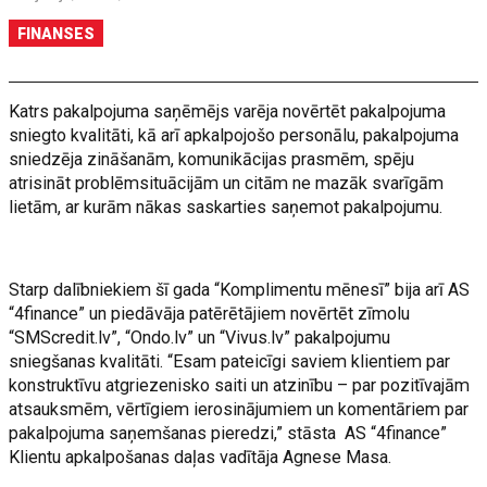
FINANSES
Katrs pakalpojuma saņēmējs varēja novērtēt pakalpojuma
sniegto kvalitāti, kā arī apkalpojošo personālu, pakalpojuma
sniedzēja zināšanām, komunikācijas prasmēm, spēju
atrisināt problēmsituācijām un citām ne mazāk svarīgām
lietām, ar kurām nākas saskarties saņemot pakalpojumu.
Starp dalībniekiem šī gada “Komplimentu mēnesī” bija arī AS
“4finance” un piedāvāja patērētājiem novērtēt zīmolu
“SMScredit.lv”, “Ondo.lv” un “Vivus.lv” pakalpojumu
sniegšanas kvalitāti. “Esam pateicīgi saviem klientiem par
konstruktīvu atgriezenisko saiti un atzinību – par pozitīvajām
atsauksmēm, vērtīgiem ierosinājumiem un komentāriem par
pakalpojuma saņemšanas pieredzi,” stāsta AS “4finance”
Klientu apkalpošanas daļas vadītāja Agnese Masa.