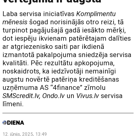
Laba servisa iniciatīvas
Komplimentu
mēnesis
šogad norisinājās otro reizi, tā
turpinot pagājušajā gadā iesākto mērķi,
dot iespēju ikvienam patērētajam dalīties
ar atgriezenisko saiti par ikdienā
izmantotā pakalpojuma sniedzēja servisa
kvalitāti. Pēc rezultātu apkopojuma,
noskaidrots, ka iedzīvotāji nemainīgi
augstu novērtē patēriņa kreditēšanas
uzņēmuma AS “4finance” zīmolu
SMScredit.lv, Ondo.lv
un
Vivus.lv
servisa
līmeni.
12. jūnijs, 2025, 13:49