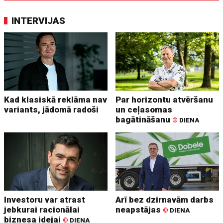
INTERVIJAS
Kad klasiskā reklāma nav
Par horizontu atvēršanu
variants, jādomā radoši
un ceļasomas
bagātināšanu
©
DIENA
Investoru var atrast
Arī bez dzirnavām darbs
jebkurai racionālai
neapstājas
©
DIENA
biznesa idejai
©
DIENA