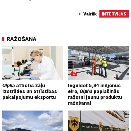
Vairāk
INTERVIJAS
RAŽOŠANA
Olpha
attīstīs zāļu
Ieguldot 5,84 miljonus
izstrādes un attīstības
eiro,
Olpha
paplašinās
pakalpojumu eksportu
ražotni jaunu produktu
ražošanai