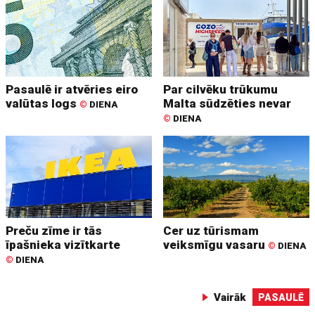
Pasaulē ir atvēries eiro
Par cilvēku trūkumu
valūtas logs
Malta sūdzēties nevar
©
DIENA
©
DIENA
Preču zīme ir tās
Cer uz tūrismam
īpašnieka vizītkarte
veiksmīgu vasaru
©
DIENA
©
DIENA
Vairāk
PASAULĒ