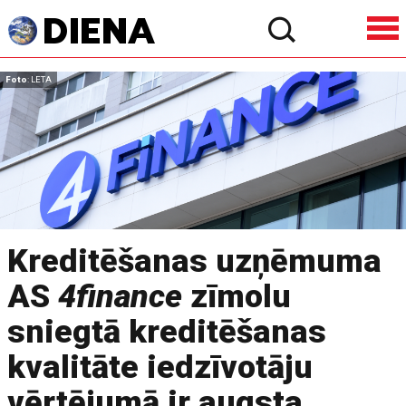
Foto
: LETA
Kreditēšanas uzņēmuma
AS
4finance
zīmolu
sniegtā kreditēšanas
kvalitāte iedzīvotāju
vērtējumā ir augsta