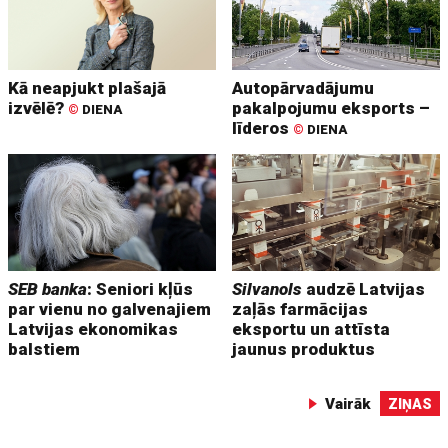
Kā neapjukt plašajā
Autopārvadājumu
izvēlē?
pakalpojumu eksports –
©
DIENA
līderos
©
DIENA
SEB banka
: Seniori kļūs
Silvanols
audzē Latvijas
par vienu no galvenajiem
zaļās farmācijas
Latvijas ekonomikas
eksportu un attīsta
balstiem
jaunus produktus
Vairāk
ZIŅAS