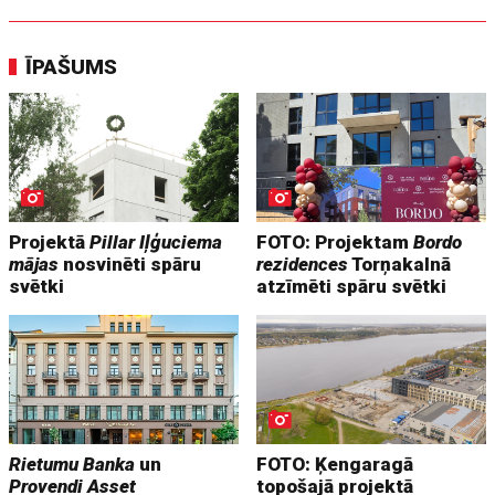
ĪPAŠUMS
Projektā
Pillar Iļģuciema
FOTO: Projektam
Bordo
mājas
nosvinēti spāru
rezidences
Torņakalnā
svētki
atzīmēti spāru svētki
Rietumu Banka
un
FOTO: Ķengaragā
Provendi Asset
topošajā projektā