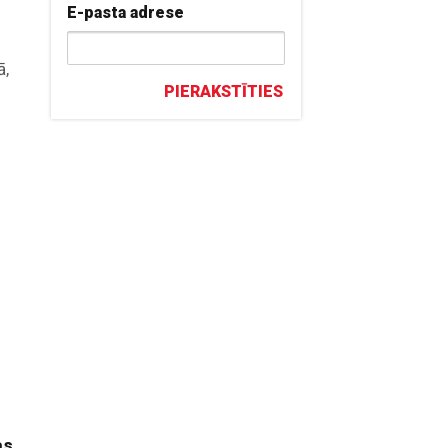
E-pasta adrese
ā,
PIERAKSTĪTIES
k
as