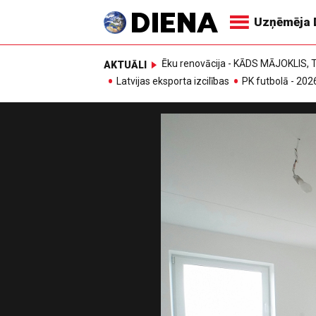
Uzņēmēja 
Ēku renovācija - KĀDS MĀJOKLIS
AKTUĀLI
Latvijas eksporta izcilības
PK futbolā - 202