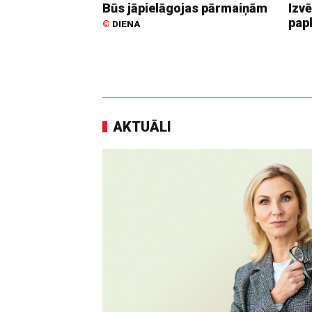
Būs jāpielāgojas pārmaiņām
Izvē
pap
©
DIENA
AKTUĀLI