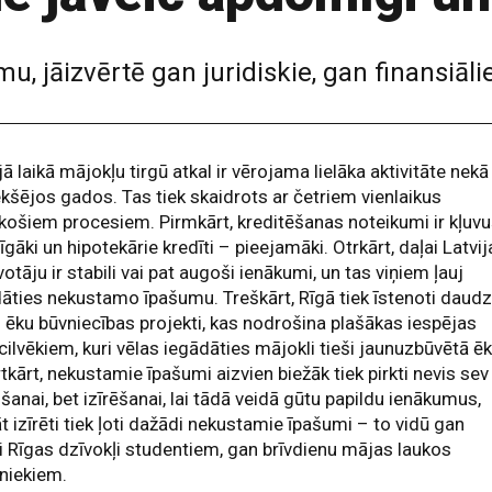
, jāizvērtē gan juridiskie, gan finansiālie
ā laikā mājokļu tirgū atkal ir vērojama lielāka aktivitāte nekā
ekšējos gados. Tas tiek skaidrots ar četriem vienlaikus
košiem procesiem. Pirmkārt, kreditēšanas noteikumi ir kļuvu
īgāki un hipotekārie kredīti – pieejamāki. Otrkārt, daļai Latvi
votāju ir stabili vai pat augoši ienākumi, un tas viņiem ļauj
āties nekustamo īpašumu. Treškārt, Rīgā tiek īstenoti daudz
 ēku būvniecības projekti, kas nodrošina plašākas iespējas
cilvēkiem, kuri vēlas iegādāties mājokli tieši jaunuzbūvētā ēk
tkārt, nekustamie īpašumi aizvien biežāk tiek pirkti nevis sev
šanai, bet izīrēšanai, lai tādā veidā gūtu papildu ienākumus,
āt izīrēti tiek ļoti dažādi nekustamie īpašumi – to vidū gan
li Rīgas dzīvokļi studentiem, gan brīvdienu mājas laukos
niekiem.