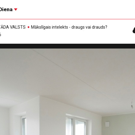
Diena
, TĀDA VALSTS
Mākslīgais intelekts - draugs vai drauds?
6