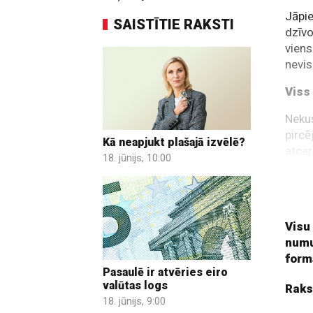
Jāpie
SAISTĪTIE RAKSTI
dzīvo
viens
nevis
Viss
Nekus
pircē
Kā neapjukt plašajā izvēlē?
atcer
18. jūnijs, 10:00
noslē
būs j
apdom
Visu
numu
form
Pasaulē ir atvēries eiro
valūtas logs
Raks
18. jūnijs, 9:00