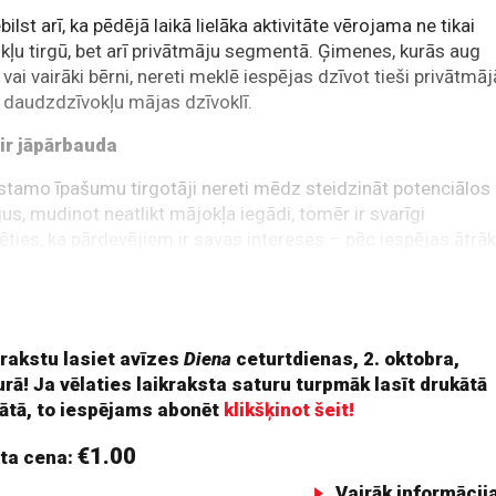
bilst arī, ka pēdējā laikā lielāka aktivitāte vērojama ne tikai
kļu tirgū, bet arī privātmāju segmentā. Ģimenes, kurās aug
 vai vairāki bērni, nereti meklē iespējas dzīvot tieši privātmāj
 daudzdzīvokļu mājas dzīvoklī.
 ir jāpārbauda
tamo īpašumu tirgotāji nereti mēdz steidzināt potenciālos
jus, mudinot neatlikt mājokļa iegādi, tomēr ir svarīgi
ēties, ka pārdevējiem ir savas intereses – pēc iespējas ātrā
gt darījumu un tikt pie naudas –, turpretī pircējiem īpašumā
ādzīvo vai arī tas būs jāizīrē, līdz ar to ir svarīgi būt
īgiem un iespējamo pirkumu izpētīt ļoti pamatīgi.
 rakstu lasiet avīzes
Diena
ceturtdienas, 2. oktobra,
rā! Ja vēlaties laikraksta saturu turpmāk lasīt drukātā
ātā, to iespējams abonēt
klikšķinot šeit!
€1.00
ta cena:
Vairāk informācij