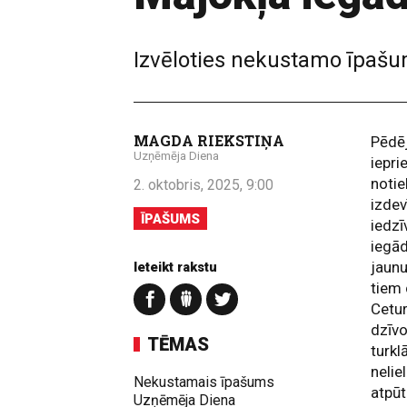
Izvēloties nekustamo īpašumu
MAGDA RIEKSTIŅA
Pēdēj
Uzņēmēja Diena
iepri
notie
2. oktobris, 2025, 9:00
izdev
ĪPAŠUMS
iedzī
iegād
jaunu
Ieteikt rakstu
tiem 
Cetur
dzīvo
TĒMAS
turkl
nelie
Nekustamais īpašums
atpūt
Uzņēmēja Diena