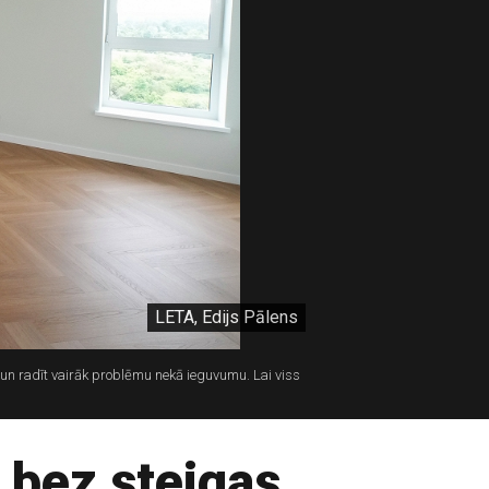
LETA, Edijs Pālens
un radīt vairāk problēmu nekā ieguvumu. Lai viss
 bez steigas