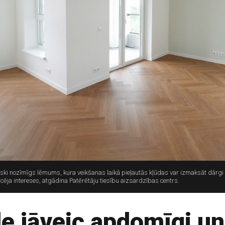
ki nozīmīgs lēmums, kura veikšanas laikā pieļautās kļūdas var izmaksāt dārgi 
rcēja intereses, atgādina Patērētāju tiesību aizsardzības centrs.
e jāveic apdomīgi un