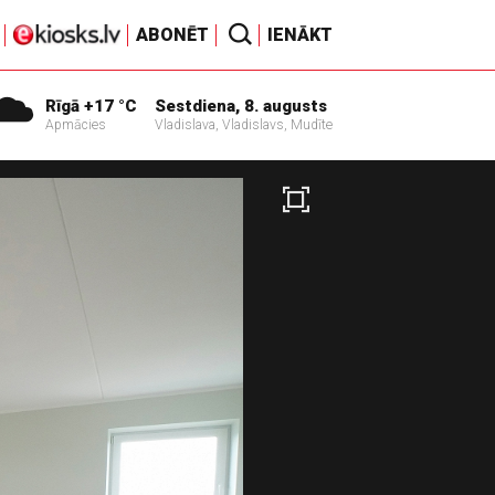
ABONĒT
IENĀKT
Rīgā +17 °C
Sestdiena, 8. augusts
Apmācies
Vladislava, Vladislavs, Mudīte