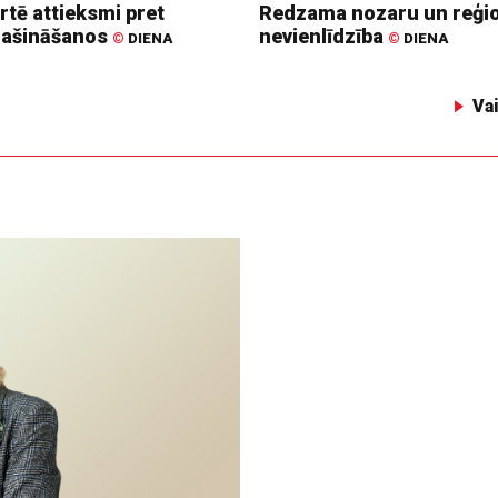
rtē attieksmi pret
Redzama nozaru un reģi
lašināšanos
nevienlīdzība
©
DIENA
©
DIENA
Va