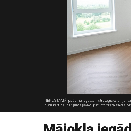
NEKUSTAMĀ īpašuma iegāde ir stratēģisks un juridis
būtu kārtībā, darījums jāveic, paturot prātā savas pi
Mājokļa iegād