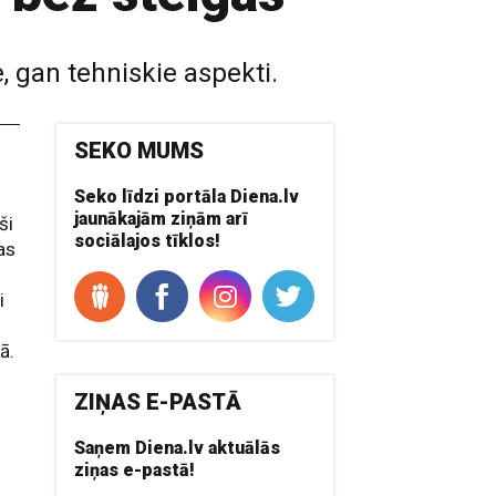
, gan tehniskie aspekti.
SEKO MUMS
Seko līdzi portāla Diena.lv
jaunākajām ziņām arī
ši
sociālajos tīklos!
jas
i
ā.
ZIŅAS E-PASTĀ
Saņem Diena.lv aktuālās
ziņas e-pastā!