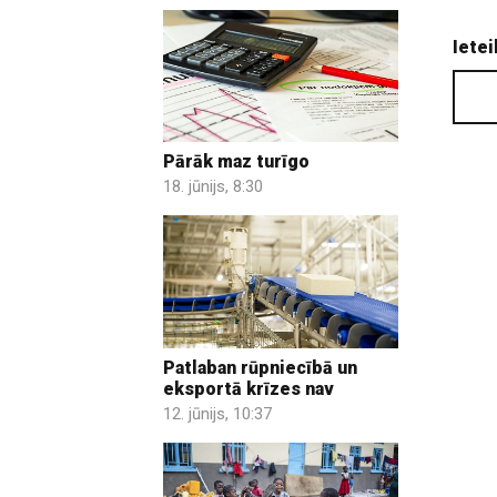
Ietei
Pārāk maz turīgo
18. jūnijs, 8:30
Patlaban rūpniecībā un
eksportā krīzes nav
12. jūnijs, 10:37