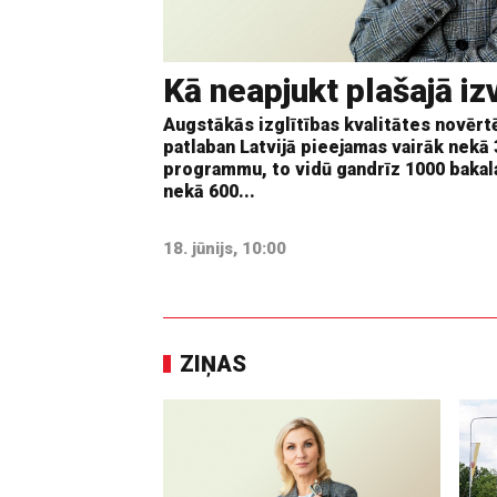
Kā neapjukt plašajā iz
Augstākās izglītības kvalitātes novērtē
patlaban Latvijā pieejamas vairāk nekā
programmu, to vidū gandrīz 1000 bakal
nekā 600...
18. jūnijs, 10:00
ZIŅAS