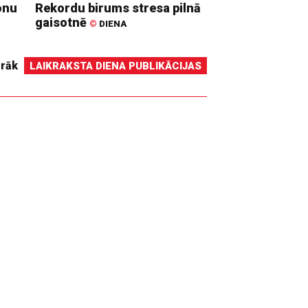
onu
Rekordu birums stresa pilnā
gaisotnē
©
DIENA
irāk
LAIKRAKSTA DIENA PUBLIKĀCIJAS