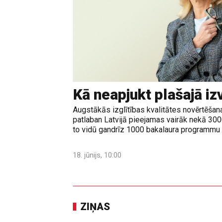
Kā neapjukt plašajā iz
Augstākās izglītības kvalitātes novērtēšanas
patlaban Latvijā pieejamas vairāk nekā 30
to vidū gandrīz 1000 bakalaura programmu u
18. jūnijs, 10:00
ZIŅAS