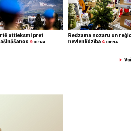
rtē attieksmi pret
Redzama nozaru un reģi
lašināšanos
nevienlīdzība
©
DIENA
©
DIENA
Va