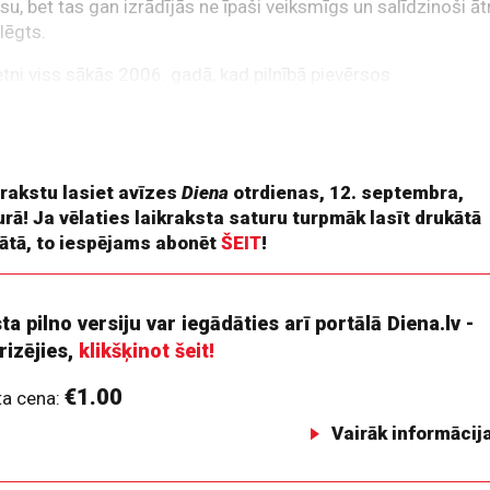
su, bet tas gan izrādījās ne īpaši veiksmīgs un salīdzinoši āt
slēgts.
tni viss sākās 2006. gadā, kad pilnībā pievērsos
ējdarbībai – sāku savu biznesu, saistītu ar informācijas
loģijām un mārketingu. Mēs izstrādājām īsziņu jeb SMS
īšanas rīku (
SaaS risinājumus
), paredzētu tam, lai
 rakstu lasiet avīzes
Diena
otrdienas, 12. septembra,
rā! Ja vēlaties laikraksta saturu turpmāk lasīt drukātā
ātā, to iespējams abonēt
ŠEIT
!
ta pilno versiju var iegādāties arī portālā Diena.lv -
rizējies,
klikšķinot šeit!
€1.00
ta cena:
Vairāk informācij