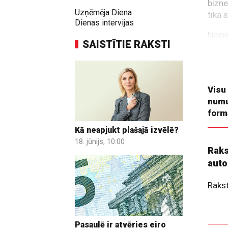
bizne
Uzņēmēja Diena
tika 
Dienas intervijas
Nopie
SAISTĪTIE RAKSTI
uzņēm
tehno
izsūt
Visu
numu
form
Kā neapjukt plašajā izvēlē?
18. jūnijs, 10:00
Raks
auto
Raks
Pasaulē ir atvēries eiro