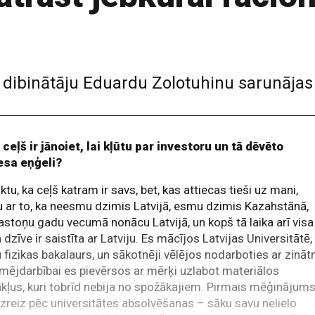
dibinātāju Eduardu Zolotuhinu sarunājas
ceļš ir jānoiet, lai kļūtu par investoru un tā dēvēto
esa eņģeli?
iktu, ka ceļš katram ir savs, bet, kas attiecas tieši uz mani,
 ar to, ka neesmu dzimis Latvijā, esmu dzimis Kazahstānā,
astoņu gadu vecumā nonācu Latvijā, un kopš tā laika arī visa
dzīve ir saistīta ar Latviju. Es mācījos Latvijas Universitātē,
fizikas bakalaurs, un sākotnēji vēlējos nodarboties ar zinātn
ējdarbībai es pievērsos ar mērķi uzlabot materiālos
kļus, kuri tobrīd nebija no spožākajiem. Pirmais mēģinājum
uzreiz pēc universitātes absolvēšanas – sāku savu nelielo