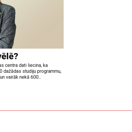
vēlē?
 centra dati liecina, ka
00 dažādas studiju programmu,
n vairāk nekā 600...