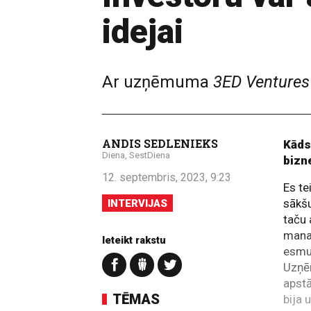
idejai
Ar uzņēmuma
3ED Ventures
ANDIS SEDLENIEKS
Kāds 
Diena, SestDiena
bizn
12. septembris, 2023, 9:23
Es te
sākšu
INTERVIJAS
taču 
mana 
Ieteikt rakstu
esmu 
Uzņēm
apstā
TĒMAS
bija 