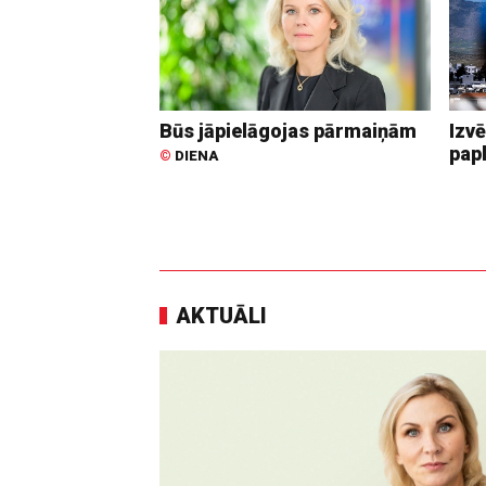
Būs jāpielāgojas pārmaiņām
Izvē
pap
©
DIENA
AKTUĀLI