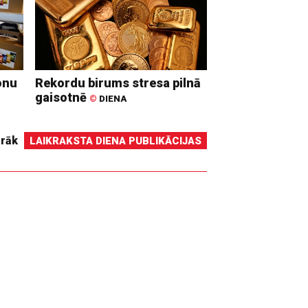
onu
Rekordu birums stresa pilnā
gaisotnē
©
DIENA
irāk
LAIKRAKSTA DIENA PUBLIKĀCIJAS