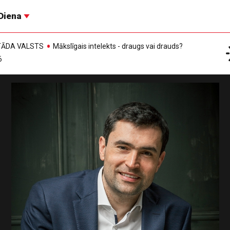
Diena
, TĀDA VALSTS
Mākslīgais intelekts - draugs vai drauds?
6