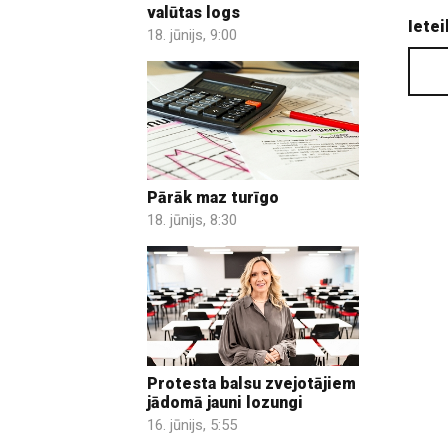
valūtas logs
Ietei
18. jūnijs, 9:00
Pārāk maz turīgo
18. jūnijs, 8:30
Protesta balsu zvejotājiem
jādomā jauni lozungi
16. jūnijs, 5:55