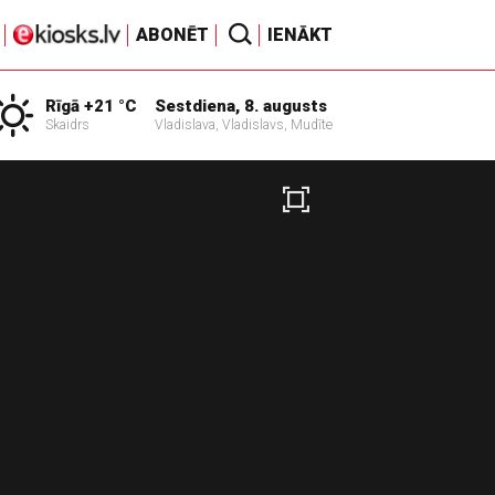
ABONĒT
IENĀKT
Rīgā +21 °C
Sestdiena, 8. augusts
Skaidrs
Vladislava, Vladislavs, Mudīte