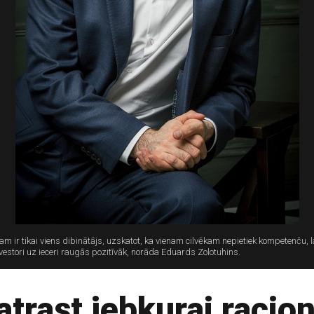
m ir tikai viens dibinātājs, uzskatot, ka vienam cilvēkam nepietiek kompetenču, 
nvestori uz ieceri raugās pozitīvāk, norāda Eduards Zolotuhins.
atrast jebkurai racio