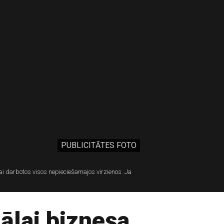
PUBLICITĀTES FOTO
lai darbotos visos nepieciešamajos virzienos. Ja
nālai biznesa