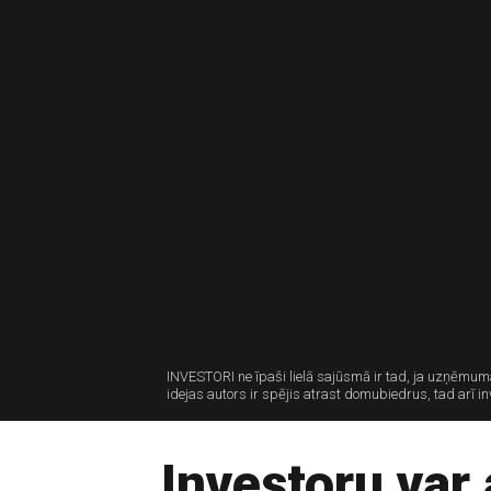
INVESTORI ne īpaši lielā sajūsmā ir tad, ja uzņēmuma
idejas autors ir spējis atrast domubiedrus, tad arī i
Investoru var 