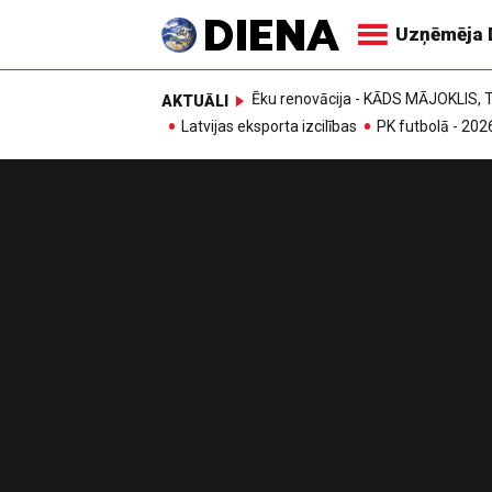
Uzņēmēja 
Ēku renovācija - KĀDS MĀJOKLIS
AKTUĀLI
Latvijas eksporta izcilības
PK futbolā - 202