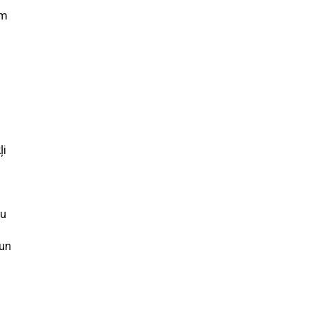
em
ļi
ru
 un