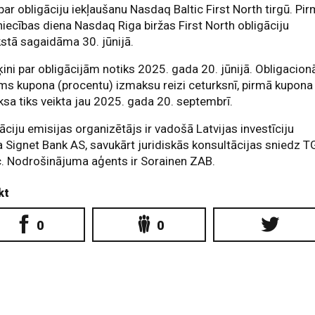
par obligāciju iekļaušanu Nasdaq Baltic First North tirgū. Pi
niecības diena Nasdaq Riga biržas First North obligāciju
stā sagaidāma 30. jūnijā.
ini par obligācijām notiks 2025. gada 20. jūnijā. Obligacionā
s kupona (procentu) izmaksu reizi ceturksnī, pirmā kupona
sa tiks veikta jau 2025. gada 20. septembrī.
āciju emisijas organizētājs ir vadošā Latvijas investīciju
 Signet Bank AS, savukārt juridiskās konsultācijas sniedz 
c. Nodrošinājuma aģents ir Sorainen ZAB.
kt
0
0