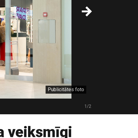
Publicitātes foto
1/2
a veiksmīgi