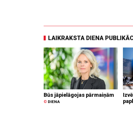
LAIKRAKSTA DIENA PUBLIKĀ
Būs jāpielāgojas pārmaiņām
Izvē
pap
©
DIENA