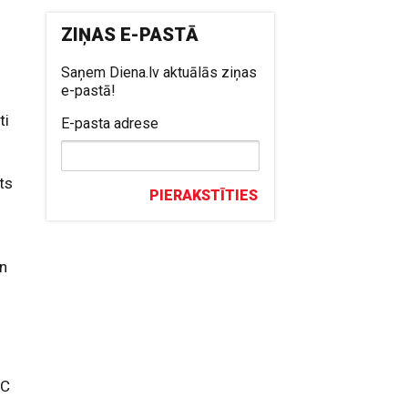
n
ZIŅAS E-PASTĀ
Saņem Diena.lv aktuālās ziņas
e-pastā!
ti
E-pasta adrese
ts
PIERAKSTĪTIES
s
un
,
OC