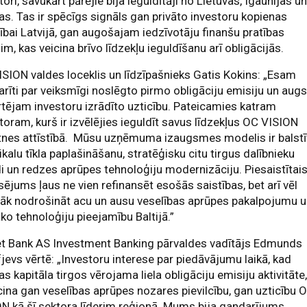
tori, savukārt pārējie bija ieguldītāji no Lietuvas, Igaunijas u
as. Tas ir spēcīgs signāls gan privāto investoru kopienas
tībai Latvijā, gan augošajam iedzīvotāju finanšu pratības
im, kas veicina brīvo līdzekļu ieguldīšanu arī obligācijās.
SION valdes loceklis un līdzīpašnieks Gatis Kokins: „Esam
rīti par veiksmīgi noslēgto pirmo obligāciju emisiju un augs
tējam investoru izrādīto uzticību. Pateicamies katram
toram, kurš ir izvēlējies ieguldīt savus līdzekļus OC VISION
tnes attīstībā. Mūsu uzņēmuma izaugsmes modelis ir balstī
ikalu tīkla paplašināšanu, stratēģisku citu tirgus dalībnieku
i un redzes aprūpes tehnoloģiju modernizāciju. Piesaistītai
sējums ļaus ne vien refinansēt esošās saistības, bet arī vēl
gāk nodrošināt acu un ausu veselības aprūpes pakalpojumu 
ko tehnoloģiju pieejamību Baltijā.”
et Bank AS Investment Banking pārvaldes vadītājs Edmunds
jevs vērtē: „Investoru interese par piedāvājumu laikā, kad
jas kapitāla tirgos vērojama liela obligāciju emisiju aktivitāte
cina gan veselības aprūpes nozares pievilcību, gan uzticību 
N kā šī sektora līderim reģionā. Mums bija gandarījums