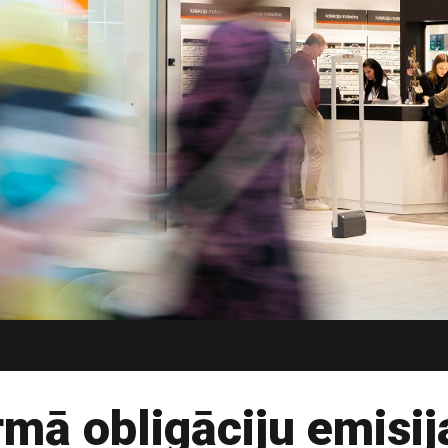
mā obligāciju emisij