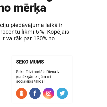
 no mērķa
iju piedāvājuma laikā ir
procentu likmi 6 %. Kopējais
 ir vairāk par 130% no
SEKO MUMS
n
Seko līdzi portāla Diena.lv
jaunākajām ziņām arī
sociālajos tīklos!