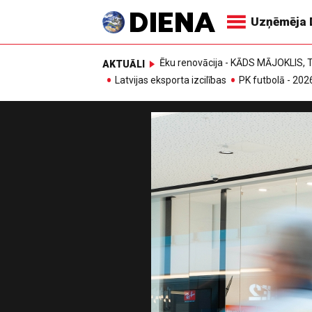
Uzņēmēja 
Ēku renovācija - KĀDS MĀJOKLIS
AKTUĀLI
Latvijas eksporta izcilības
PK futbolā - 202