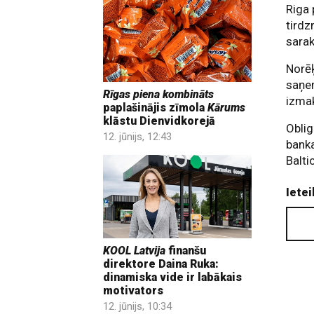
Riga 
tirdz
sarak
Norēķ
saņem
Rīgas piena kombināts
izmak
paplašinājis zīmola
Kārums
klāstu Dienvidkorejā
Oblig
12. jūnijs, 12:43
banka
Balti
Ietei
KOOL Latvija
finanšu
direktore Daina Ruka:
dinamiska vide ir labākais
motivators
12. jūnijs, 10:34