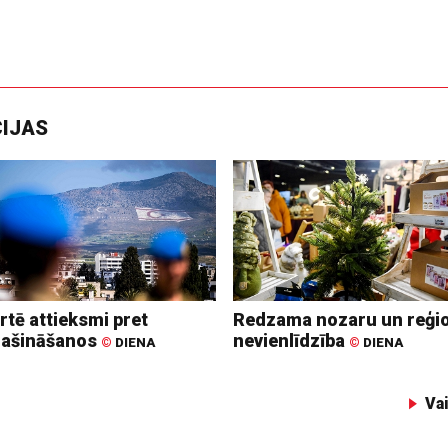
CIJAS
rtē attieksmi pret
Redzama nozaru un reģi
lašināšanos
nevienlīdzība
©
DIENA
©
DIENA
Va