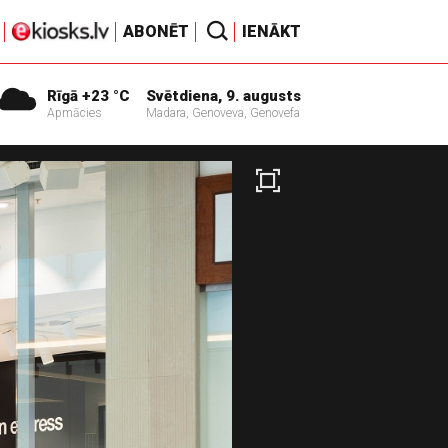
ABONĒT
IENĀKT
Rīgā +23 °C
Svētdiena, 9. augusts
Apmācies
Madara, Genoveva, Genovefa