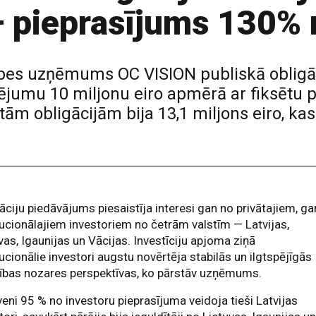
— pieprasījums 130%
rūpes uzņēmums OC VISION publiskā obligāc
sējumu 10 miljonu eiro apmērā ar fiksētu 
m obligācijām bija 13,1 miljons eiro, kas
āciju piedāvājums piesaistīja interesi gan no privātajiem, ga
tucionālajiem investoriem no četrām valstīm — Latvijas,
vas, Igaunijas un Vācijas. Investīciju apjoma ziņā
tucionālie investori augstu novērtēja stabilās un ilgtspējīgās
ības nozares perspektīvas, ko pārstāv uzņēmums.
eni 95 % no investoru pieprasījuma veidoja tieši Latvijas