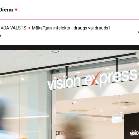
Diena
, TĀDA VALSTS
Mākslīgais intelekts - draugs vai drauds?
6