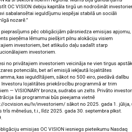
stīt OC VISION debiju kapitāla tirgū un nodrošināt investori
uvi sabalansētai ieguldījumu iespējai stabilā un sociāli
mīgā nozarē.”
 pieprasījums pēc obligācijām pārsniedza emisijas apjomu,
nts pieņēma lēmumu piešķirt pilnu alokāciju visiem
tajiem investoriem, bet atlikušo daļu sadalīt starp
tucionālajiem investoriem.
esi no privātajiem investoriem veicināja ne vien tirgus apstāk
zares potenciāls, bet arī emisijā iekļautā lojalitātes
amma, kas ieguldītājiem, sākot no 500 eiro, piedāvā dalību
 Investoru lojalitātes priekšrocību programmā ar trim
iem — VISIONARY bronza, sudrabs un zelts. Privāto investo
trācija šai programmai būs pieejama vietnē
://ocvision.eu/lv/investoriem/ sākot no 2025. gada 1. jūlija,
gs trīs mēnešus, t.i., līdz 2025. gada 30. septembra plkst.
9.
bligāciju emisijas OC VISION iesniegs pieteikumu Nasdaq