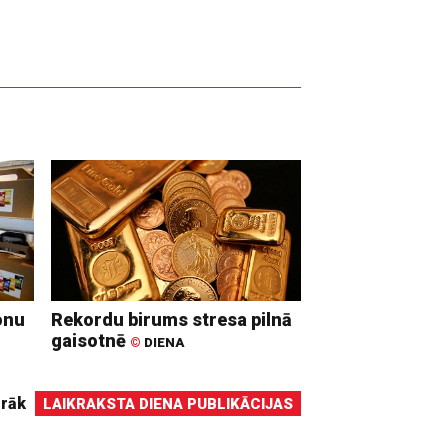
onu
Rekordu birums stresa pilnā
gaisotnē
©
DIENA
irāk
LAIKRAKSTA DIENA PUBLIKĀCIJAS