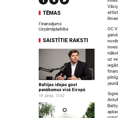
inves
Vācij
TĒMAS
attīs
līmen
Finansējums
OC VI
Uzņēmējdarbība
ganda
SAISTĪTIE RAKSTI
novēr
inves
nāko
uz ve
iegād
finan
pilnī
jaunā
Baltijas idejas gūst
panākumus visā Eiropā
Sign
18. jūnijs, 12:02
Antuf
Balti
aplie
VISIO