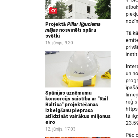
atbal
piekļ
nozī
Projektā
Pillar Iļģuciema
mājas
nosvinēti spāru
Tā kā
svētki
emite
16. jūnijs, 9:30
privā
insti
Inter
un no
progr
īpašā
Spānijas uzņēmumu
līmeņ
konsorcijs saistībā ar "Rail
reģis
Baltica" projektēšanas
https
izbeigšanu pieprasa
tā il
atlīdzināt vairākus miljonus
eiro
23.5
12. jūnijs, 17:03
Pēc o