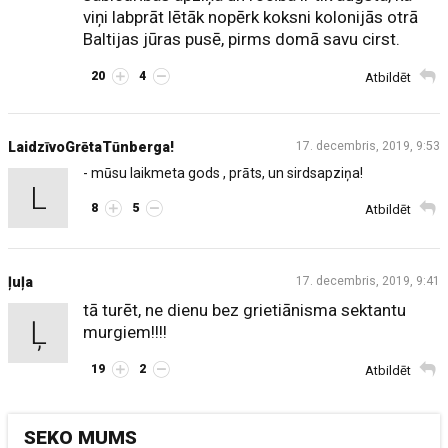
viņi labprāt lētāk nopērk koksni kolonijās otrā
Baltijas jūras pusē, pirms domā savu cirst.
20
4
Atbildēt
LaidzīvoGrētaTūnberga!
17. decembris, 2019, 9:53
- mūsu laikmeta gods , prāts, un sirdsapziņa!
L
8
5
Atbildēt
ļuļa
17. decembris, 2019, 9:41
tā turēt, ne dienu bez grietiānisma sektantu
Ļ
murgiem!!!!
19
2
Atbildēt
SEKO MUMS