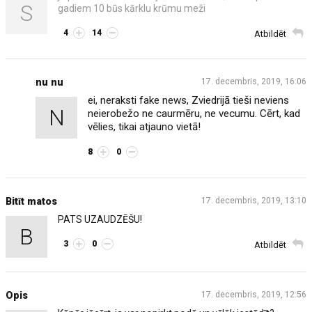
S
gadiem 10 būs kārklu krūmu meži
4
14
Atbildēt
nu nu
17. decembris, 2019, 16:06
ei, neraksti fake news, Zviedrijā tieši neviens
N
neierobežo ne caurmēru, ne vecumu. Cērt, kad
vēlies, tikai atjauno vietā!
8
0
Bitīt matos
17. decembris, 2019, 13:10
PATS UZAUDZĒŠU!
B
3
0
Atbildēt
Opis
17. decembris, 2019, 12:56