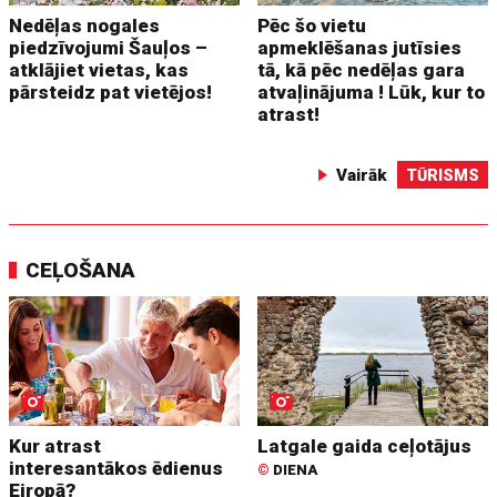
Nedēļas nogales
Pēc šo vietu
piedzīvojumi Šauļos –
apmeklēšanas jutīsies
atklājiet vietas, kas
tā, kā pēc nedēļas gara
pārsteidz pat vietējos!
atvaļinājuma ! Lūk, kur to
atrast!
Vairāk
TŪRISMS
CEĻOŠANA
Kur atrast
Latgale gaida ceļotājus
interesantākos ēdienus
©
DIENA
Eiropā?