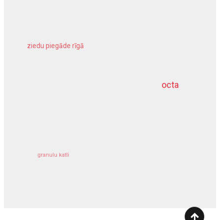
ziedu piegāde rīgā
meliorācijas darbi
octa
dziļurbums
kravu apdrošināšana
granulu katli
siltumsūknis