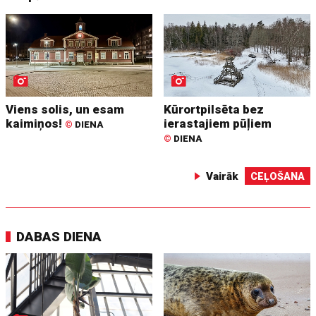
Viens solis, un esam
Kūrortpilsēta bez
kaimiņos!
ierastajiem pūļiem
©
DIENA
©
DIENA
Vairāk
CEĻOŠANA
DABAS DIENA