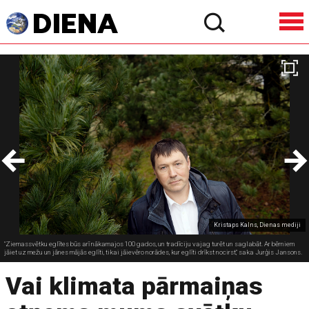
Kristaps Kalns, Dienas mediji
"Ziemassvētku eglītes būs arī nākamajos 100 gados, un tradīciju vajag turēt un saglabāt. Ar bērniem
jāiet uz mežu un jānes mājās eglīti, tikai jāievēro norādes, kur eglīti drīkst nocirst," saka Jurģis Jansons.
Vai klimata pārmaiņas