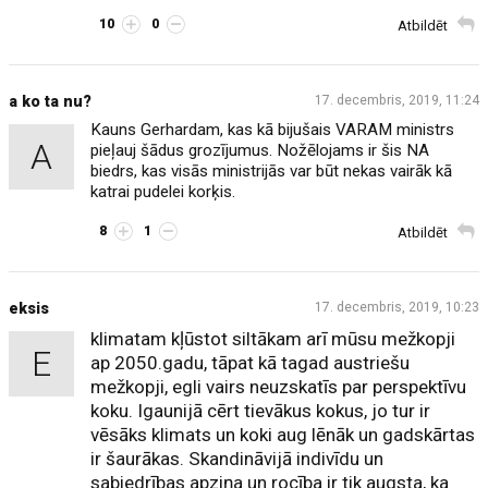
10
0
Atbildēt
a ko ta nu?
17. decembris, 2019, 11:24
Kauns Gerhardam, kas kā bijušais VARAM ministrs
A
pieļauj šādus grozījumus. Nožēlojams ir šis NA
biedrs, kas visās ministrijās var būt nekas vairāk kā
katrai pudelei korķis.
8
1
Atbildēt
eksis
17. decembris, 2019, 10:23
klimatam kļūstot siltākam arī mūsu mežkopji
E
ap 2050.gadu, tāpat kā tagad austriešu
mežkopji, egli vairs neuzskatīs par perspektīvu
koku. Igaunijā cērt tievākus kokus, jo tur ir
vēsāks klimats un koki aug lēnāk un gadskārtas
ir šaurākas. Skandināvijā indivīdu un
sabiedrības apziņa un rocība ir tik augsta, ka