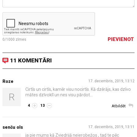
PIEVIENOT
0/1000
zīmes
11 KOMENTĀRI
Roze
17. decembris, 2019, 13:12
Cirtīs un cirtīs, kamēr visu nocirtīs. Kā dzērājs, kas dzīvo
R
mātes dzīvoklī un nes visu pārdot...
4
13
Atbildēt
senču ols
17. decembris, 2019, 13:11
ja pie mums kā Zviedrijā neierobežos , tad te pēc