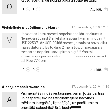
Kāpēc jācērt, ja var nopirkt podā un vēlāk iestādīt?
O
4
1
Atbildēt
Vislabākais piedāvājums jebkuram
17. decembris, 2019, 12:51
Ja vēlaties katru mēnesi nopelnīt papildu ienākumus ...
V
Nemeklējiet vairs! Šī ir lieliska iespēja ikvienam nopelnīt
USD 22537 līdz USD 29468 mēnesī, strādājot brīvo laiku
mājas datorā ... Es to daru 2 mēnešus, un pagājušajā
mēnesī es nopelnīju savu pirmo algu! !!! Vaairāk
informācijas par šo vietni .... ...............>>>>>>>>>> w­w­w.C­
a­s­h­­F­­l­o­w­7­7.C­o­m
0
5
Atbildēt
Aizsajūsmasaizrāvāselpa
17. decembris, 2019, 11:30
Visi vienotās rindās iestāsimies par mīļotās partijas
A
un bezpartejisko nesatricināmajiem nākotnes
mērķiem integrētā , ilgtspējīgā , uz panākumiem
orientētā sabiedrībā! Urā, biedri!!!!!!!!!!