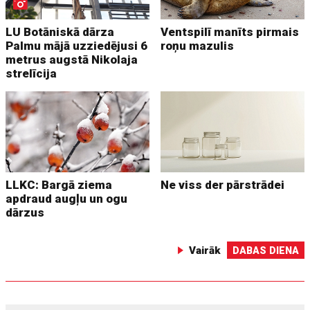
LU Botāniskā dārza
Ventspilī manīts pirmais
Palmu mājā uzziedējusi 6
roņu mazulis
metrus augstā Nikolaja
strelīcija
LLKC: Bargā ziema
Ne viss der pārstrādei
apdraud augļu un ogu
dārzus
Vairāk
DABAS DIENA