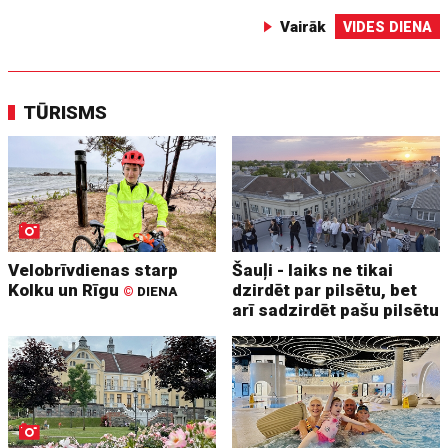
Vairāk
VIDES DIENA
TŪRISMS
Velobrīvdienas starp
Šauļi - laiks ne tikai
Kolku un Rīgu
dzirdēt par pilsētu, bet
©
DIENA
arī sadzirdēt pašu pilsētu