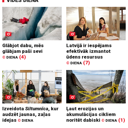
VIDES DIENA
Glābjot dabu, mēs
Latvijā ir iespējams
glābjam paši sevi
efektīvāk izmantot
(4)
ūdens resursus
©
DIENA
(7)
©
DIENA
Izveidota
Siltumnīca
, kur
Ļaut erozijas un
audzēt jaunas, zaļas
akumulācijas cikliem
idejas
noritēt dabiski
(1)
©
DIENA
©
DIENA