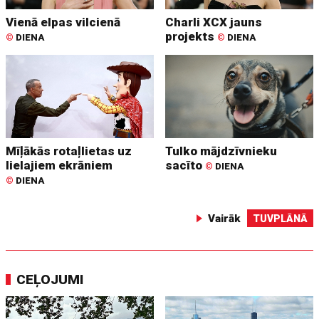
Vienā elpas vilcienā
Charli XCX jauns
projekts
©
DIENA
©
DIENA
Mīļākās rotaļlietas uz
Tulko mājdzīvnieku
lielajiem ekrāniem
sacīto
©
DIENA
©
DIENA
Vairāk
TUVPLĀNĀ
CEĻOJUMI