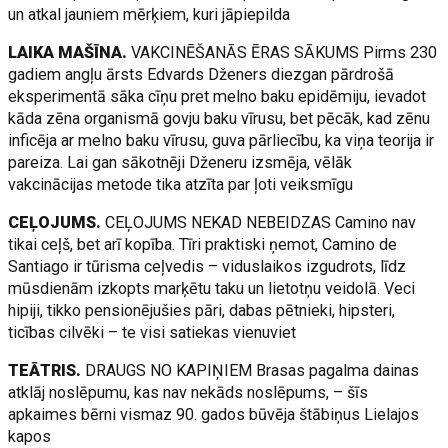
un atkal jauniem mērķiem, kuri jāpiepilda
LAIKA MAŠĪNA.
VAKCINĒŠANĀS ĒRAS SĀKUMS Pirms 230
gadiem angļu ārsts Edvards Dženers diezgan pārdrošā
eksperimentā sāka cīņu pret melno baku epidēmiju, ievadot
kāda zēna organismā govju baku vīrusu, bet pēcāk, kad zēnu
inficēja ar melno baku vīrusu, guva pārliecību, ka viņa teorija ir
pareiza. Lai gan sākotnēji Dženeru izsmēja, vēlāk
vakcinācijas metode tika atzīta par ļoti veiksmīgu
CEĻOJUMS.
CEĻOJUMS NEKAD NEBEIDZAS Camino nav
tikai ceļš, bet arī kopība. Tīri praktiski ņemot, Camino de
Santiago ir tūrisma ceļvedis – viduslaikos izgudrots, līdz
mūsdienām izkopts marķētu taku un lietotņu veidolā. Veci
hipiji, tikko pensionējušies pāri, dabas pētnieki, hipsteri,
ticības cilvēki – te visi satiekas vienuviet
TEĀTRIS.
DRAUGS NO KAPIŅIEM Brasas pagalma dainas
atklāj noslēpumu, kas nav nekāds noslēpums, – šīs
apkaimes bērni vismaz 90. gados būvēja štābiņus Lielajos
kapos