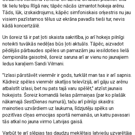
tik lielu telpu Rīgā nav, tāpēc nācās izmantot hokeja arēnu.
Tāds, lūk, izskaidrojums, kāpēc simfoniskais orķestris nu jau
visiem pazīstamos tēlus uz ekrāna pavadīs tieši tur, nevis
kādā koncertzālē.
Un šoreiz tā ir pat ļoti skaista sakritība, jo arī hokejs pilnīgi
noteikti tuvākās nedēļas būs ļoti aktuāls. Tāpēc, aizvadot
pēdējās pārbaudes spēles un pamazām jau iesildoties lielā
čempionāta gaisotnē, šoreiz saruna arī ar vienu no jaunajiem
ledus karaļiem Sandi Vilmani.
"Izlasi pārstāvēt vienmēr ir gods, turklāt man tas ir arī sapnis.
Kādreiz spēles vienmēr skatījos televīzijā, arī gāju uz arēnu
atbalstīt izlasi, bet nu pats tajā varu spēlēt," atzīst jaunais
hokejists. Šoreiz komandā lielas pārmaiņas (par ko plašāk
nākamajā
SestDienas
numurā), taču arī pilnīgi skaidrs:
mainoties uzvārdiem uz laukuma, līdzjutēju spēks un
pozitīvas cīņas emocijas sportā nemainās, un katru pavasari
tās atkal no jauna virmo Latvijas gaisā.
Varbūt te arī slēpjas tas daudzu meklētais latviešu uzvarētāja