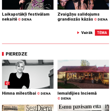
Laikapstākļi festivālam
Zvaigžņu salidojums
nekaitē
grandiozās kāzās
©
DIENA
©
DIENA
Vairāk
TĒMA
PIEREDZE
Himna mīlestībai
Iemaldījies Inciemā
©
DIENA
©
DIENA