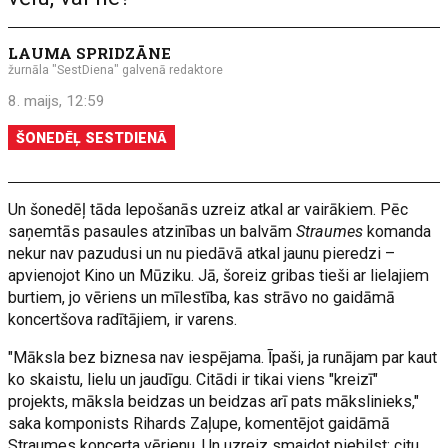
LAUMA SPRIDZĀNE
žurnāla "SestDiena" galvenā redaktore
8. maijs, 12:59
ŠONEDĒĻ SESTDIENĀ
Un šonedēļ tāda lepošanās uzreiz atkal ar vairākiem. Pēc
saņemtās pasaules atzinības un balvām
Straumes
komanda
nekur nav pazudusi un nu piedāvā atkal jaunu pieredzi –
apvienojot Kino un Mūziku. Jā, šoreiz gribas tieši ar lielajiem
burtiem, jo vēriens un mīlestība, kas strāvo no gaidāmā
koncertšova radītājiem, ir varens.
"Māksla bez biznesa nav iespējama. Īpaši, ja runājam par kaut
ko skaistu, lielu un jaudīgu. Citādi ir tikai viens "kreizī"
projekts, māksla beidzas un beidzas arī pats mākslinieks,"
saka komponists Rihards Zaļupe, komentējot gaidāmā
Straumes koncerta vērienu. Un uzreiz smaidot piebilst: citu