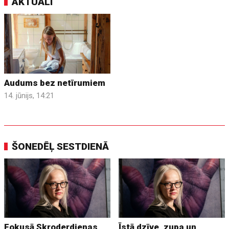
AKTUĀLI
Audums bez netīrumiem
14. jūnijs, 14:21
ŠONEDĒĻ SESTDIENĀ
Fokusā Skroderdienas
Īstā dzīve, zupa un