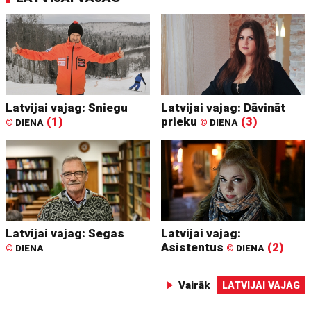
Latvijai vajag: Sniegu
Latvijai vajag: Dāvināt
(1)
prieku
(3)
©
DIENA
©
DIENA
Latvijai vajag: Segas
Latvijai vajag:
Asistentus
(2)
©
DIENA
©
DIENA
Vairāk
LATVIJAI VAJAG