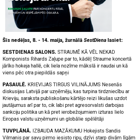
Šīs nedēļas, 8. - 14. maija, žurnālā
SestDiena
lasiet:
SESTDIENAS SALONS.
STRAUMĒ KĀ VĒL NEKAD
Komponists Rihards Zaļupe par to, kādēļ Straume koncertā
jārīko hokeja hallē, cik liela nozīme mākslā ir naudai un kā
viens pēc otra piepildās sapņi
PASAULĒ.
KRIEVIJAS TIRGUS VILINĀJUMS Nesenās
diskusijas Latvijā par uzņēmēju, kas turpina tirdzniecību ar
Krieviju, saraksta publiskošanu kārtējo reizi likušas uzdot
jautājumus arī par to, cik labi pret agresorvalsti darbojas
sankciju politika un kā pret ierobežojumiem izturas lielo
Eiropas valstu uzņēmumi un globālie spēlētāji
TUVPLĀNĀ.
IZBAUDA MAZĀKUMU Hokejists Sandis
Vilmanis par savu pirmo iesisto ripu, dzīvi starp divām līgām