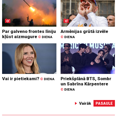
Par galveno frontes līniju
Armēnijas grūtā izvēle
kļūst aizmugure
©
DIENA
©
DIENA
Vai ir pietiekami?
Priekšplānā BTS, Sombr
©
DIENA
un Sabrīna Kārpentere
©
DIENA
Vairāk
PASAULE