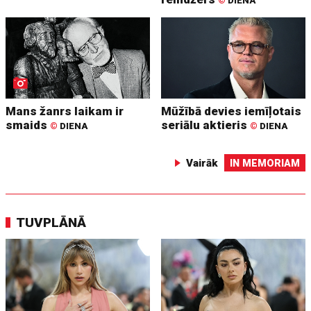
©
DIENA
Mans žanrs laikam ir
Mūžībā devies iemīļotais
smaids
seriālu aktieris
©
DIENA
©
DIENA
Vairāk
IN MEMORIAM
TUVPLĀNĀ