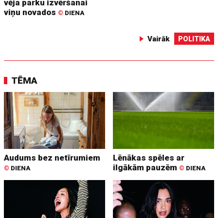
vēja parku izvēršanai
viņu novados
©
DIENA
Vairāk
POLITIKA
TĒMA
Audums bez netīrumiem
Lēnākas spēles ar
ilgākām pauzēm
©
DIENA
©
DIENA