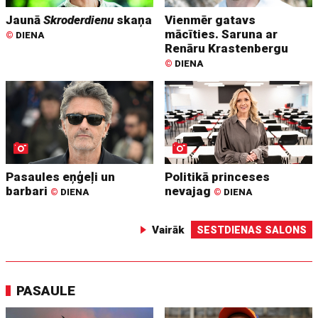
Jaunā
Skroderdienu
skaņa
Vienmēr gatavs
mācīties. Saruna ar
©
DIENA
Renāru Krastenbergu
©
DIENA
Pasaules eņģeļi un
Politikā princeses
barbari
nevajag
©
DIENA
©
DIENA
Vairāk
SESTDIENAS SALONS
PASAULE