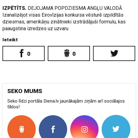
IZPĒTĪTS.
DEJOJAMA POPDZIESMA ANGĻU VALODĀ
Izanalizējot visas Eirovīzijas konkursa vēsturē izpildītās
dziesmas, amerikāņu zinātnieki izstrādājuši formulu, kas
paaugstina izredzes uz uzvaru
Ieteikt
0
0
SEKO MUMS
Seko līdzi portāla Diena.lv jaunākajām ziņām arī sociālajos
tīklos!