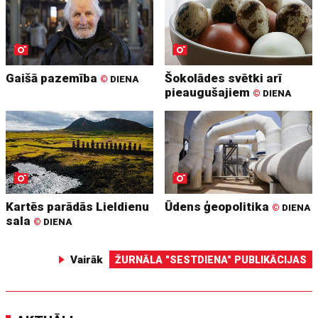
Gaišā pazemība
Šokolādes svētki arī
©
DIENA
pieaugušajiem
©
DIENA
Kartēs parādās Lieldienu
Ūdens ģeopolitika
©
DIENA
sala
©
DIENA
Vairāk
ŽURNĀLA "SESTDIENA" PUBLIKĀCIJAS