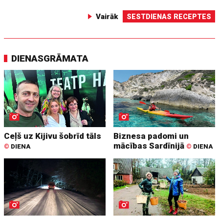
Vairāk
SESTDIENAS RECEPTES
DIENASGRĀMATA
Ceļš uz Kijivu šobrīd tāls
Biznesa padomi un
mācības Sardīnijā
©
DIENA
©
DIENA