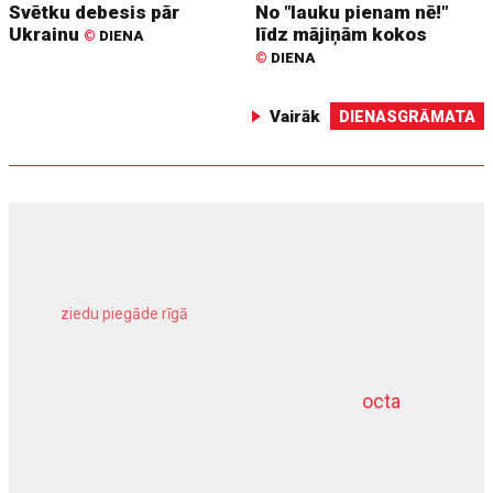
Svētku debesis pār
No "lauku pienam nē!"
Ukrainu
līdz mājiņām kokos
©
DIENA
©
DIENA
Vairāk
DIENASGRĀMATA
ziedu piegāde rīgā
meliorācijas darbi
octa
dziļurbums
kravu apdrošināšana