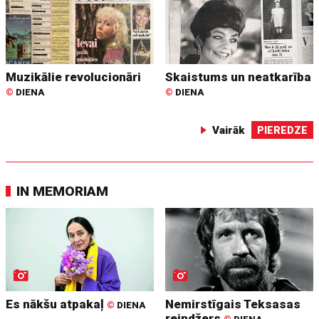
Muzikālie revolucionāri
Skaistums un neatkarība
©
DIENA
©
DIENA
Vairāk
PIEREDZE
IN MEMORIAM
Es nākšu atpakaļ
Nemirstīgais Teksasas
©
DIENA
reindžers