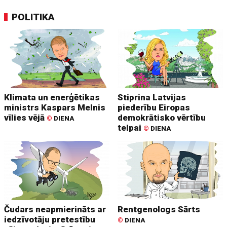
POLITIKA
Klimata un enerģētikas
Stiprina Latvijas
ministrs Kaspars Melnis
piederību Eiropas
vīlies vējā
demokrātisko vērtību
©
DIENA
telpai
©
DIENA
Čudars neapmierināts ar
Rentgenologs Sārts
iedzīvotāju pretestību
©
DIENA