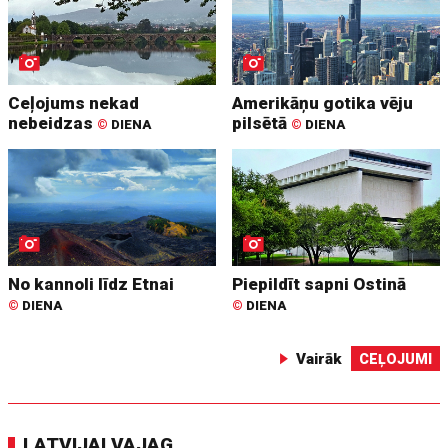
Ceļojums nekad
Amerikāņu gotika vēju
nebeidzas
pilsētā
©
DIENA
©
DIENA
No kannoli līdz Etnai
Piepildīt sapni Ostinā
©
DIENA
©
DIENA
Vairāk
CEĻOJUMI
LATVIJAI VAJAG