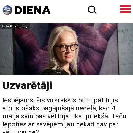
Foto
: Dienas mediji
Uzvarētāji
Iespējams, šis virsraksts būtu pat bijis
atbilstošāks pagājušajā nedēļā, kad 4.
maija svinības vēl bija tikai priekšā. Taču
lepoties ar savējiem jau nekad nav par
vēlu, vai ne?