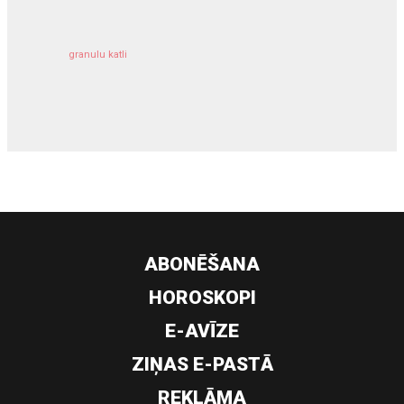
granulu katli
siltumsūknis
ABONĒŠANA
HOROSKOPI
E-AVĪZE
ZIŅAS E-PASTĀ
REKLĀMA