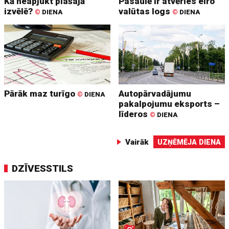
Kā neapjukt plašajā
Pasaulē ir atvēries eiro
izvēlē?
valūtas logs
©
DIENA
©
DIENA
Pārāk maz turīgo
Autopārvadājumu
©
DIENA
pakalpojumu eksports –
līderos
©
DIENA
Vairāk
UZŅĒMĒJA DIENA
DZĪVESSTILS