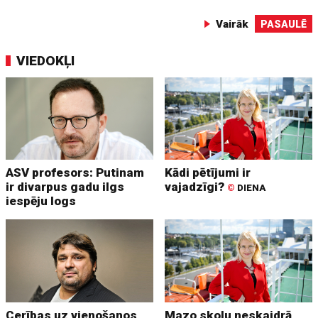
Vairāk
PASAULĒ
VIEDOKĻI
ASV profesors: Putinam
Kādi pētījumi ir
ir divarpus gadu ilgs
vajadzīgi?
©
DIENA
iespēju logs
Cerības uz vienošanos
Mazo skolu neskaidrā