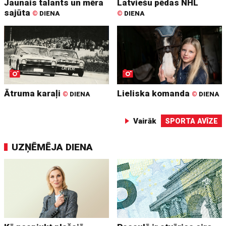
Jaunais talants un mēra
Latviešu pēdas NHL
sajūta
©
DIENA
©
DIENA
Ātruma karaļi
Lieliska komanda
©
DIENA
©
DIENA
Vairāk
SPORTA AVĪZE
UZŅĒMĒJA DIENA