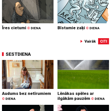
Īres cietumi
Bīstamie zaķi
©
DIENA
©
DIENA
Vairāk
CITI
SESTDIENA
Audums bez netīrumiem
Lēnākas spēles ar
ilgākām pauzēm
©
DIENA
©
DIENA