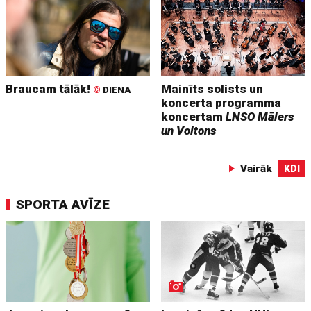
Braucam tālāk!
Mainīts solists un
©
DIENA
koncerta programma
koncertam
LNSO Mālers
un Voltons
Vairāk
KDI
SPORTA AVĪZE