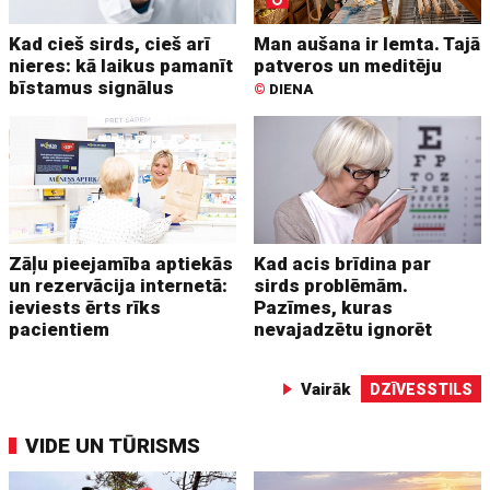
Kad cieš sirds, cieš arī
Man aušana ir lemta. Tajā
nieres: kā laikus pamanīt
patveros un meditēju
bīstamus signālus
©
DIENA
Zāļu pieejamība aptiekās
Kad acis brīdina par
un rezervācija internetā:
sirds problēmām.
ieviests ērts rīks
Pazīmes, kuras
pacientiem
nevajadzētu ignorēt
Vairāk
DZĪVESSTILS
VIDE UN TŪRISMS