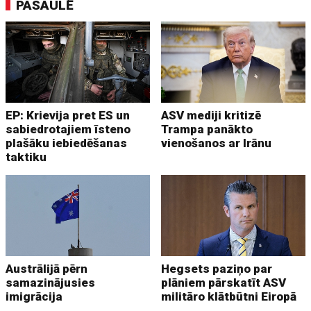
PASAULĒ
EP: Krievija pret ES un
ASV mediji kritizē
sabiedrotajiem īsteno
Trampa panākto
plašāku iebiedēšanas
vienošanos ar Irānu
taktiku
Austrālijā pērn
Hegsets paziņo par
samazinājusies
plāniem pārskatīt ASV
imigrācija
militāro klātbūtni Eiropā