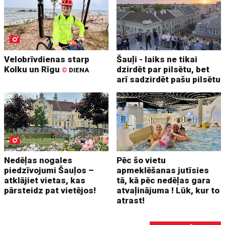
Velobrīvdienas starp
Šauļi - laiks ne tikai
Kolku un Rīgu
dzirdēt par pilsētu, bet
©
DIENA
arī sadzirdēt pašu pilsētu
Nedēļas nogales
Pēc šo vietu
piedzīvojumi Šauļos –
apmeklēšanas jutīsies
atklājiet vietas, kas
tā, kā pēc nedēļas gara
pārsteidz pat vietējos!
atvaļinājuma ! Lūk, kur to
atrast!