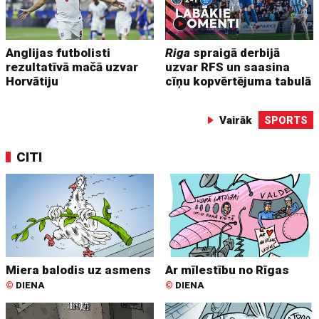
Anglijas futbolisti
Riga
spraigā derbijā
rezultatīvā mačā uzvar
uzvar RFS un saasina
Horvātiju
cīņu kopvērtējuma tabulā
Vairāk
SPORTS
CITI
Miera balodis uz asmens
Ar mīlestību no Rīgas
©
DIENA
©
DIENA