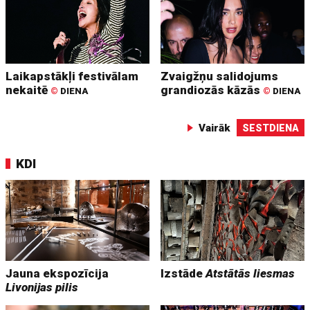
Laikapstākļi festivālam
Zvaigžņu salidojums
nekaitē
grandiozās kāzās
©
DIENA
©
DIENA
Vairāk
SESTDIENA
KDI
Jauna ekspozīcija
Izstāde
Atstātās liesmas
Livonijas pilis