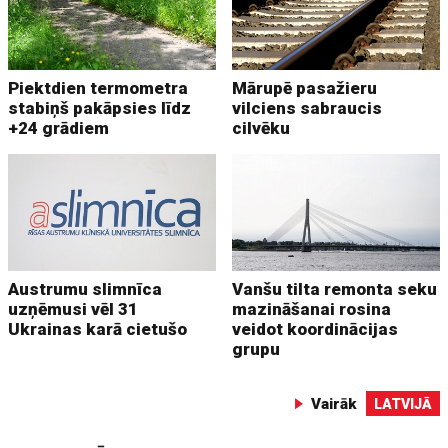
Piektdien termometra
Mārupē pasažieru
stabiņš pakāpsies līdz
vilciens sabraucis
+24 grādiem
cilvēku
Austrumu slimnīca
Vanšu tilta remonta seku
uzņēmusi vēl 31
mazināšanai rosina
Ukrainas karā cietušo
veidot koordinācijas
grupu
Vairāk
LATVIJĀ