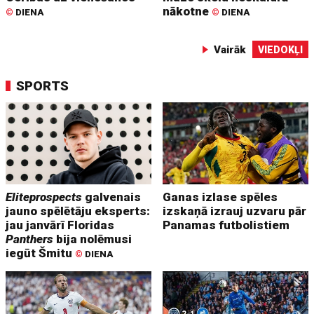
nākotne
©
DIENA
©
DIENA
Vairāk
VIEDOKĻI
SPORTS
Eliteprospects
galvenais
Ganas izlase spēles
jauno spēlētāju eksperts:
izskaņā izrauj uzvaru pār
jau janvārī Floridas
Panamas futbolistiem
Panthers
bija nolēmusi
iegūt Šmitu
©
DIENA