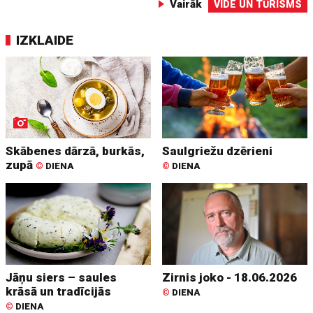
Vairāk
VIDE UN TŪRISMS
IZKLAIDE
Skābenes dārzā, burkās,
Saulgriežu dzērieni
zupā
©
DIENA
©
DIENA
Jāņu siers – saules
Zirnis joko - 18.06.2026
krāsā un tradīcijās
©
DIENA
©
DIENA