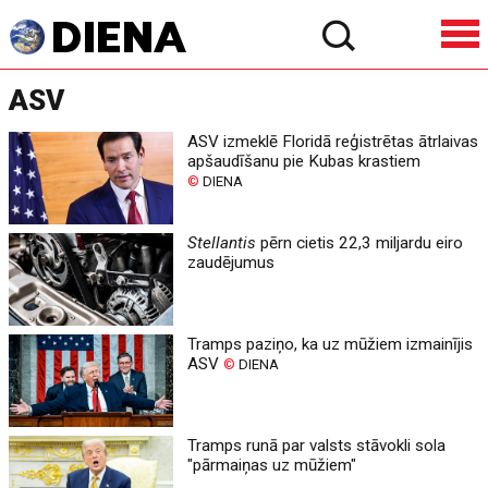
ASV
ASV izmeklē Floridā reģistrētas ātrlaivas
apšaudīšanu pie Kubas krastiem
©
DIENA
Stellantis
pērn cietis 22,3 miljardu eiro
zaudējumus
Tramps paziņo, ka uz mūžiem izmainījis
ASV
©
DIENA
Tramps runā par valsts stāvokli sola
"pārmaiņas uz mūžiem"