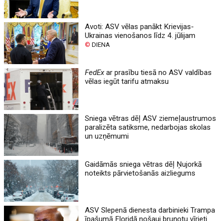
Avoti: ASV vēlas panākt Krievijas-
Ukrainas vienošanos līdz 4. jūlijam
©
DIENA
FedEx
ar prasību tiesā no ASV valdības
vēlas iegūt tarifu atmaksu
Sniega vētras dēļ ASV ziemeļaustrumos
paralizēta satiksme, nedarbojas skolas
un uzņēmumi
Gaidāmās sniega vētras dēļ Ņujorkā
noteikts pārvietošanās aizliegums
ASV Slepenā dienesta darbinieki Trampa
īpašumā Floridā nošauj bruņotu vīrieti