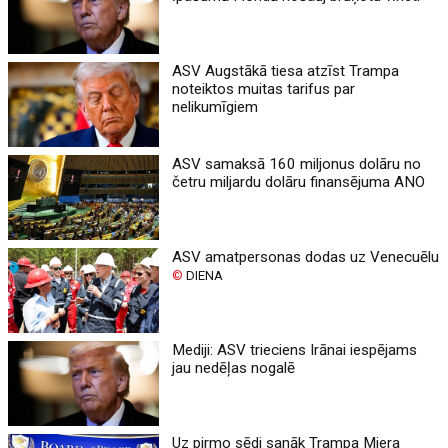
ASV Augstākā tiesa atzīst Trampa
noteiktos muitas tarifus par
nelikumīgiem
ASV samaksā 160 miljonus dolāru no
četru miljardu dolāru finansējuma ANO
ASV amatpersonas dodas uz Venecuēlu
©
DIENA
Mediji: ASV trieciens Irānai iespējams
jau nedēļas nogalē
Uz pirmo sēdi sanāk Trampa Miera