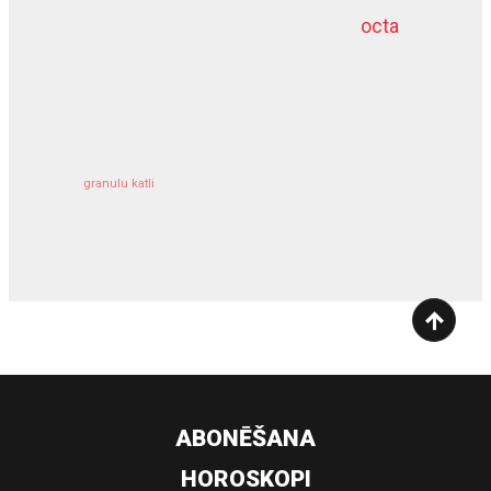
octa
dziļurbums
kravu apdrošināšana
granulu katli
siltumsūknis
ABONĒŠANA
HOROSKOPI