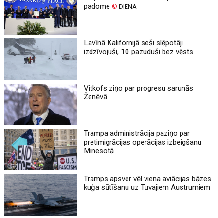
padome
©
DIENA
Lavīnā Kalifornijā seši slēpotāji
izdzīvojuši, 10 pazuduši bez vēsts
Vitkofs ziņo par progresu sarunās
Ženēvā
Trampa administrācija paziņo par
pretimigrācijas operācijas izbeigšanu
Minesotā
Tramps apsver vēl viena aviācijas bāzes
kuģa sūtīšanu uz Tuvajiem Austrumiem