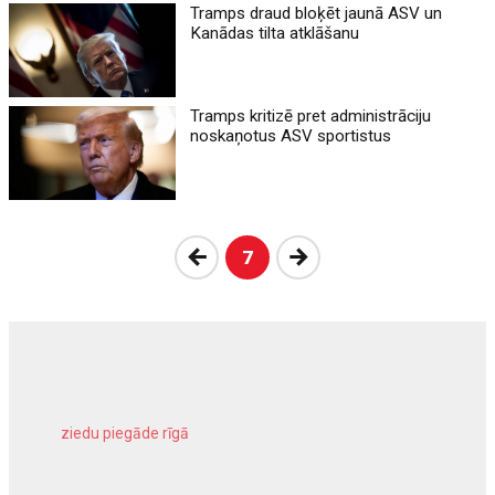
Tramps draud bloķēt jaunā ASV un
Kanādas tilta atklāšanu
Tramps kritizē pret administrāciju
noskaņotus ASV sportistus
Atpakaļ
Nākošā
7
ziedu piegāde rīgā
meliorācijas darbi