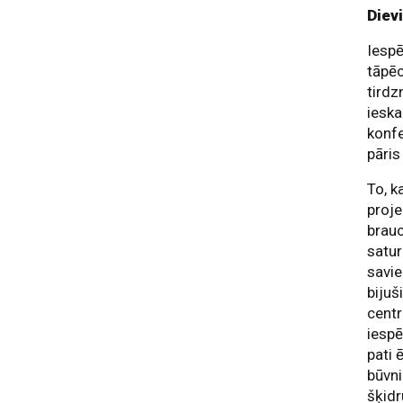
Diev
Iespē
tāpēc
tirdz
ieska
konfe
pāris
To, k
proje
brauc
satur
savie
bijuš
centr
iespē
pati 
būvni
šķidr