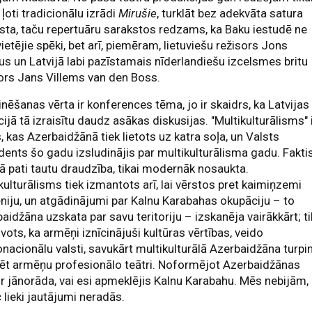
 ļoti tradicionālu izrādi
Mirušie
, turklāt bez adekvāta satura
sta, taču repertuāru sarakstos redzams, ka Baku iestudē ne
vietējie spēki, bet arī, piemēram, lietuviešu režisors Jons
us un Latvijā labi pazīstamais nīderlandiešu izcelsmes britu
ors Jans Villems van den Boss.
nēšanas vērta ir konferences tēma, jo ir skaidrs, ka Latvijas
cijā tā izraisītu daudz asākas diskusijas. "Multikulturālisms" 
, kas Azerbaidžānā tiek lietots uz katra soļa, un Valsts
dents šo gadu izsludinājis par multikulturālisma gadu. Fakti
 tā pati tautu draudzība, tikai modernāk nosaukta.
kulturālisms tiek izmantots arī, lai vērstos pret kaimiņzemi
iju, un atgādinājumi par Kalnu Karabahas okupāciju – to
aidžāna uzskata par savu teritoriju – izskanēja vairākkārt; t
vots, ka armēņi iznīcinājuši kultūras vērtības, veido
acionālu valsti, savukārt multikulturālā Azerbaidžāna turpi
ēt armēņu profesionālo teātri. Noformējot Azerbaidžānas
 ir jānorāda, vai esi apmeklējis Kalnu Karabahu. Mēs nebijām,
 lieki jautājumi neradās.