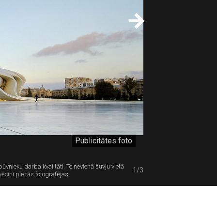
Publicitātes foto
vnieku darba kvalitāti. Te nevienā šuvju vietā
1/3
ciņi pie tās fotografējas.