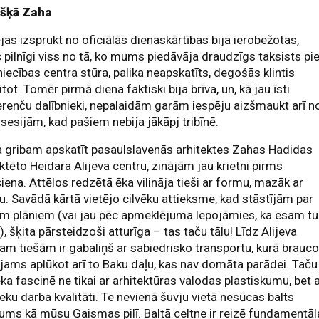
išķā Zaha
jas izsprukt no oficiālās dienaskārtības bija ierobežotas,
 pilnīgi viss no tā, ko mums piedāvāja draudzīgs taksists pi
niecības centra stūra, palika neapskatīts, degošās klintis
itot. Tomēr pirmā diena faktiski bija brīva, un, kā jau īsti
renču dalībnieki, nepalaidām garām iespēju aizšmaukt arī n
 sesijām, kad pašiem nebija jākāpj tribīnē.
a gribam apskatīt pasaulslavenās arhitektes Zahas Hadidas
ktēto Heidara Alijeva centru, zinājām jau krietni pirms
iena. Attēlos redzētā ēka vilināja tieši ar formu, mazāk ar
u. Savādā kārtā vietējo cilvēku attieksme, kad stāstījām par
m plāniem (vai jau pēc apmeklējuma lepojāmies, ka esam tu
i), šķita pārsteidzoši atturīga – tas taču tālu! Līdz Alijeva
am tiešām ir gabaliņš ar sabiedrisko transportu, kurā brauco
jams aplūkot arī to Baku daļu, kas nav domāta parādei. Taču
ēka fascinē ne tikai ar arhitektūras valodas plastiskumu, bet a
eku darba kvalitāti. Te nevienā šuvju vietā nesūcas balts
ums kā mūsu Gaismas pilī. Baltā celtne ir reizē fundamentāl