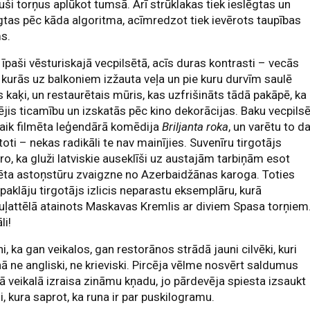
uši torņus aplūkot tumsā. Arī strūklakas tiek ieslēgtas un
gtas pēc kāda algoritma, acīmredzot tiek ievērots taupības
s.
 īpaši vēsturiskajā vecpilsētā, acīs duras kontrasti – vecās
 kurās uz balkoniem izžauta veļa un pie kuru durvīm saulē
s kaķi, un restaurētais mūris, kas uzfrišināts tādā pakāpē, ka
jis ticamību un izskatās pēc kino dekorācijas. Baku vecpils
aik filmēta leģendārā komēdija
Briljanta roka
, un varētu to da
toti – nekas radikāli te nav mainījies. Suvenīru tirgotājs
ro, ka gluži latviskie auseklīši uz austajām tarbiņām esot
zēta astoņstūru zvaigzne no Azerbaidžānas karoga. Toties
paklāju tirgotājs izlicis neparastu eksemplāru, kurā
ļattēlā atainots Maskavas Kremlis ar diviem Spasa torņiem
li!
ni, ka gan veikalos, gan restorānos strādā jauni cilvēki, kuri
ā ne angliski, ne krieviski. Pircēja vēlme nosvērt saldumus
lā veikalā izraisa zināmu kņadu, jo pārdevēja spiesta izsaukt
i, kura saprot, ka runa ir par puskilogramu.