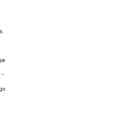
s.
jai
 –
īgo