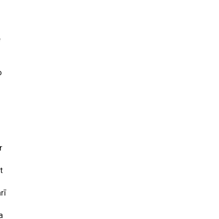
e
o
r
t
rī
a