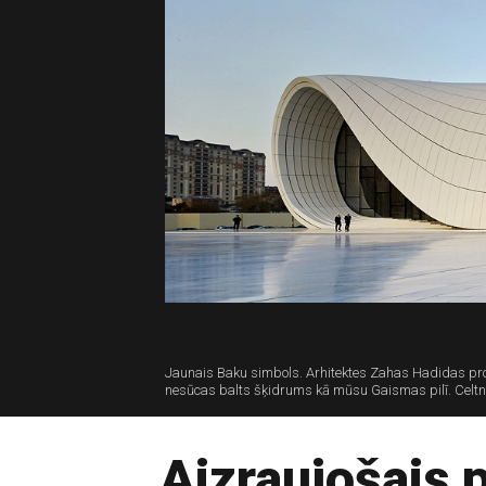
Jaunais Baku simbols. Arhitektes Zahas Hadidas proje
nesūcas balts šķidrums kā mūsu Gaismas pilī. Celtne i
Aizraujošais 