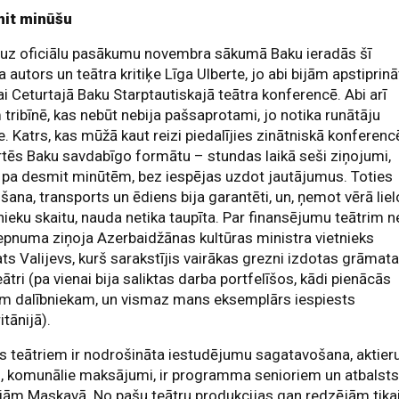
it minūšu
 uz oficiālu pasākumu novembra sākumā Baku ieradās šī
a autors un teātra kritiķe Līga Ulberte, jo abi bijām apstiprinā
ai Ceturtajā Baku Starptautiskajā teātra konferencē. Abi arī
 tribīnē, kas nebūt nebija pašsaprotami, jo notika runātāju
e. Katrs, kas mūžā kaut reizi piedalījies zinātniskā konferenc
tēs Baku savdabīgo formātu – stundas laikā seši ziņojumi,
 pa desmit minūtēm, bez iespējas uzdot jautājumus. Toties
šana, transports un ēdiens bija garantēti, un, ņemot vērā liel
nieku skaitu, nauda netika taupīta. Par finansējumu teātrim n
epnuma ziņoja Azerbaidžānas kultūras ministra vietnieks
ts Valijevs, kurš sarakstījis vairākas grezni izdotas grāmat
eātri (pa vienai bija saliktas darba portfelīšos, kādi pienācās
am dalībniekam, un vismaz mans eksemplārs iespiests
itānijā).
s teātriem ir nodrošināta iestudējumu sagatavošana, aktier
, komunālie maksājumi, ir programma senioriem un atbalst
jām Maskavā. No pašu teātru produkcijas gan redzējām tika