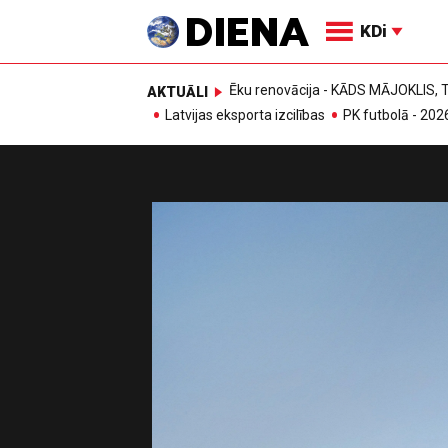
KDi
Ēku renovācija - KĀDS MĀJOKLIS
AKTUĀLI
Latvijas eksporta izcilības
PK futbolā - 202