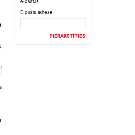
e-pastā!
E-pasta adrese
ti
PIERAKSTĪTIES
ē,
o
e
as
u
s
i