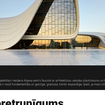
ktētais Heidara Alijeva centrs fascinē ar arhitektūras valodas plastiskumu un bū
r reizē fundamentāla un gaisīga, gracioza, tomēr iespaidīga, īpaši, ja mazi cilvē
pretrunīgums