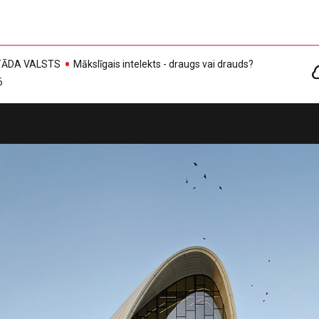
, TĀDA VALSTS
Mākslīgais intelekts - draugs vai drauds?
6