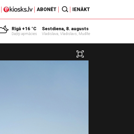
ABONĒT
IENĀKT
Rīgā +16 °C
Sestdiena, 8. augusts
Daļēji apmācies
Vladislava, Vladislavs, Mudīte