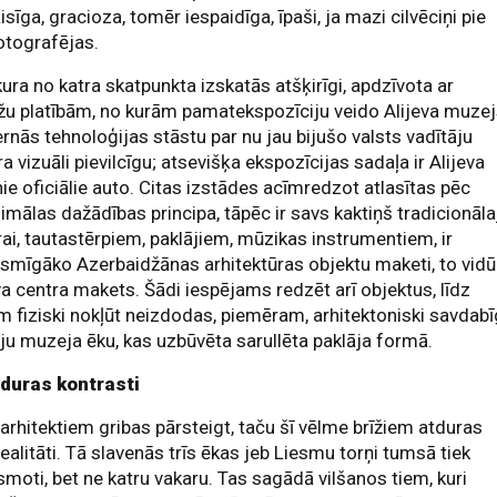
isīga, gracioza, tomēr iespaidīga, īpaši, ja mazi cilvēciņi pie
otografējas.
kura no katra skatpunkta izskatās atšķirīgi, apdzīvota ar
žu platībām, no kurām pamatekspozīciju veido Alijeva muzej
nās tehnoloģijas stāstu par nu jau bijušo valsts vadītāju
a vizuāli pievilcīgu; atsevišķa ekspozīcijas sadaļa ir Alijeva
ie oficiālie auto. Citas izstādes acīmredzot atlasītas pēc
mālas dažādības principa, tāpēc ir savs kaktiņš tradicionāla
rai, tautastērpiem, paklājiem, mūzikas instrumentiem, ir
ksmīgāko Azerbaidžānas arhitektūras objektu maketi, to vidū
va centra makets. Šādi iespējams redzēt arī objektus, līdz
m fiziski nokļūt neizdodas, piemēram, arhitektoniski savdab
ju muzeja ēku, kas uzbūvēta sarullēta paklāja formā.
 duras kontrasti
arhitektiem gribas pārsteigt, taču šī vēlme brīžiem atduras
realitāti. Tā slavenās trīs ēkas jeb Liesmu torņi tumsā tiek
smoti, bet ne katru vakaru. Tas sagādā vilšanos tiem, kuri