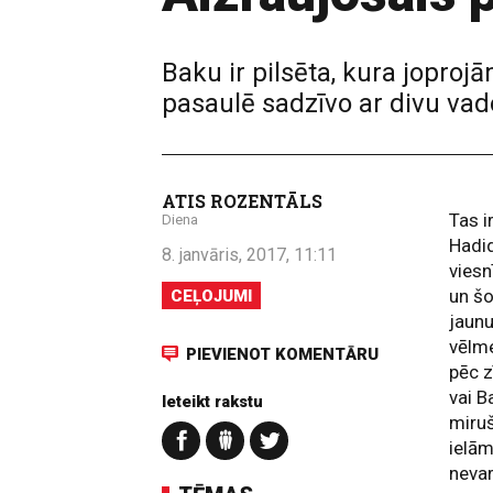
Baku ir pilsēta, kura jopro
pasaulē sadzīvo ar divu vad
ATIS ROZENTĀLS
Tas i
Diena
Hadid
8. janvāris, 2017, 11:11
viesn
un šo
CEĻOJUMI
jaunu
vēlme
PIEVIENOT KOMENTĀRU
pēc z
vai B
Ieteikt rakstu
miruš
ielām
nevar