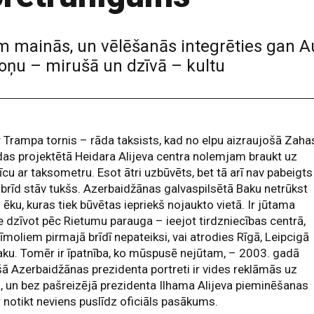
jām mainās, un vēlēšanās integrēties gan
oņu – mirušā un dzīvā – kultu
r Trampa tornis – rāda taksists, kad no elpu aizraujošā Zaha
as projektētā Heidara Alijeva centra nolemjam braukt uz
īcu ar taksometru. Esot ātri uzbūvēts, bet tā arī nav pabeigts
brīd stāv tukšs. Azerbaidžānas galvaspilsētā Baku netrūkst
 ēku, kuras tiek būvētas iepriekš nojaukto vietā. Ir jūtama
 dzīvot pēc Rietumu parauga – ieejot tirdzniecības centrā,
īmoliem pirmajā brīdī nepateiksi, vai atrodies Rīgā, Leipcigā
aku. Tomēr ir īpatnība, ko mūspusē nejūtam, – 2003. gadā
ā Azerbaidžānas prezidenta portreti ir vides reklāmās uz
, un bez pašreizējā prezidenta Ilhama Alijeva pieminēšanas
 notikt neviens puslīdz oficiāls pasākums.