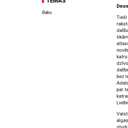
TĒMAS
Desm
Baku
Tieši
rakst
dalīb
tikām
atlas
novēr
katrs
dzīvo
dalīb
bez l
Adala
par t
katr
Lielbr
Valst
algas
studi