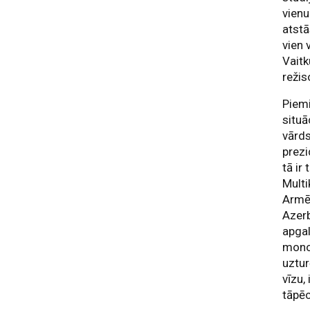
vienu
atstā
vien 
Vaitk
režis
Piemi
situā
vārds
prezi
tā ir
Multi
Armēn
Azerb
apgal
monon
uztur
vīzu,
tāpēc