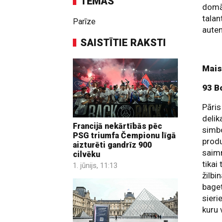
TĒMAS
domāt
talan
Parīze
auten
SAISTĪTIE RAKSTI
Mais
93 B
Pāris
delik
Francijā nekārtībās pēc
simbo
PSG triumfa Čempionu līgā
produ
aizturēti gandrīz 900
saimn
cilvēku
tikai
1. jūnijs, 11:13
žilbi
bage
sieri
kuru 