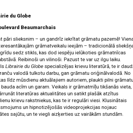
airie du Globe
oulevard Beaumarchais
t pāri slieksnim – un gandrīz iekrītat grāmatu pazemē! Vien
teresantākajām grāmatveikalu ieejām – tradicionālā sliekšņ
 grīdu sedz stikls, kas dod iespēju ielūkoties grāmatnīcas
bstāvā. Reibinoši un vilinoši. Pazust te var uz ilgu laiku.
ls
Librairie du Globe
specializējas krievu literatūrā, te ir dau
ranču valodā tulkotu darbu, gan grāmatu oriģinālvalodā. No
kas līdz mūsdienu aktuālajiem autoriem, plaukti pilni grāmat
, bauda acīm un garam. Veikals ir grāmatmīļu tikšanās vieta,
ārrunāt literatūras aktualitātes un satikt plašāk atzītus
enu krievu rakstniekus, kas te ir regulāri viesi. Klusinātais
ismojums un hipnotizējošās videoprojekcijas nojauc
tātes sajūtu, un te viegli aizķerties uz vairākām stundām.