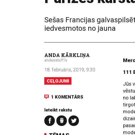
Sešas Francijas galvaspilsēt
iedvesmotos no jauna
ANDA KĀRKLIŅA
Merc
andasstuff.lv
18. februāris, 2019, 9:30
111 
CEĻOJUMI
Jūs v
vēstu
1 KOMENTĀRS
no la
tirgo
Ieteikt rakstu
mode 
dizai
pasau
modes