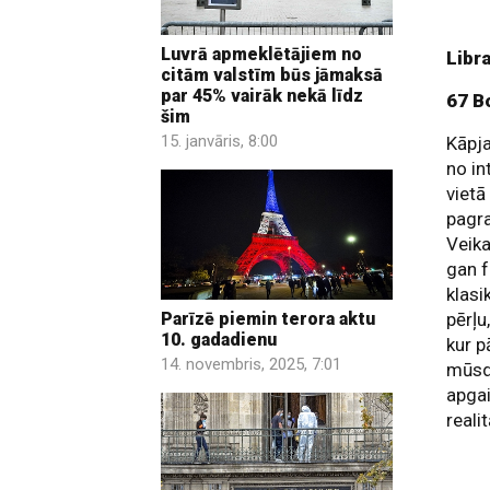
Luvrā apmeklētājiem no
Libr
citām valstīm būs jāmaksā
par 45% vairāk nekā līdz
67 B
šim
15. janvāris, 8:00
Kāpja
no in
vietā
pagra
Veika
gan f
klasi
pērļu
Parīzē piemin terora aktu
10. gadadienu
kur p
14. novembris, 2025, 7:01
mūsdi
apga
reali