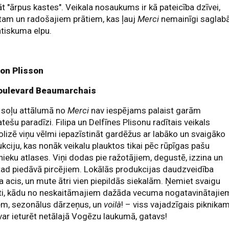
 "ārpus kastes". Veikala nosaukums ir kā pateicība dzīvei,
tam un radošajiem prātiem, kas ļauj
Merci
nemainīgi saglab
tiskuma elpu.
on Plisson
oulevard Beaumarchais
 soļu attālumā no
Merci
nav iespējams palaist garām
atešu paradīzi. Filipa un Delfīnes Plisonu radītais veikals
lizē viņu vēlmi iepazīstināt gardēžus ar labāko un svaigāko
kciju, kas nonāk veikalu plauktos tikai pēc rūpīgas pašu
ieku atlases. Viņi dodas pie ražotājiem, degustē, izzina un
 tad piedāvā pircējiem. Lokālās produkcijas daudzveidība
na acis, un mute ātri vien piepildās siekalām. Ņemiet svaigu
ti, kādu no neskaitāmajiem dažāda vecuma nogatavinātajie
em, sezonālus dārzeņus, un
voilà
! – viss vajadzīgais piknikam
var ieturēt netālajā Vogēzu laukumā, gatavs!