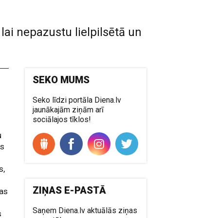
lai nepazustu lielpilsētā un
SEKO MUMS
Seko līdzi portāla Diena.lv
jaunākajām ziņām arī
sociālajos tīklos!
u
ns
s,
ZIŅAS E-PASTĀ
sas
Saņem Diena.lv aktuālās ziņas
s