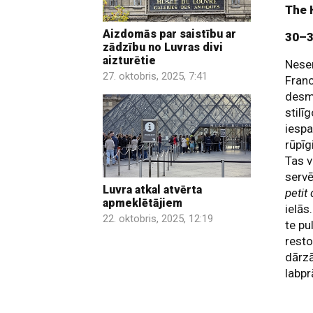
The 
Aizdomās par saistību ar
30–3
zādzību no Luvras divi
aizturētie
Nesen
27. oktobris, 2025, 7:41
Franc
desmi
stilī
iespa
rūpīg
Tas v
servē
Luvra atkal atvērta
petit
apmeklētājiem
ielās
22. oktobris, 2025, 12:19
te pu
resto
dārzā
labpr