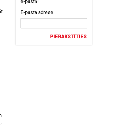
e-pastā!
āt
E-pasta adrese
PIERAKSTĪTIES
m
,