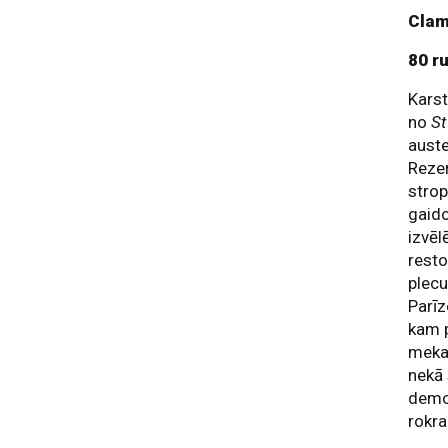
Clam
80 r
Karst
no
St
auste
Rezer
strop
gaido
izvēl
resto
plecu
Parī
kam p
mekas
nekā 
demo
rokra