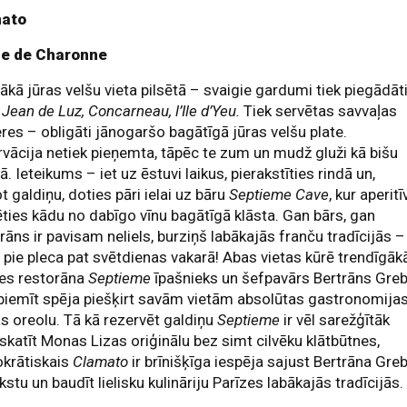
ato
ue de Charonne
ākā jūras velšu vieta pilsētā – svaigie gardumi tiek piegādāt
 Jean de Luz, Concarneau, l’Ile d’Yeu.
Tiek servētas savvaļas
res – obligāti jānogaršo bagātīgā jūras velšu plate.
vācija netiek pieņemta, tāpēc te zum un mudž gluži kā bišu
ā. Ieteikums – iet uz ēstuvi laikus, pierakstīties rindā un,
t galdiņu, doties pāri ielai uz bāru
Septieme Cave
, kur aperitī
ēties kādu no dabīgo vīnu bagātīgā klāsta. Gan bārs, gan
rāns ir pavisam neliels, burziņš labākajās franču tradīcijās –
 pie pleca pat svētdienas vakarā! Abas vietas kūrē trendīgāk
zes restorāna
Septieme
īpašnieks un šefpavārs Bertrāns Greb
iemīt spēja piešķirt savām vietām absolūtas gastronomija
 oreolu. Tā kā rezervēt galdiņu
Septieme
ir vēl sarežģītāk
skatīt Monas Lizas oriģinālu bez simt cilvēku klātbūtnes,
krātiskais
Clamato
ir brīnišķīga iespēja sajust Bertrāna Gre
kstu un baudīt lielisku kulināriju Parīzes labākajās tradīcijās.