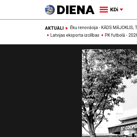
KDi
Ēku renovācija - KĀDS MĀJOKLIS
AKTUĀLI
Latvijas eksporta izcilības
PK futbolā - 202