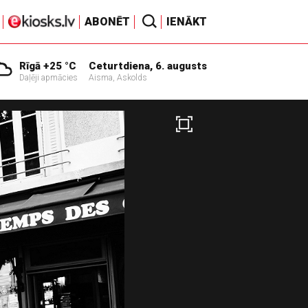
ABONĒT
IENĀKT
Rīgā +25 °C
Ceturtdiena, 6. augusts
Daļēji apmācies
Aisma, Askolds