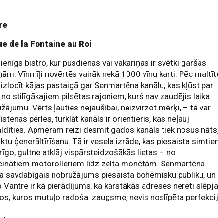
re
ue de la Fontaine au Roi
enīgs bistro, kur pusdienas vai vakariņas ir svētki garšas
ņām. Vīnmīļi novērtēs vairāk nekā 1000 vīnu karti. Pēc maltīt
 izlocīt kājas pastaigā gar Senmartēna kanālu, kas kļūst par
 no stilīgākajiem pilsētas rajoniem, kurš nav zaudējis laika
žājumu. Vērts ļauties nejaušībai, neizvirzot mērķi, – tā var
 īstenas pērles, turklāt kanāls ir orientieris, kas neļauj
dīties. Apmēram reizi desmit gados kanāls tiek nosusināts
eiktu ģenerāltīrīšanu. Tā ir vesela izrāde, kas piesaista simti
rīgo, gultne atklāj vispārsteidzošākās lietas – no
īcinātiem motorolleriem līdz zelta monētām. Senmartēna
a savdabīgais nobružājums piesaista bohēmisku publiku, un
o Vantre ir kā pierādījums, ka karstākās adreses nereti slēpj
os, kuros mutuļo radoša izaugsme, nevis noslīpēta perfekcij