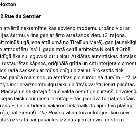
Hoxton
2 Rue du Sentier
 atvērtā naktsmītne, kas apvieno modernu urbāno vidi ar
ijas šarmu, vilina gan ar ērto atrašanos vietu (2. rajons,
t minūšu gājiena attālumā no Tirelī un Marē), gan jauneklīgi
go atmosfēru. XVIII gadsimtā celtā arhitekta Nikolā d’Orbē
idīgā ēka nu ieguvusi otru elpu. Atklātas autentiskas detaļas
i restaurētas kāpnes, oriģinālā grīda un citi interjera elementi
iss rada saskaņu ar mūsdienīgu dizainu. Brokastis tiek
tas papīra maisiņos un atstātas pie numuriņa durvīm – tā, la
 déjeuner
neaizņemtu ilgu laiku un ātrāk varētu ienirt pilsētas
. Plašajā un stiklotajā foajē valda nemitīgs burziņš, brīvdien
lcējas laisku pusdienu cienītāji – tās piedāvā turpat esošais
rāns –, un darbdienu vakaros tiek malkots aperitīvs plašajā
 (jā, pat ziemā!).
The Hoxton
vilina tos ceļotājus, kuri sevi
ātāk uzskata par pasaules izzinātājiem, nevis tūristiem.