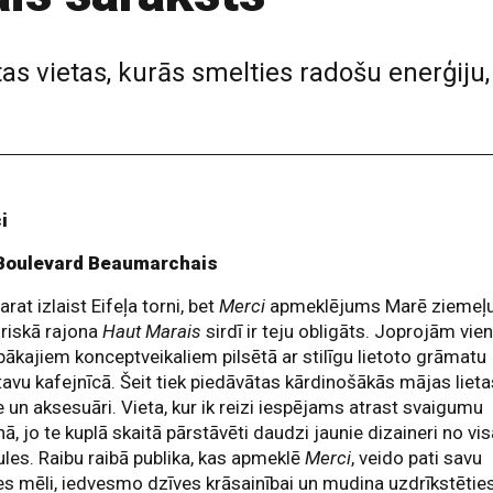
as vietas, kurās smelties radošu enerģiju, 
i
Boulevard Beaumarchais
arat izlaist Eifeļa torni, bet
Merci
apmeklējums Marē ziemeļ
riskā rajona
Haut Marais
sirdī ir teju obligāts. Joprojām vie
bākajiem konceptveikaliem pilsētā ar stilīgu lietoto grāmatu
tavu kafejnīcā. Šeit tiek piedāvātas kārdinošākās mājas lieta
un aksesuāri. Vieta, kur ik reizi iespējams atrast svaigumu
nā, jo te kuplā skaitā pārstāvēti daudzi jaunie dizaineri no vi
les. Raibu raibā publika, kas apmeklē
Merci
, veido pati savu
 mēli, iedvesmo dzīves krāsainībai un mudina uzdrīkstētie