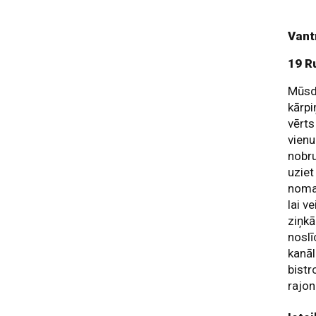
Vant
19 R
Mūsdi
kārpi
vērts
vienu
nobru
uziet
nomal
lai v
ziņkā
nosl
kanāl
bistr
rajon