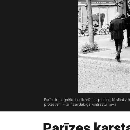
Parīze ir magnēts: lai cik reižu turp dotos, tā atkal
protestiem – tā ir savdabīga kontrastu meka
Parīzes karst