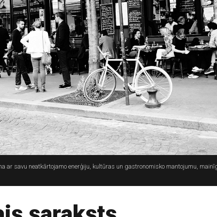
 vilina ar savu neatkārtojamo enerģiju, kultūras un gastronomisko mantojumu, mai
ais saraksts