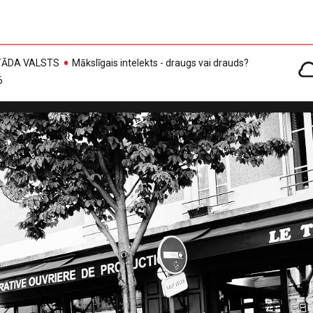
, TĀDA VALSTS
Mākslīgais intelekts - draugs vai drauds?
6