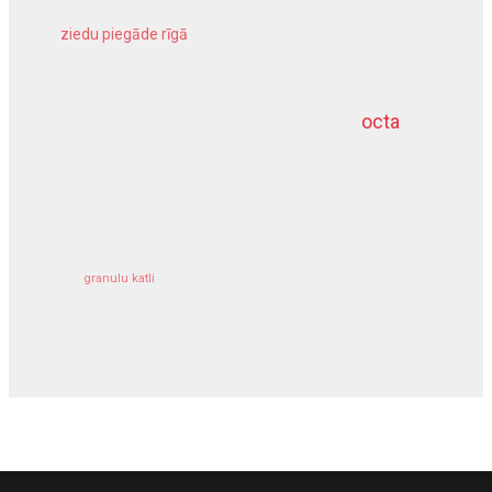
ziedu piegāde rīgā
meliorācijas darbi
octa
dziļurbums
kravu apdrošināšana
granulu katli
siltumsūknis