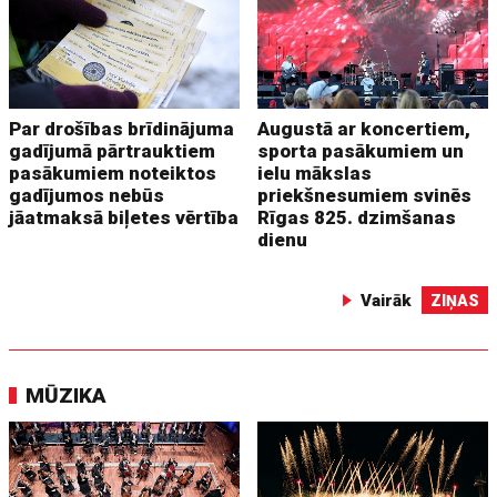
Par drošības brīdinājuma
Augustā ar koncertiem,
gadījumā pārtrauktiem
sporta pasākumiem un
pasākumiem noteiktos
ielu mākslas
gadījumos nebūs
priekšnesumiem svinēs
jāatmaksā biļetes vērtība
Rīgas 825. dzimšanas
dienu
Vairāk
ZIŅAS
MŪZIKA