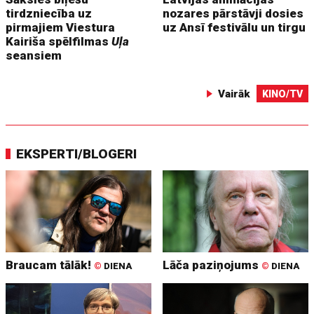
tirdzniecība uz
nozares pārstāvji dosies
pirmajiem Viestura
uz Ansī festivālu un tirgu
Kairiša spēlfilmas
Uļa
seansiem
Vairāk
KINO/TV
EKSPERTI/BLOGERI
Braucam tālāk!
Lāča paziņojums
©
DIENA
©
DIENA