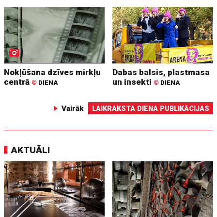
Nokļūšana dzīves mirkļu
Dabas balsis, plastmasa
centrā
un insekti
©
DIENA
©
DIENA
Vairāk
LAIKRAKSTA DIENA PUBLIKĀCIJAS
AKTUĀLI