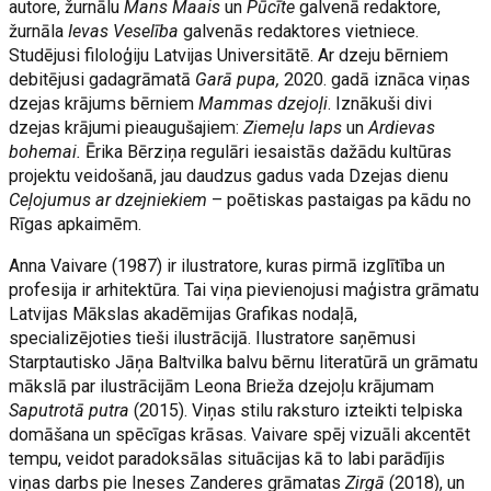
autore, žurnālu
Mans Maais
un
Pūcīte
galvenā redaktore,
žurnāla
Ievas Veselība
galvenās redaktores vietniece.
Studējusi filoloģiju Latvijas Universitātē. Ar dzeju bērniem
debitējusi gadagrāmatā
Garā pupa,
2020. gadā iznāca viņas
dzejas krājums bērniem
Mammas dzejoļi
. Iznākuši divi
dzejas krājumi pieaugušajiem:
Ziemeļu laps
un
Ardievas
bohemai.
Ērika Bērziņa regulāri iesaistās dažādu kultūras
projektu veidošanā, jau daudzus gadus vada Dzejas dienu
Ceļojumus ar dzejniekiem
– poētiskas pastaigas pa kādu no
Rīgas apkaimēm.
Anna Vaivare (1987) ir ilustratore, kuras pirmā izglītība un
profesija ir arhitektūra. Tai viņa pievienojusi maģistra grāmatu
Latvijas Mākslas akadēmijas Grafikas nodaļā,
specializējoties tieši ilustrācijā. Ilustratore saņēmusi
Starptautisko Jāņa Baltvilka balvu bērnu literatūrā un grāmatu
mākslā par ilustrācijām Leona Brieža dzejoļu krājumam
Saputrotā putra
(2015). Viņas stilu raksturo izteikti telpiska
domāšana un spēcīgas krāsas. Vaivare spēj vizuāli akcentēt
tempu, veidot paradoksālas situācijas kā to labi parādījis
viņas darbs pie Ineses Zanderes grāmatas
Zirgā
(2018), un