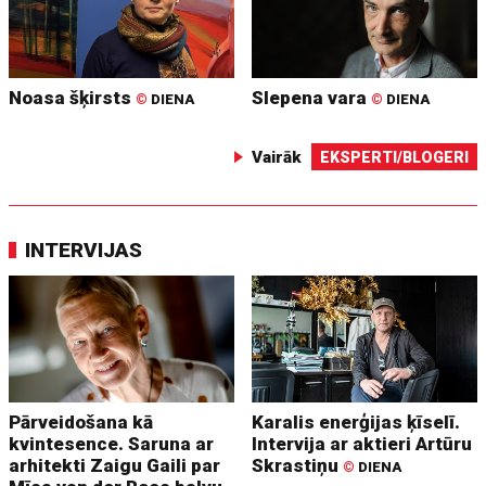
Noasa šķirsts
Slepena vara
©
DIENA
©
DIENA
Vairāk
EKSPERTI/BLOGERI
INTERVIJAS
Pārveidošana kā
Karalis enerģijas ķīselī.
kvintesence. Saruna ar
Intervija ar aktieri Artūru
arhitekti Zaigu Gaili par
Skrastiņu
©
DIENA