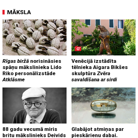
MĀKSLA
Rīgas biržā
norisināsies
Venēcijā izstādīta
spāņu mākslinieka Lido
tēlnieka Aigara Bikšes
Riko personālizstāde
skulptūra
Zvēra
Atklāsme
savaldīšana ar sirdi
88 gadu vecumā miris
Glabājot atmiņas par
britu mākslinieks Deivids
pieskārienu dabai.