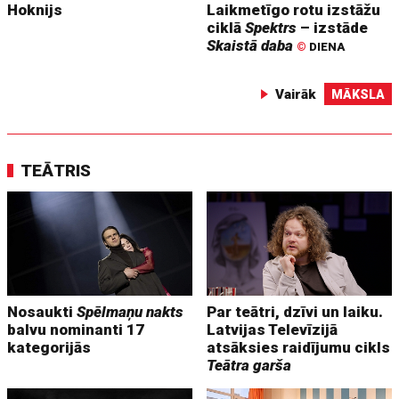
Hoknijs
Laikmetīgo rotu izstāžu
ciklā
Spektrs
– izstāde
Skaistā daba
©
DIENA
Vairāk
MĀKSLA
TEĀTRIS
Nosaukti
Spēlmaņu nakts
Par teātri, dzīvi un laiku.
balvu nominanti 17
Latvijas Televīzijā
kategorijās
atsāksies raidījumu cikls
Teātra garša