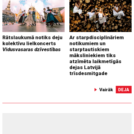
Rātslaukumā notiks deju
Ar starpdisciplināriem
kolektīvu lielkoncerts
notikumiem un
Vidusvasaras dzīvestības
starptautiskiem
māksliniekiem tiks
atzīmēta laikmetīgās
dejas Latvijā
trīsdesmitgade
Vairāk
DEJA