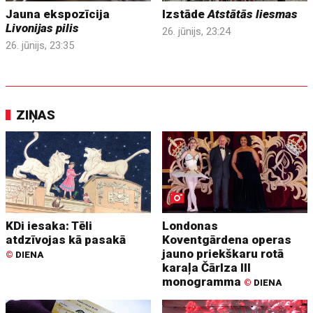
Jauna ekspozīcija
Izstāde
Atstātās liesmas
Livonijas pilis
26. jūnijs, 23:24
26. jūnijs, 23:35
ZIŅAS
KDi iesaka: Tēli
Londonas
atdzīvojas kā pasakā
Koventgārdena operas
jauno priekškaru rotā
©
DIENA
karaļa Čārlza III
monogramma
©
DIENA