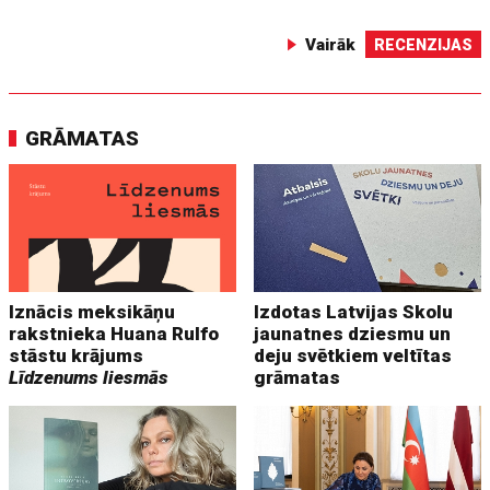
Vairāk
RECENZIJAS
GRĀMATAS
Iznācis meksikāņu
Izdotas Latvijas Skolu
rakstnieka Huana Rulfo
jaunatnes dziesmu un
stāstu krājums
deju svētkiem veltītas
Līdzenums liesmās
grāmatas