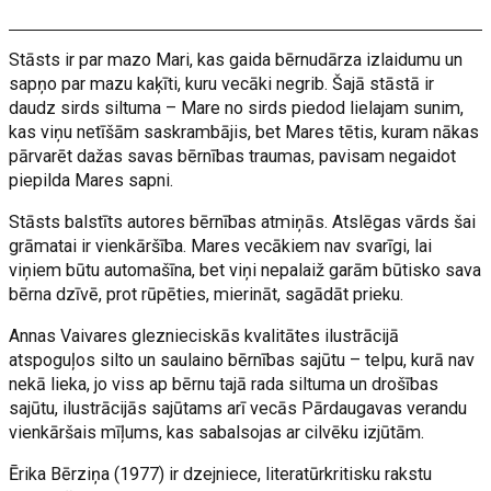
Stāsts ir par mazo Mari, kas gaida bērnudārza izlaidumu un
sapņo par mazu kaķīti, kuru vecāki negrib. Šajā stāstā ir
daudz sirds siltuma – Mare no sirds piedod lielajam sunim,
kas viņu netīšām saskrambājis, bet Mares tētis, kuram nākas
pārvarēt dažas savas bērnības traumas, pavisam negaidot
piepilda Mares sapni.
Stāsts balstīts autores bērnības atmiņās. Atslēgas vārds šai
grāmatai ir vienkāršība. Mares vecākiem nav svarīgi, lai
viņiem būtu automašīna, bet viņi nepalaiž garām būtisko sava
bērna dzīvē, prot rūpēties, mierināt, sagādāt prieku.
Annas Vaivares gleznieciskās kvalitātes ilustrācijā
atspoguļos silto un saulaino bērnības sajūtu – telpu, kurā nav
nekā lieka, jo viss ap bērnu tajā rada siltuma un drošības
sajūtu, ilustrācijās sajūtams arī vecās Pārdaugavas verandu
vienkāršais mīļums, kas sabalsojas ar cilvēku izjūtām.
Ērika Bērziņa (1977) ir dzejniece, literatūrkritisku rakstu