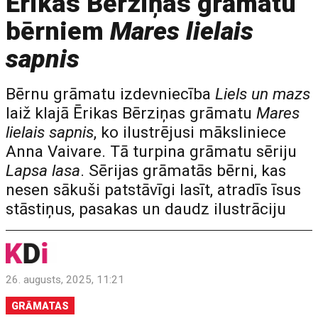
Ērikas Bērziņas grāmatu
bērniem
Mares lielais
sapnis
Bērnu grāmatu izdevniecība
Liels un mazs
laiž klajā Ērikas Bērziņas grāmatu
Mares
lielais sapnis
, ko ilustrējusi māksliniece
Anna Vaivare. Tā turpina grāmatu sēriju
Lapsa lasa
. Sērijas grāmatās bērni, kas
nesen sākuši patstāvīgi lasīt, atradīs īsus
stāstiņus, pasakas un daudz ilustrāciju
26. augusts, 2025, 11:21
GRĀMATAS