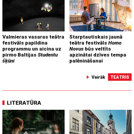
Valmieras vasaras teātra
Starptautiskais jaunā
festivāls papildina
teātra festivāls
Homo
programmu un aicina uz
Novus
būs veltīts
pirmo Baltijas
Studentu
apzinātai dzīves tempa
šķūni
palēnināšanai
Vairāk
TEĀTRIS
LITERATŪRA