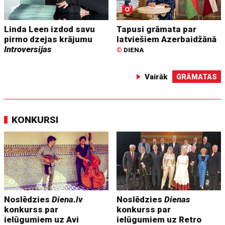
Linda Leen izdod savu
Tapusi grāmata par
pirmo dzejas krājumu
latviešiem Azerbaidžānā
Introversijas
©
DIENA
Vairāk
GRĀMATAS
KONKURSI
Noslēdzies
Diena.lv
Noslēdzies
Dienas
konkurss par
konkurss par
ielūgumiem uz Avi
ielūgumiem uz Retro