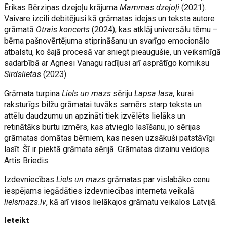
Ērikas Bērziņas dzejoļu krājuma
Mammas dzejoļi
(2021).
Vaivare izcili debitējusi kā grāmatas idejas un teksta autore
grāmatā
Otrais koncerts
(2024), kas atklāj universālu tēmu –
bērna pašnovērtējuma stiprināšanu un svarīgo emocionālo
atbalstu, ko šajā procesā var sniegt pieaugušie, un veiksmīgā
sadarbībā ar Agnesi Vanagu radījusi arī asprātīgo komiksu
Sirdslietas
(2023).
Grāmata turpina
Liels un mazs
sēriju
Lapsa lasa,
kurai
raksturīgs bilžu grāmatai tuvāks samērs starp teksta un
attēlu daudzumu un apzināti tiek izvēlēts lielāks un
retinātāks burtu izmērs, kas atvieglo lasīšanu, jo sērijas
grāmatas domātas bērniem, kas nesen uzsākuši patstāvīgi
lasīt. Šī ir piektā grāmata sērijā. Grāmatas dizainu veidojis
Artis Briedis.
Izdevniecības
Liels un mazs
grāmatas par vislabāko cenu
iespējams iegādāties izdevniecības interneta veikalā
lielsmazs.lv
, kā arī visos lielākajos grāmatu veikalos Latvijā.
Ieteikt