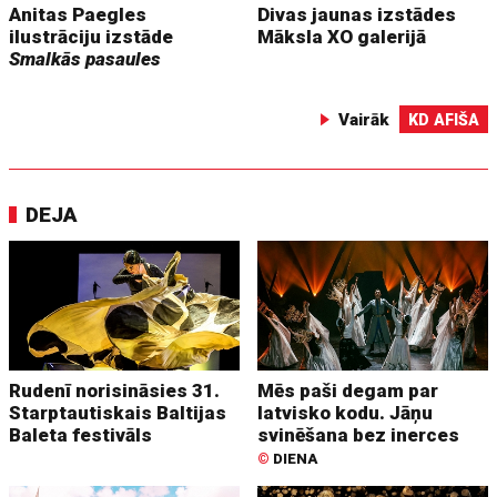
Anitas Paegles
Divas jaunas izstādes
ilustrāciju izstāde
Māksla XO galerijā
Smalkās pasaules
Vairāk
KD AFIŠA
DEJA
Rudenī norisināsies 31.
Mēs paši degam par
Starptautiskais Baltijas
latvisko kodu. Jāņu
Baleta festivāls
svinēšana bez inerces
©
DIENA