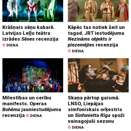
Krāšņais sēņu kabarē.
Kāpēc tas notiek šeit un
Latvijas Leļļu teātra
tagad. JRT iestudējuma
izrādes
Sēnes
recenzija
Nezināms objekts ir
piezemējies
recenzija
©
DIENA
©
DIENA
Mīlestības un cerību
Skaņa pārtop gaismā.
manifests. Operas
LNSO, Liepājas
Bohēma
jauniestudējuma
simfoniskais orķestris
recenzija
un
Sinfonietta Rīga
spoži
©
DIENA
vainagojuši sezonu
©
DIENA