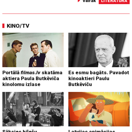
Vairāk
LITERATŪRA
KINO/TV
Portālā
filmas.lv
skatāma
Es esmu bagāts. Pavadot
aktiera Paula Butkēviča
kinoaktieri Paulu
kinolomu izlase
Butkēviču
Sāksies biļešu
Latvijas animācijas