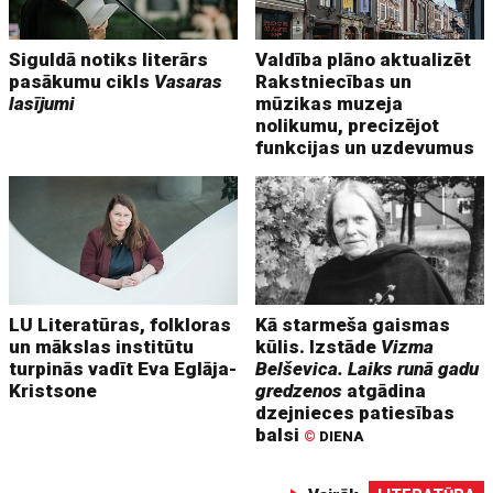
Siguldā notiks literārs
Valdība plāno aktualizēt
pasākumu cikls
Vasaras
Rakstniecības un
lasījumi
mūzikas muzeja
nolikumu, precizējot
funkcijas un uzdevumus
LU Literatūras, folkloras
Kā starmeša gaismas
un mākslas institūtu
kūlis. Izstāde
Vizma
turpinās vadīt Eva Eglāja-
Belševica. Laiks runā gadu
Kristsone
gredzenos
atgādina
dzejnieces patiesības
balsi
©
DIENA