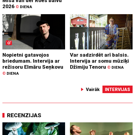
Mīsa van der Roes balvu
2026
©
DIENA
Nopietni gatavojos
Var sadzirdēt arī balsis.
briedumam. Intervija ar
Intervija ar somu mūziķi
režisoru Elmāru Seņkovu
Džimiju Tenoru
©
DIENA
©
DIENA
Vairāk
INTERVIJAS
RECENZIJAS