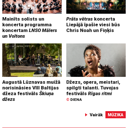
Mainīts solists un
Prāta vētras
koncerta
koncerta programma
Liepājā īpašie viesi būs
koncertam
LNSO Mālers
Chris Noah un Fiņķis
un Voltons
Augustā Lūznavas muižā
Džezs, opera, meistari,
norisināsies VIII Baltijas
spilgti talanti. Tuvojas
džeza festivāls
Škiuņa
festivāls
Rīgas ritmi
džezs
©
DIENA
Vairāk
MŪZIKA