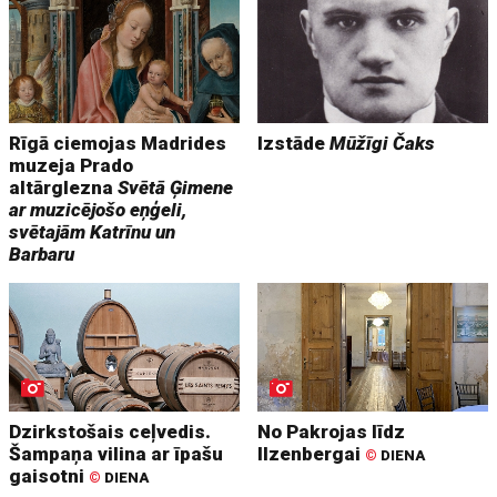
Rīgā ciemojas Madrides
Izstāde
Mūžīgi Čaks
muzeja Prado
altārglezna
Svētā Ģimene
ar muzicējošo eņģeli,
svētajām Katrīnu un
Barbaru
Dzirkstošais ceļvedis.
No Pakrojas līdz
Šampaņa vilina ar īpašu
Ilzenbergai
©
DIENA
gaisotni
©
DIENA