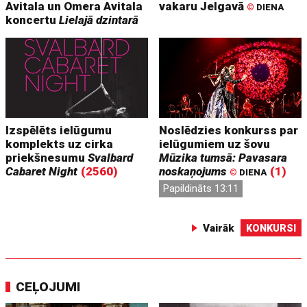
Avitala un Omera Avitala
vakaru Jelgavā
©
DIENA
koncertu
Lielajā dzintarā
Izspēlēts ielūgumu
Noslēdzies konkurss par
komplekts uz cirka
ielūgumiem uz šovu
priekšnesumu
Svalbard
Mūzika tumsā: Pavasara
Cabaret Night
(2560)
noskaņojums
(1)
©
DIENA
Papildināts 13:11
Vairāk
KONKURSI
CEĻOJUMI