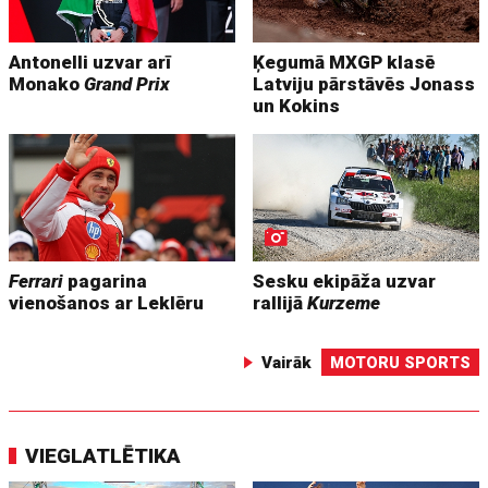
Antonelli uzvar arī
Ķegumā MXGP klasē
Monako
Grand Prix
Latviju pārstāvēs Jonass
un Kokins
Ferrari
pagarina
Sesku ekipāža uzvar
vienošanos ar Leklēru
rallijā
Kurzeme
Vairāk
MOTORU SPORTS
VIEGLATLĒTIKA