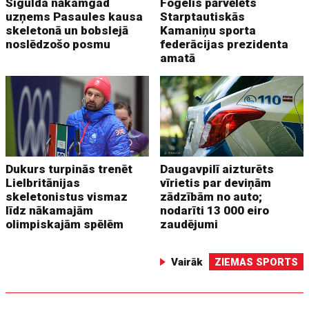
Sigulda nākamgad
Fogelis pārvēlēts
uzņems Pasaules kausa
Starptautiskās
skeletonā un bobslejā
Kamaniņu sporta
noslēdzošo posmu
federācijas prezidenta
amatā
Dukurs turpinās trenēt
Daugavpilī aizturēts
Lielbritānijas
vīrietis par deviņām
skeletonistus vismaz
zādzībām no auto;
līdz nākamajām
nodarīti 13 000 eiro
olimpiskajām spēlēm
zaudējumi
Vairāk
ZIEMAS SPORTS