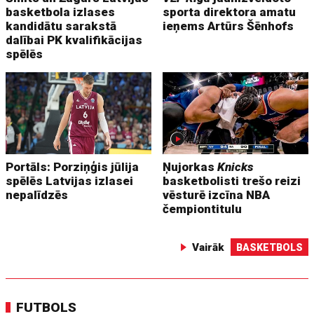
basketbola izlases
sporta direktora amatu
kandidātu sarakstā
ieņems Artūrs Šēnhofs
dalībai PK kvalifikācijas
spēlēs
Portāls: Porziņģis jūlija
Ņujorkas
Knicks
spēlēs Latvijas izlasei
basketbolisti trešo reizi
nepalīdzēs
vēsturē izcīna NBA
čempiontitulu
Vairāk
BASKETBOLS
FUTBOLS