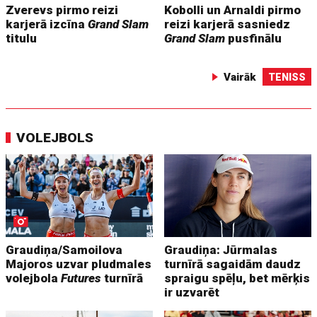
Zverevs pirmo reizi
Kobolli un Arnaldi pirmo
karjerā izcīna
Grand Slam
reizi karjerā sasniedz
titulu
Grand Slam
pusfinālu
Vairāk
TENISS
VOLEJBOLS
Graudiņa/Samoilova
Graudiņa: Jūrmalas
Majoros uzvar pludmales
turnīrā sagaidām daudz
volejbola
Futures
turnīrā
spraigu spēļu, bet mērķis
ir uzvarēt