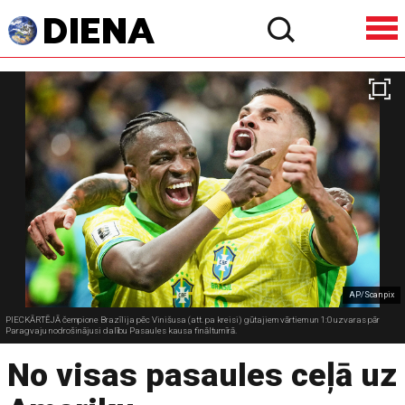
AP/Scanpix
PIECKĀRTĒJĀ čempione Brazīlija pēc Vinišusa (att. pa kreisi) gūtajiem vārtiem un 1:0 uzvaras pār
Paragvaju nodrošinājusi dalību Pasaules kausa finālturnīrā.
No visas pasaules ceļā uz