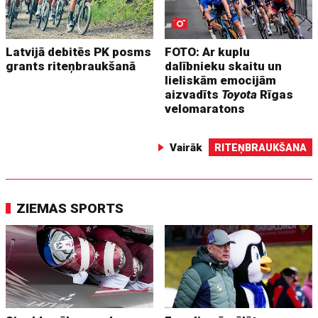
Latvijā debitēs PK posms
FOTO: Ar kuplu
grants riteņbraukšanā
dalībnieku skaitu un
lieliskām emocijām
aizvadīts
Toyota
Rīgas
velomaratons
Vairāk
RITEŅBRAUKŠANA
ZIEMAS SPORTS