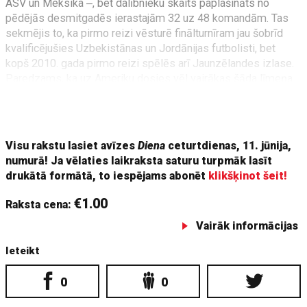
ASV un Meksika ‒, bet dalībnieku skaits paplašināts no
pēdējās desmitgadēs ierastajām 32 uz 48 komandām. Tas
sekmējis to, ka pirmo reizi vēsturē finālturnīram jau šobrīd
kvalificējušies Uzbekistānas un Jordānijas futbolisti, bet
kopš 2010. gada pirmo reizi spēlēs arī Jaunzēlandes izlase.
Paredzams, ka uz Ameriku dosies vēl vairākas šāda līmeņa
turnīru jaunpienācējas vai tajā sen neredzētas izlases.
Eiropas zon
Visu rakstu lasiet avīzes
Diena
ceturtdienas, 11. jūnija,
numurā! Ja vēlaties laikraksta saturu turpmāk lasīt
drukātā formātā, to iespējams abonēt
klikšķinot šeit!
€1.00
Raksta cena:
Vairāk informācijas
Ieteikt
0
0