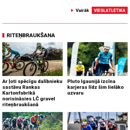
Vairāk
VIEGLATLĒTIKA
RITEŅBRAUKŠANA
Ar ļoti spēcīgu dalībnieku
Pluto Igaunijā izcīna
sastāvu Rankas
karjeras līdz šim lielāko
Kartonfabrikā
uzvaru
norisināsies LČ gravel
riteņbraukšanā