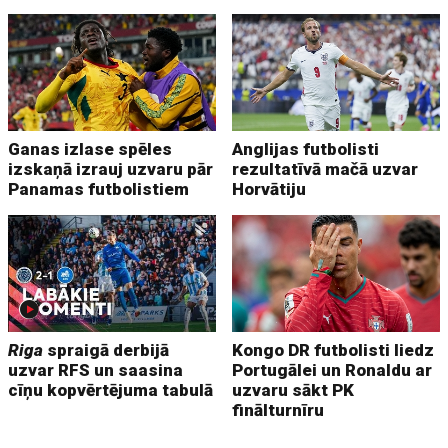
Ganas izlase spēles
Anglijas futbolisti
izskaņā izrauj uzvaru pār
rezultatīvā mačā uzvar
Panamas futbolistiem
Horvātiju
Riga
spraigā derbijā
Kongo DR futbolisti liedz
uzvar RFS un saasina
Portugālei un Ronaldu ar
cīņu kopvērtējuma tabulā
uzvaru sākt PK
finālturnīru