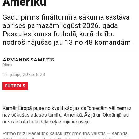
Ameriku
Gadu pirms finālturnīra sākuma sastāva
aprises pamazām iegūst 2026. gada
Pasaules kauss futbolā, kurā dalību
nodrošinājušas jau 13 no 48 komandām.
ARMANDS SAMETIS
Diena
12. jūnijs, 2025, 8:28
FUTBOLS
Kamēr Eiropā puse no kvalifikācijas dalībniecēm vēl nemaz
nav sākušas atlases turnīru, Amerikā, Āzijā un Okeānijā jau
noskaidrota liela daļa ceļazīmju ieguvēju.
Pirmo reizi Pasaules kausu uzņems trīs valstis – Kanāda,