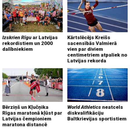
Izskrien Rīgu
ar Latvijas
Kārtslēcējs Kreišs
rekordistiem un 2000
sacensībās Valmierā
dalībniekiem
vien par diviem
centimetriem atpaliek no
Latvijas rekorda
Bērziņš un Kļučņika
World Athletics
neatcels
Rīgas maratonā kļūst par
diskvalifikāciju
Latvijas čempioniem
Baltkrievijas sportistiem
maratona distancē