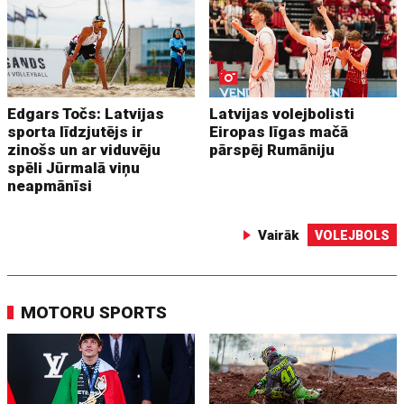
Edgars Točs: Latvijas
Latvijas volejbolisti
sporta līdzjutējs ir
Eiropas līgas mačā
zinošs un ar viduvēju
pārspēj Rumāniju
spēli Jūrmalā viņu
neapmānīsi
Vairāk
VOLEJBOLS
MOTORU SPORTS