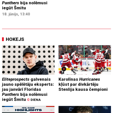
Panthers
bija nolēmusi
iegūt Šmitu
18. jūnijs, 13:40
HOKEJS
Eliteprospects
galvenais
Karolīnas
Hurricanes
jauno spēlētāju eksperts:
kļūst par divkārtēju
jau janvārī Floridas
Stenlija kausa čempioni
Panthers
bija nolēmusi
iegūt Šmitu
©
DIENA