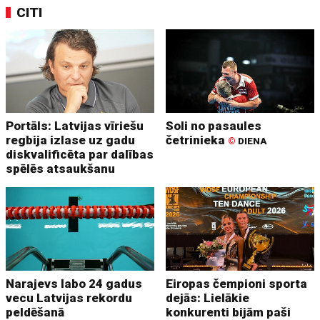
CITI
Portāls: Latvijas vīriešu
Soli no pasaules
regbija izlase uz gadu
četrinieka
©
DIENA
diskvalificēta par dalības
spēlēs atsaukšanu
Narajevs labo 24 gadus
Eiropas čempioni sporta
vecu Latvijas rekordu
dejās: Lielākie
peldēšanā
konkurenti bijām paši