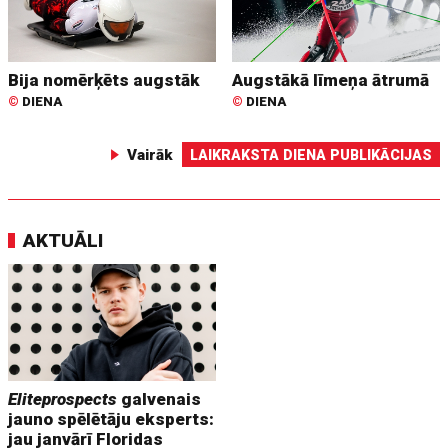
Bija nomērķēts augstāk
Augstākā līmeņa ātrumā
©
DIENA
©
DIENA
Vairāk
LAIKRAKSTA DIENA PUBLIKĀCIJAS
AKTUĀLI
Eliteprospects
galvenais
jauno spēlētāju eksperts:
jau janvārī Floridas