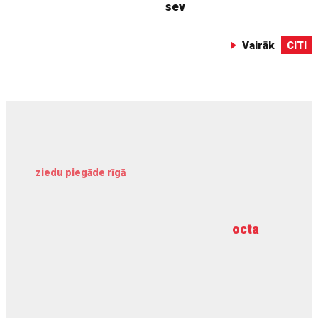
sev
Vairāk
CITI
ziedu piegāde rīgā
meliorācijas darbi
octa
dziļurbums
kravu apdrošināšana