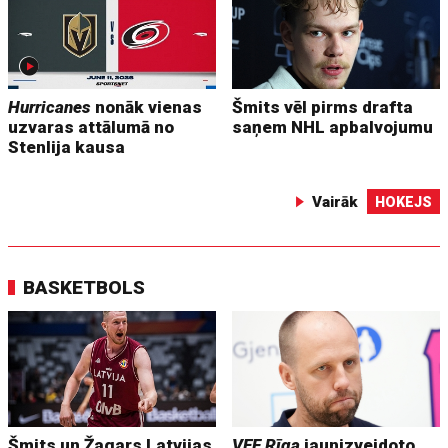
Hurricanes
nonāk vienas
Šmits vēl pirms drafta
uzvaras attālumā no
saņem NHL apbalvojumu
Stenlija kausa
Vairāk
HOKEJS
BASKETBOLS
Šmits un Žagars Latvijas
VEF Rīga
jaunizveidoto