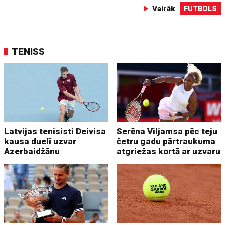
Vairāk
FUTBOLS
TENISS
Latvijas tenisisti Deivisa
Serēna Viljamsa pēc teju
kausa duelī uzvar
četru gadu pārtraukuma
Azerbaidžānu
atgriežas kortā ar uzvaru