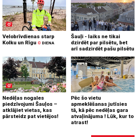
Velobrīvdienas starp
Šauļi - laiks ne tikai
Kolku un Rīgu
dzirdēt par pilsētu, bet
©
DIENA
arī sadzirdēt pašu pilsētu
Nedēļas nogales
Pēc šo vietu
piedzīvojumi Šauļos –
apmeklēšanas jutīsies
atklājiet vietas, kas
tā, kā pēc nedēļas gara
pārsteidz pat vietējos!
atvaļinājuma ! Lūk, kur to
atrast!