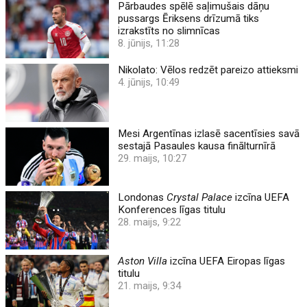
Pārbaudes spēlē saļimušais dāņu
pussargs Ēriksens drīzumā tiks
izrakstīts no slimnīcas
8. jūnijs, 11:28
Nikolato: Vēlos redzēt pareizo attieksmi
4. jūnijs, 10:49
Mesi Argentīnas izlasē sacentīsies savā
sestajā Pasaules kausa finālturnīrā
29. maijs, 10:27
Londonas
Crystal Palace
izcīna UEFA
Konferences līgas titulu
28. maijs, 9:22
Aston Villa
izcīna UEFA Eiropas līgas
titulu
21. maijs, 9:34