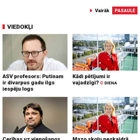
Vairāk
PASAULĒ
VIEDOKĻI
ASV profesors: Putinam
Kādi pētījumi ir
ir divarpus gadu ilgs
vajadzīgi?
©
DIENA
iespēju logs
Cerības uz vienošanos
Mazo skolu neskaidrā