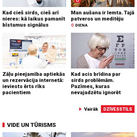
Kad cieš sirds, cieš arī
Man aušana ir lemta. Tajā
nieres: kā laikus pamanīt
patveros un meditēju
bīstamus signālus
©
DIENA
Zāļu pieejamība aptiekās
Kad acis brīdina par
un rezervācija internetā:
sirds problēmām.
ieviests ērts rīks
Pazīmes, kuras
pacientiem
nevajadzētu ignorēt
Vairāk
DZĪVESSTILS
VIDE UN TŪRISMS