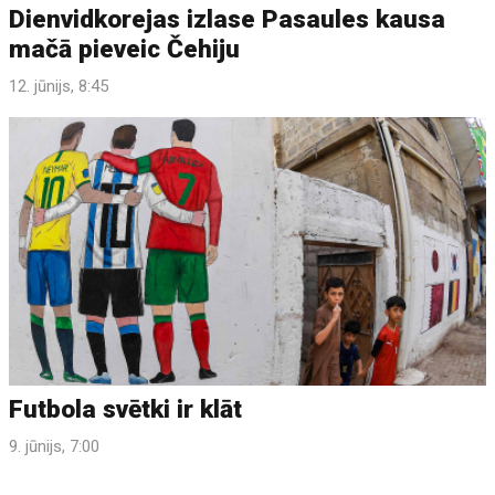
Dienvidkorejas izlase Pasaules kausa
mačā pieveic Čehiju
12. jūnijs, 8:45
Futbola svētki ir klāt
9. jūnijs, 7:00