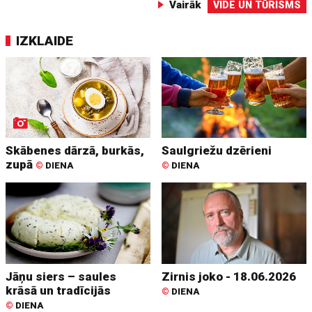
Vairāk
VIDE UN TŪRISMS
IZKLAIDE
Skābenes dārzā, burkās,
Saulgriežu dzērieni
zupā
©
DIENA
©
DIENA
Jāņu siers – saules
Zirnis joko - 18.06.2026
krāsā un tradīcijās
©
DIENA
©
DIENA