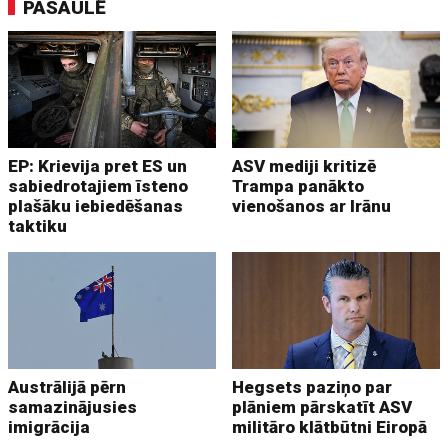
PASAULĒ
EP: Krievija pret ES un
ASV mediji kritizē
sabiedrotajiem īsteno
Trampa panākto
plašāku iebiedēšanas
vienošanos ar Irānu
taktiku
Austrālijā pērn
Hegsets paziņo par
samazinājusies
plāniem pārskatīt ASV
imigrācija
militāro klātbūtni Eiropā