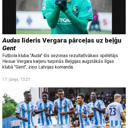
Audas
līderis Vergara pārceļas uz beļģu
Gent
Futbola kluba "Auda" šīs sezonas rezultatīvākais spēlētājs
Hesue Vergara karjeru turpinās Beļgijas augstākās līgas
klubā "Gent", ziņo Latvijas komanda.
17. jūnijs, 13:21