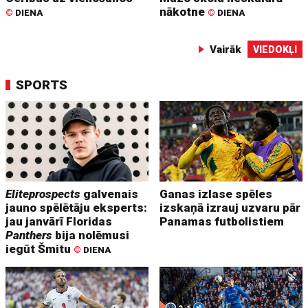
nākotne
©
DIENA
©
DIENA
Vairāk
VIEDOKĻI
SPORTS
Eliteprospects
galvenais
Ganas izlase spēles
jauno spēlētāju eksperts:
izskaņā izrauj uzvaru pār
jau janvārī Floridas
Panamas futbolistiem
Panthers
bija nolēmusi
iegūt Šmitu
©
DIENA