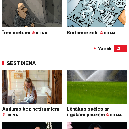
Īres cietumi
Bīstamie zaķi
©
DIENA
©
DIENA
Vairāk
CITI
SESTDIENA
Audums bez netīrumiem
Lēnākas spēles ar
ilgākām pauzēm
©
DIENA
©
DIENA