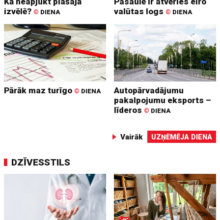
Kā neapjukt plašajā
Pasaulē ir atvēries eiro
izvēlē?
valūtas logs
©
DIENA
©
DIENA
Pārāk maz turīgo
Autopārvadājumu
©
DIENA
pakalpojumu eksports –
līderos
©
DIENA
Vairāk
UZŅĒMĒJA DIENA
DZĪVESSTILS