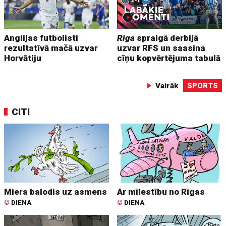
Anglijas futbolisti
Riga
spraigā derbijā
rezultatīvā mačā uzvar
uzvar RFS un saasina
Horvātiju
cīņu kopvērtējuma tabulā
Vairāk
SPORTS
CITI
Miera balodis uz asmens
Ar mīlestību no Rīgas
©
DIENA
©
DIENA