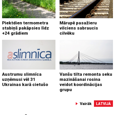
Piektdien termometra
Mārupē pasažieru
stabiņš pakāpsies līdz
vilciens sabraucis
+24 grādiem
cilvēku
Austrumu slimnīca
Vanšu tilta remonta seku
uzņēmusi vēl 31
mazināšanai rosina
Ukrainas karā cietušo
veidot koordinācijas
grupu
Vairāk
LATVIJĀ