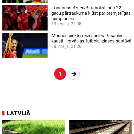
Londonas
Arsenal
futbolisti pēc 22
gadu pārtraukuma kļūst par premjerlīgas
čempioniem
19. maijs, 23:38
Modričs piekto reizi spelēs Pasaules
kausā Horvātijas futbola izlases sastāvā
18. maijs, 21:20
Nākošā
1
LATVIJĀ