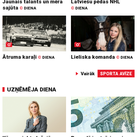
Jaunais talants un mēra
Latviešu pēdas NHL
sajūta
©
DIENA
©
DIENA
Ātruma karaļi
Lieliska komanda
©
DIENA
©
DIENA
Vairāk
SPORTA AVĪZE
UZŅĒMĒJA DIENA