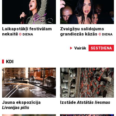
Laikapstākļi festivālam
Zvaigžņu salidojums
nekaitē
grandiozās kāzās
©
DIENA
©
DIENA
Vairāk
SESTDIENA
KDI
Jauna ekspozīcija
Izstāde
Atstātās liesmas
Livonijas pilis