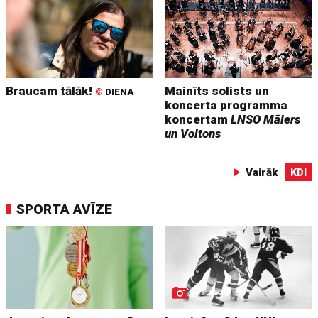
Braucam tālāk!
Mainīts solists un
©
DIENA
koncerta programma
koncertam
LNSO Mālers
un Voltons
Vairāk
KDI
SPORTA AVĪZE