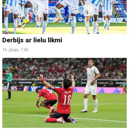
Derbijs ar lielu likmi
16. jūnijs, 7:45