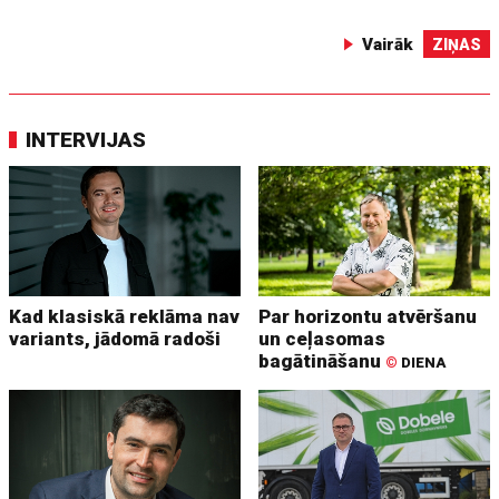
Vairāk
ZIŅAS
INTERVIJAS
Kad klasiskā reklāma nav
Par horizontu atvēršanu
variants, jādomā radoši
un ceļasomas
bagātināšanu
©
DIENA