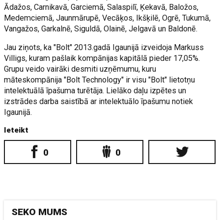
Ādažos, Carnikavā, Garciemā, Salaspilī, Ķekavā, Baložos,
Medemciemā, Jaunmārupē, Vecāķos, Ikšķilē, Ogrē, Tukumā,
Vangažos, Garkalnē, Siguldā, Olainē, Jelgavā un Baldonē.
Jau ziņots, ka "Bolt" 2013.gadā Igaunijā izveidoja Markuss
Villigs, kuram pašlaik kompānijas kapitālā pieder 17,05%.
Grupu veido vairāki desmiti uzņēmumu, kuru
māteskompānija "Bolt Technology" ir visu "Bolt" lietotņu
intelektuālā īpašuma turētāja. Lielāko daļu izpētes un
izstrādes darba saistībā ar intelektuālo īpašumu notiek
Igaunijā.
Ieteikt
0
0
SEKO MUMS