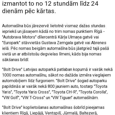
izmantot to no 12 stundām līdz 24
dienām pēc kārtas.
Automašīna būs jārezervē lietotnē vismaz dažas stundas
iepriekš un jāsaņem kādā no trim nomas punktiem Rīgā -
"Autobrava Motors" dīlercentrā Kārļa Ulmaņa gatvē vai
"Europark" stāvvietās Gustava Zemgala gatvē vai Abrenes
ielā. Pēc nomas beigām automašīna būs jāatgriež tajā pašā
vietā un ar atbilstošu degvielas līmeni, kāds bija nomas
sākšanas brīdī.
"Bolt Drive" Latvijas autoparkā patlaban kopumā ir vairāk nekā
1000 nomas automašīnu, sākot no dažāda izmēra vieglajiem
automobiļiem līdz furgoniem. "Bolt Drive" šogad autoparku
papildinās ar vairāk nekā 800 jauniem auto, tostarp "Toyota
Yaris", "Toyota Yaris Cross", "Toyota CH-R", "Toyota Corolla",
"VW Golf", "VW T-Cross" un "VW Tiguan" automašīnām.
"Bolt Drive" koplietošanas automašīnas šobrīd pieejamas
klientiem Rīgā, Liepājā, Ventspilī, Jūrmalā, Baltezerā,