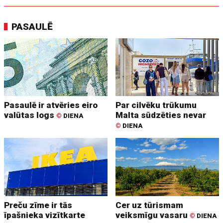
PASAULĒ
Pasaulē ir atvēries eiro
Par cilvēku trūkumu
valūtas logs
Malta sūdzēties nevar
©
DIENA
©
DIENA
Preču zīme ir tās
Cer uz tūrismam
īpašnieka vizītkarte
veiksmīgu vasaru
©
DIENA