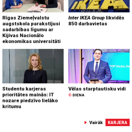
Rīgas Ziemeļvalstu
Inter IKEA Group
likvidēs
augstskola parakstījusi
850 darbavietas
sadarbības līgumu ar
Kijivas Nacionālo
ekonomikas universitāti
Studentu karjeras
Vēlas starptautisku vidi
prioritātes mainās: IT
©
DIENA
nozare piedzīvo lielāko
kritumu
Vairāk
KARJERA