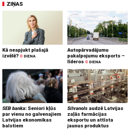
ZIŅAS
Kā neapjukt plašajā
Autopārvadājumu
izvēlē?
pakalpojumu eksports –
©
DIENA
līderos
©
DIENA
SEB banka
: Seniori kļūs
Silvanols
audzē Latvijas
par vienu no galvenajiem
zaļās farmācijas
Latvijas ekonomikas
eksportu un attīsta
balstiem
jaunus produktus