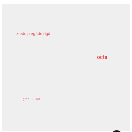
ziedu piegāde rīgā
meliorācijas darbi
octa
dziļurbums
kravu apdrošināšana
granulu katli
siltumsūknis