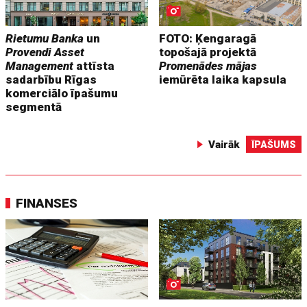
Rietumu Banka
un
FOTO: Ķengaragā
Provendi Asset
topošajā projektā
Management
attīsta
Promenādes mājas
sadarbību Rīgas
iemūrēta laika kapsula
komerciālo īpašumu
segmentā
Vairāk
ĪPAŠUMS
FINANSES