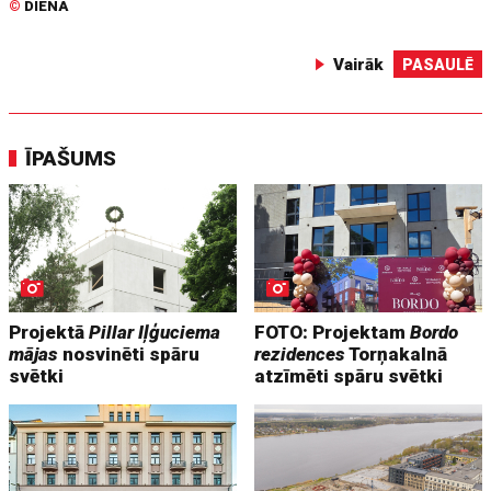
©
DIENA
Vairāk
PASAULĒ
ĪPAŠUMS
Projektā
Pillar Iļģuciema
FOTO: Projektam
Bordo
mājas
nosvinēti spāru
rezidences
Torņakalnā
svētki
atzīmēti spāru svētki