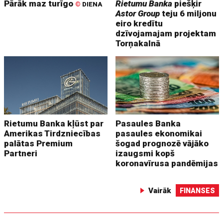
Pārāk maz turīgo
Rietumu Banka
piešķir
©
DIENA
Astor Group
teju 6 miljonu
eiro kredītu
dzīvojamajam projektam
Torņakalnā
Rietumu Banka kļūst par
Pasaules Banka
Amerikas Tirdzniecības
pasaules ekonomikai
palātas Premium
šogad prognozē vājāko
Partneri
izaugsmi kopš
koronavīrusa pandēmijas
Vairāk
FINANSES