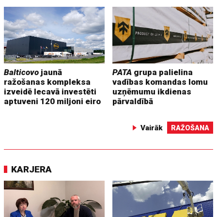
Balticovo
jaunā
PATA
grupa palielina
ražošanas kompleksa
vadības komandas lomu
izveidē Iecavā investēti
uzņēmumu ikdienas
aptuveni 120 miljoni eiro
pārvaldībā
Vairāk
RAŽOŠANA
KARJERA