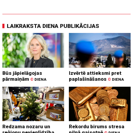
LAIKRAKSTA DIENA PUBLIKĀCIJAS
Būs jāpielāgojas
Izvērtē attieksmi pret
pārmaiņām
paplašināšanos
©
DIENA
©
DIENA
Redzama nozaru un
Rekordu birums stresa
reģionu nevienlīdzība
pilnā gaisotnē
©
DIENA