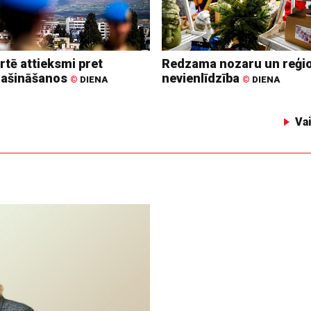
rtē attieksmi pret
Redzama nozaru un reģi
lašināšanos
nevienlīdzība
©
DIENA
©
DIENA
Va