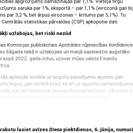
ecības apgrozījums samazinājās par 1,1%. Vietējā tirgū
zījums saruka par 1%, eksportā – par 1,1% (eirozonā gan bi
s par 3,2 %, bet ārpus eirozonas – kritums par 5,1%). To
j Centrālās statistikas pārvaldes (CSP) apkopotie dati.
ākļi uzlabojas, bet riski nezūd
as Komisijas publiskotais
Apstrādes rūpniecības konfidenc
kss
šāgada laikā ir uzlabojies un maijā sasniedzis augstāko
i kopš 2022. gada vidus, uzsver mūsu valsts Finanšu
trija.
otāji aptaujās norāda uz augošu pasūtījumu apjomu gan
rta tirgos, gan vietējā tirgū, kā arī uz apjomu samazinājum
tavās, kas arī liecina par pieaugošu pieprasījumu. Jāuzsver, 
P Global apstrādes rūpniecības nozares veselības
kss
eirozonā ir ar augošu tendenci, uzņēmumu konfidences
im sasniedzot atzīmi, kāda tā bija 2022. gada februārī, pirm
ijas uzsāktā kara Ukrainā un tā ietekmes uz Eiropas
 rakstu lasiet avīzes
Diena
piektdienas, 6. jūnija, numur