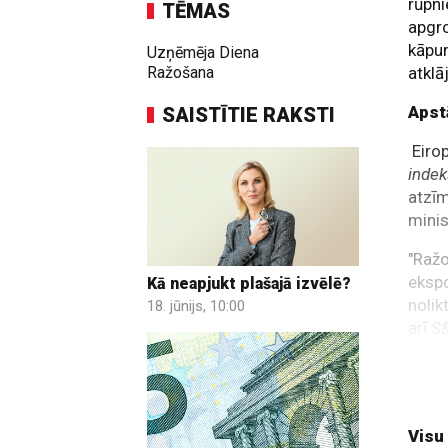
rūpni
TĒMAS
apgro
kāpum
Uzņēmēja Diena
Ražošana
atklā
Apst
SAISTĪTIE RAKSTI
Eirop
inde
atzīm
minis
"Raž
ekspo
Kā neapjukt plašajā izvēlē?
nolik
18. jūnijs, 10:00
arī
S&
inde
līmen
Kriev
Visu