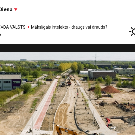
Diena
, TĀDA VALSTS
Mākslīgais intelekts - draugs vai drauds?
6