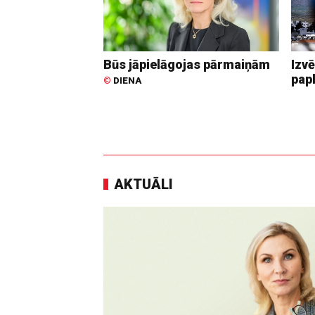
Būs jāpielāgojas pārmaiņām
Izvē
pap
©
DIENA
AKTUĀLI