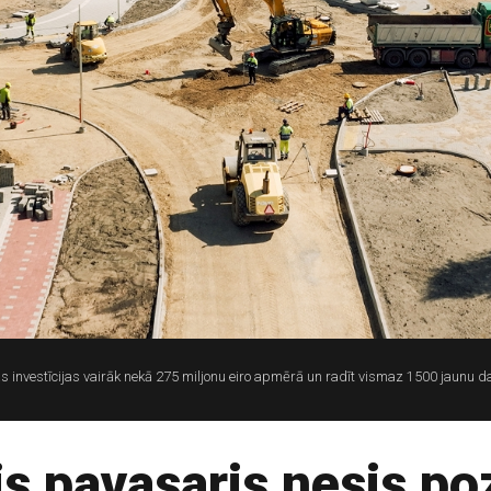
s investīcijas vairāk nekā 275 miljonu eiro apmērā un radīt vismaz 1500 jaunu darb
s pavasaris nesis po