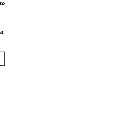
 to
as