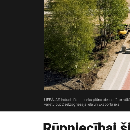
LIEPĀJAS Industriālais parks plāno piesaistīt privātā
varētu būt Dzelzsgriezēja iela un Eksporta iela.
Rūpniecībai ši