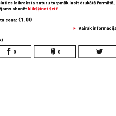
ēlaties laikraksta saturu turpmāk lasīt drukātā formātā,
ējams abonēt
klikšķinot šeit!
€1.00
ta cena:
Vairāk informācij
kt
0
0