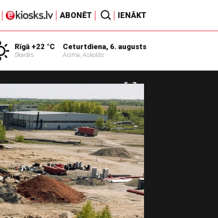
ABONĒT
IENĀKT
Rīgā +22 °C
Ceturtdiena, 6. augusts
Skaidrs
Aisma, Askolds