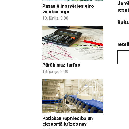
Ja v
Pasaulē ir atvēries eiro
iesp
valūtas logs
18. jūnijs, 9:00
Raks
Ietei
Pārāk maz turīgo
18. jūnijs, 8:30
Patlaban rūpniecībā un
eksportā krīzes nav