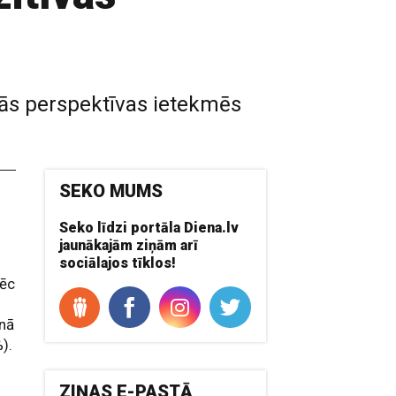
ākās perspektīvas ietekmēs
SEKO MUMS
Seko līdzi portāla Diena.lv
jaunākajām ziņām arī
sociālajos tīklos!
pēc
onā
).
ZIŅAS E-PASTĀ