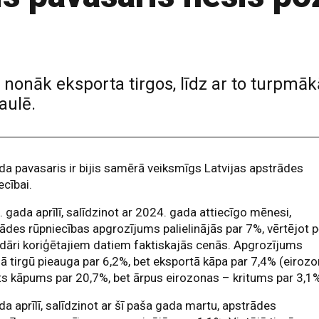
u nonāk eksporta tirgos, līdz ar to turpm
aulē.
a pavasaris ir bijis samērā veiksmīgs Latvijas apstrādes
ecībai.
 gada aprīlī, salīdzinot ar 2024. gada attiecīgo mēnesi,
ādes rūpniecības apgrozījums palielinājās par 7%, vērtējot 
dāri koriģētajiem datiem faktiskajās cenās. Apgrozījums
jā tirgū pieauga par 6,2%, bet eksportā kāpa par 7,4% (eiroz
ts kāpums par 20,7%, bet ārpus eirozonas – kritums par 3,1%
a aprīlī, salīdzinot ar šī paša gada martu, apstrādes