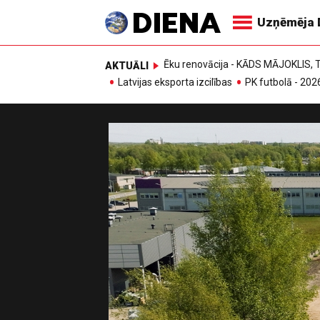
Uzņēmēja 
Ēku renovācija - KĀDS MĀJOKLIS
AKTUĀLI
Latvijas eksporta izcilības
PK futbolā - 202