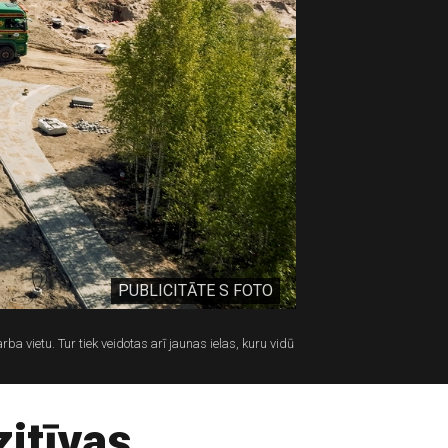
PUBLICITĀTE S FOTO
a vietu. Tur tiek veidotas arī jaunas ielas, kuru vidū
zitīvas