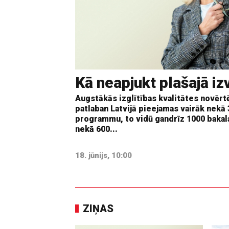
Kā neapjukt plašajā iz
Augstākās izglītības kvalitātes novērtē
patlaban Latvijā pieejamas vairāk nekā
programmu, to vidū gandrīz 1000 bakal
nekā 600...
18. jūnijs, 10:00
ZIŅAS