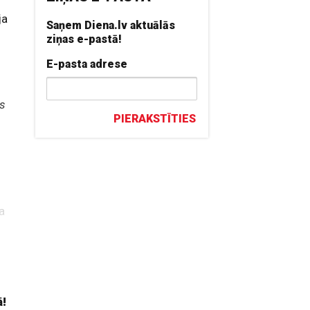
ja
Saņem Diena.lv aktuālās
ziņas e-pastā!
E-pasta adrese
es
PIERAKSTĪTIES
u
ka
s
ā!