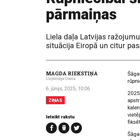
pārmaiņas
Liela daļa Latvijas ražojum
situācija Eiropā un citur pas
MAGDA RIEKSTIŅA
Šāgad
Uzņēmēja Diena
rūpni
6. jūnijs, 2025, 10:06
2025.
apstr
ZIŅAS
kalen
vietē
Ieteikt rakstu
fiksē
Šāgad