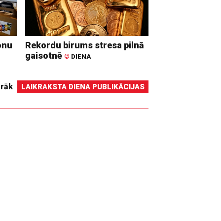
onu
Rekordu birums stresa pilnā
gaisotnē
©
DIENA
irāk
LAIKRAKSTA DIENA PUBLIKĀCIJAS